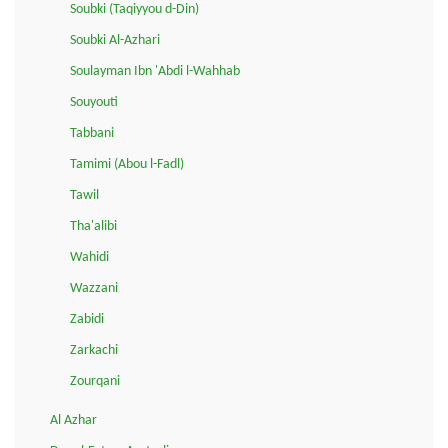
Soubki (Taqiyyou d-Din)
Soubki Al-Azhari
Soulayman Ibn 'Abdi l-Wahhab
Souyouti
Tabbani
Tamimi (Abou l-Fadl)
Tawil
Tha'alibi
Wahidi
Wazzani
Zabidi
Zarkachi
Zourqani
Al Azhar