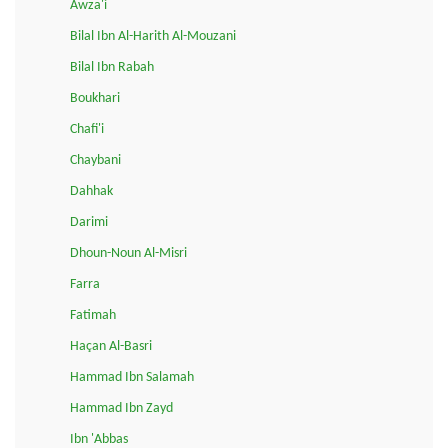
Awza'i
Bilal Ibn Al-Harith Al-Mouzani
Bilal Ibn Rabah
Boukhari
Chafi'i
Chaybani
Dahhak
Darimi
Dhoun-Noun Al-Misri
Farra
Fatimah
Haçan Al-Basri
Hammad Ibn Salamah
Hammad Ibn Zayd
Ibn 'Abbas