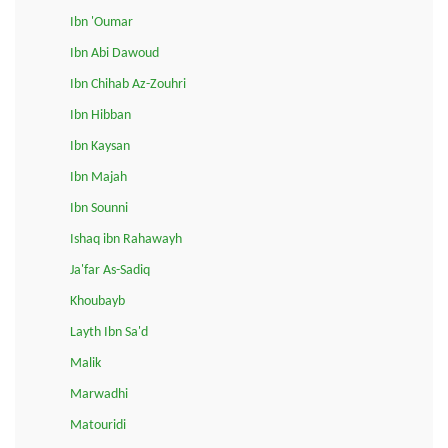
Ibn 'Oumar
Ibn Abi Dawoud
Ibn Chihab Az-Zouhri
Ibn Hibban
Ibn Kaysan
Ibn Majah
Ibn Sounni
Ishaq ibn Rahawayh
Ja'far As-Sadiq
Khoubayb
Layth Ibn Sa'd
Malik
Marwadhi
Matouridi