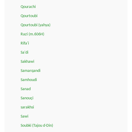
Qourachi
Qourtoubi
Qourtoubi (yahya)
Razi (m.606H)
Rifa'i
Sa'di
Sakhawi
Samarqandi
Samhoudi
Sanad
Sanouçi
sarakhsi
Sawi
Soubki (Tajou d-Din)