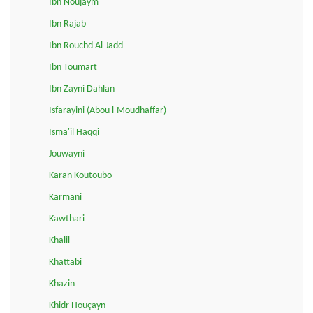
Ibn Noujaym
Ibn Rajab
Ibn Rouchd Al-Jadd
Ibn Toumart
Ibn Zayni Dahlan
Isfarayini (Abou l-Moudhaffar)
Isma'il Haqqi
Jouwayni
Karan Koutoubo
Karmani
Kawthari
Khalil
Khattabi
Khazin
Khidr Houçayn