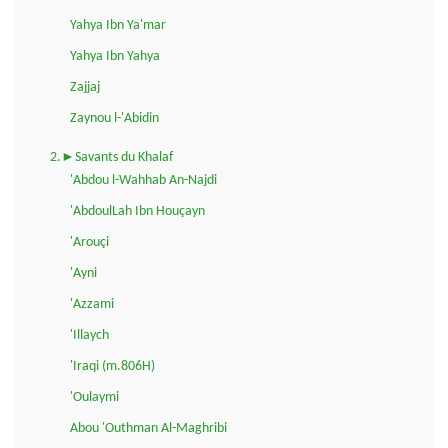
Yahya Ibn Ya'mar
Yahya Ibn Yahya
Zajjaj
Zaynou l-'Abidin
2.►Savants du Khalaf
'Abdou l-Wahhab An-Najdi
'AbdoulLah Ibn Houçayn
'Arouçi
'Ayni
'Azzami
'Illaych
'Iraqi (m.806H)
'Oulaymi
Abou 'Outhman Al-Maghribi