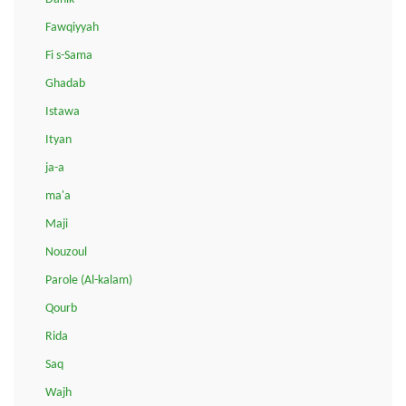
Fawqiyyah
Fi s-Sama
Ghadab
Istawa
Ityan
ja-a
ma'a
Maji
Nouzoul
Parole (Al-kalam)
Qourb
Rida
Saq
Wajh