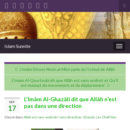
Tog
sea
Search for:
for
Islam Sunnite
Togg
navig
L’Imâm Dhoun-Noûn al-Misri parle de l’Istiwâ de Allâh
L’Imam Al-Qourtoubi dit que Allâh est sans endroit et Qu’Il
est exempt du mouvement et du déplacement
L’Imâm Al-Ghazâli dit que Allâh n’est
SEP
pas dans une direction
17
Classé dans
Allah est sans endroit / sans direction
,
Ghazali
,
Les Chafi'ites