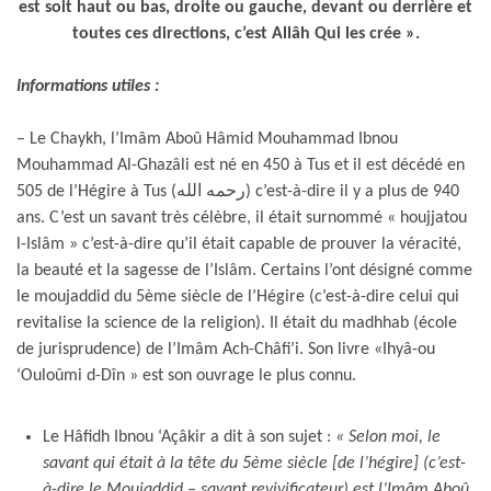
est soit haut ou bas, droite ou gauche, devant ou derrière et
toutes ces directions, c’est Allâh Qui les crée ».
Informations utiles :
– Le Chaykh, l’Imâm Aboû Hâmid Mouhammad Ibnou
Mouhammad Al-Ghazâli est né en 450 à Tus et il est décédé en
505 de l’Hégire à Tus (رحمه الله) c’est-à-dire il y a plus de 940
ans. C’est un savant très célèbre, il était surnommé « houjjatou
l-Islâm » c’est-à-dire qu’il était capable de prouver la véracité,
la beauté et la sagesse de l’Islâm. Certains l’ont désigné comme
le moujaddid du 5ème siècle de l’Hégire (c’est-à-dire celui qui
revitalise la science de la religion). Il était du madhhab (école
de jurisprudence) de l’Imâm Ach-Châfi’i. Son livre «Ihyâ-ou
‘Ouloûmi d-Dîn » est son ouvrage le plus connu.
Le Hâfidh Ibnou ‘Açâkir a dit à son sujet :
« Selon moi, le
savant qui était à la tête du 5ème siècle [de l’hégire] (c’est-
à-dire le Moujaddid – savant revivificateur) est l’Imâm Aboû