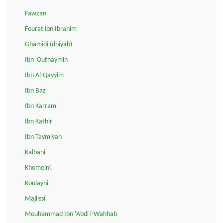
Fawzan
Fourat ibn Ibrahim
Ghamidi (dhiyab)
Ibn 'Outhaymin
Ibn Al-Qayyim
Ibn Baz
Ibn Karram
Ibn Kathir
Ibn Taymiyah
Kalbani
Khomeini
Koulayni
Majlissi
Mouhammad Ibn 'Abdi l-Wahhab