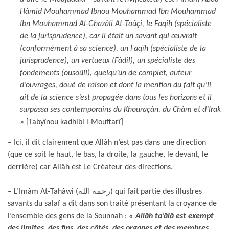
Hâmid Mouhammad Ibnou Mouhammad Ibn Mouhammad
Ibn Mouhammad Al-Ghazâli At-Toûçi, le Faqîh (spécialiste
de la jurisprudence), car il était un savant qui œuvrait
(conformément à sa science), un Faqîh (spécialiste de la
jurisprudence), un vertueux (Fâdil), un spécialiste des
fondements (ousoûli), quelqu’un de complet, auteur
d’ouvrages, doué de raison et dont la mention du fait qu’il
ait de la science s’est propagée dans tous les horizons et il
surpassa ses contemporains du Khouraçân, du Châm et d’Irak
»
[Tabyînou kadhibi l-Mouftarî]
– Ici, il dit clairement que Allâh n’est pas dans une direction
(que ce soit le haut, le bas, la droite, la gauche, le devant, le
derrière) car Allâh est Le Créateur des directions.
– L’Imâm At-Tahâwi (رحمه الله) qui fait partie des illustres
savants du salaf a dit dans son traité présentant la croyance de
l’ensemble des gens de la Sounnah :
« Allâh ta’âlâ est exempt
des limites, des fins, des côtés, des organes et des membres.