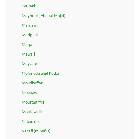
Kourani
Maghribi ('Abdoul-Majid)
Mardawi
Marighni
Marjani
Mawsili
Mayyarah
Mehmed Zahid Kotku
Moudhaffar
Mounawi
Moustaghfiri
Moutawalli
Naboulouçi
Naçafi (m.508H)