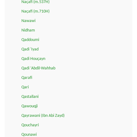
Naçafi (m.537H)
Naçafi (m.710H)
Nawawi
Nidham
Qaddoumi
Qadi 'Iyad
Qadi Houçayn
Qadi ‘Abdil-Wahhab
Qarafi
Qari
Qastallani
Qawouqji
Qayrawani (Ibn Abi Zayd)
Qouchayri
Qounawi