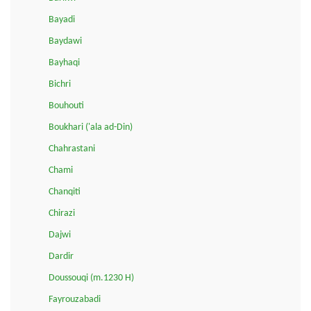
Bayadi
Baydawi
Bayhaqi
Bichri
Bouhouti
Boukhari ('ala ad-Din)
Chahrastani
Chami
Chanqiti
Chirazi
Dajwi
Dardir
Doussouqi (m.1230 H)
Fayrouzabadi