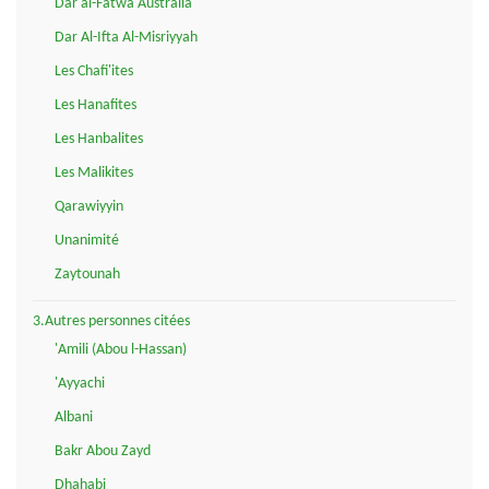
Dar al-Fatwa Australia
Dar Al-Ifta Al-Misriyyah
Les Chafi'ites
Les Hanafites
Les Hanbalites
Les Malikites
Qarawiyyin
Unanimité
Zaytounah
3.Autres personnes citées
'Amili (Abou l-Hassan)
'Ayyachi
Albani
Bakr Abou Zayd
Dhahabi