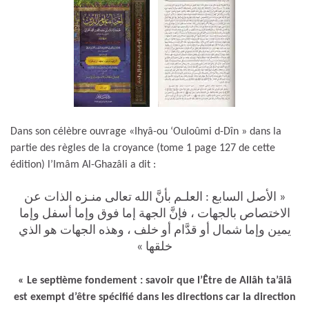
Dans son célèbre ouvrage «Ihyâ-ou ‘Ouloûmi d-Dîn » dans la
partie des règles de la croyance (tome 1 page 127 de cette
édition) l’Imâm Al-Ghazâli a dit :
« الأصل السابع : العلـم بأنَّ الله تعالى منـزه الذات عن
الاختصاص بالجهات ، فإنَّ الجهة إما فوق وإما أسفل وإما
يمين وإما شمال أو قدَّام أو خلف ، وهذه الجهات هو الذي
خلقها »
« Le septième fondement : savoir que l’Être de Allâh ta’âlâ
est exempt d’être spécifié dans les directions car la direction