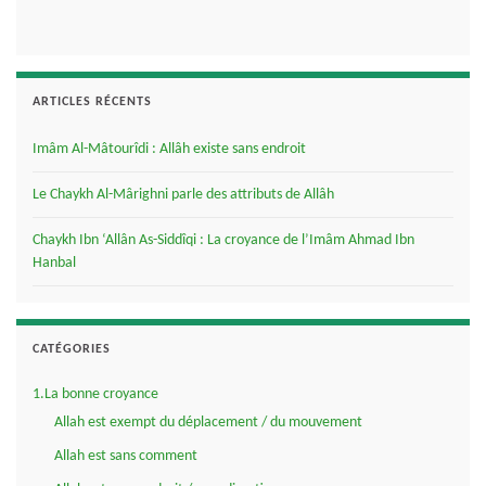
ARTICLES RÉCENTS
Imâm Al-Mâtourîdi : Allâh existe sans endroit
Le Chaykh Al-Mârighni parle des attributs de Allâh
Chaykh Ibn ‘Allân As-Siddîqi : La croyance de l’Imâm Ahmad Ibn
Hanbal
CATÉGORIES
1.La bonne croyance
Allah est exempt du déplacement / du mouvement
Allah est sans comment