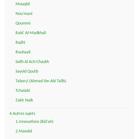
Mouqbil
Nou'mani
Qoummi
Rabi' Al-Madkhali
Rajihi
Rouhayli
Salih Al Ach-Chaykh
Sayyid Qoutb
Tabarçi (Ahmad Ibn Abi Talib)
Tchalabi
Zakir Naik
4.Autres sujets
1.Innovations (Bid'ah)
2.Mawlid