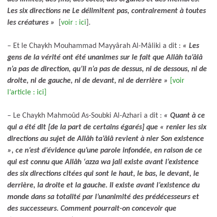
Les six directions ne Le délimitent pas, contrairement à toutes
les créatures »
[
voir : ici
].
– Et le Chaykh Mouhammad Mayyârah Al-Mâliki a dit :
« Les
gens de la vérité ont été unanimes sur le fait que Allâh ta’âlâ
n’a pas de direction, qu’Il n’a pas de dessus, ni de dessous, ni de
droite, ni de gauche, ni de devant, ni de derrière »
[voir
l’article : ici]
– Le Chaykh Mahmoûd As-Soubki Al-Azhari a dit :
« Quant à ce
qui a été dit [de la part de certains égarés] que « renier les six
directions au sujet de Allâh ta’âlâ revient à nier Son existence
», ce n’est d’évidence qu’une parole infondée, en raison de ce
qui est connu que Allâh ‘azza wa jall existe avant l’existence
des six directions citées qui sont le haut, le bas, le devant, le
derrière, la droite et la gauche. Il existe avant l’existence du
monde dans sa totalité par l’unanimité des prédécesseurs et
des successeurs. Comment pourrait-on concevoir que