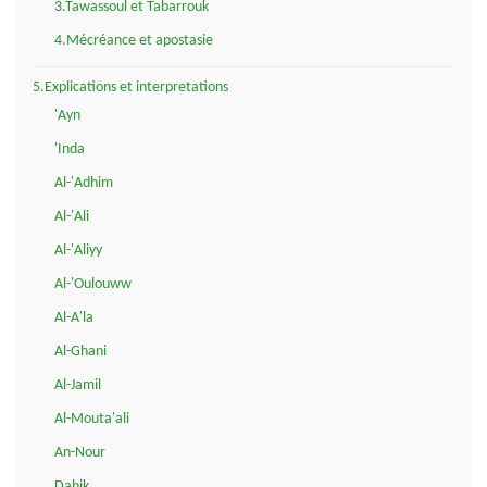
3.Tawassoul et Tabarrouk
4.Mécréance et apostasie
5.Explications et interpretations
'Ayn
'Inda
Al-'Adhim
Al-'Ali
Al-'Aliyy
Al-'Oulouww
Al-A'la
Al-Ghani
Al-Jamil
Al-Mouta'ali
An-Nour
Dahik