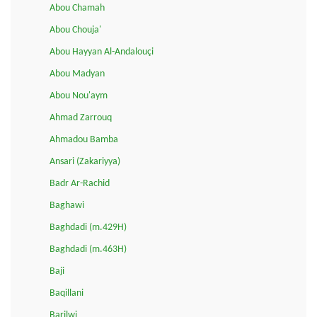
Abou Chamah
Abou Chouja'
Abou Hayyan Al-Andalouçi
Abou Madyan
Abou Nou'aym
Ahmad Zarrouq
Ahmadou Bamba
Ansari (Zakariyya)
Badr Ar-Rachid
Baghawi
Baghdadi (m.429H)
Baghdadi (m.463H)
Baji
Baqillani
Barilwi