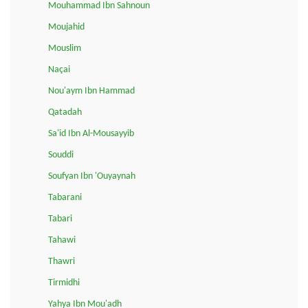
Mouhammad Ibn Sahnoun
Moujahid
Mouslim
Naçai
Nou'aym Ibn Hammad
Qatadah
Sa'id Ibn Al-Mousayyib
Souddi
Soufyan Ibn 'Ouyaynah
Tabarani
Tabari
Tahawi
Thawri
Tirmidhi
Yahya Ibn Mou'adh