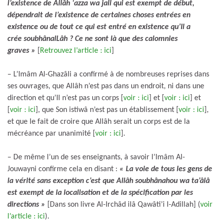
l’existence de Allâh ‘azza wa jall qui est exempt de début,
dépendrait de l’existence de certaines choses entrées en
existence ou de tout ce qui est entré en existence qu’Il a
crée soubhânalLâh ? Ce ne sont là que des calomnies
graves »
[
Retrouvez l’article : ici
]
– L’Imâm Al-Ghazâli a confirmé à de nombreuses reprises dans
ses ouvrages, que Allâh n’est pas dans un endroit, ni dans une
direction et qu’Il n’est pas un corps [
voir : ici
] et [
voir : ici
] et
[
voir : ici
], que Son istiwâ n’est pas un établissement [
voir : ici
],
et que le fait de croire que Allâh serait un corps est de la
mécréance par unanimité [
voir : ici
].
– De même l’un de ses enseignants, à savoir l’Imâm Al-
Jouwayni confirme cela en disant :
« La voie de tous les gens de
la vérité sans exception c’est que Allâh soubhânahou wa ta’âlâ
est exempt de la localisation et de la spécification par les
directions »
[Dans son livre Al-Irchâd ilâ Qawâti’i l-Adillah] (
voir
l’article : ici
).