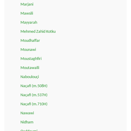
Marjani
Mawsili
Mayyarah
Mehmed Zahid Kotku
Moudhaffar
Mounawi
Moustaghfiri
Moutawalli
Naboulouçi
Naçafi (m.508H)
Naçafi (m.537H)
Naçafi (m.710H)
Nawawi
Nidham