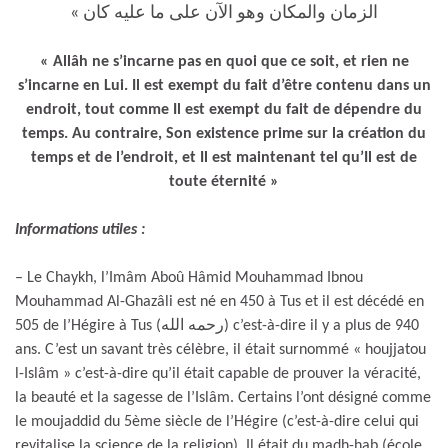
الزمان والمكان وهو الآن على ما عليه كان »
« Allâh ne s’incarne pas en quoi que ce soit, et rien ne
s’incarne en Lui. Il est exempt du fait d’être contenu dans un
endroit, tout comme Il est exempt du fait de dépendre du
temps. Au contraire, Son existence prime sur la création du
temps et de l’endroit, et Il est maintenant tel qu’Il est de
toute éternité »
Informations utiles :
– Le Chaykh, l’Imâm Aboû Hâmid Mouhammad Ibnou
Mouhammad Al-Ghazâli est né en 450 à Tus et il est décédé en
505 de l’Hégire à Tus (رحمه الله) c’est-à-dire il y a plus de 940
ans. C’est un savant très célèbre, il était surnommé « houjjatou
l-Islâm » c’est-à-dire qu’il était capable de prouver la véracité,
la beauté et la sagesse de l’Islâm. Certains l’ont désigné comme
le moujaddid du 5ème siècle de l’Hégire (c’est-à-dire celui qui
revitalise la science de la religion). Il était du madh-hab (école