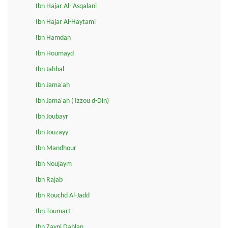
Ibn Hajar Al-'Asqalani
Ibn Hajar Al-Haytami
Ibn Hamdan
Ibn Houmayd
Ibn Jahbal
Ibn Jama'ah
Ibn Jama'ah ('Izzou d-Din)
Ibn Joubayr
Ibn Jouzayy
Ibn Mandhour
Ibn Noujaym
Ibn Rajab
Ibn Rouchd Al-Jadd
Ibn Toumart
Ibn Zayni Dahlan