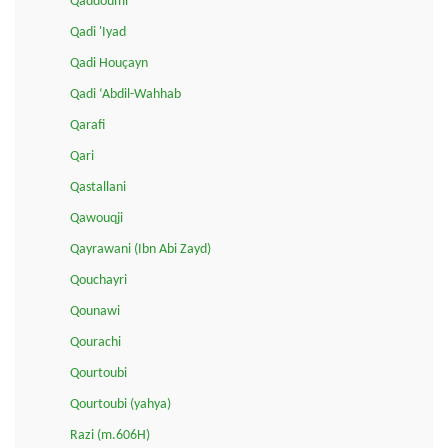
Qaddoumi
Qadi 'Iyad
Qadi Houçayn
Qadi ‘Abdil-Wahhab
Qarafi
Qari
Qastallani
Qawouqji
Qayrawani (Ibn Abi Zayd)
Qouchayri
Qounawi
Qourachi
Qourtoubi
Qourtoubi (yahya)
Razi (m.606H)