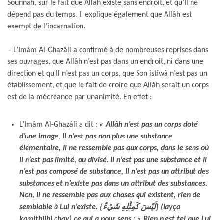
Sounnah, sur le fait que Allâh existe sans endroit, et qu’Il ne
dépend pas du temps. Il explique également que Allâh est
exempt de l’incarnation.
– L’Imâm Al-Ghazâli a confirmé à de nombreuses reprises dans
ses ouvrages, que Allâh n’est pas dans un endroit, ni dans une
direction et qu’Il n’est pas un corps, que Son istiwâ n’est pas un
établissement, et que le fait de croire que Allâh serait un corps
est de la mécréance par unanimité. En effet :
L’Imâm Al-Ghazâli a dit :
« Allâh n’est pas un corps doté
d’une image, Il n’est pas non plus une substance
élémentaire, Il ne ressemble pas aux corps, dans le sens où
Il n’est pas limité, ou divisé. Il n’est pas une substance et Il
n’est pas composé de substance, Il n’est pas un attribut des
substances et n’existe pas dans un attribut des substances.
Non, Il ne ressemble pas aux choses qui existent, rien de
semblable à Lui n’existe. {لَيْسَ كَمِثْلِهِ شَيْءٌ} (layça
kamithlihi chay) ce qui a pour sens : « Rien n’est tel que Lui