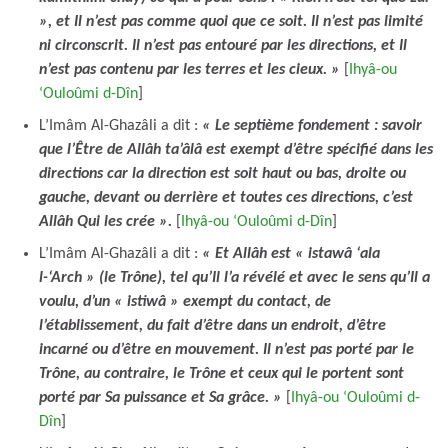
», et Il n’est pas comme quoi que ce soit. Il n’est pas limité
ni circonscrit. Il n’est pas entouré par les directions, et Il
n’est pas contenu par les terres et les cieux. »
[
Ihyâ-ou
‘Ouloûmi d-Dîn
]
L’Imâm Al-Ghazâli a dit :
« Le septième fondement : savoir
que l’Être de Allâh ta’âlâ est exempt d’être spécifié dans les
directions car la direction est soit haut ou bas, droite ou
gauche, devant ou derrière et toutes ces directions, c’est
Allâh Qui les crée ».
[
Ihyâ-ou ‘Ouloûmi d-Dîn
]
L’Imâm Al-Ghazâli a dit :
« Et Allâh est « istawâ ‘ala
l-‘Arch » (le Trône), tel qu’Il l’a révélé et avec le sens qu’Il a
voulu, d’un « istiwâ » exempt du contact, de
l’établissement, du fait d’être dans un endroit, d’être
incarné ou d’être en mouvement. Il n’est pas porté par le
Trône, au contraire, le Trône et ceux qui le portent sont
porté par Sa puissance et Sa grâce. »
[
Ihyâ-ou ‘Ouloûmi d-
Dîn
]