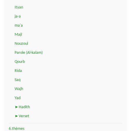
Ityan
ja-a
ma'a
Maji
Nouzoul
Parole (Al-kalam)
Qourb
Rida
Saq
Wajh
Yad
►Hadith
►Verset
6.thèmes