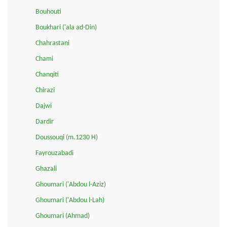
Bouhouti
Boukhari ('ala ad-Din)
Chahrastani
Chami
Chanqiti
Chirazi
Dajwi
Dardir
Doussouqi (m.1230 H)
Fayrouzabadi
Ghazali
Ghoumari ('Abdou l-Aziz)
Ghoumari ('Abdou l-Lah)
Ghoumari (Ahmad)