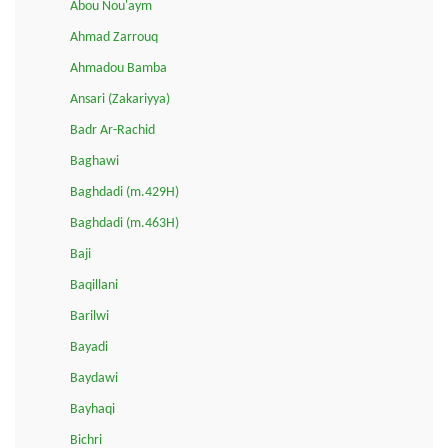
Abou Nou'aym
Ahmad Zarrouq
Ahmadou Bamba
Ansari (Zakariyya)
Badr Ar-Rachid
Baghawi
Baghdadi (m.429H)
Baghdadi (m.463H)
Baji
Baqillani
Barilwi
Bayadi
Baydawi
Bayhaqi
Bichri