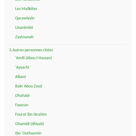
Les Malikites
Qarawiyyin
Unanimité
Zaytounah
3.Autres personnes citées
'Amili (Abou l-Hassan)
'Ayyachi
Albani
Bakr Abou Zayd
Dhahabi
Fawzan
Fourat ibn Ibrahim
Ghamidi (dhiyab)
Ibn 'Outhaymin