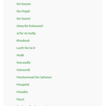
Ibn Kaysan
Ibn Majah
Ibn Sounni
Ishaq ibn Rahawayh
Ja'far As-Sadiq
Khoubayb
Layth Ibn Sa'd
Malik
Marwadhi
Matouridi
Mouhammad Ibn Sahnoun
Moujahid
Mouslim
Naçai