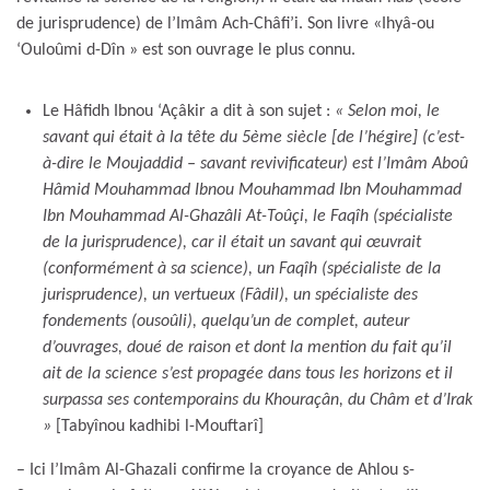
de jurisprudence) de l’Imâm Ach-Châfi’i. Son livre «Ihyâ-ou
‘Ouloûmi d-Dîn » est son ouvrage le plus connu.
Le Hâfidh Ibnou ‘Açâkir a dit à son sujet :
« Selon moi, le
savant qui était à la tête du 5ème siècle [de l’hégire] (c’est-
à-dire le Moujaddid – savant revivificateur) est l’Imâm Aboû
Hâmid Mouhammad Ibnou Mouhammad Ibn Mouhammad
Ibn Mouhammad Al-Ghazâli At-Toûçi, le Faqîh (spécialiste
de la jurisprudence), car il était un savant qui œuvrait
(conformément à sa science), un Faqîh (spécialiste de la
jurisprudence), un vertueux (Fâdil), un spécialiste des
fondements (ousoûli), quelqu’un de complet, auteur
d’ouvrages, doué de raison et dont la mention du fait qu’il
ait de la science s’est propagée dans tous les horizons et il
surpassa ses contemporains du Khouraçân, du Châm et d’Irak
»
[Tabyînou kadhibi l-Mouftarî]
– Ici l’Imâm Al-Ghazali confirme la croyance de Ahlou s-