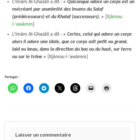
L’Imâm Al-Ghazâli a dit :
« Quiconque adore un corps est un
mécréant par unanimité des Imams du Salaf
(prédécesseurs) et du Khalaf (successeurs). »
[
Iljâmou
l-‘awâmm
]
L’Imâm Al-Ghazâli a dit :
« Certes, celui qui adore un corps
alors il adore une idole, que ce corps soit petit ou grand,
laid ou beau, dans la direction du bas ou du haut, sur terre
ou sur le trône »
[Iljâmou l-‘awâmm]
Partager :
Laisser un commentaire