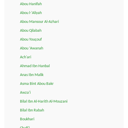
Abou Hanifah
Abou l-'Aliyah
Abou Mansour Al-Azhari
Abou Qilabah
Abou Youçouf
Abou ‘Awanah
Ach'ari
Ahmad Ibn Hanbal
Anas Ibn Malik
Asma Bint Abou Bakr
Awza'i
Bilal Ibn Al-Harith Al-Mouzani
Bilal Ibn Rabah
Boukhari