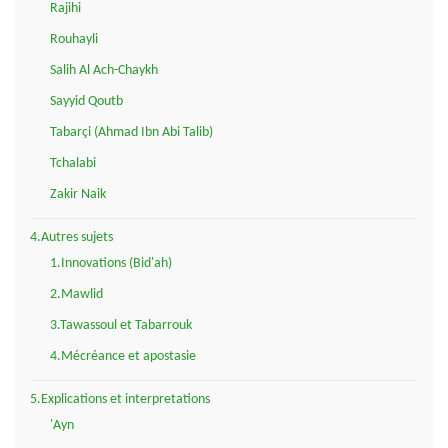
Rajihi
Rouhayli
Salih Al Ach-Chaykh
Sayyid Qoutb
Tabarçi (Ahmad Ibn Abi Talib)
Tchalabi
Zakir Naik
4.Autres sujets
1.Innovations (Bid'ah)
2.Mawlid
3.Tawassoul et Tabarrouk
4.Mécréance et apostasie
5.Explications et interpretations
'Ayn