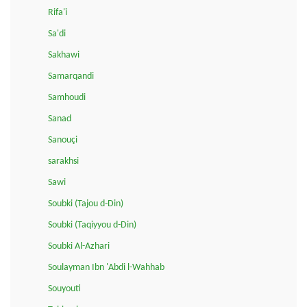
Rifa'i
Sa'di
Sakhawi
Samarqandi
Samhoudi
Sanad
Sanouçi
sarakhsi
Sawi
Soubki (Tajou d-Din)
Soubki (Taqiyyou d-Din)
Soubki Al-Azhari
Soulayman Ibn 'Abdi l-Wahhab
Souyouti