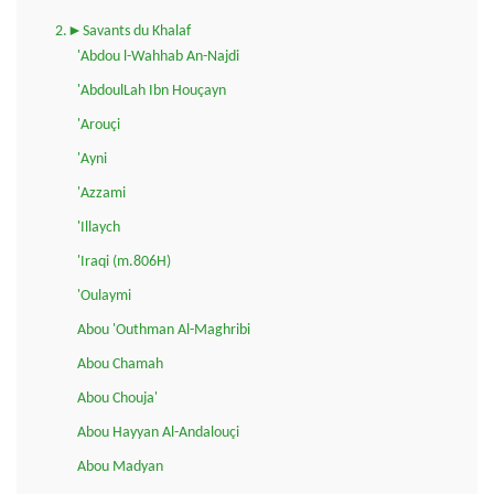
2.►Savants du Khalaf
'Abdou l-Wahhab An-Najdi
'AbdoulLah Ibn Houçayn
'Arouçi
'Ayni
'Azzami
'Illaych
'Iraqi (m.806H)
'Oulaymi
Abou 'Outhman Al-Maghribi
Abou Chamah
Abou Chouja'
Abou Hayyan Al-Andalouçi
Abou Madyan