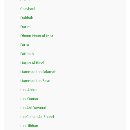
Chafi'i
Chaybani
Dahhak
Darimi
Dhoun-Noun Al-Misri
Farra
Fatimah
Haçan Al-Basri
Hammad Ibn Salamah
Hammad Ibn Zayd
Ibn 'Abbas
Ibn 'Oumar
Ibn Abi Dawoud
Ibn Chihab Az-Zouhri
Ibn Hibban