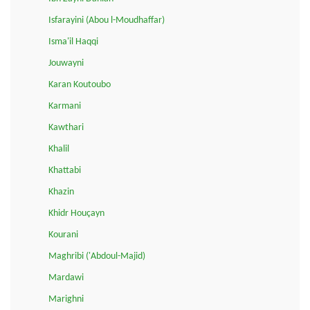
Isfarayini (Abou l-Moudhaffar)
Isma'il Haqqi
Jouwayni
Karan Koutoubo
Karmani
Kawthari
Khalil
Khattabi
Khazin
Khidr Houçayn
Kourani
Maghribi ('Abdoul-Majid)
Mardawi
Marighni