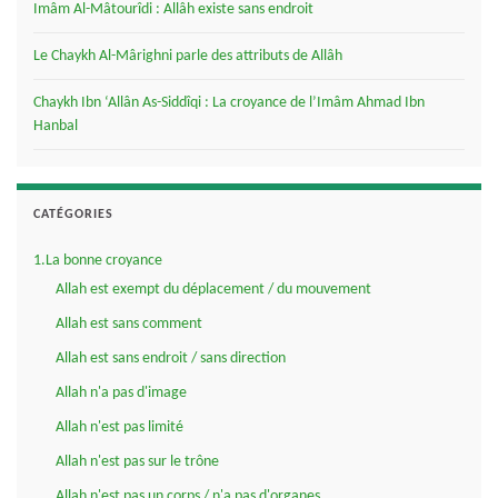
Imâm Al-Mâtourîdi : Allâh existe sans endroit
Le Chaykh Al-Mârighni parle des attributs de Allâh
Chaykh Ibn ‘Allân As-Siddîqi : La croyance de l’Imâm Ahmad Ibn
Hanbal
CATÉGORIES
1.La bonne croyance
Allah est exempt du déplacement / du mouvement
Allah est sans comment
Allah est sans endroit / sans direction
Allah n'a pas d'image
Allah n'est pas limité
Allah n'est pas sur le trône
Allah n'est pas un corps / n'a pas d'organes