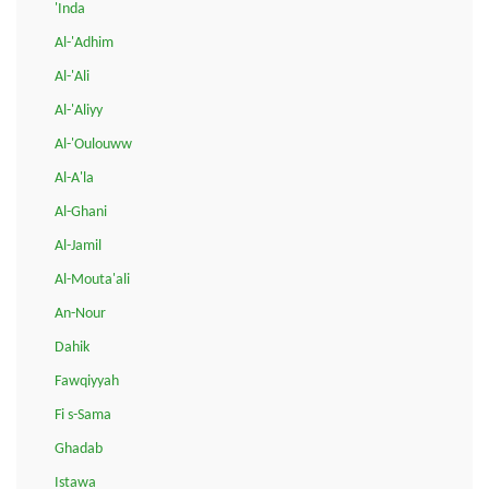
'Inda
Al-'Adhim
Al-'Ali
Al-'Aliyy
Al-'Oulouww
Al-A'la
Al-Ghani
Al-Jamil
Al-Mouta'ali
An-Nour
Dahik
Fawqiyyah
Fi s-Sama
Ghadab
Istawa