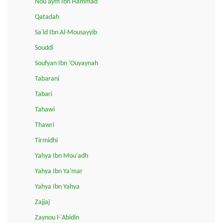
Nou'aym Ibn Hammad
Qatadah
Sa'id Ibn Al-Mousayyib
Souddi
Soufyan Ibn 'Ouyaynah
Tabarani
Tabari
Tahawi
Thawri
Tirmidhi
Yahya Ibn Mou'adh
Yahya Ibn Ya'mar
Yahya Ibn Yahya
Zajjaj
Zaynou l-'Abidin