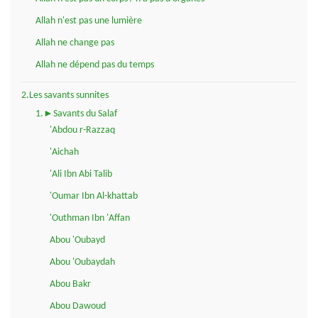
Allah n'est pas une lumière
Allah ne change pas
Allah ne dépend pas du temps
2.Les savants sunnites
1.►Savants du Salaf
'Abdou r-Razzaq
'Aichah
'Ali Ibn Abi Talib
'Oumar Ibn Al-khattab
'Outhman Ibn 'Affan
Abou 'Oubayd
Abou 'Oubaydah
Abou Bakr
Abou Dawoud