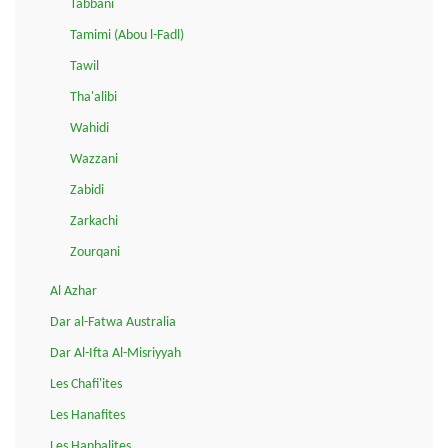
Tabbani
Tamimi (Abou l-Fadl)
Tawil
Tha'alibi
Wahidi
Wazzani
Zabidi
Zarkachi
Zourqani
Al Azhar
Dar al-Fatwa Australia
Dar Al-Ifta Al-Misriyyah
Les Chafi'ites
Les Hanafites
Les Hanbalites