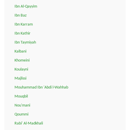
Ibn Al-Qayyim
Ibn Baz
Ibn Karram
Ibn Kathir
Ibn Taymiyah
Kalbani
Khomeini
Koulayni
Majlissi
Mouhammad Ibn 'Abdi l-Wahhab
Mouqbil
Nou'mani
Qoummi
Rabi' Al-Madkhali