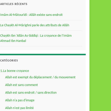
ARTICLES RÉCENTS
Imâm Al-Mâtourîdi : Allâh existe sans endroit
Le Chaykh Al-Mârighni parle des attributs de Allâh
Chaykh Ibn ‘Allân As-Siddîqi : La croyance de l’Imâm
Ahmad Ibn Hanbal
CATÉGORIES
1.La bonne croyance
Allah est exempt du déplacement / du mouvement
Allah est sans comment
Allah est sans endroit / sans direction
Allah n'a pas d'image
Allah n'est pas limité