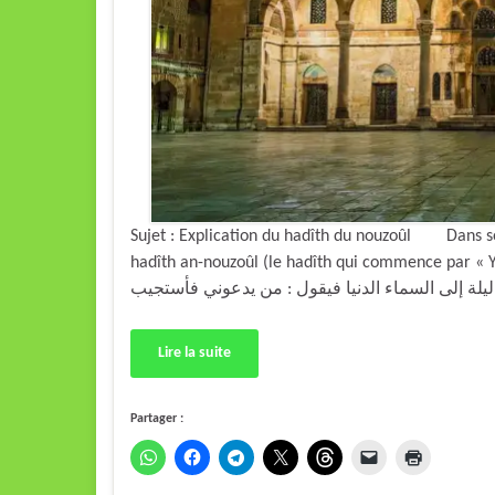
Sujet : Explication du hadîth du nouzoûl Dans so
hadîth an-nouzoûl (le hadîth qui commence par « Yan
Lire la suite
Partager :