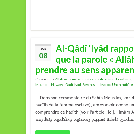
Al-Qâdî ‘Iyâd rappor
AVR
08
que la parole « Allâh
prendre au sens apparen
Classé dans
Allah est sans endroit / sans direction
,
Fi s-Sama
,
Mouslim
,
Nawawi
,
Qadi 'Iyad
,
Savants du Maroc
,
Unanimité
,
►
Dans son commentaire du Sahîh Mouslim, lors de l
hadîth de la femme esclave), après avoir donné une
comprendre ce hadîth [voir l’article : ici], l’Imâm An-Nawawi a 