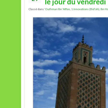
le jour du vendredi
Classé dans
'Outhman Ibn 'Affan
,
1.Innovations (Bid'ah)
,
Ibn Ha