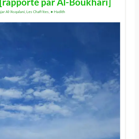
 [rapporté par Al-Boukhâri]
jar Al-'Asqalani
,
Les Chafi'ites
,
►Hadith