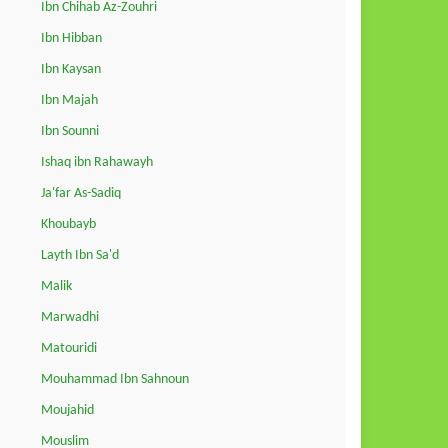
Ibn Chihab Az-Zouhri
Ibn Hibban
Ibn Kaysan
Ibn Majah
Ibn Sounni
Ishaq ibn Rahawayh
Ja'far As-Sadiq
Khoubayb
Layth Ibn Sa'd
Malik
Marwadhi
Matouridi
Mouhammad Ibn Sahnoun
Moujahid
Mouslim