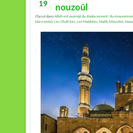
19
nouzoûl
Classé dans
Allah est exempt du déplacement / du mouvemen
(descente)
,
Les Chafi'ites
,
Les Malikites
,
Malik
,
Mouslim
,
Naw