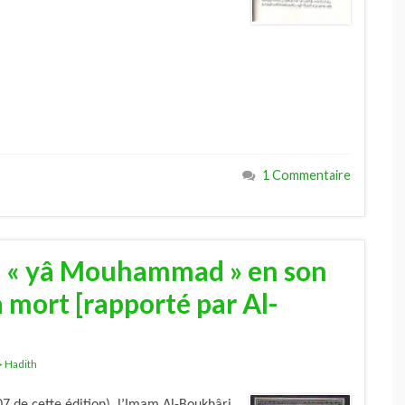
1 Commentaire
ire « yâ Mouhammad » en son
 mort [rapporté par Al-
Hadith
 de cette édition), l’Imam Al-Boukhâri