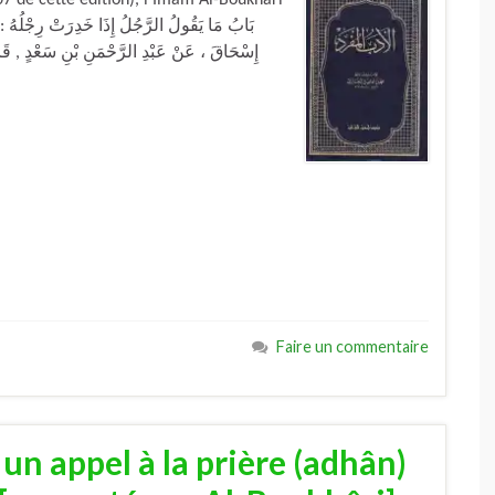
إِسْحَاقَ ، عَنْ عَبْدِ الرَّحْمَنِ بْنِ سَعْدٍ , قَا
Faire un commentaire
n appel à la prière (adhân)