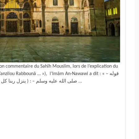
n commentaire du Sahîh Mouslim, lors de l’explication du
zilou Rabbounâ … »), l’Imâm An-Nawawi a dit : « قوله –
صلى الله عليه وسلم – : ( ينزل ربنا كل ليلة إلى السماء الدنيا فيقول : من يدعوني فأستجيب …