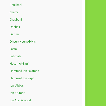
Boukhari
Chafi'i
Chaybani
Dahhak
Darimi
Dhoun-Noun Al-Misri
Farra
Fatimah
Haçan Al-Basri
Hammad Ibn Salamah
Hammad Ibn Zayd
Ibn 'Abbas
Ibn 'Oumar
Ibn Abi Dawoud