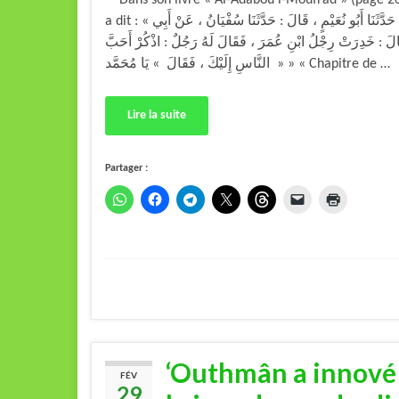
a dit : « بَابُ مَا يَقُولُ الرَّجُلُ إِذَا خَدِرَتْ رِجْلُهُ : حَدَّثَنَا أَبُو نُعَيْمٍ ، قَالَ : حَدَّثَنَا سُفْيَانُ ، عَنْ أَبِي
لَ : خَدِرَتْ رِجْلُ ابْنِ عُمَرَ ، فَقَالَ لَهُ رَجُلٌ : اذْكُرْ أَحَبَّ
النَّاسِ إِلَيْكَ ، فَقَالَ » يَا مُحَمَّد » » « Chapitre de …
Lire la suite
Partager :
‘Outhmân a innové u
FÉV
29