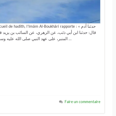
de hadîth, l’Imâm Al-Boukhâri rapporte : « حدثنا آدم
قال: حدثنا ابن أبي ذئب، عن الزهري، عن السائب بن يزيد قال
المنبر، على عهد النبي صلى الله عليه وسلم وأبي بكر وعمر رضي الله عنهما، فلما كان عثمان …
Faire un commentaire