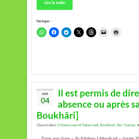
Lire la suite
Partager :
Il est permis de d
AVR
04
absence ou après sa
Boukhâri]
Classé dans
3.Tawassoul et Tabarrouk
,
Boukhari
,
Ibn 'Oumar
,
►
Dans son livre « Al-Adabou l-Moufrad » (page 207