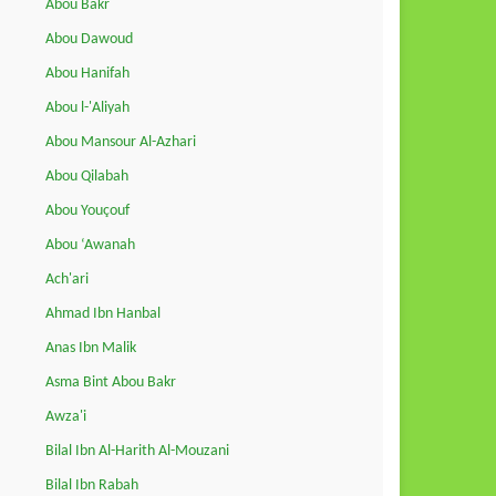
Abou Bakr
Abou Dawoud
Abou Hanifah
Abou l-'Aliyah
Abou Mansour Al-Azhari
Abou Qilabah
Abou Youçouf
Abou ‘Awanah
Ach'ari
Ahmad Ibn Hanbal
Anas Ibn Malik
Asma Bint Abou Bakr
Awza'i
Bilal Ibn Al-Harith Al-Mouzani
Bilal Ibn Rabah