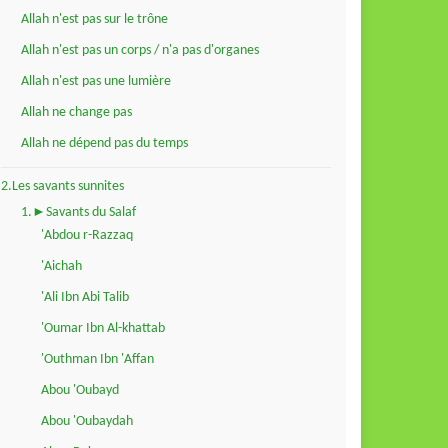
Allah n'est pas sur le trône
Allah n'est pas un corps / n'a pas d'organes
Allah n'est pas une lumière
Allah ne change pas
Allah ne dépend pas du temps
2.Les savants sunnites
1.►Savants du Salaf
'Abdou r-Razzaq
'Aichah
'Ali Ibn Abi Talib
'Oumar Ibn Al-khattab
'Outhman Ibn 'Affan
Abou 'Oubayd
Abou 'Oubaydah