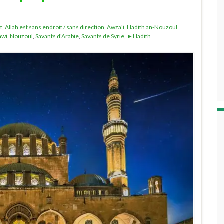
t
,
Allah est sans endroit / sans direction
,
Awza'i
,
Hadith an-Nouzoul
awi
,
Nouzoul
,
Savants d'Arabie
,
Savants de Syrie
,
►Hadith