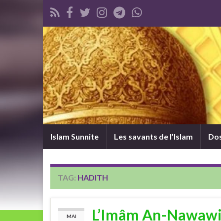
Islam Sunnite
Les savants de l’Islam
Dos
TAG:
HADITH
L’Imâm An-Nawawi 
MAI