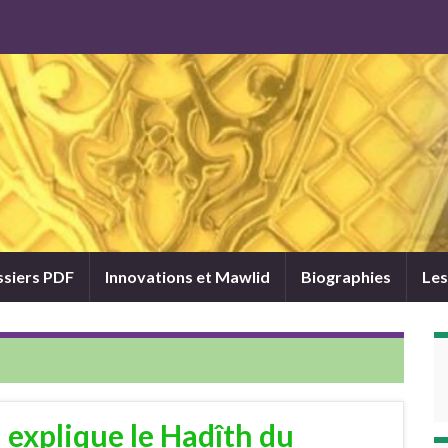
siers PDF
Innovations et Mawlid
Biographies
Les
explique le Hadîth du