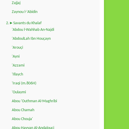
Zajjaj
Zaynou l-'Abidin
2.►Savants du Khalaf
'Abdou l-Wahhab An-Najdi
'AbdoulLah Ibn Houçayn
'Arouçi
'Ayni
'Azzami
'Illaych
'Iraqi (m.806H)
'Oulaymi
Abou 'Outhman Al-Maghribi
Abou Chamah
Abou Chouja'
Abou Hayyan Al-Andalouçi