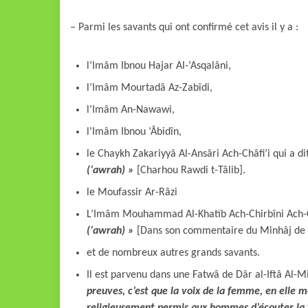
– Parmi les savants qui ont confirmé cet avis il y a :
l’Imâm Ibnou Hajar Al-‘Asqalâni,
l’Imâm Mourtadâ Az-Zabîdi,
l’Imâm An-Nawawi,
l’Imâm Ibnou ‘Âbidîn,
le Chaykh Zakariyyâ Al-Ansâri Ach-Châfi’i qui a d
(‘awrah) »
[Charhou Rawdi t-Tâlib].
le Moufassir Ar-Râzi
L’Imâm Mouhammad Al-Khatîb Ach-Chirbîni Ach-Châ
(‘awrah)
»
[Dans son commentaire du Minhâj de 
et de nombreux autres grands savants.
Il est parvenu dans une Fatwâ de Dâr al-Iftâ Al-M
preuves, c’est que la voix de la femme, en elle mê