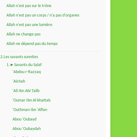
Allah n'est pas sur le trône
Allah n'est pas un corps / n'a pas d'organes
Allah n'est pas une lumière
Allah ne change pas
Allah ne dépend pas du temps
2.Les savants sunnites
1.►Savants du Salaf
'Abdou r-Razzaq
'Aichah
'Ali Ibn Abi Talib
'Oumar Ibn Al-khattab
'Outhman Ibn 'Affan
Abou 'Oubayd
Abou 'Oubaydah