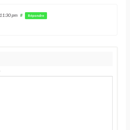
 11:30 pm
#
Répondre
.