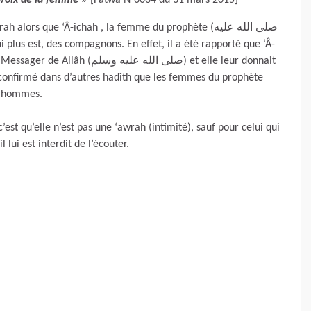
 voix de la femme
»
[Fatwâ N°6064 du 31 mars 2015]
s que ‘Â-ichah , la femme du prophète (صلى الله عليه
صلى الله ) et elle leur donnait
té confirmé dans d’autres hadîth que les femmes du prophète
es aux hommes.
est qu’elle n’est pas une ‘awrah (intimité), sauf pour celui qui
 lui est interdit de l’écouter.