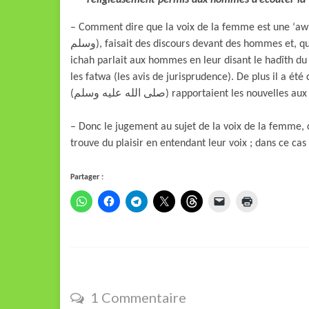
religieusement permis aux hommes d’écouter la
– Comment dire que la voix de la femme est une ‘awrah alor
وسلم), faisait des discours devant des hommes et, qui plus est, des compagnons. En effet, il a été rapporté que ‘Â-
ichah parlait aux hommes en leur disant le hadîth du Messager de Allâh (عليه وسلم
les fatwa (les avis de jurisprudence). De plus il a é
(صلى الله عليه وسلم) rapportaient les nouvell
– Donc le jugement au sujet de la voix de la femme, c’
trouve du plaisir en entendant leur voix ; dans ce cas il
Partager :
1 Commentaire