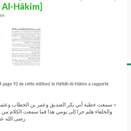
r Al-Hâkim]
ith
 page 92 de cette édition) le Hâfidh Al-Hâkim a rapporté
سمعت خطبة أبي بكر الصديق وعمر بن الخطاب وعثمان 
والخلفاء هلم جرا إلى يومي هذا فما سمعت الكلام من
رضى الله ع »