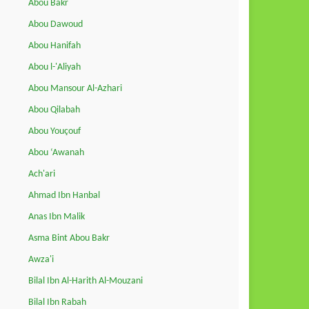
Abou Bakr
Abou Dawoud
Abou Hanifah
Abou l-'Aliyah
Abou Mansour Al-Azhari
Abou Qilabah
Abou Youçouf
Abou ‘Awanah
Ach'ari
Ahmad Ibn Hanbal
Anas Ibn Malik
Asma Bint Abou Bakr
Awza'i
Bilal Ibn Al-Harith Al-Mouzani
Bilal Ibn Rabah