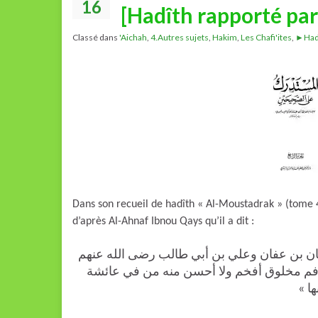
16
[Hadîth rapporté pa
Classé dans
'Aichah
,
4.Autres sujets
,
Hakim
,
Les Chafi'ites
,
►Had
Dans son recueil de hadîth « Al-Moustadrak » (tome 4
d’après Al-Ahnaf Ibnou Qays qu’il a dit :
« بن عفان وعلي بن أبي طالب رضى الله عنهم
 فم مخلوق أفخم ولا أحسن منه من في عائشة
نها