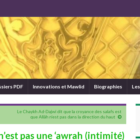
siers PDF
Innovations et Mawlid
Biographies
Les
Le Chaykh Ad-Dajwi dit que la croyance des salafs est
que Allâh n’est pas dans la direction du haut
n’est pas une ‘awrah (intimité)