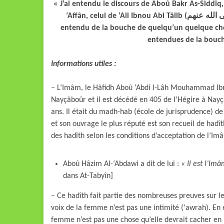
« J’ai entendu le discours de Aboû Bakr As-Siddîq
‘Affân, celui de ‘Ali Ibnou Abi Tâlib (رضى الله عنهم), et de tous les califes jusqu’à ce jour ; et je n’ai pas
entendu de la bouche de quelqu’un quelque chos
Informations utiles :
– L’Imâm, le Hâfidh Aboû ‘Abdi l-Lâh Mouhammad Ibn
Nayçâboûr et il est décédé en 405 de l’Hégire à Nayçâboûr également (رحمه الله), c’
ans. Il était du madh-hab (école de jurisprudence) de 
et son ouvrage le plus réputé est son recueil de hadî
des hadîth selon les conditions d’acceptation de l’I
Aboû Hâzim Al-‘Abdawi a dit de lui :
« Il est l’Im
dans At-Tabyîn]
– Ce hadîth fait partie des nombreuses preuves sur le
voix de la femme n’est pas une intimité (‘awrah). En ef
femme n’est pas une chose qu’elle devrait cacher e