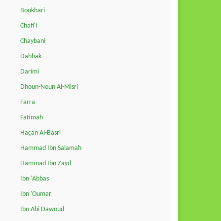
Boukhari
Chafi'i
Chaybani
Dahhak
Darimi
Dhoun-Noun Al-Misri
Farra
Fatimah
Haçan Al-Basri
Hammad Ibn Salamah
Hammad Ibn Zayd
Ibn 'Abbas
Ibn 'Oumar
Ibn Abi Dawoud