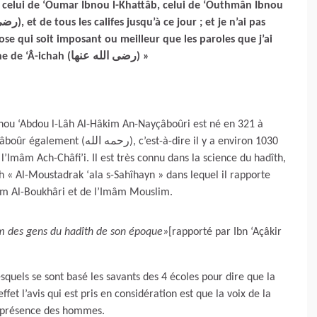
, celui de ‘Oumar Ibnou l-Khattâb, celui de ‘Outhmân Ibnou
e qui soit imposant ou meilleur que les paroles que j’ai
entendues de la bouche de ‘Â-ichah (رضى الله عنها) »
ou ‘Abdou l-Lâh Al-Hâkim An-Nayçâboûri est né en 321 à
est-à-dire il y a environ 1030
l’Imâm Ach-Châfi’i. Il est très connu dans la science du hadîth,
th « Al-Moustadrak ‘ala s-Sahîhayn » dans lequel il rapporte
mâm Al-Boukhâri et de l’Imâm Mouslim.
âm des gens du hadîth de son époque»
[rapporté par Ibn ‘Açâkir
squels se sont basé les savants des 4 écoles pour dire que la
fet l’avis qui est pris en considération est que la voix de la
n présence des hommes.