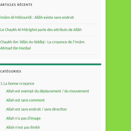
ARTICLES RÉCENTS
Imâm Al-Mâtourîdi : Allâh existe sans endroit
Le Chaykh Al-Mârighni parle des attributs de Allâh
Chaykh Ibn ‘Allân As-Siddîqi : La croyance de l’Imâm
Ahmad Ibn Hanbal
CATÉGORIES
1.La bonne croyance
Allah est exempt du déplacement / du mouvement
Allah est sans comment
Allah est sans endroit / sans direction
Allah n'a pas d'image
Allah n'est pas limité