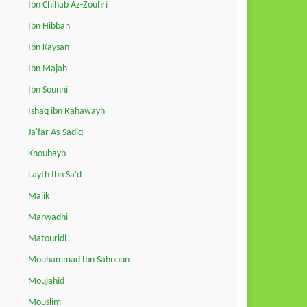
Ibn Chihab Az-Zouhri
Ibn Hibban
Ibn Kaysan
Ibn Majah
Ibn Sounni
Ishaq ibn Rahawayh
Ja'far As-Sadiq
Khoubayb
Layth Ibn Sa'd
Malik
Marwadhi
Matouridi
Mouhammad Ibn Sahnoun
Moujahid
Mouslim