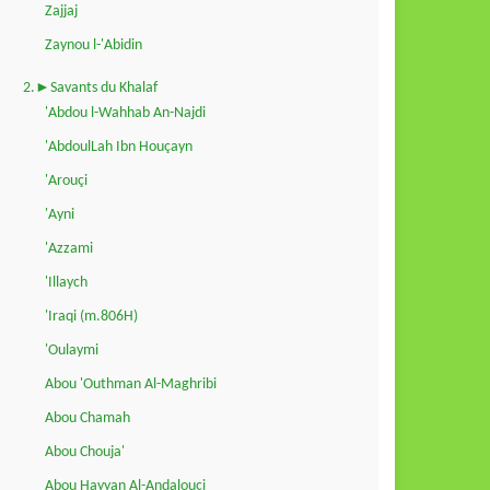
Zajjaj
Zaynou l-'Abidin
2.►Savants du Khalaf
'Abdou l-Wahhab An-Najdi
'AbdoulLah Ibn Houçayn
'Arouçi
'Ayni
'Azzami
'Illaych
'Iraqi (m.806H)
'Oulaymi
Abou 'Outhman Al-Maghribi
Abou Chamah
Abou Chouja'
Abou Hayyan Al-Andalouçi