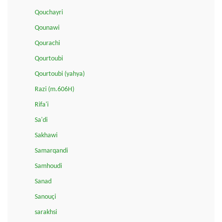
Qouchayri
Qounawi
Qourachi
Qourtoubi
Qourtoubi (yahya)
Razi (m.606H)
Rifa'i
Sa'di
Sakhawi
Samarqandi
Samhoudi
Sanad
Sanouçi
sarakhsi