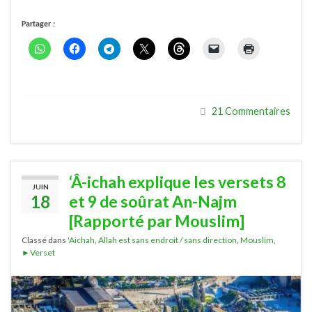
Partager :
21 Commentaires
‘Â-ichah explique les versets 8
JUIN
18
et 9 de soûrat An-Najm
[Rapporté par Mouslim]
Classé dans
'Aichah
,
Allah est sans endroit / sans direction
,
Mouslim
,
►Verset