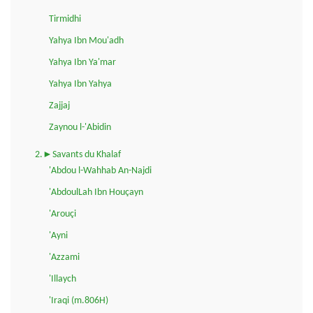
Tirmidhi
Yahya Ibn Mou'adh
Yahya Ibn Ya'mar
Yahya Ibn Yahya
Zajjaj
Zaynou l-'Abidin
2.►Savants du Khalaf
'Abdou l-Wahhab An-Najdi
'AbdoulLah Ibn Houçayn
'Arouçi
'Ayni
'Azzami
'Illaych
'Iraqi (m.806H)