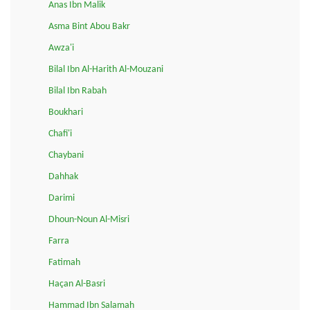
Anas Ibn Malik
Asma Bint Abou Bakr
Awza'i
Bilal Ibn Al-Harith Al-Mouzani
Bilal Ibn Rabah
Boukhari
Chafi'i
Chaybani
Dahhak
Darimi
Dhoun-Noun Al-Misri
Farra
Fatimah
Haçan Al-Basri
Hammad Ibn Salamah