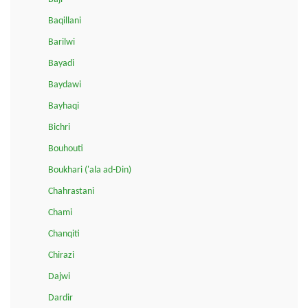
Baqillani
Barilwi
Bayadi
Baydawi
Bayhaqi
Bichri
Bouhouti
Boukhari ('ala ad-Din)
Chahrastani
Chami
Chanqiti
Chirazi
Dajwi
Dardir