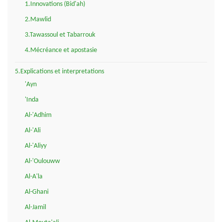
1.Innovations (Bid'ah)
2.Mawlid
3.Tawassoul et Tabarrouk
4.Mécréance et apostasie
5.Explications et interpretations
'Ayn
'Inda
Al-'Adhim
Al-'Ali
Al-'Aliyy
Al-'Oulouww
Al-A'la
Al-Ghani
Al-Jamil