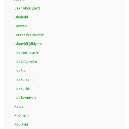
Bakr Abou Zayd
Dhahabi
Fawzan
Fourat ibn Ibrahim
Ghamidi (dhiyab)
Ibn 'Outhaymin
Ibn Al-Qayyim
Ibn Baz
Ibn Karram
Ibn Kathir
Ibn Taymiyah
Kalbani
Khomeini
Koulayni