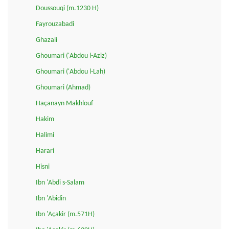
Doussouqi (m.1230 H)
Fayrouzabadi
Ghazali
Ghoumari ('Abdou l-Aziz)
Ghoumari ('Abdou l-Lah)
Ghoumari (Ahmad)
Haçanayn Makhlouf
Hakim
Halimi
Harari
Hisni
Ibn 'Abdi s-Salam
Ibn 'Abidin
Ibn 'Açakir (m.571H)