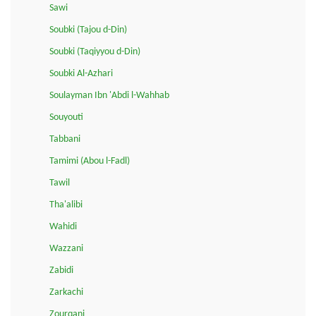
Sawi
Soubki (Tajou d-Din)
Soubki (Taqiyyou d-Din)
Soubki Al-Azhari
Soulayman Ibn 'Abdi l-Wahhab
Souyouti
Tabbani
Tamimi (Abou l-Fadl)
Tawil
Tha'alibi
Wahidi
Wazzani
Zabidi
Zarkachi
Zourqani