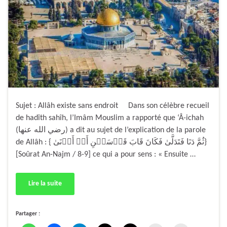
Sujet : Allâh existe sans endroit Dans son célèbre recueil
de hadîth sahîh, l’Imâm Mouslim a rapporté que ‘Â-ichah
(رضي الله عنها) a dit au sujet de l’explication de la parole
de Allâh : { ثُمَّ دَنَا فَتَدَلَّىٰ فَكَانَ قَابَ قَوۡسَيۡنِ أَوۡ أَدۡنَىٰ}
[Soûrat An-Najm / 8-9] ce qui a pour sens : « Ensuite …
Lire la suite
Partager :