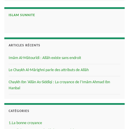
ISLAM SUNNITE
ARTICLES RÉCENTS
Imâm Al-Mâtourîdi : Allâh existe sans endroit
Le Chaykh Al-Mârighni parle des attributs de Allâh
Chaykh Ibn ‘Allân As-Siddîqi : La croyance de l’Imâm Ahmad Ibn
Hanbal
CATÉGORIES
1.La bonne croyance