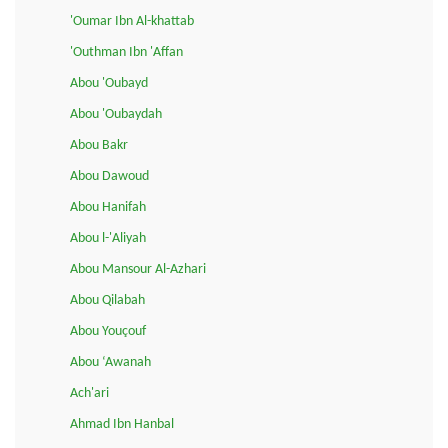
'Oumar Ibn Al-khattab
'Outhman Ibn 'Affan
Abou 'Oubayd
Abou 'Oubaydah
Abou Bakr
Abou Dawoud
Abou Hanifah
Abou l-'Aliyah
Abou Mansour Al-Azhari
Abou Qilabah
Abou Youçouf
Abou ‘Awanah
Ach'ari
Ahmad Ibn Hanbal