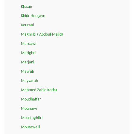
Khazin
Khidr Houçayn
Kourani
Maghribi ('Abdoul-Majid)
Mardawi
Marighni
Marjani
Mawsili
Mayyarah
Mehmed Zahid Kotku
Moudhaffar
Mounawi
Moustaghfiri
Moutawalli