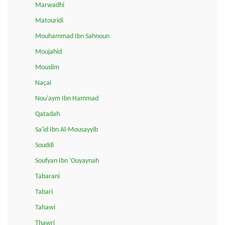
Marwadhi
Matouridi
Mouhammad Ibn Sahnoun
Moujahid
Mouslim
Naçai
Nou'aym Ibn Hammad
Qatadah
Sa'id Ibn Al-Mousayyib
Souddi
Soufyan Ibn 'Ouyaynah
Tabarani
Tabari
Tahawi
Thawri