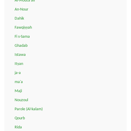
Al-Mouta'ali
An-Nour
Dahik
Fawqiyyah
Fi s-Sama
Ghadab
Istawa
Ityan
ja-a
ma'a
Maji
Nouzoul
Parole (Al-kalam)
Qourb
Rida