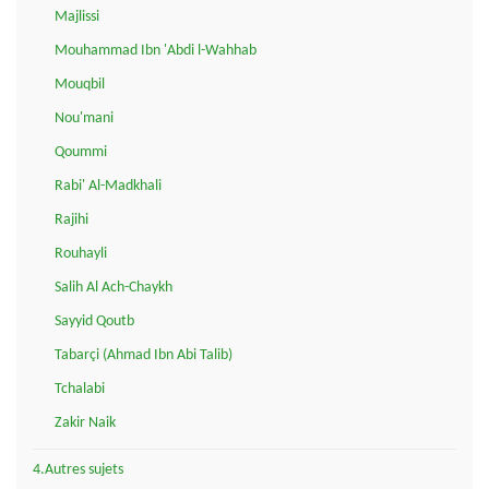
Majlissi
Mouhammad Ibn 'Abdi l-Wahhab
Mouqbil
Nou'mani
Qoummi
Rabi' Al-Madkhali
Rajihi
Rouhayli
Salih Al Ach-Chaykh
Sayyid Qoutb
Tabarçi (Ahmad Ibn Abi Talib)
Tchalabi
Zakir Naik
4.Autres sujets