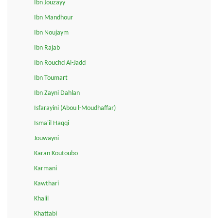
Ibn Jouzayy
Ibn Mandhour
Ibn Noujaym
Ibn Rajab
Ibn Rouchd Al-Jadd
Ibn Toumart
Ibn Zayni Dahlan
Isfarayini (Abou l-Moudhaffar)
Isma'il Haqqi
Jouwayni
Karan Koutoubo
Karmani
Kawthari
Khalil
Khattabi