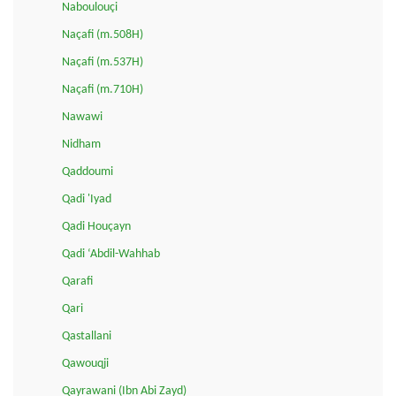
Naboulouçi
Naçafi (m.508H)
Naçafi (m.537H)
Naçafi (m.710H)
Nawawi
Nidham
Qaddoumi
Qadi 'Iyad
Qadi Houçayn
Qadi ‘Abdil-Wahhab
Qarafi
Qari
Qastallani
Qawouqji
Qayrawani (Ibn Abi Zayd)