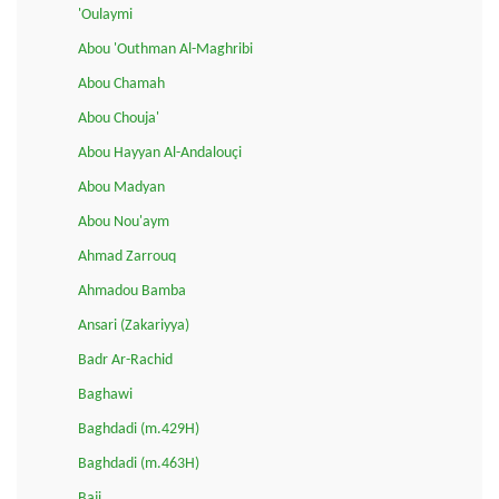
'Oulaymi
Abou 'Outhman Al-Maghribi
Abou Chamah
Abou Chouja'
Abou Hayyan Al-Andalouçi
Abou Madyan
Abou Nou'aym
Ahmad Zarrouq
Ahmadou Bamba
Ansari (Zakariyya)
Badr Ar-Rachid
Baghawi
Baghdadi (m.429H)
Baghdadi (m.463H)
Baji