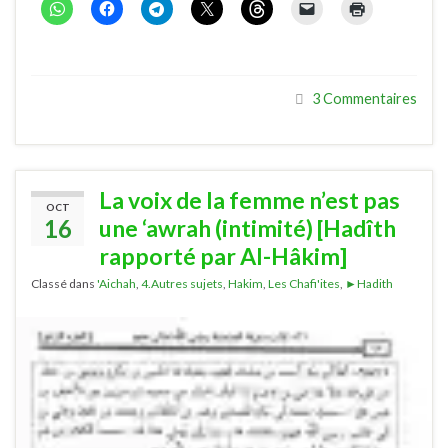
3 Commentaires
La voix de la femme n’est pas
OCT
16
une ‘awrah (intimité) [Hadîth
rapporté par Al-Hâkim]
Classé dans
'Aichah
,
4.Autres sujets
,
Hakim
,
Les Chafi'ites
,
►Hadith