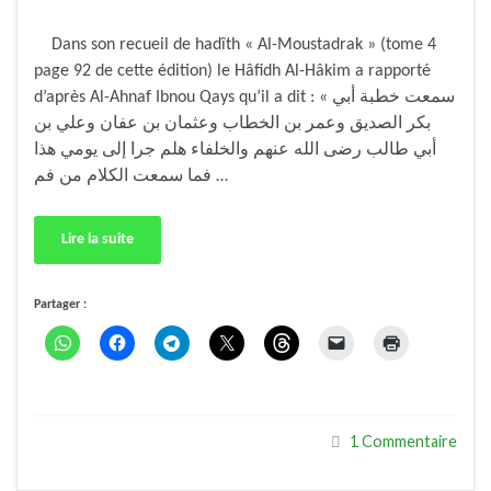
Dans son recueil de hadîth « Al-Moustadrak » (tome 4
page 92 de cette édition) le Hâfidh Al-Hâkim a rapporté
d’après Al-Ahnaf Ibnou Qays qu’il a dit : « سمعت خطبة أبي
بكر الصديق وعمر بن الخطاب وعثمان بن عفان وعلي بن
أبي طالب رضى الله عنهم والخلفاء هلم جرا إلى يومي هذا
فما سمعت الكلام من فم …
Lire la suite
Partager :
1 Commentaire