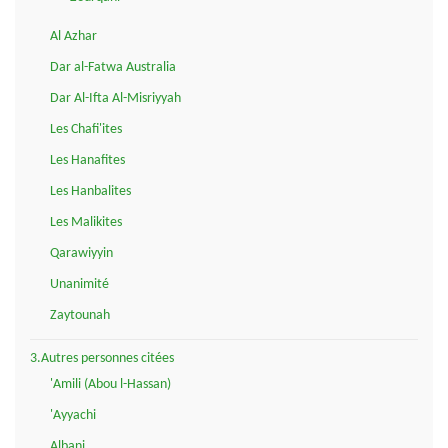
Al Azhar
Dar al-Fatwa Australia
Dar Al-Ifta Al-Misriyyah
Les Chafi'ites
Les Hanafites
Les Hanbalites
Les Malikites
Qarawiyyin
Unanimité
Zaytounah
3.Autres personnes citées
'Amili (Abou l-Hassan)
'Ayyachi
Albani