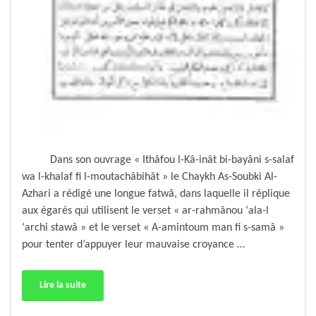
Dans son ouvrage « Ithâfou l-Kâ-inât bi-bayâni s-salaf
wa l-khalaf fi l-moutachâbihât » le Chaykh As-Soubki Al-
Azhari a rédigé une longue fatwâ, dans laquelle il réplique
aux égarés qui utilisent le verset « ar-rahmânou ‘ala-l
‘archi stawâ » et le verset « A-amintoum man fi s-samâ »
pour tenter d’appuyer leur mauvaise croyance …
Lire la suite