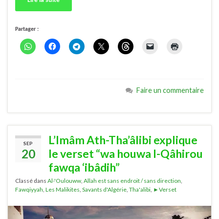
Lire la suite
Partager :
Faire un commentaire
L’Imâm Ath-Tha’âlibi explique
SEP
20
le verset “wa houwa l-Qâhirou
fawqa ‘ibâdih”
Classé dans
Al-'Oulouww
,
Allah est sans endroit / sans direction
,
Fawqiyyah
,
Les Malikites
,
Savants d'Algérie
,
Tha'alibi
,
►Verset