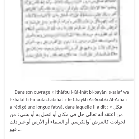
Dans son ouvrage « Ithâfou l-Kâ-inât bi-bayâni s-salaf wa
l-khalaf fi l-moutachâbihât » le Chaykh As-Soubki Al-Azhari
a rédigé une longue fatwâ, dans laquelle il a dit : « فكل
من اعتقد أنه تعالى حل في مكان أو اتصل به أو بشيء من
الحوادث كالعرش أوالكرسي أو السماء أو الأرض أو غير ذلك
فهو …