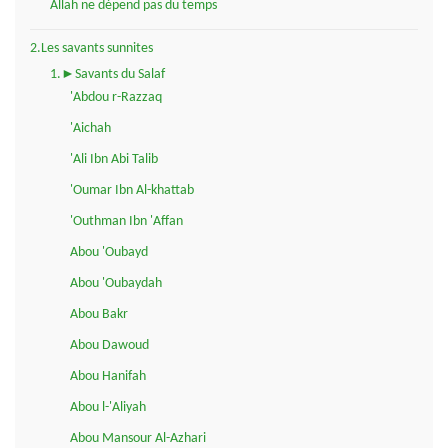
Allah ne dépend pas du temps
2.Les savants sunnites
1.►Savants du Salaf
'Abdou r-Razzaq
'Aichah
'Ali Ibn Abi Talib
'Oumar Ibn Al-khattab
'Outhman Ibn 'Affan
Abou 'Oubayd
Abou 'Oubaydah
Abou Bakr
Abou Dawoud
Abou Hanifah
Abou l-'Aliyah
Abou Mansour Al-Azhari