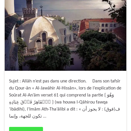
Sujet : Allâh n’est pas dans une direction. Dans son tafsîr
du Qour-ân « Al-Jawâhir Al-Hissân», lors de l’explication de
Soûrat Al-An’âm verset 61 qui comprend la partie { وَهُوَ
ٱلۡقَاهِرُ فَوۡقَ عِبَادِهِ } (wa houwa l-Qâhirou fawqa
‘ibâdihi), l’Imâm Ath-Tha’âlibi a dit : « ف(فوق) : لا يجوز أن
تكون للجهة، وإنما …