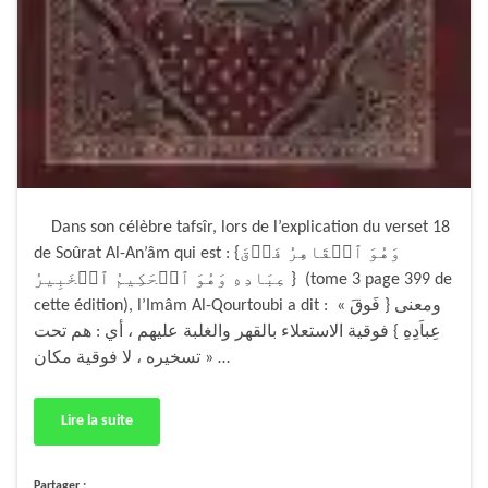
Dans son célèbre tafsîr, lors de l’explication du verset 18
de Soûrat Al-An’âm qui est : {وَهُوَ ٱلۡقَاهِرُ فَوۡقَ
عِبَادِهِ وَهُوَ ٱلۡحَكِيمُ ٱلۡخَبِيرُ } (tome 3 page 399 de
cette édition), l’Imâm Al-Qourtoubi a dit : « ومعنى { فَوقَ
عِباَدِهِ } فوقية الاستعلاء بالقهر والغلبة عليهم ، أي : هم تحت
تسخيره ، لا فوقية مكان » …
Lire la suite
Partager :