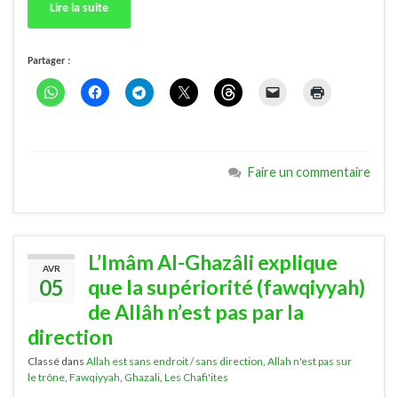
Lire la suite
Partager :
Faire un commentaire
L’Imâm Al-Ghazâli explique
AVR
05
que la supériorité (fawqiyyah)
de Allâh n’est pas par la
direction
Classé dans
Allah est sans endroit / sans direction
,
Allah n'est pas sur
le trône
,
Fawqiyyah
,
Ghazali
,
Les Chafi'ites