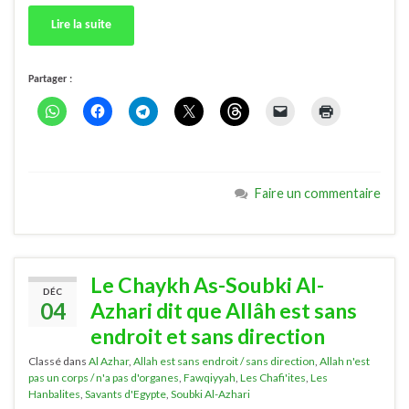
Lire la suite
Partager :
Faire un commentaire
Le Chaykh As-Soubki Al-
DÉC
04
Azhari dit que Allâh est sans
endroit et sans direction
Classé dans
Al Azhar
,
Allah est sans endroit / sans direction
,
Allah n'est
pas un corps / n'a pas d'organes
,
Fawqiyyah
,
Les Chafi'ites
,
Les
Hanbalites
,
Savants d'Egypte
,
Soubki Al-Azhari