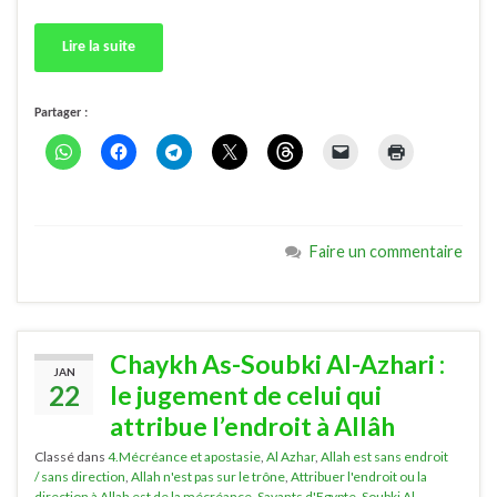
Lire la suite
Partager :
Faire un commentaire
Chaykh As-Soubki Al-Azhari :
JAN
22
le jugement de celui qui
attribue l’endroit à Allâh
Classé dans
4.Mécréance et apostasie
,
Al Azhar
,
Allah est sans endroit
/ sans direction
,
Allah n'est pas sur le trône
,
Attribuer l'endroit ou la
direction à Allah est de la mécréance
,
Savants d'Egypte
,
Soubki Al-