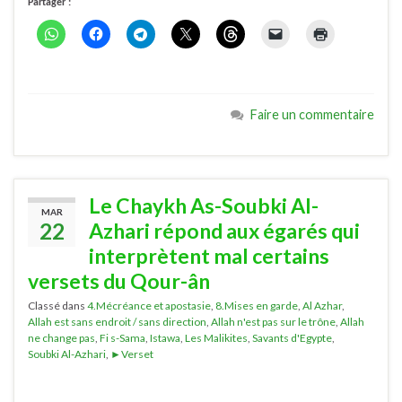
Partager :
Faire un commentaire
Le Chaykh As-Soubki Al-
MAR
22
Azhari répond aux égarés qui
interprètent mal certains
versets du Qour-ân
Classé dans
4.Mécréance et apostasie
,
8.Mises en garde
,
Al Azhar
,
Allah est sans endroit / sans direction
,
Allah n'est pas sur le trône
,
Allah
ne change pas
,
Fi s-Sama
,
Istawa
,
Les Malikites
,
Savants d'Egypte
,
Soubki Al-Azhari
,
►Verset