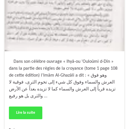
Dans son célèbre ouvrage « Ihyâ-ou ‘Ouloûmi d-Dîn »
dans la partie des règles de la croyance (tome 1 page 108
de cette édition) l’Imâm Al-Ghazâli a dit : « وهو فوق
العرش والسماء وفوق كل شيء إلى تخوم الثرى، فوقية لا
تزيده قرباً إلى العرش والسماء كما لا تزيده بعداً عن الأرض
والثرى بل هو رفيع …
Lire la suite