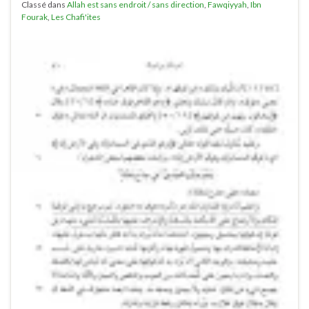
Classé dans
Allah est sans endroit / sans direction
,
Fawqiyyah
,
Ibn
Fourak
,
Les Chafi'ites