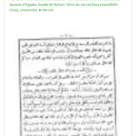
Savants d'Egypte
,
Soubki Al-Azhari
,
Tafsir du verset {layça kamithlihi
chay}
,
Unanimité
,
►Verset