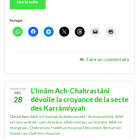
Lire la suite
Partager :
Faire un commentaire
L’Imâm Ach-Chahrastâni
DÉC
28
dévoile la croyance de la secte
des Karrâmiyyah
Classé dans
Allah est exempt du déplacement / du mouvement
,
Allah
est sans endroit / sans direction
,
Allah n'est pas sur le trône
,
Allah ne
change pas
,
Chahrastani
,
Hadith an-Nouzoul (descente)
,
Ibn Karram
,
Istawa
,
Les Chafi'ites
,
Nouzoul