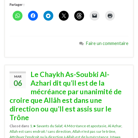
Partager :
Faire un commentaire
Le Chaykh As-Soubki Al-
MAR
06
Azhari dit qu’il est de la
mécréance par unanimité de
croire que Allâh est dans une
direction ou qu’Il est assis sur le
Trône
Classé dans
1.►Savants du Salaf
,
4.Mécréance et apostasie
,
Al Azhar
,
Allah est sans endroit / sans direction
,
Allah n'est pas sur le trône
,
Attribuer l'endroit ou la direction à Allah est de la mécréance
,
Istawa
,