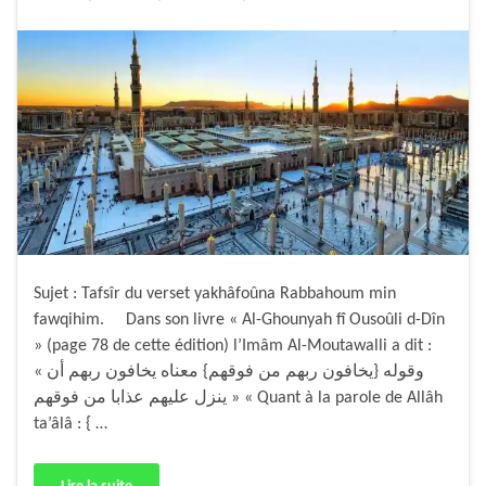
Sujet : Tafsîr du verset yakhâfoûna Rabbahoum min
fawqihim. Dans son livre « Al-Ghounyah fî Ousoûli d-Dîn
» (page 78 de cette édition) l’Imâm Al-Moutawalli a dit :
« وقوله {يخافون ربهم من فوقهم} معناه يخافون ربهم أن
ينزل عليهم عذابا من فوقهم » « Quant à la parole de Allâh
ta’âlâ : { …