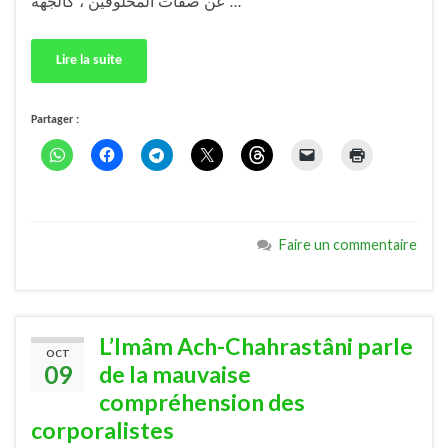
عن صفات المخلوقين ، كالجهة …
Lire la suite
Partager :
Faire un commentaire
L’Imâm Ach-Chahrastâni parle
OCT
09
de la mauvaise
compréhension des
corporalistes