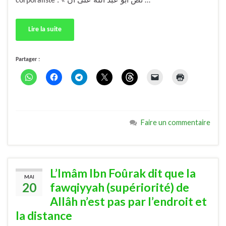
corporaliste : « نص أبو عبد الله على أن …
Lire la suite
Partager :
Faire un commentaire
L’Imâm Ibn Foûrak dit que la
MAI
20
fawqiyyah (supériorité) de
Allâh n’est pas par l’endroit et
la distance