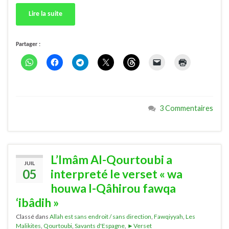
Lire la suite
Partager :
3 Commentaires
L’Imâm Al-Qourtoubi a
JUIL
05
interpreté le verset « wa
houwa l-Qâhirou fawqa
‘ibâdih »
Classé dans
Allah est sans endroit / sans direction
,
Fawqiyyah
,
Les
Malikites
,
Qourtoubi
,
Savants d'Espagne
,
►Verset