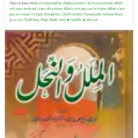
Classé dans
Allah est exempt du déplacement / du mouvement
,
Allah
est sans endroit / sans direction
,
Allah n'est pas sur le trône
,
Allah n'est
pas un corps / n'a pas d'organes
,
Chahrastani
,
Fawqiyyah
,
Istawa
,
Ityan
,
ja-a
,
Les Chafi'ites
,
Maji
,
Wajh
,
Yad
,
►Hadith
,
►Verset