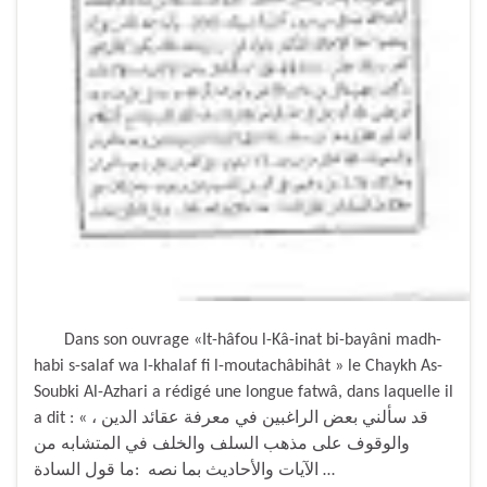
Dans son ouvrage «It-hâfou l-Kâ-inat bi-bayâni madh-
habi s-salaf wa l-khalaf fi l-moutachâbihât » le Chaykh As-
Soubki Al-Azhari a rédigé une longue fatwâ, dans laquelle il
a dit : « قد سألني بعض الراغبين في معرفة عقائد الدين ،
والوقوف على مذهب السلف والخلف في المتشابه من
الآيات والأحاديث بما نصه :ما قول السادة …