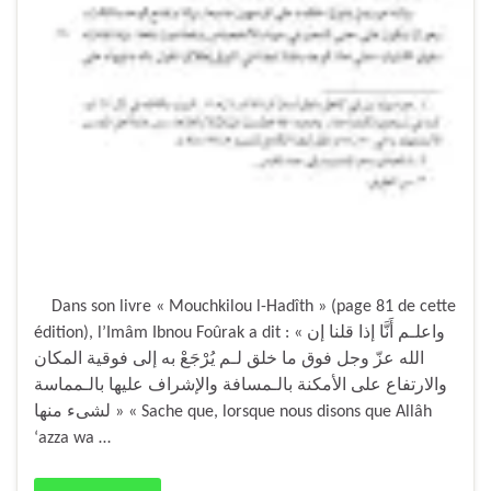
Dans son livre « Mouchkilou l-Hadîth » (page 81 de cette
édition), l’Imâm Ibnou Foûrak a dit : « واعلـم أَنَّا إذا قلنا إن
الله عزّ وجل فوق ما خلق لـم يُرْجَعْ به إلى فوقية المكان
والارتفاع على الأمكنة بالـمسافة والإشراف عليها بالـمماسة
لشىء منها » « Sache que, lorsque nous disons que Allâh
‘azza wa …