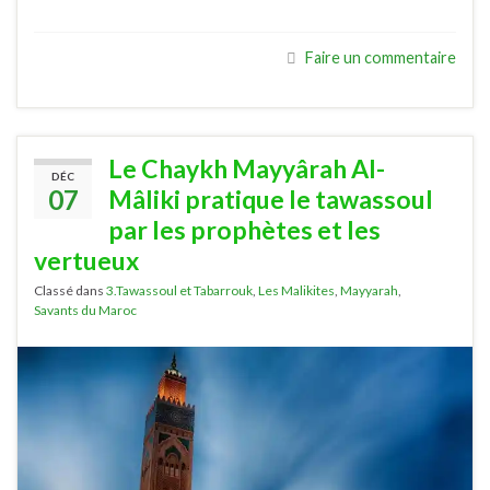
Faire un commentaire
Le Chaykh Mayyârah Al-
DÉC
07
Mâliki pratique le tawassoul
par les prophètes et les
vertueux
Classé dans
3.Tawassoul et Tabarrouk
,
Les Malikites
,
Mayyarah
,
Savants du Maroc