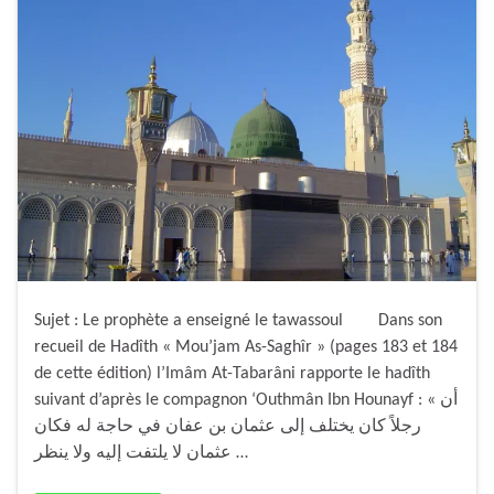
Sujet : Le prophète a enseigné le tawassoul Dans son
recueil de Hadîth « Mou’jam As-Saghîr » (pages 183 et 184
de cette édition) l’Imâm At-Tabarâni rapporte le hadîth
suivant d’après le compagnon ‘Outhmân Ibn Hounayf : « أن
رجلاً كان يختلف إلى عثمان بن عفان في حاجة له فكان
عثمان لا يلتفت إليه ولا ينظر …