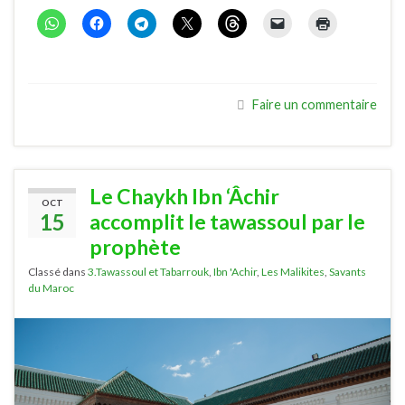
Faire un commentaire
Le Chaykh Ibn ‘Âchir
OCT
15
accomplit le tawassoul par le
prophète
Classé dans
3.Tawassoul et Tabarrouk
,
Ibn 'Achir
,
Les Malikites
,
Savants
du Maroc