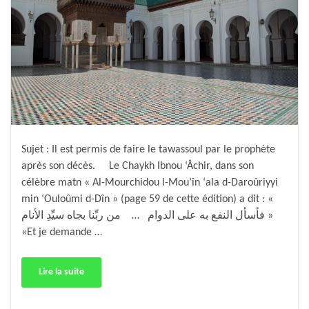
Sujet : Il est permis de faire le tawassoul par le prophète
après son décès. Le Chaykh Ibnou ‘Âchir, dans son
célèbre matn « Al-Mourchidou l-Mou’în ‘ala d-Daroûriyyi
min ‘Ouloûmi d-Dîn » (page 59 de cette édition) a dit : «
فأسأل النفع به على الدوام … من ربِّنا بجاه سيِّدِ الأنام »
«Et je demande …
Lire la suite