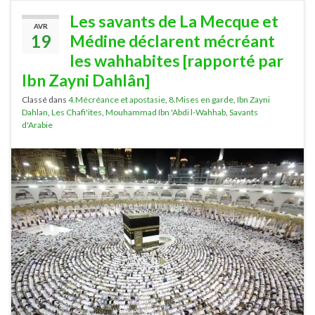
Les savants de La Mecque et
AVR
19
Médine déclarent mécréant
les wahhabites [rapporté par
Ibn Zayni Dahlân]
Classé dans
4.Mécréance et apostasie
,
8.Mises en garde
,
Ibn Zayni
Dahlan
,
Les Chafi'ites
,
Mouhammad Ibn 'Abdi l-Wahhab
,
Savants
d'Arabie