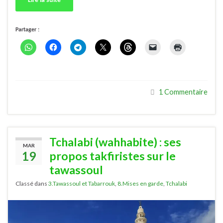
Lire la suite
Partager :
1 Commentaire
Tchalabi (wahhabite) : ses
MAR
19
propos takfiristes sur le
tawassoul
Classé dans
3.Tawassoul et Tabarrouk
,
8.Mises en garde
,
Tchalabi