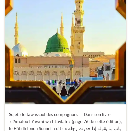
Sujet : le tawassoul des compagnons Dans son livre
« ‘Amalou l-Yawmi wa l-Laylah » (page 76 de cette édition),
le Hâfidh Ibnou Sounni a dit : « باب ما يقوله إذا خدرت رجله