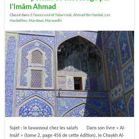
l’Imâm Ahmad
Classé dans
3.Tawassoul et Tabarrouk
,
Ahmad Ibn Hanbal
,
Les
Hanbalites
,
Mardawi
,
Marwadhi
Sujet : le tawassoul chez les salafs Dans son livre « Al-
Insâf » (tome 2, page 456 de cette édition), le Chaykh Al-