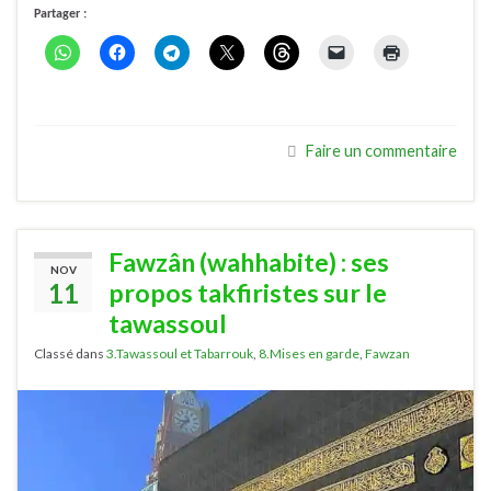
Partager :
Faire un commentaire
Fawzân (wahhabite) : ses
NOV
11
propos takfiristes sur le
tawassoul
Classé dans
3.Tawassoul et Tabarrouk
,
8.Mises en garde
,
Fawzan