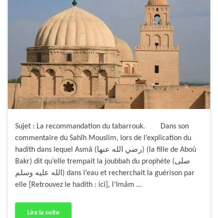
Sujet : La recommandation du tabarrouk. Dans son
commentaire du Sahîh Mouslim, lors de l’explication du
hadîth dans lequel Asmâ (رضي الله عنها) (la fille de Aboû
Bakr) dit qu’elle trempait la joubbah du prophète (صلى
الله عليه وسلم) dans l’eau et recherchait la guérison par
elle [Retrouvez le hadîth : ici], l’Imâm …
Lire la suite