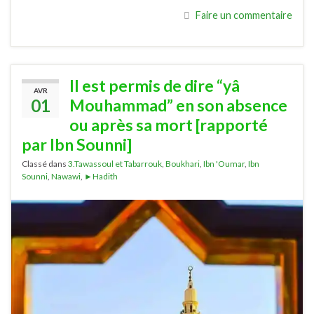
Faire un commentaire
Il est permis de dire “yâ
AVR
01
Mouhammad” en son absence
ou après sa mort [rapporté
par Ibn Sounni]
Classé dans
3.Tawassoul et Tabarrouk
,
Boukhari
,
Ibn 'Oumar
,
Ibn
Sounni
,
Nawawi
,
►Hadith