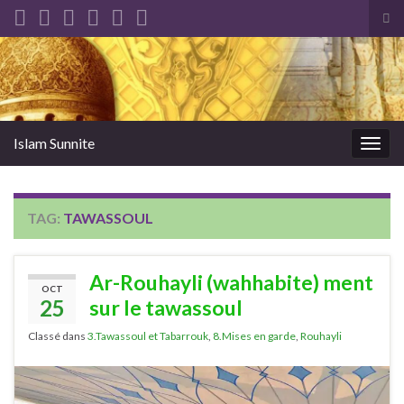
Tog
sea
Search for:
for
Islam Sunnite
Togg
navig
TAG:
TAWASSOUL
Ar-Rouhayli (wahhabite) ment
OCT
25
sur le tawassoul
Classé dans
3.Tawassoul et Tabarrouk
,
8.Mises en garde
,
Rouhayli