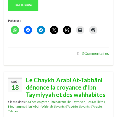
Lire la suite
Partager :
3 Commentaires
Le Chaykh ‘Arabi At-Tabbâni
AOÛT
18
dénonce la croyance d’Ibn
Taymiyyah et des wahhabites
Classé dans
8.Mises en garde
,
Ibn Karram
,
Ibn Taymiyah
,
Les Malikites
,
Mouhammad Ibn 'Abdi l-Wahhab
,
Savants d'Algérie
,
Savants d'Arabie
,
Tabbani