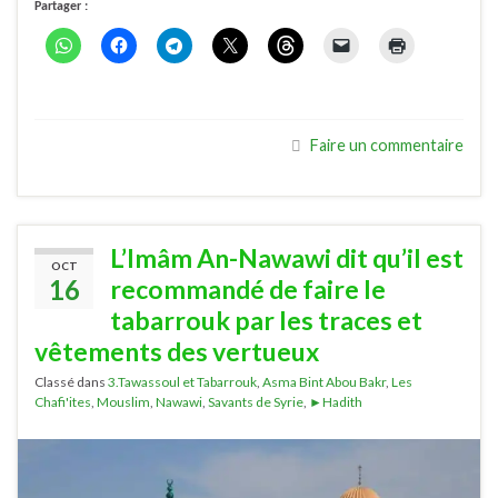
Partager :
Faire un commentaire
L’Imâm An-Nawawi dit qu’il est
OCT
16
recommandé de faire le
tabarrouk par les traces et
vêtements des vertueux
Classé dans
3.Tawassoul et Tabarrouk
,
Asma Bint Abou Bakr
,
Les
Chafi'ites
,
Mouslim
,
Nawawi
,
Savants de Syrie
,
►Hadith