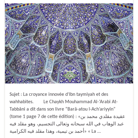
Sujet : La croyance innovée d’Ibn taymiyah et des
wahhabites. Le Chaykh Mouhammad Al-‘Arabi At-
Tabbâni a dit dans son livre “Barâ-atou l-Ach’ariyyîn”
(tome 1 page 7 de cette édition) : «عقيدة مقلدي محمد بن
عبد الوهاب في الله سبحانه وتعالى التجسيم، وهو مقلد فيه
أحمد بن تيمية، وهذا مقلد فيه الكرامية» « La …