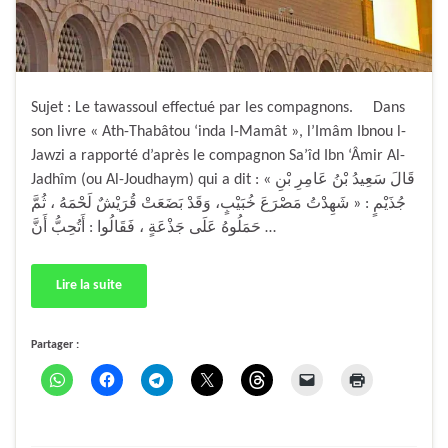
Sujet : Le tawassoul effectué par les compagnons. Dans
son livre « Ath-Thabâtou ‘inda l-Mamât », l’Imâm Ibnou l-
Jawzi a rapporté d’après le compagnon Sa’îd Ibn ‘Âmir Al-
Jadhîm (ou Al-Joudhaym) qui a dit : « قَالَ سَعِيدُ بْنُ عَامِرِ بْنِ
جُذَيْمٍ : « شَهِدْتُ مَصْرَعَ خُبَيْبٍ، وَقَدْ بَضَعَتْ قُرَيْشٌ لَحْمَهُ ، ثُمَّ
حَمَلُوهُ عَلَى جَذْعَةٍ ، فَقَالُوا : أَتُحِبُّ أَنَّ …
Lire la suite
Partager :