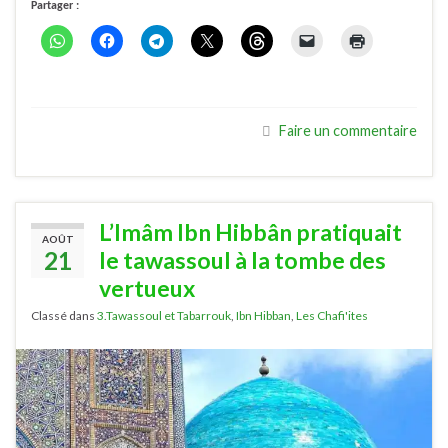
Partager :
Faire un commentaire
L’Imâm Ibn Hibbân pratiquait
AOÛT
21
le tawassoul à la tombe des
vertueux
Classé dans
3.Tawassoul et Tabarrouk
,
Ibn Hibban
,
Les Chafi'ites