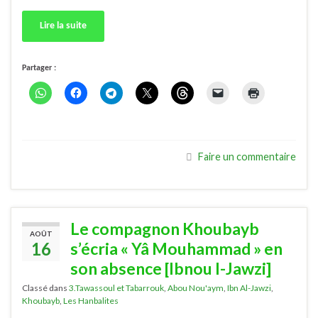
Lire la suite
Partager :
Faire un commentaire
Le compagnon Khoubayb
AOÛT
16
s’écria « Yâ Mouhammad » en
son absence [Ibnou l-Jawzi]
Classé dans
3.Tawassoul et Tabarrouk
,
Abou Nou'aym
,
Ibn Al-Jawzi
,
Khoubayb
,
Les Hanbalites