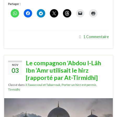
Partager :
1 Commentaire
Le compagnon ‘Abdou l-Lâh
NOV
03
Ibn ‘Amr utilisait le hirz
[rapporté par At-Tirmidhi]
Classé dans
3.Tawassoul et Tabarrouk
,
Porter un hirz est permis
,
Tirmidhi