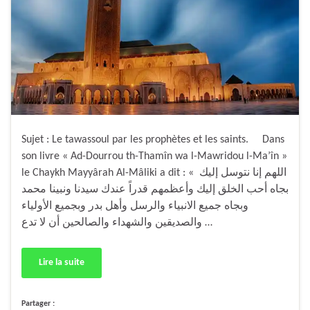
Sujet : Le tawassoul par les prophètes et les saints. Dans
son livre « Ad-Dourrou th-Thamîn wa l-Mawridou l-Ma’în »
le Chaykh Mayyârah Al-Mâliki a dit : « اللهم إنا نتوسل إليك
بجاه أحب الخلق إليك وأعظمهم قدراً عندك سيدنا ونبينا محمد
وبجاه جميع الانبياء والرسل وأهل بدر وبجميع الأولياء
والصديقين والشهداء والصالحين أن لا تدع …
Lire la suite
Partager :