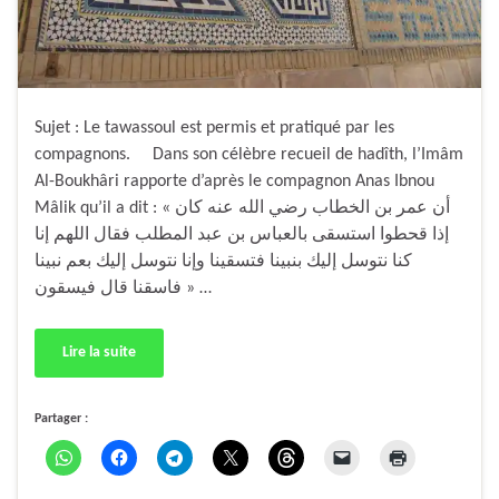
Sujet : Le tawassoul est permis et pratiqué par les
compagnons. Dans son célèbre recueil de hadîth, l’Imâm
Al-Boukhâri rapporte d’après le compagnon Anas Ibnou
Mâlik qu’il a dit : « أن عمر بن الخطاب رضي الله عنه كان
إذا قحطوا استسقى بالعباس بن عبد المطلب فقال اللهم إنا
كنا نتوسل إليك بنبينا فتسقينا وإنا نتوسل إليك بعم نبينا
فاسقنا قال فيسقون » …
Lire la suite
Partager :