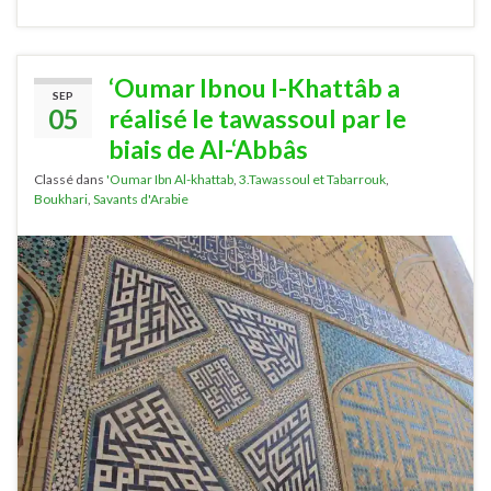
‘Oumar Ibnou l-Khattâb a
SEP
05
réalisé le tawassoul par le
biais de Al-‘Abbâs
Classé dans
'Oumar Ibn Al-khattab
,
3.Tawassoul et Tabarrouk
,
Boukhari
,
Savants d'Arabie