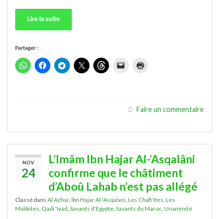
Lire la suite
Partager :
Faire un commentaire
L’Imâm Ibn Hajar Al-‘Asqalâni
NOV
24
confirme que le châtiment
d’Aboû Lahab n’est pas allégé
Classé dans
Al Azhar
,
Ibn Hajar Al-'Asqalani
,
Les Chafi'ites
,
Les
Malikites
,
Qadi 'Iyad
,
Savants d'Egypte
,
Savants du Maroc
,
Unanimité