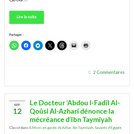
مُخالف …
Lire la suite
Partager :
2 Commentaires
Le Docteur ‘Abdou l-Fadîl Al-
SEP
12
Qoûsi Al-Azhari dénonce la
mécréance d’Ibn Taymiyah
Classé dans
8.Mises en garde
,
Al Azhar
,
Ibn Taymiyah
,
Savants d'Egypte