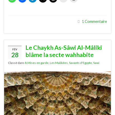
1 Commentaire
Le Chaykh As-Sâwi Al-Mâliki
FÉV
28
blâme la secte wahhabite
Classé dans
8.Mises en garde
,
Les Malikites
,
Savants d'Egypte
,
Sawi