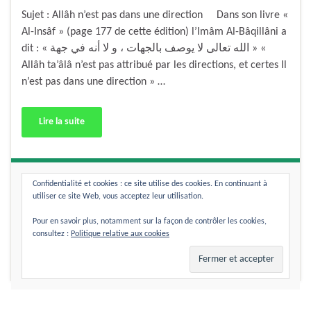
Sujet : Allâh n’est pas dans une direction Dans son livre «
Al-Insâf » (page 177 de cette édition) l’Imâm Al-Bâqillâni a
dit : « الله تعالى لا يوصف بالجهات ، و لا أنه في جهة » «
Allâh ta’âlâ n’est pas attribué par les directions, et certes Il
n’est pas dans une direction » …
Lire la suite
Partager :
Confidentialité et cookies : ce site utilise des cookies. En continuant à
utiliser ce site Web, vous acceptez leur utilisation.
Pour en savoir plus, notamment sur la façon de contrôler les cookies,
consultez :
Politique relative aux cookies
Faire un commentaire