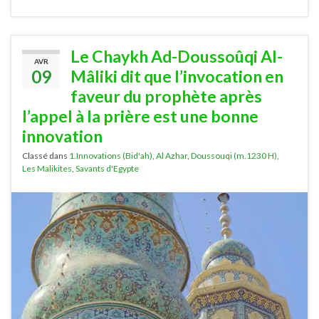
Le Chaykh Ad-Doussoûqi Al-
AVR
09
Mâliki dit que l’invocation en
faveur du prophète après
l’appel à la prière est une bonne
innovation
Classé dans
1.Innovations (Bid'ah)
,
Al Azhar
,
Doussouqi (m.1230 H)
,
Les Malikites
,
Savants d'Egypte