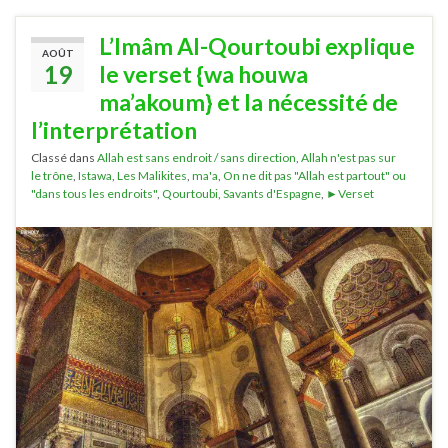
L’Imâm Al-Qourtoubi explique
AOÛT
19
le verset {wa houwa
ma’akoum} et la nécessité de
l’interprétation
Classé dans
Allah est sans endroit / sans direction
,
Allah n'est pas sur
le trône
,
Istawa
,
Les Malikites
,
ma'a
,
On ne dit pas "Allah est partout" ou
"dans tous les endroits"
,
Qourtoubi
,
Savants d'Espagne
,
►Verset