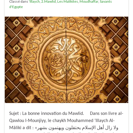
Classé dans
'Illaych
,
2.Mawlid
,
Les Malikites
,
Moudhaffar
,
Savants
d'Egypte
Sujet : La bonne innovation du Mawlid. Dans son livre al-
Qawlou l-Mounjiyy, le chaykh Mouhammed ‘Illaych Al-
Mâliki a dit : «ولا زال أهل الإسلام يحتفلون ويهتمون بشهر