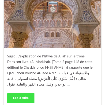
Sujet : L’explication de l’Istiwâ de Allâh sur le trône.
Dans son livre «Al-Madkhal» (Tome 2 page 148 de cette
édition) le Chaykh Ibnou l-Hâjj Al-Mâliki rapporte que le
Qâdî Ibnou Rouchd Al-Jadd a dit : « والاستواء في قوله
تعالى : { ثُمَّ اسْتَوَى عَلَى الْعَرْشِ} معناه استولى ، قاله
الواحدي وقيل معناه القهر والغلبة. تقول …
Lire la suite