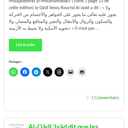
Mouqaddimât al-Moumahhadât» (Tome 1 page 23 de
cette édition) le Qâdî Ibnou Rouchd Al-Jadd a dit : « ولا
يجوز عليه تعالى ما يجوز على الجواهر والأجسام من الحركة
والسكون والزوال والانتقال والتغير والمنافع والمضار، ولا
تحويه الأمكنة ولا تحيط به الأزمنة» « Il n’est pas …
Lire la suite
Partager :
1 Commentaire
Al-Qâdî ‘Iyâd dit que les