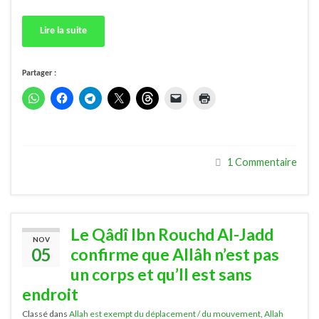
Lire la suite
Partager :
1 Commentaire
Le Qâdî Ibn Rouchd Al-Jadd
NOV
05
confirme que Allâh n’est pas
un corps et qu’Il est sans
endroit
Classé dans
Allah est exempt du déplacement / du mouvement
,
Allah