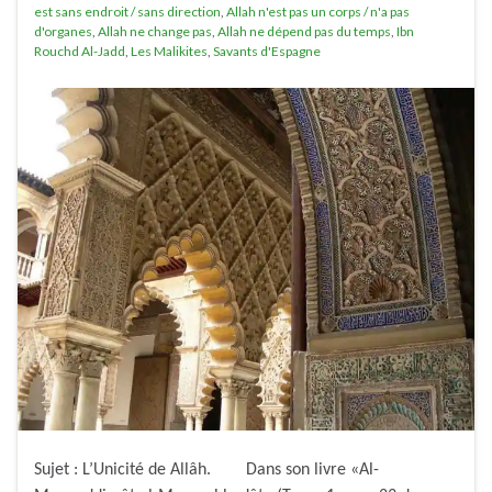
est sans endroit / sans direction
,
Allah n'est pas un corps / n'a pas
d'organes
,
Allah ne change pas
,
Allah ne dépend pas du temps
,
Ibn
Rouchd Al-Jadd
,
Les Malikites
,
Savants d'Espagne
Sujet : L’Unicité de Allâh. Dans son livre «Al-