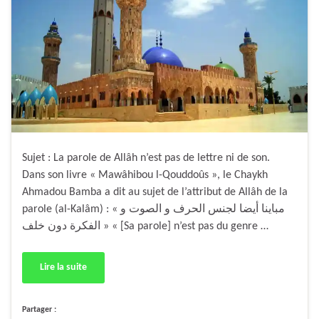
Sujet : La parole de Allâh n’est pas de lettre ni de son.
Dans son livre « Mawâhibou l-Qouddoûs », le Chaykh
Ahmadou Bamba a dit au sujet de l’attribut de Allâh de la
parole (al-Kalâm) : « مباينا أيضا لجنس الحرف و الصوت و
الفكرة دون خلف » « [Sa parole] n’est pas du genre …
Lire la suite
Partager :