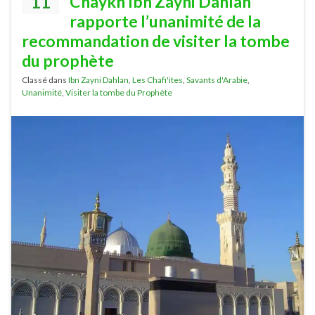
11
Chaykh Ibn Zayni Dahlân
rapporte l’unanimité de la
recommandation de visiter la tombe
du prophète
Classé dans
Ibn Zayni Dahlan
,
Les Chafi'ites
,
Savants d'Arabie
,
Unanimité
,
Visiter la tombe du Prophète