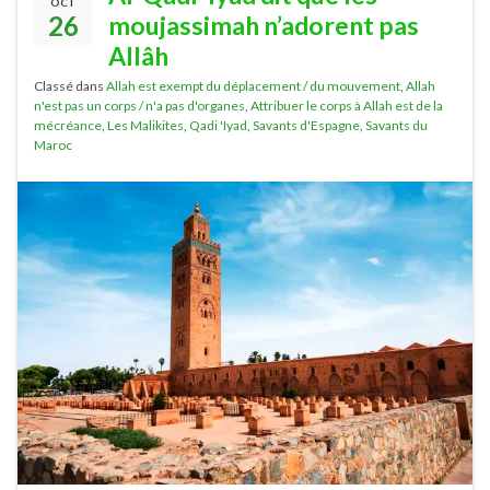
OCT
26
moujassimah n’adorent pas
Allâh
Classé dans
Allah est exempt du déplacement / du mouvement
,
Allah
n'est pas un corps / n'a pas d'organes
,
Attribuer le corps à Allah est de la
mécréance
,
Les Malikites
,
Qadi 'Iyad
,
Savants d'Espagne
,
Savants du
Maroc