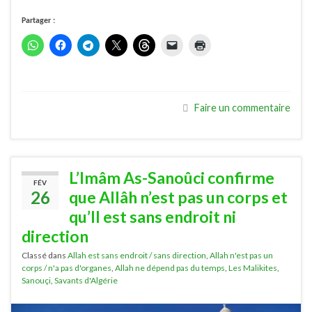
Partager :
Faire un commentaire
L’Imâm As-Sanoûci confirme
FÉV
26
que Allâh n’est pas un corps et
qu’Il est sans endroit ni
direction
Classé dans
Allah est sans endroit / sans direction
,
Allah n'est pas un
corps / n'a pas d'organes
,
Allah ne dépend pas du temps
,
Les Malikites
,
Sanouçi
,
Savants d'Algérie