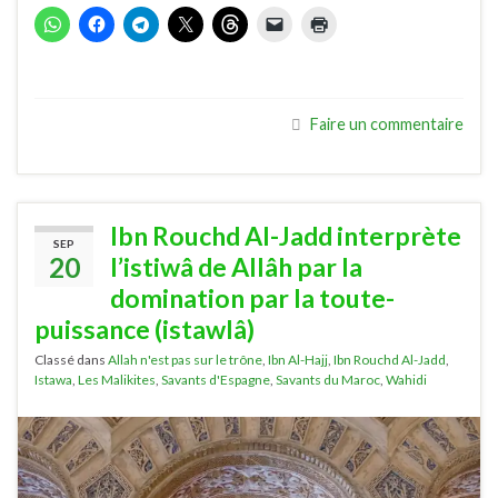
Faire un commentaire
Ibn Rouchd Al-Jadd interprète
SEP
20
l’istiwâ de Allâh par la
domination par la toute-
puissance (istawlâ)
Classé dans
Allah n'est pas sur le trône
,
Ibn Al-Hajj
,
Ibn Rouchd Al-Jadd
,
Istawa
,
Les Malikites
,
Savants d'Espagne
,
Savants du Maroc
,
Wahidi