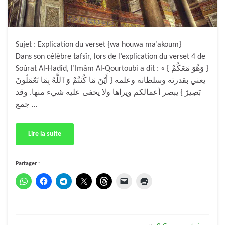
Sujet : Explication du verset {wa houwa ma’akoum}
Dans son célèbre tafsîr, lors de l’explication du verset 4 de
Soûrat Al-Hadîd, l’Imâm Al-Qourtoubi a dit : « { وَهُوَ مَعَكُمْ }
يعني بقدرته وسلطانه وعلمه { أَيْنَ مَا كُنتُمْ وَٱللَّهُ بِمَا تَعْمَلُونَ
بَصِيرٌ } يبصر أعمالكم ويراها ولا يخفى عليه شيء منها. وقد
جمع …
Lire la suite
Partager :