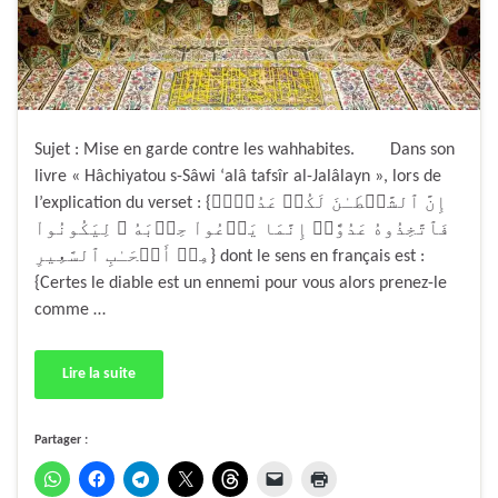
Sujet : Mise en garde contre les wahhabites. Dans son
livre « Hâchiyatou s-Sâwi ‘alâ tafsîr al-Jalâlayn », lors de
l’explication du verset : {إِنَّ ٱلشَّيۡطَـٰنَ لَكُمۡ عَدُوٌّ۬
فَٱتَّخِذُوهُ عَدُوًّاۚ إِنَّمَا يَدۡعُواْ حِزۡبَهُ ۥ لِيَكُونُواْ
مِنۡ أَصۡحَـٰبِ ٱلسَّعِيرِ} dont le sens en français est :
{Certes le diable est un ennemi pour vous alors prenez-le
comme …
Lire la suite
Partager :