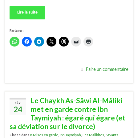
Lire la suite
Partager :
Faire un commentaire
Le Chaykh As-Sâwi Al-Mâliki
FÉV
24
met en garde contre Ibn
Taymiyah : égaré qui égare (et
sa déviation sur le divorce)
Classé dans
8.Mises en garde
,
Ibn Taymiyah
,
Les Malikites
,
Savants