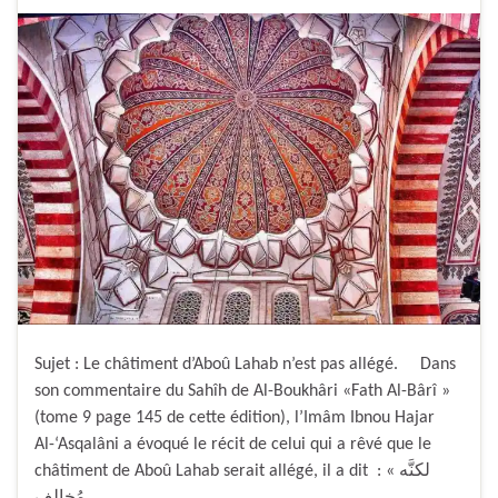
Sujet : Le châtiment d’Aboû Lahab n’est pas allégé. Dans
son commentaire du Sahîh de Al-Boukhâri «Fath Al-Bârî »
(tome 9 page 145 de cette édition), l’Imâm Ibnou Hajar
Al-‘Asqalâni a évoqué le récit de celui qui a rêvé que le
châtiment de Aboû Lahab serait allégé, il a dit : « لكنَّه