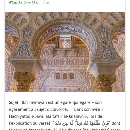
d'Egypte
,
Sawi
,
Unanimité
Sujet : Ibn Taymiyah est un égaré qui égare – son
égarement au sujet du divorce. Dans son livre «
Hâchiyatou s-Sâwi ‘alâ tafsîr al-Jalâlayn », lors de
l’explication du verset :{ فَإِنْ طَلَّقَهَا فَلاَ تَحِلُّ لَهُ مِنْ بَعْدُ} dont