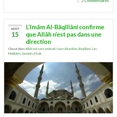
2 Commentaires
L’Imâm Al-Bâqillâni confirme
AOÛT
15
que Allâh n’est pas dans une
direction
Classé dans
Allah est sans endroit / sans direction
,
Baqillani
,
Les
Malikites
,
Savants d'Irak