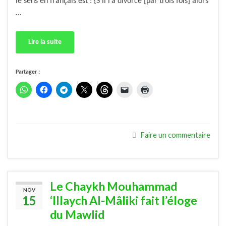
le sens en français est : {S’il l’a divorce [par trois fois] alors
…
Lire la suite
Partager :
Faire un commentaire
Le Chaykh Mouhammad
NOV
15
‘Illaych Al-Mâliki fait l’éloge
du Mawlid