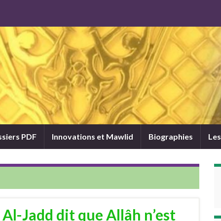
siers PDF
Innovations et Mawlid
Biographies
Les
Al-Jadd dit que Allâh n’est