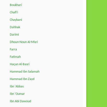
Boukhari
Chafi'i
Chaybani
Dahhak
Darimi
Dhoun-Noun Al-Misri
Farra
Fatimah
Haçan Al-Basri
Hammad Ibn Salamah
Hammad Ibn Zayd
Ibn 'Abbas
Ibn 'Oumar
Ibn Abi Dawoud