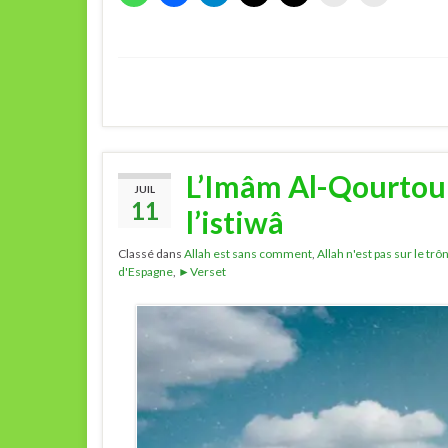
L’Imâm Al-Qourtoub
JUIL
11
l’istiwâ
Classé dans
Allah est sans comment
,
Allah n'est pas sur le trô
d'Espagne
,
►Verset