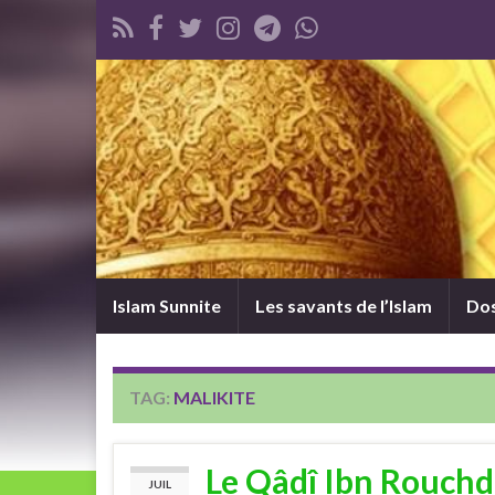
Islam Sunnite
Les savants de l’Islam
Dos
TAG:
MALIKITE
Le Qâdî Ibn Rouchd 
JUIL