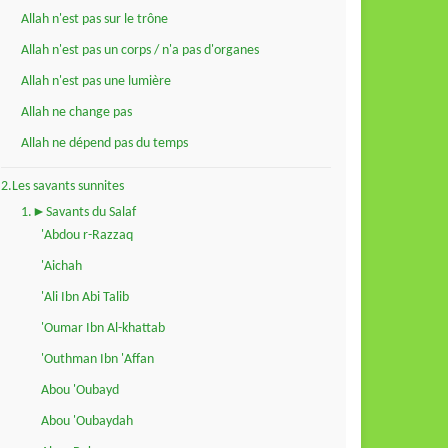
Allah n'est pas sur le trône
Allah n'est pas un corps / n'a pas d'organes
Allah n'est pas une lumière
Allah ne change pas
Allah ne dépend pas du temps
2.Les savants sunnites
1.►Savants du Salaf
'Abdou r-Razzaq
'Aichah
'Ali Ibn Abi Talib
'Oumar Ibn Al-khattab
'Outhman Ibn 'Affan
Abou 'Oubayd
Abou 'Oubaydah