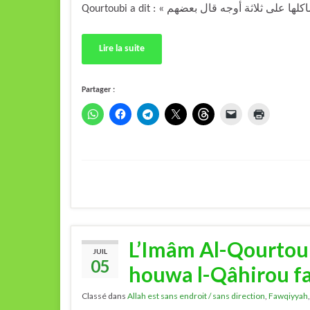
Lire la suite
Partager :
L’Imâm Al-Qourtoubi
JUIL
05
houwa l-Qâhirou fa
Classé dans
Allah est sans endroit / sans direction
,
Fawqiyyah