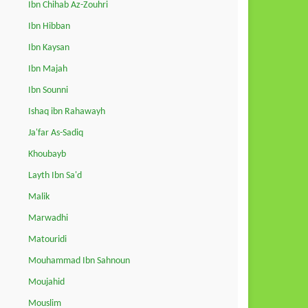
Ibn Chihab Az-Zouhri
Ibn Hibban
Ibn Kaysan
Ibn Majah
Ibn Sounni
Ishaq ibn Rahawayh
Ja'far As-Sadiq
Khoubayb
Layth Ibn Sa'd
Malik
Marwadhi
Matouridi
Mouhammad Ibn Sahnoun
Moujahid
Mouslim