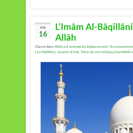
L’Imâm Al-Bâqillâni
JUIL
16
Allâh
Classé dans
Allah est exempt du déplacement / du mouvemen
Les Malikites
,
Savants d'Irak
,
Tafsir du verset {layça kamithlihi 