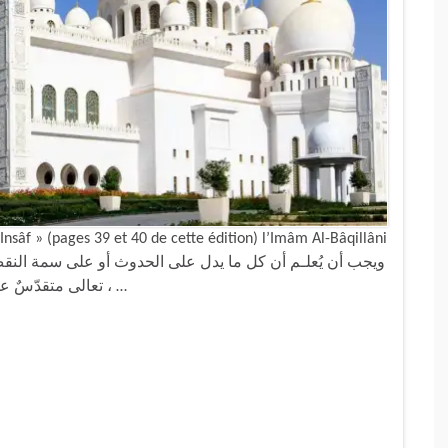
sâf » (pages 39 et 40 de cette édition) l’Imâm Al-Bâqillâni
تعالى متقدّسٌ عن الاختصاص بالجهات ، والاتصاف بصفات الـمحدثات ، …