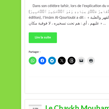
Dans son célèbre tafsîr, lors de l’explication du v
{وَهُوَ ٱلۡقَاهِرُ فَوۡقَ عِبَادِهِ وَهُوَ ٱلۡحَكِيمُ ٱلۡخَبِيرُ } (tome 3 page 399 de cette
édition), l’Imâm Al-Qourtoubi a dit : « ومعنى { فَوقَ عِباَدِهِ } فوقية الاستعلاء بالقهر والغلبة
عليهم ، أي : هم تحت تسخيره ، لا فوقية مكان » …
Lire la suite
Partager :
Le Chaykh Mouhamm
JUIN