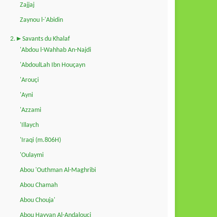
Zajjaj
Zaynou l-'Abidin
2.►Savants du Khalaf
'Abdou l-Wahhab An-Najdi
'AbdoulLah Ibn Houçayn
'Arouçi
'Ayni
'Azzami
'Illaych
'Iraqi (m.806H)
'Oulaymi
Abou 'Outhman Al-Maghribi
Abou Chamah
Abou Chouja'
Abou Hayyan Al-Andalouçi