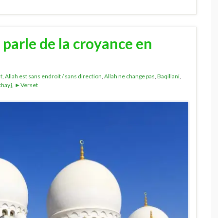
 parle de la croyance en
t
,
Allah est sans endroit / sans direction
,
Allah ne change pas
,
Baqillani
,
chay}
,
►Verset