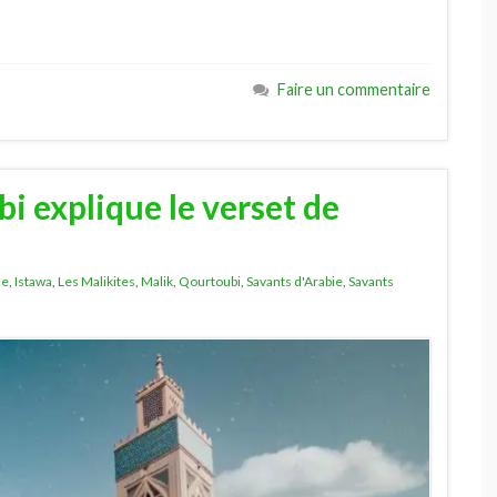
Faire un commentaire
i explique le verset de
ne
,
Istawa
,
Les Malikites
,
Malik
,
Qourtoubi
,
Savants d'Arabie
,
Savants