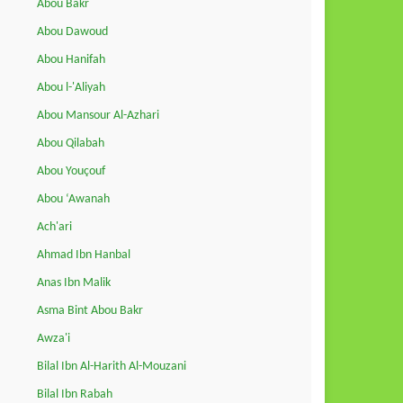
Abou Bakr
Abou Dawoud
Abou Hanifah
Abou l-'Aliyah
Abou Mansour Al-Azhari
Abou Qilabah
Abou Youçouf
Abou ‘Awanah
Ach'ari
Ahmad Ibn Hanbal
Anas Ibn Malik
Asma Bint Abou Bakr
Awza'i
Bilal Ibn Al-Harith Al-Mouzani
Bilal Ibn Rabah