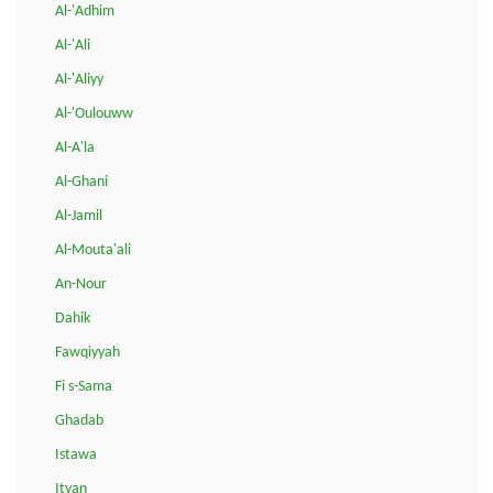
Al-'Adhim
Al-'Ali
Al-'Aliyy
Al-'Oulouww
Al-A'la
Al-Ghani
Al-Jamil
Al-Mouta'ali
An-Nour
Dahik
Fawqiyyah
Fi s-Sama
Ghadab
Istawa
Ityan