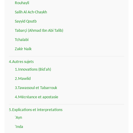
Rouhayli
Salih Al Ach-Chaykh
Sayyid Qoutb
Tabarçi (Ahmad Ibn Abi Talib)
Tchalabi
Zakir Naik
4.Autres sujets
1.Innovations (Bid'ah)
2.Mawlid
3.Tawassoul et Tabarrouk
4.Mécréance et apostasie
5.Explications et interpretations
'Ayn
'Inda