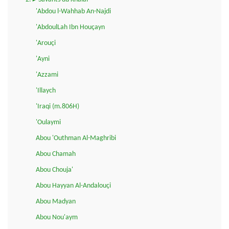
'Abdou l-Wahhab An-Najdi
'AbdoulLah Ibn Houçayn
'Arouçi
'Ayni
'Azzami
'Illaych
'Iraqi (m.806H)
'Oulaymi
Abou 'Outhman Al-Maghribi
Abou Chamah
Abou Chouja'
Abou Hayyan Al-Andalouçi
Abou Madyan
Abou Nou'aym