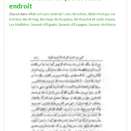
endroit
Classé dans
Allah est sans endroit / sans direction
,
Allah n'est pas sur
le trône
,
Ibn Al-Hajj
,
Ibn Hajar Al-'Asqalani
,
Ibn Rouchd Al-Jadd
,
Istawa
,
Les Malikites
,
Savants d'Egypte
,
Savants d'Espagne
,
Savants du Maroc