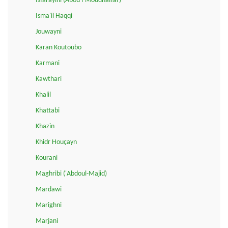
Isfarayini (Abou l-Moudhaffar)
Isma'il Haqqi
Jouwayni
Karan Koutoubo
Karmani
Kawthari
Khalil
Khattabi
Khazin
Khidr Houçayn
Kourani
Maghribi ('Abdoul-Majid)
Mardawi
Marighni
Marjani