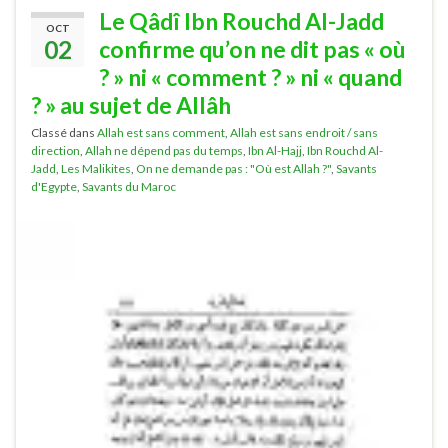
Le Qâdî Ibn Rouchd Al-Jadd
OCT
02
confirme qu’on ne dit pas « où
? » ni « comment ? » ni « quand
? » au sujet de Allâh
Classé dans
Allah est sans comment
,
Allah est sans endroit / sans
direction
,
Allah ne dépend pas du temps
,
Ibn Al-Hajj
,
Ibn Rouchd Al-
Jadd
,
Les Malikites
,
On ne demande pas : "Où est Allah ?"
,
Savants
d'Egypte
,
Savants du Maroc