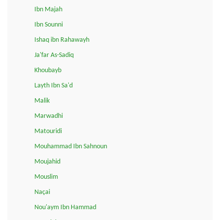
Ibn Majah
Ibn Sounni
Ishaq ibn Rahawayh
Ja'far As-Sadiq
Khoubayb
Layth Ibn Sa'd
Malik
Marwadhi
Matouridi
Mouhammad Ibn Sahnoun
Moujahid
Mouslim
Naçai
Nou'aym Ibn Hammad