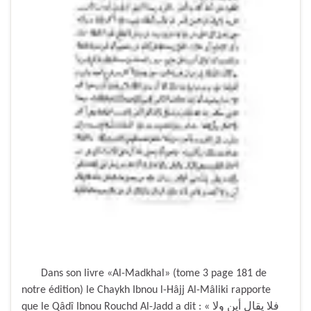
Dans son livre «Al-Madkhal» (tome 3 page 181 de
notre édition) le Chaykh Ibnou l-Hâjj Al-Mâliki rapporte
que le Qâdî Ibnou Rouchd Al-Jadd a dit : « فلا يقال أين ولا