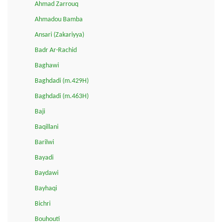
Ahmad Zarrouq
Ahmadou Bamba
Ansari (Zakariyya)
Badr Ar-Rachid
Baghawi
Baghdadi (m.429H)
Baghdadi (m.463H)
Baji
Baqillani
Barilwi
Bayadi
Baydawi
Bayhaqi
Bichri
Bouhouti