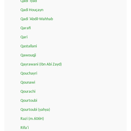
Qadi 'Iyad
Qadi Houçayn
Qadi ‘Abdil-Wahhab
Qarafi
Qari
Qastallani
Qawouqji
Qayrawani (Ibn Abi Zayd)
Qouchayri
Qounawi
Qourachi
Qourtoubi
Qourtoubi (yahya)
Razi (m.606H)
Rifa'i