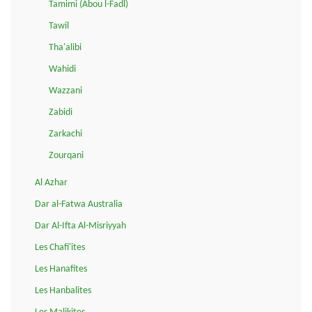
Tamimi (Abou l-Fadl)
Tawil
Tha'alibi
Wahidi
Wazzani
Zabidi
Zarkachi
Zourqani
Al Azhar
Dar al-Fatwa Australia
Dar Al-Ifta Al-Misriyyah
Les Chafi'ites
Les Hanafites
Les Hanbalites