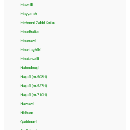
Mawsili
Mayyarah
Mehmed Zahid Kotku
Moudhaffar
Mounawi
Moustaghfiri
Moutawalli
Naboulouçi
Naçafi (m.508H)
Naçafi (m.537H)
Naçafi (m.710H)
Nawawi
Nidham
Qaddoumi