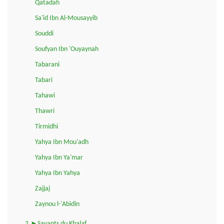
Qatadah
Sa'id Ibn Al-Mousayyib
Souddi
Soufyan Ibn 'Ouyaynah
Tabarani
Tabari
Tahawi
Thawri
Tirmidhi
Yahya Ibn Mou'adh
Yahya Ibn Ya'mar
Yahya Ibn Yahya
Zajjaj
Zaynou l-'Abidin
2.►Savants du Khalaf