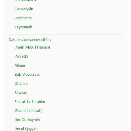
Les Malikites
Qarawiyyin
Unanimité
Zaytounah
3.Autres personnes citées
'Amili (Abou l-Hassan)
'Ayyachi
Albani
Bakr Abou Zayd
Dhahabi
Fawzan
Fourat ibn Ibrahim
Ghamidi (dhiyab)
Ibn 'Outhaymin
Ibn Al-Qayyim