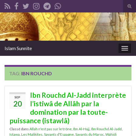
Tog
sear
Search for:
for
Islam Sunnite
Togg
navig
TAG:
IBN ROUCHD
Ibn Rouchd Al-Jadd interprète
SEP
20
l’istiwâ de Allâh par la
domination par la toute-
puissance (istawlâ)
Classé dans
Allah n'est pas sur le trône
,
Ibn Al-Hajj
,
Ibn Rouchd Al-Jadd
,
Istawa
,
Les Malikites
,
Savants d'Espagne
,
Savants du Maroc
,
Wahidi