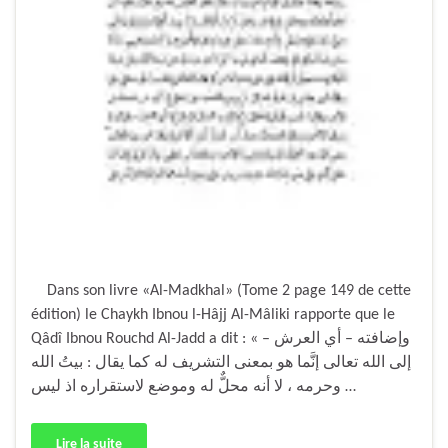
Dans son livre «Al-Madkhal» (Tome 2 page 149 de cette
édition) le Chaykh Ibnou l-Hâjj Al-Mâliki rapporte que le
Qâdî Ibnou Rouchd Al-Jadd a dit : « وإضافته – أي العرش –
إلى الله تعالى إنَّما هو بمعنى التشريف له كما يقال : بيتُ الله
وحرمه ، لا أنه محلٌّ له وموضع لاستقراره اذ ليس …
Lire la suite