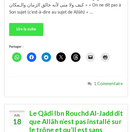
كيف ولا متى لأنه خالق الزمان والـمكان » « On ne dit pas à
Son sujet (c’est-à-dire au sujet de Allâh) « …
Lire la suite
Partager :
1 Commentaire
Le Qâdî Ibn Rouchd Al-Jadd dit
JUIL
18
que Allâh n’est pas installé sur
le trône et qu’Il est sans