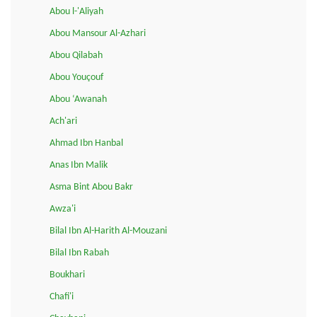
Abou l-'Aliyah
Abou Mansour Al-Azhari
Abou Qilabah
Abou Youçouf
Abou ‘Awanah
Ach'ari
Ahmad Ibn Hanbal
Anas Ibn Malik
Asma Bint Abou Bakr
Awza'i
Bilal Ibn Al-Harith Al-Mouzani
Bilal Ibn Rabah
Boukhari
Chafi'i