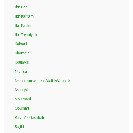
Ibn Baz
Ibn Karram
Ibn Kathir
Ibn Taymiyah
Kalbani
Khomeini
Koulayni
Majlissi
Mouhammad Ibn 'Abdi l-Wahhab
Mouqbil
Nou'mani
Qoummi
Rabi' Al-Madkhali
Rajihi