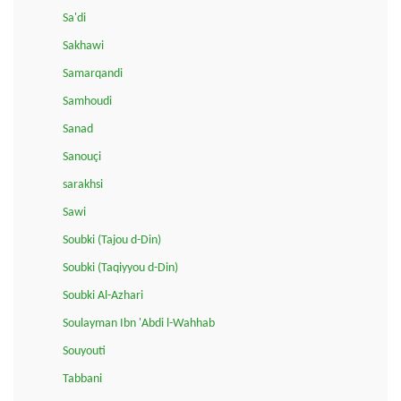
Sa'di
Sakhawi
Samarqandi
Samhoudi
Sanad
Sanouçi
sarakhsi
Sawi
Soubki (Tajou d-Din)
Soubki (Taqiyyou d-Din)
Soubki Al-Azhari
Soulayman Ibn 'Abdi l-Wahhab
Souyouti
Tabbani