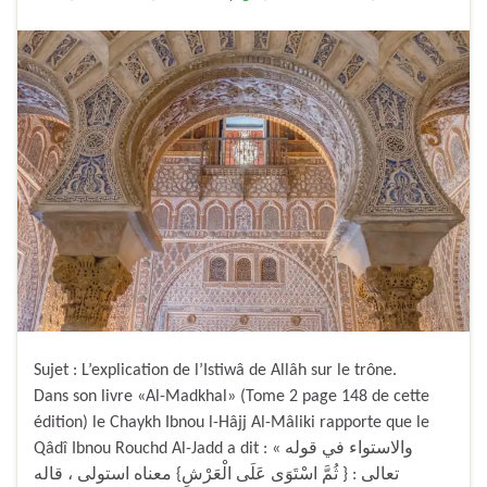
Sujet : L’explication de l’Istiwâ de Allâh sur le trône.
Dans son livre «Al-Madkhal» (Tome 2 page 148 de cette
édition) le Chaykh Ibnou l-Hâjj Al-Mâliki rapporte que le
Qâdî Ibnou Rouchd Al-Jadd a dit : « والاستواء في قوله
تعالى : { ثُمَّ اسْتَوَى عَلَى الْعَرْشِ} معناه استولى ، قاله