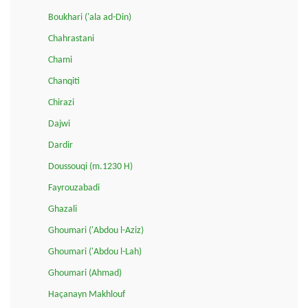
Boukhari ('ala ad-Din)
Chahrastani
Chami
Chanqiti
Chirazi
Dajwi
Dardir
Doussouqi (m.1230 H)
Fayrouzabadi
Ghazali
Ghoumari ('Abdou l-Aziz)
Ghoumari ('Abdou l-Lah)
Ghoumari (Ahmad)
Haçanayn Makhlouf