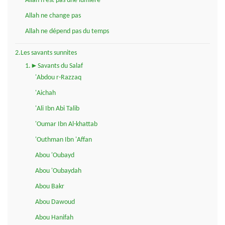
Allah n'est pas une lumière
Allah ne change pas
Allah ne dépend pas du temps
2.Les savants sunnites
1.►Savants du Salaf
'Abdou r-Razzaq
'Aichah
'Ali Ibn Abi Talib
'Oumar Ibn Al-khattab
'Outhman Ibn 'Affan
Abou 'Oubayd
Abou 'Oubaydah
Abou Bakr
Abou Dawoud
Abou Hanifah