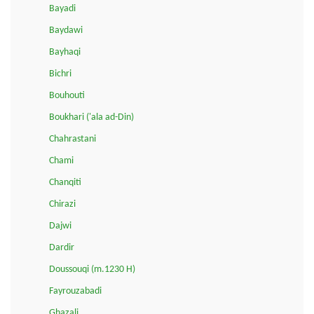
Bayadi
Baydawi
Bayhaqi
Bichri
Bouhouti
Boukhari ('ala ad-Din)
Chahrastani
Chami
Chanqiti
Chirazi
Dajwi
Dardir
Doussouqi (m.1230 H)
Fayrouzabadi
Ghazali