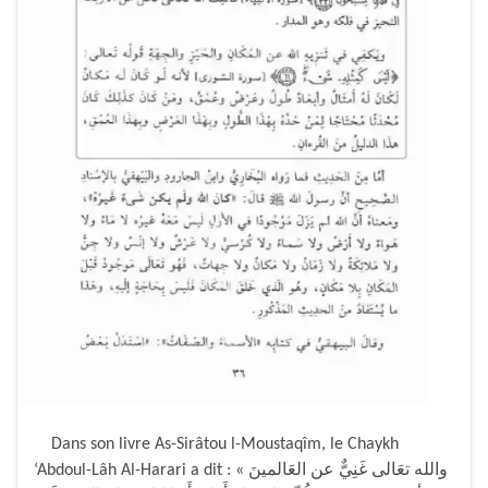
Dans son livre As-Sirâtou l-Moustaqîm, le Chaykh
‘Abdoul-Lâh Al-Harari a dit : « والله تعَالى غَنِيٌّ عن العَالمينَ