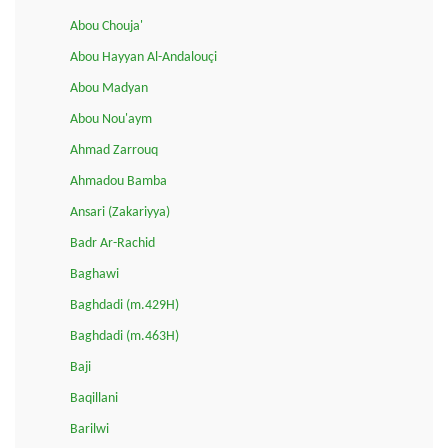
Abou Chouja'
Abou Hayyan Al-Andalouçi
Abou Madyan
Abou Nou'aym
Ahmad Zarrouq
Ahmadou Bamba
Ansari (Zakariyya)
Badr Ar-Rachid
Baghawi
Baghdadi (m.429H)
Baghdadi (m.463H)
Baji
Baqillani
Barilwi