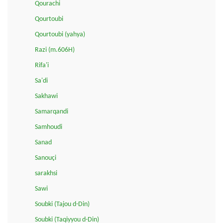
Qourachi
Qourtoubi
Qourtoubi (yahya)
Razi (m.606H)
Rifa'i
Sa'di
Sakhawi
Samarqandi
Samhoudi
Sanad
Sanouçi
sarakhsi
Sawi
Soubki (Tajou d-Din)
Soubki (Taqiyyou d-Din)