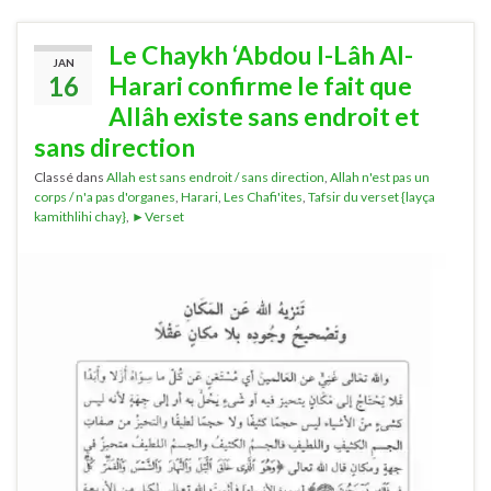
Le Chaykh ‘Abdou l-Lâh Al-
JAN
16
Harari confirme le fait que
Allâh existe sans endroit et
sans direction
Classé dans
Allah est sans endroit / sans direction
,
Allah n'est pas un
corps / n'a pas d'organes
,
Harari
,
Les Chafi'ites
,
Tafsir du verset {layça
kamithlihi chay}
,
►Verset