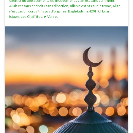
exempt du déplacement / du mouvement
,
Allah est sans comment
,
Allah est sans endroit / sans direction
,
Allah n'est pas sur le trône
,
Allah
n'est pas un corps / n'a pas d'organes
,
Baghdadi (m.429H)
,
Harari
,
Istawa
,
Les Chafi'ites
,
►Verset