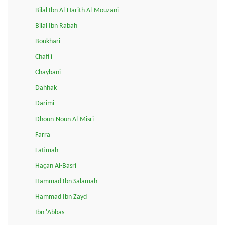
Bilal Ibn Al-Harith Al-Mouzani
Bilal Ibn Rabah
Boukhari
Chafi'i
Chaybani
Dahhak
Darimi
Dhoun-Noun Al-Misri
Farra
Fatimah
Haçan Al-Basri
Hammad Ibn Salamah
Hammad Ibn Zayd
Ibn 'Abbas