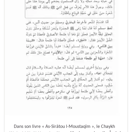
Dans son livre « As-Sirâtou l-Moustaqîm », le Chaykh