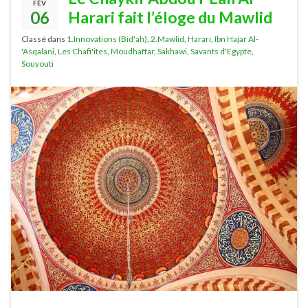
FÉV
06
Harari fait l’éloge du Mawlid
Classé dans
1.Innovations (Bid'ah)
,
2.Mawlid
,
Harari
,
Ibn Hajar Al-
'Asqalani
,
Les Chafi'ites
,
Moudhaffar
,
Sakhawi
,
Savants d'Egypte
,
Souyouti