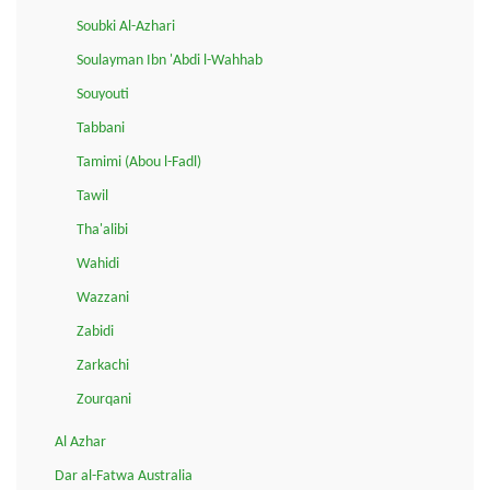
Soubki Al-Azhari
Soulayman Ibn 'Abdi l-Wahhab
Souyouti
Tabbani
Tamimi (Abou l-Fadl)
Tawil
Tha'alibi
Wahidi
Wazzani
Zabidi
Zarkachi
Zourqani
Al Azhar
Dar al-Fatwa Australia