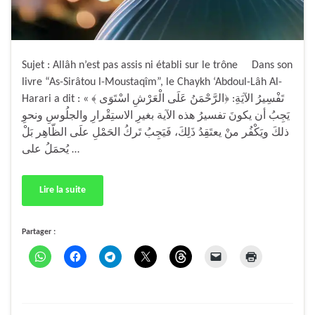
Sujet : Allâh n’est pas assis ni établi sur le trône Dans son
livre “As-Sirâtou l-Moustaqîm”, le Chaykh ‘Abdoul-Lâh Al-
Harari a dit : « تَفْسِيرُ الآيَةِ: ﴿الرَّحْمَنُ عَلَى الْعَرْشِ اسْتَوَى ﴾
يَجِبُ أن يكونَ تفسيرُ هذه الآية بغيرِ الاستِقْرارِ والجلُوسِ ونحوِ
ذلكَ ويَكْفُر منْ يعتَقِدُ ذَلِكَ، فَيَجِبُ تَركُ الحَمْلِ علَى الظّاهِر بَلْ
يُحمَلُ على …
Lire la suite
Partager :