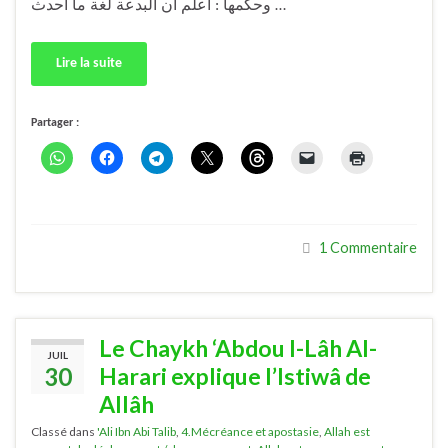
وحكمها : اعلم أن البدعة لغة ما أحدث …
Lire la suite
Partager :
1 Commentaire
Le Chaykh ‘Abdou l-Lâh Al-
JUIL
30
Harari explique l’Istiwâ de
Allâh
Classé dans
'Ali Ibn Abi Talib
,
4.Mécréance et apostasie
,
Allah est