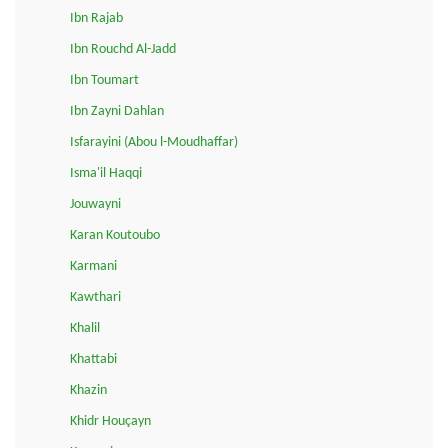
Ibn Rajab
Ibn Rouchd Al-Jadd
Ibn Toumart
Ibn Zayni Dahlan
Isfarayini (Abou l-Moudhaffar)
Isma'il Haqqi
Jouwayni
Karan Koutoubo
Karmani
Kawthari
Khalil
Khattabi
Khazin
Khidr Houçayn