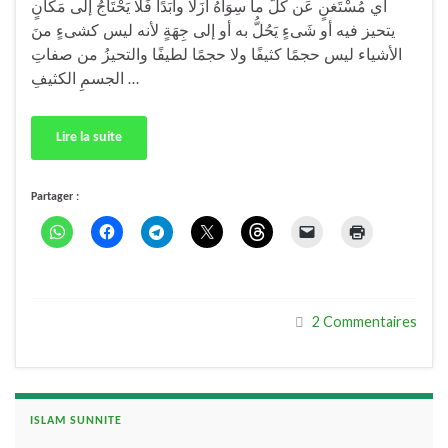
أي مُسْتَغنٍ عَن كُلّ ما سِوَاهُ أَزَلا وأَبَدًا فَلا يَحْتَاجُ إلى مَكَانٍ
يتحيز فيه أو شَىءٍ يَحُلُّ به أو إلى جِهَةٍ لأنه ليس كشىءٍ منَ
الأشياء ليس حجمًا كثيفًا ولا حجمًا لطيفًا والتحيزُ من صفاتِ
الجسمِ الكثيفِ …
Lire la suite
Partager :
2 Commentaires
ISLAM SUNNITE