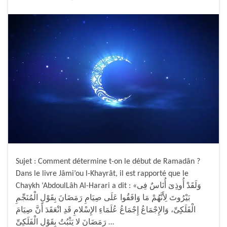
Sujet : Comment détermine t-on le début de Ramadân ?
Dans le livre Jâmi’ou l-Khayrât, il est rapporté que le
Chaykh ‘AbdoulLâh Al-Harari a dit : «وَلَقَدْ أُوذِىَ أُنَاسٌ فِى
بَيْرُوتَ لِأَنَّهُمْ مَا وَافَقُوا عَلَى صِيَامِ رَمَضَانَ بِقَوْلِ الْمُنَجِّمِ
الْفَلَكِىِّ، وَالإِجْمَاعُ إِجْمَاعُ عُلَمَاءِ الإِسْلامِ قَدِ انْعَقَدَ أَنَّ صِيَامَ
رَمَضَانَ لا يَثْبُتُ بِقَوْلِ الْفَلَكِىِّ …