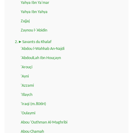
Yahya Ibn Ya'mar
Yahya Ibn Yahya
Zajjaj
Zaynou l-'Abidin
2.►Savants du Khalaf
'Abdou l-Wahhab An-Najdi
'AbdoulLah Ibn Houçayn
'Arouçi
'Ayni
'Azzami
'Illaych
'Iraqi (m.806H)
'Oulaymi
Abou 'Outhman Al-Maghribi
Abou Chamah