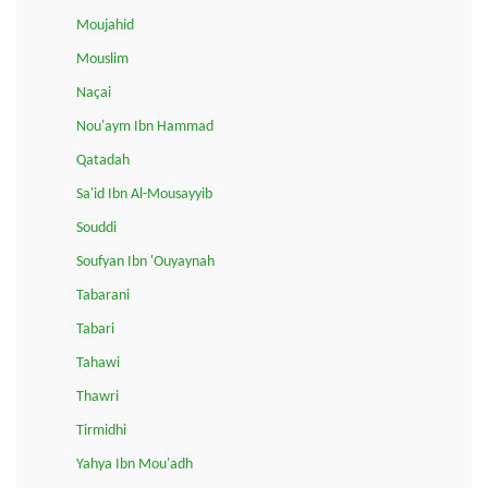
Moujahid
Mouslim
Naçai
Nou'aym Ibn Hammad
Qatadah
Sa'id Ibn Al-Mousayyib
Souddi
Soufyan Ibn 'Ouyaynah
Tabarani
Tabari
Tahawi
Thawri
Tirmidhi
Yahya Ibn Mou'adh