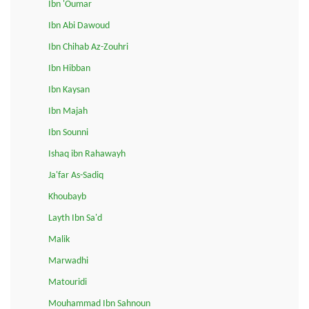
Ibn 'Oumar
Ibn Abi Dawoud
Ibn Chihab Az-Zouhri
Ibn Hibban
Ibn Kaysan
Ibn Majah
Ibn Sounni
Ishaq ibn Rahawayh
Ja'far As-Sadiq
Khoubayb
Layth Ibn Sa'd
Malik
Marwadhi
Matouridi
Mouhammad Ibn Sahnoun