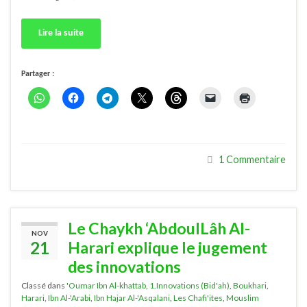
Lire la suite
Partager :
1 Commentaire
Le Chaykh ‘AbdoulLâh Al-
NOV
21
Harari explique le jugement
des innovations
Classé dans
'Oumar Ibn Al-khattab
,
1.Innovations (Bid'ah)
,
Boukhari
,
Harari
,
Ibn Al-'Arabi
,
Ibn Hajar Al-'Asqalani
,
Les Chafi'ites
,
Mouslim