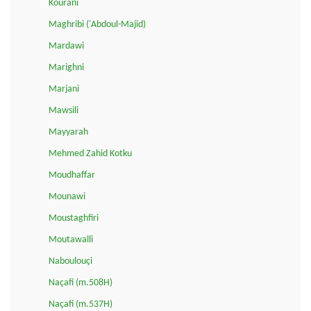
Kourani
Maghribi ('Abdoul-Majid)
Mardawi
Marighni
Marjani
Mawsili
Mayyarah
Mehmed Zahid Kotku
Moudhaffar
Mounawi
Moustaghfiri
Moutawalli
Naboulouçi
Naçafi (m.508H)
Naçafi (m.537H)