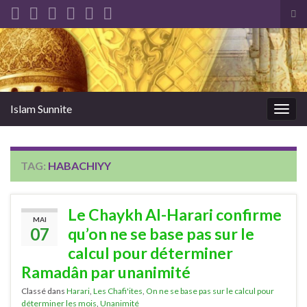
Tog
sea
Search for:
for
Islam Sunnite
Togg
navig
TAG:
HABACHIYY
Le Chaykh Al-Harari confirme
MAI
07
qu’on ne se base pas sur le
calcul pour déterminer
Ramadân par unanimité
Classé dans
Harari
,
Les Chafi'ites
,
On ne se base pas sur le calcul pour
déterminer les mois
,
Unanimité