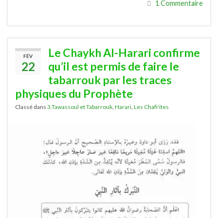
1 Commentaire
Le Chaykh Al-Harari confirme
FÉV
22
qu’il est permis de faire le
tabarrouk par les traces
physiques du Prophète
Classé dans
3.Tawassoul et Tabarrouk
,
Harari
,
Les Chafi'ites