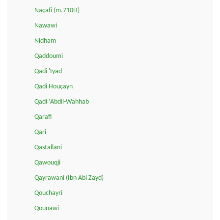
Naçafi (m.710H)
Nawawi
Nidham
Qaddoumi
Qadi 'Iyad
Qadi Houçayn
Qadi ‘Abdil-Wahhab
Qarafi
Qari
Qastallani
Qawouqji
Qayrawani (Ibn Abi Zayd)
Qouchayri
Qounawi