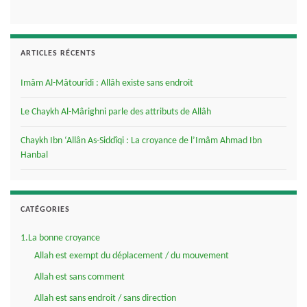
ARTICLES RÉCENTS
Imâm Al-Mâtourîdi : Allâh existe sans endroit
Le Chaykh Al-Mârighni parle des attributs de Allâh
Chaykh Ibn ‘Allân As-Siddîqi : La croyance de l’Imâm Ahmad Ibn
Hanbal
CATÉGORIES
1.La bonne croyance
Allah est exempt du déplacement / du mouvement
Allah est sans comment
Allah est sans endroit / sans direction