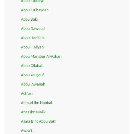
Abou 'Oubayd
Abou 'Oubaydah
Abou Bakr
Abou Dawoud
Abou Hanifah
Abou l-'Aliyah
Abou Mansour Al-Azhari
Abou Qilabah
Abou Youçouf
Abou ‘Awanah
Ach'ari
Ahmad Ibn Hanbal
Anas Ibn Malik
Asma Bint Abou Bakr
Awza'i