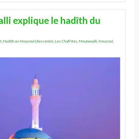
li explique le hadîth du
t
,
Hadith an-Nouzoul (descente)
,
Les Chafi'ites
,
Moutawalli
,
Nouzoul
,