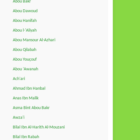
Abou Bakr
Abou Dawoud
Abou Hanifah
Abou l-'Aliyah
Abou Mansour Al-Azhari
Abou Qilabah
Abou Youçouf
Abou ‘Awanah
Ach'ari
Ahmad Ibn Hanbal
Anas Ibn Malik
Asma Bint Abou Bakr
Awza'i
Bilal Ibn Al-Harith Al-Mouzani
Bilal Ibn Rabah