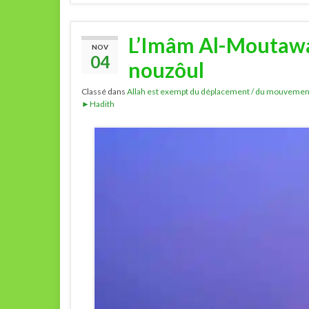
L’Imâm Al-Moutawal
NOV
04
nouzôul
Classé dans
Allah est exempt du déplacement / du mouvemen
►Hadith