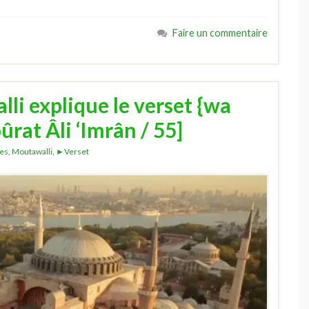
Faire un commentaire
li explique le verset {wa
oûrat Âli ‘Imrân / 55]
tes
,
Moutawalli
,
►Verset