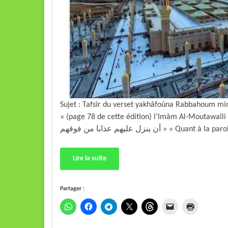
Sujet : Tafsîr du verset yakhâfoûna Rabbahoum mi
» (page 78 de cette édition) l’Imâm Al-Moutawalli a dit : « بهم من فوقهم} معناه يخافون ربهم
أن ينزل عليهم عذابا من فوقهم » « Qu
Lire la suite
Partager :