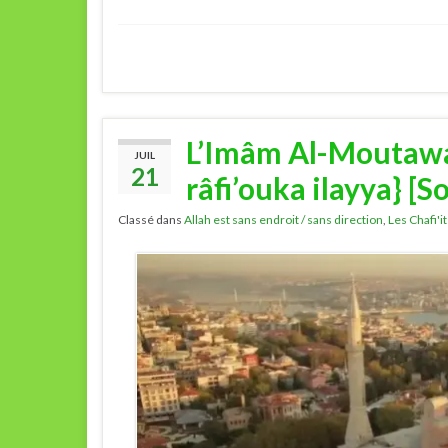
L’Imâm Al-Moutawal
JUIL
21
râfi’ouka ilayya} [S
Classé dans
Allah est sans endroit / sans direction
,
Les Chafi'i