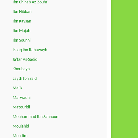
Ibn Chihab Az-Zouhri
Ibn Hibban
Ibn Kaysan
Ibn Majah
Ibn Sounni
Ishaq ibn Rahawayh
Ja'far As-Sadiq
Khoubayb
Layth Ibn Sa'd
Malik
Marwadhi
Matouridi
Mouhammad Ibn Sahnoun
Moujahid
Mouslim