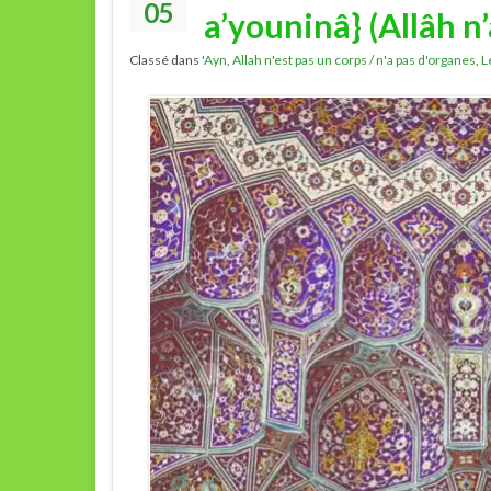
05
a’youninâ} (Allâh n’
Classé dans
'Ayn
,
Allah n'est pas un corps / n'a pas d'organes
,
L