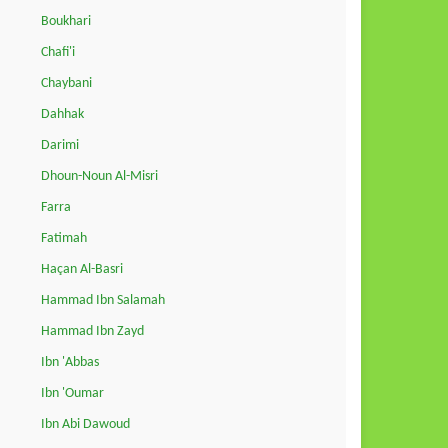
Boukhari
Chafi'i
Chaybani
Dahhak
Darimi
Dhoun-Noun Al-Misri
Farra
Fatimah
Haçan Al-Basri
Hammad Ibn Salamah
Hammad Ibn Zayd
Ibn 'Abbas
Ibn 'Oumar
Ibn Abi Dawoud