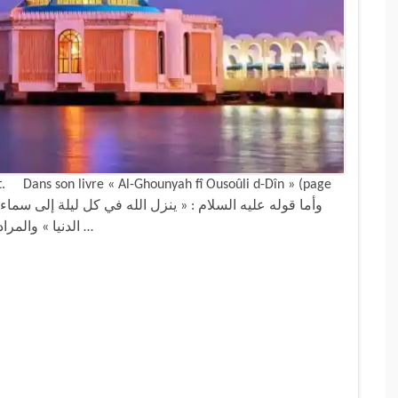
nt. Dans son livre « Al-Ghounyah fî Ousoûli d-Dîn » (page
الدنيا » والمراد به انه يبعث ملكا إلى سماء الدنيا حتى ينادي على ما …