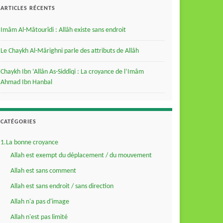
ARTICLES RÉCENTS
Imâm Al-Mâtourîdi : Allâh existe sans endroit
Le Chaykh Al-Mârighni parle des attributs de Allâh
Chaykh Ibn ‘Allân As-Siddîqi : La croyance de l’Imâm
Ahmad Ibn Hanbal
CATÉGORIES
1.La bonne croyance
Allah est exempt du déplacement / du mouvement
Allah est sans comment
Allah est sans endroit / sans direction
Allah n'a pas d'image
Allah n'est pas limité