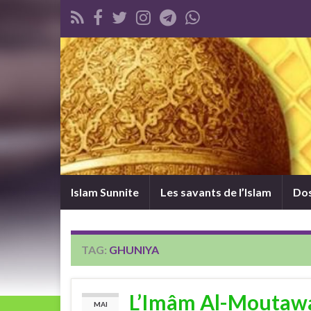
Islam Sunnite
Les savants de l’Islam
Dos
TAG:
GHUNIYA
L’Imâm Al-Moutawall
MAI