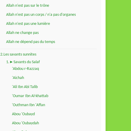
Allah n'est pas sur le trône
Allah n'est pas un corps / n'a pas d'organes
Allah n'est pas une lumière
Allah ne change pas
Allah ne dépend pas du temps
2.Les savants sunnites
1.►Savants du Salaf
'Abdou r-Razzaq
'Aichah
'Ali Ibn Abi Talib
'Oumar Ibn Al-khattab
'Outhman Ibn 'Affan
Abou 'Oubayd
Abou 'Oubaydah