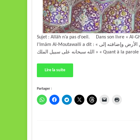
Sujet : Allâh n’a pas d’oeil. Dans son livre « Al-G
l’Imâm Al-Moutawalli a dit : « قوله تعالى : {تجري بأعيننا} فالمراد به الأعين التي انفجرت من الأرض وإضافته إلى
الله سبحانه على سبيل الملك » « Quant à l
Lire la suite
Partager :