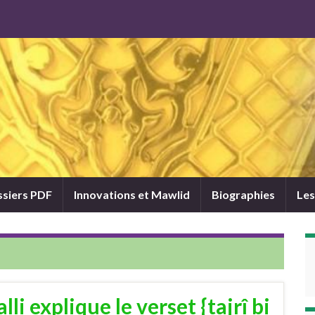
siers PDF
Innovations et Mawlid
Biographies
Les
i explique le verset {tajrî bi