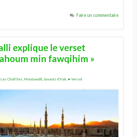
Faire un commentaire
li explique le verset
bahoum min fawqihim »
,
Les Chafi'ites
,
Moutawalli
,
Savants d'Irak
,
►Verset