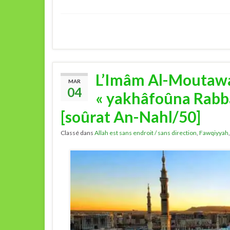
L’Imâm Al-Moutawal
MAR
04
« yakhâfoûna Rab
[soûrat An-Nahl/50]
Classé dans
Allah est sans endroit / sans direction
,
Fawqiyyah