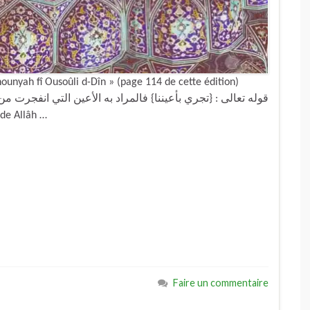
hounyah fî Ousoûli d-Dîn » (page 114 de cette édition)
a parole de Allâh …
Faire un commentaire