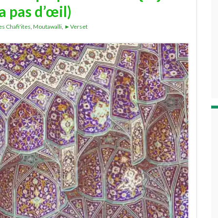
a pas d’œil)
es Chafi'ites
,
Moutawalli
,
►Verset