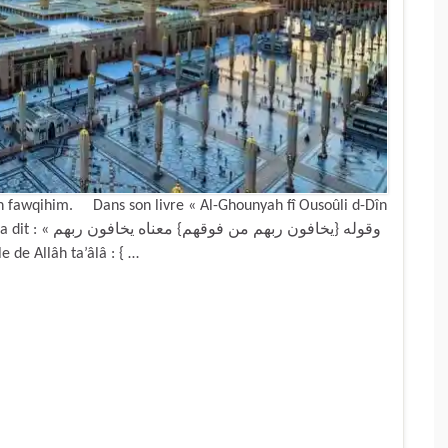
n fawqihim. Dans son livre « Al-Ghounyah fî Ousoûli d-Dîn
وقوله {يخافون ر
ant à la parole de Allâh ta’âlâ : { …