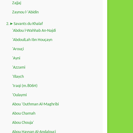
Zajjaj
Zaynou l-'Abidin
2.►Savants du Khalaf
'Abdou l-Wahhab An-Najdi
'AbdoulLah Ibn Houçayn
'Arouçi
'Ayni
'Azzami
'Illaych
'Iraqi (m.806H)
'Oulaymi
Abou 'Outhman Al-Maghribi
Abou Chamah
Abou Chouja'
Abou Hayyan Al-Andalouçi