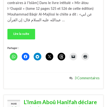
contraires à l’Islâm] Dans le livre intitulé « Mir-âtou
l-‘Ouqoûl » (tome 12 pages 525 et 526 de cette édition)
Mouhammad Bâqir Al-Majlissi le chiite a dit : «عن ابي
عبدالله عليه السلام قال: إن القرآن …
Lire la suite
Partager :
3 Commentaires
L’Imâm Aboû Hanîfah déclare
MAR