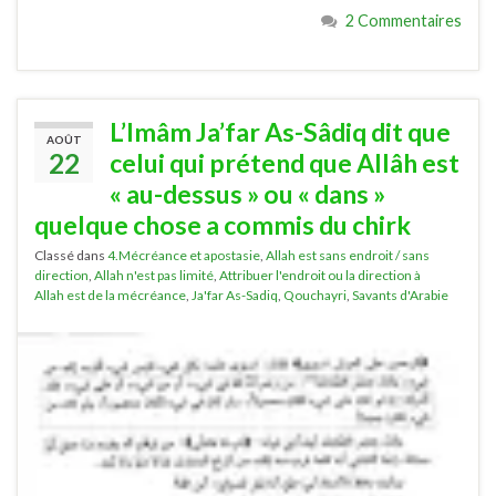
2 Commentaires
L’Imâm Ja’far As-Sâdiq dit que
AOÛT
22
celui qui prétend que Allâh est
« au-dessus » ou « dans »
quelque chose a commis du chirk
Classé dans
4.Mécréance et apostasie
,
Allah est sans endroit / sans
direction
,
Allah n'est pas limité
,
Attribuer l'endroit ou la direction à
Allah est de la mécréance
,
Ja'far As-Sadiq
,
Qouchayri
,
Savants d'Arabie