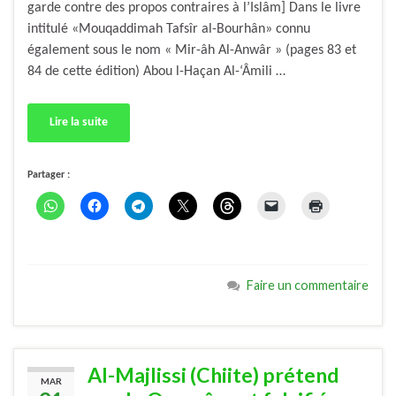
garde contre des propos contraires à l’Islâm] Dans le livre
intitulé «Mouqaddimah Tafsîr al-Bourhân» connu
également sous le nom « Mir-âh Al-Anwâr » (pages 83 et
84 de cette édition) Abou l-Haçan Al-‘Âmili …
Lire la suite
Partager :
Faire un commentaire
Al-Majlissi (Chiite) prétend
MAR