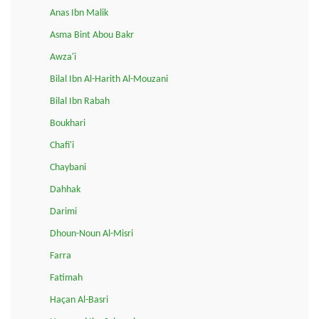
Anas Ibn Malik
Asma Bint Abou Bakr
Awza'i
Bilal Ibn Al-Harith Al-Mouzani
Bilal Ibn Rabah
Boukhari
Chafi'i
Chaybani
Dahhak
Darimi
Dhoun-Noun Al-Misri
Farra
Fatimah
Haçan Al-Basri