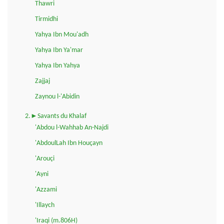
Thawri
Tirmidhi
Yahya Ibn Mou'adh
Yahya Ibn Ya'mar
Yahya Ibn Yahya
Zajjaj
Zaynou l-'Abidin
2.►Savants du Khalaf
'Abdou l-Wahhab An-Najdi
'AbdoulLah Ibn Houçayn
'Arouçi
'Ayni
'Azzami
'Illaych
'Iraqi (m.806H)