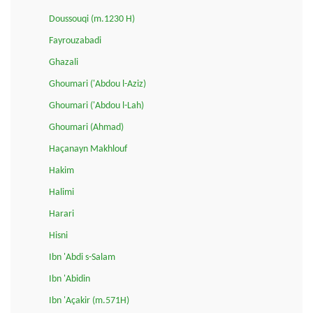
Doussouqi (m.1230 H)
Fayrouzabadi
Ghazali
Ghoumari ('Abdou l-Aziz)
Ghoumari ('Abdou l-Lah)
Ghoumari (Ahmad)
Haçanayn Makhlouf
Hakim
Halimi
Harari
Hisni
Ibn 'Abdi s-Salam
Ibn 'Abidin
Ibn 'Açakir (m.571H)