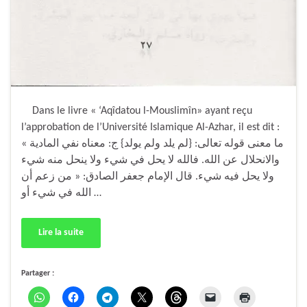
Dans le livre « ‘Aqîdatou l-Mouslimîn» ayant reçu
l’approbation de l’Université Islamique Al-Azhar, il est dit :
« ما معنى قوله تعالى: {لم يلد ولم يولد} ج: معناه نفي المادية
والانحلال عن الله. فالله لا يحل في شيء ولا ينحل منه شيء
ولا يحل فيه شيء. قال الإمام جعفر الصادق: « من زعم أن
الله في شيء أو …
Lire la suite
Partager :