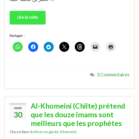
Lire la suite
Partager :
3 Commentaires
Al-Khomeini (Chiite) prétend
MAR
30
que les douze imams sont
meilleurs que les prophètes
Classé dans
8.Mises en garde
,
Khomeini