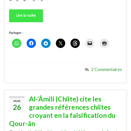
Lire la suite
Partager :
2 Commentaires
Al-‘Âmili (Chiite) cite les
MAR
26
grandes références chiites
croyant en la falsification du
Qour-ân