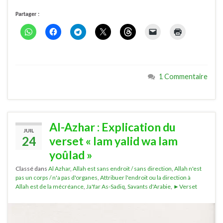
Partager :
1 Commentaire
Al-Azhar : Explication du
JUIL
24
verset « lam yalid wa lam
yoûlad »
Classé dans
Al Azhar
,
Allah est sans endroit / sans direction
,
Allah n'est
pas un corps / n'a pas d'organes
,
Attribuer l'endroit ou la direction à
Allah est de la mécréance
,
Ja'far As-Sadiq
,
Savants d'Arabie
,
►Verset