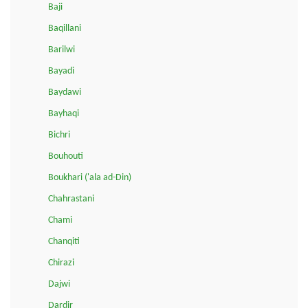
Baji
Baqillani
Barilwi
Bayadi
Baydawi
Bayhaqi
Bichri
Bouhouti
Boukhari ('ala ad-Din)
Chahrastani
Chami
Chanqiti
Chirazi
Dajwi
Dardir