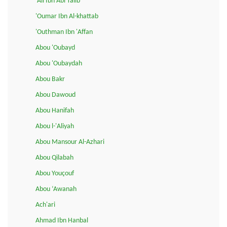
'Ali Ibn Abi Talib
'Oumar Ibn Al-khattab
'Outhman Ibn 'Affan
Abou 'Oubayd
Abou 'Oubaydah
Abou Bakr
Abou Dawoud
Abou Hanifah
Abou l-'Aliyah
Abou Mansour Al-Azhari
Abou Qilabah
Abou Youçouf
Abou ‘Awanah
Ach'ari
Ahmad Ibn Hanbal