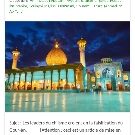
Classé dans
'Amili (Abou l-Hassan)
,
'Ayyachi
,
8.Mises en garde
,
Fourat
ibn Ibrahim
,
Koulayni
,
Majlissi
,
Nou'mani
,
Qoummi
,
Tabarçi (Ahmad Ibn
Abi Talib)
Sujet : Les leaders du chiisme croient en la falsification du
Qour-ân. [Attention : ceci est un article de mise en