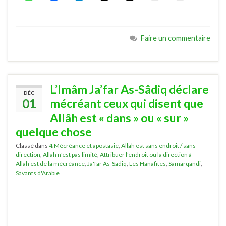
Faire un commentaire
L’Imâm Ja’far As-Sâdiq déclare
DÉC
01
mécréant ceux qui disent que
Allâh est « dans » ou « sur »
quelque chose
Classé dans
4.Mécréance et apostasie
,
Allah est sans endroit / sans
direction
,
Allah n'est pas limité
,
Attribuer l'endroit ou la direction à
Allah est de la mécréance
,
Ja'far As-Sadiq
,
Les Hanafites
,
Samarqandi
,
Savants d'Arabie