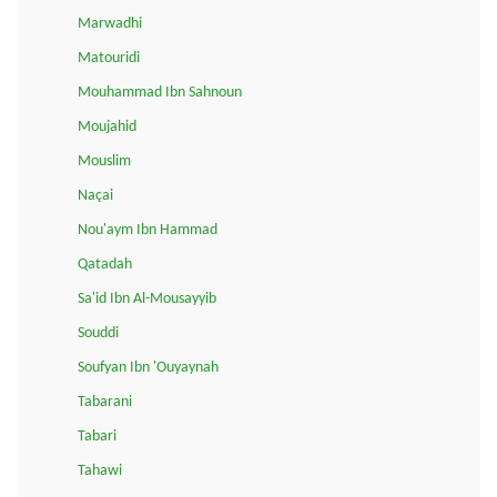
Marwadhi
Matouridi
Mouhammad Ibn Sahnoun
Moujahid
Mouslim
Naçai
Nou'aym Ibn Hammad
Qatadah
Sa'id Ibn Al-Mousayyib
Souddi
Soufyan Ibn 'Ouyaynah
Tabarani
Tabari
Tahawi