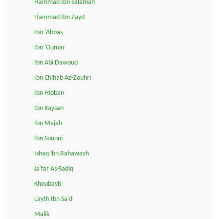
Hammad Ibn Salamah
Hammad Ibn Zayd
Ibn 'Abbas
Ibn 'Oumar
Ibn Abi Dawoud
Ibn Chihab Az-Zouhri
Ibn Hibban
Ibn Kaysan
Ibn Majah
Ibn Sounni
Ishaq ibn Rahawayh
Ja'far As-Sadiq
Khoubayb
Layth Ibn Sa'd
Malik