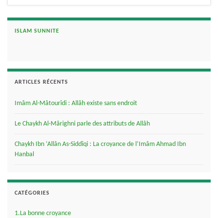
ISLAM SUNNITE
ARTICLES RÉCENTS
Imâm Al-Mâtourîdi : Allâh existe sans endroit
Le Chaykh Al-Mârighni parle des attributs de Allâh
Chaykh Ibn ‘Allân As-Siddîqi : La croyance de l’Imâm Ahmad Ibn
Hanbal
CATÉGORIES
1.La bonne croyance