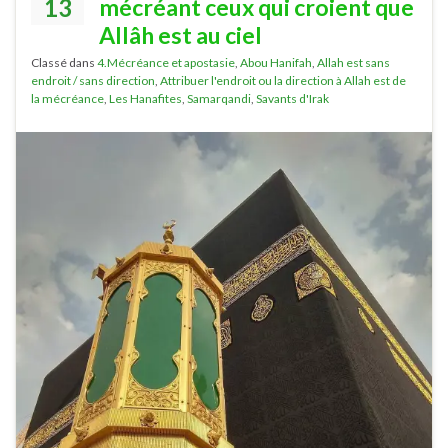
13
mécréant ceux qui croient que
Allâh est au ciel
Classé dans
4.Mécréance et apostasie
,
Abou Hanifah
,
Allah est sans
endroit / sans direction
,
Attribuer l'endroit ou la direction à Allah est de
la mécréance
,
Les Hanafites
,
Samarqandi
,
Savants d'Irak