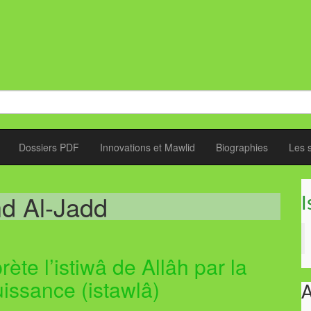
Dossiers PDF
Innovations et Mawlid
Biographies
Les 
d Al-Jadd
I
ète l’istiwâ de Allâh par la
uissance (istawlâ)
A