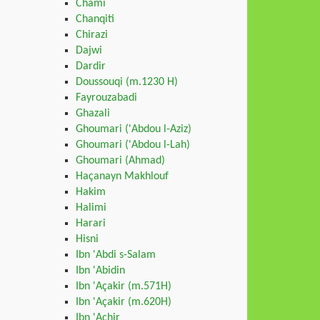
Chami
Chanqiti
Chirazi
Dajwi
Dardir
Doussouqi (m.1230 H)
Fayrouzabadi
Ghazali
Ghoumari ('Abdou l-Aziz)
Ghoumari ('Abdou l-Lah)
Ghoumari (Ahmad)
Haçanayn Makhlouf
Hakim
Halimi
Harari
Hisni
Ibn 'Abdi s-Salam
Ibn 'Abidin
Ibn 'Açakir (m.571H)
Ibn 'Açakir (m.620H)
Ibn 'Achir