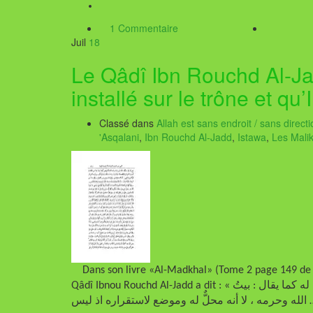
1 Commentaire
Juil
18
Le Qâdî Ibn Rouchd Al-Jad
installé sur le trône et qu’
Classé dans
Allah est sans endroit / sans directi
'Asqalani
,
Ibn Rouchd Al-Jadd
,
Istawa
,
Les Malik
Dans son livre «Al-Madkhal» (Tome 2 page 149 de cet
Qâdî Ibnou Rouchd Al-Jadd a dit : « وإضافته – أي العرش – إلى الله تعالى إنَّما هو بمعنى التشريف له كما يقال : بيتُ
محلٌّ له وموضع لاستقراره اذ ليس