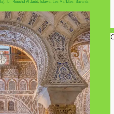
ajj
,
Ibn Rouchd Al-Jadd
,
Istawa
,
Les Malikites
,
Savants
C