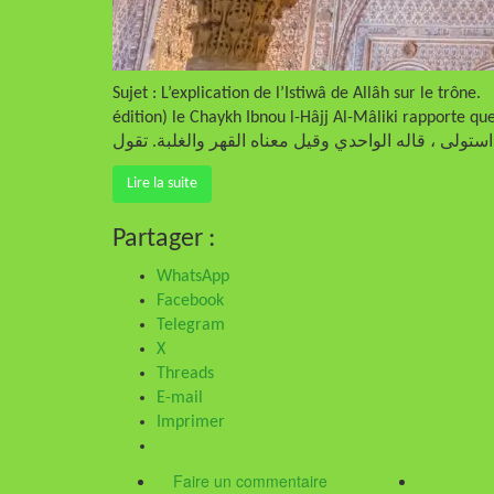
Sujet : L’explication de l’Istiwâ de Allâh sur le tr
édition) le Chaykh Ibnou l-Hâjj Al-Mâliki rapporte que le Qâdî I
Lire la suite
Partager :
WhatsApp
Facebook
Telegram
X
Threads
E-mail
Imprimer
Faire un commentaire