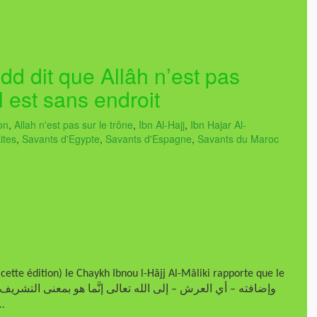
d dit que Allâh n’est pas
Il est sans endroit
on
,
Allah n'est pas sur le trône
,
Ibn Al-Hajj
,
Ibn Hajar Al-
ites
,
Savants d'Egypte
,
Savants d'Espagne
,
Savants du Maroc
te édition) le Chaykh Ibnou l-Hâjj Al-Mâliki rapporte que le
الله وحرمه ، لا أنه  …