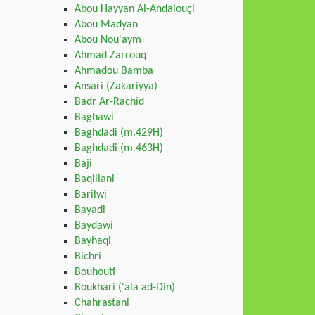
Abou Hayyan Al-Andalouçi
Abou Madyan
Abou Nou'aym
Ahmad Zarrouq
Ahmadou Bamba
Ansari (Zakariyya)
Badr Ar-Rachid
Baghawi
Baghdadi (m.429H)
Baghdadi (m.463H)
Baji
Baqillani
Barilwi
Bayadi
Baydawi
Bayhaqi
Bichri
Bouhouti
Boukhari ('ala ad-Din)
Chahrastani