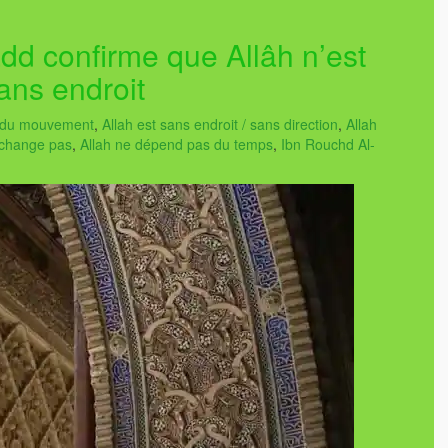
dd confirme que Allâh n’est
sans endroit
/ du mouvement
,
Allah est sans endroit / sans direction
,
Allah
 change pas
,
Allah ne dépend pas du temps
,
Ibn Rouchd Al-