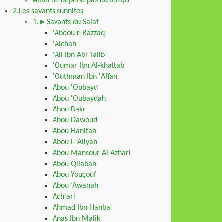
Allah ne dépend pas du temps
2.Les savants sunnites
1.►Savants du Salaf
'Abdou r-Razzaq
'Aichah
'Ali Ibn Abi Talib
'Oumar Ibn Al-khattab
'Outhman Ibn 'Affan
Abou 'Oubayd
Abou 'Oubaydah
Abou Bakr
Abou Dawoud
Abou Hanifah
Abou l-'Aliyah
Abou Mansour Al-Azhari
Abou Qilabah
Abou Youçouf
Abou ‘Awanah
Ach'ari
Ahmad Ibn Hanbal
Anas Ibn Malik