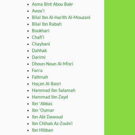
Asma Bint Abou Bakr
Awza'i
Bilal Ibn Al-Harith Al-Mouzani
Bilal Ibn Rabah
Boukhari
Chafi'i
Chaybani
Dahhak
Darimi
Dhoun-Noun Al-Misri
Farra
Fatimah
Haçan Al-Basri
Hammad Ibn Salamah
Hammad Ibn Zayd
Ibn 'Abbas
Ibn 'Oumar
Ibn Abi Dawoud
Ibn Chihab Az-Zouhri
Ibn Hibban