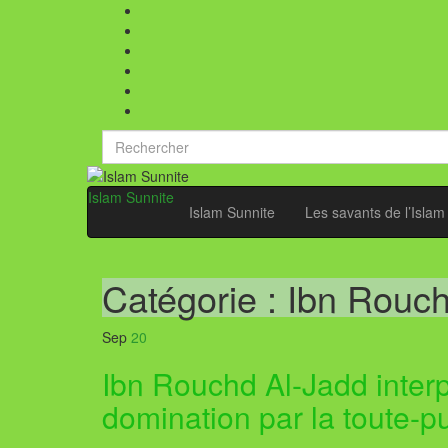
Search
for:
Islam Sunnite
Islam Sunnite
Les savants de l’Islam
Catégorie :
Ibn Rouch
Sep
20
Ibn Rouchd Al-Jadd interpr
domination par la toute-p