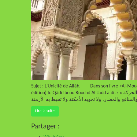
Sujet : L’Unicité de Allâh. Dans son livre «Al-M
édition) le Qâdî Ibnou Rouchd Al-Jadd a dit : « ولا يجوز عليه تعالى ما يجوز على الجواهر والأجسام من الحركة
Lire la suite
Partager :