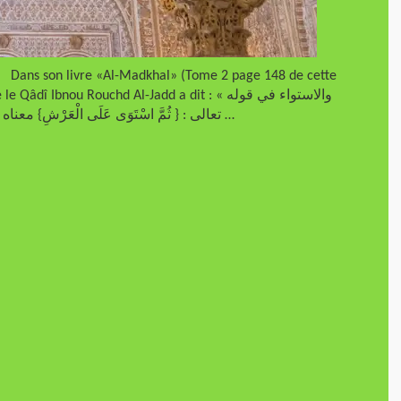
ône. Dans son livre «Al-Madkhal» (Tome 2 page 148 de cette
bnou Rouchd Al-Jadd a dit : « والاستواء في قوله
تعالى : { ثُمَّ اسْتَوَى عَلَى الْعَرْشِ} معناه استولى ، قاله الواحدي وقيل معناه القهر والغلبة. تقول …