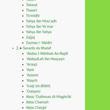
Tahawi
Thawri
Tirmidhi
Yahya Ibn Mou'adh
Yahya Ibn Ya'mar
Yahya Ibn Yahya
Zajjaj
Zaynou l-'Abidin
2.►Savants du Khalaf
'Abdou l-Wahhab An-Najdi
'AbdoulLah Ibn Houçayn
'Arouçi
'Ayni
'Azzami
'Illaych
'Iraqi (m.806H)
'Oulaymi
Abou 'Outhman Al-Maghribi
Abou Chamah
Abou Chouja'