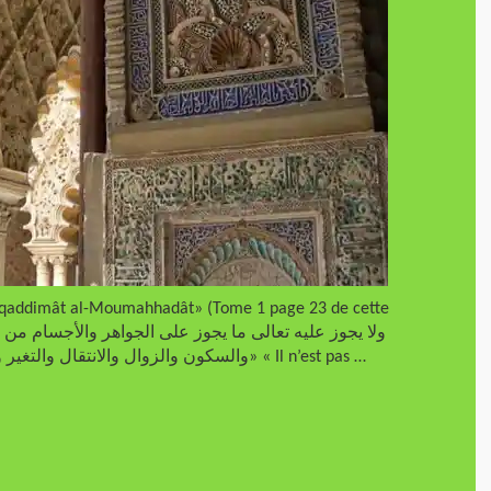
ouqaddimât al-Moumahhadât» (Tome 1 page 23 de cette
والسكون والزوال والانتقال والتغير والمنافع والمضار، ولا تحويه الأمكنة ولا تحيط به الأزمنة» « Il n’est pas …