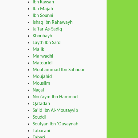
Ibn Kaysan
Ibn Majah
Ibn Sounni
Ishaq ibn Rahawayh
Ja'far As-Sadiq
Khoubayb
Layth Ibn Sa'd
Malik
Marwadhi
Matouridi
Mouhammad Ibn Sahnoun
Moujahid
Mouslim
Naçai
Nou'aym Ibn Hammad
Qatadah
Sa'id Ibn Al-Mousayyib
Souddi
Soufyan Ibn 'Ouyaynah
Tabarani
Tabari