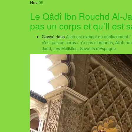
Nov
05
Le Qâdî Ibn Rouchd Al-Ja
pas un corps et qu’Il est 
Classé dans
Allah est exempt du déplacement 
n'est pas un corps / n'a pas d'organes
,
Allah ne
Jadd
,
Les Malikites
,
Savants d'Espagne