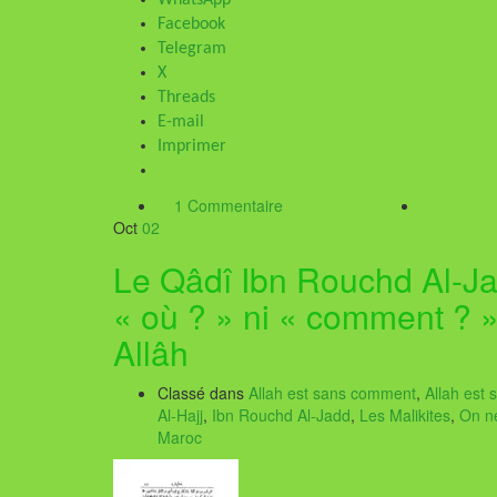
WhatsApp
Facebook
Telegram
X
Threads
E-mail
Imprimer
1 Commentaire
Oct
02
Le Qâdî Ibn Rouchd Al-Ja
« où ? » ni « comment ? »
Allâh
Classé dans
Allah est sans comment
,
Allah est 
Al-Hajj
,
Ibn Rouchd Al-Jadd
,
Les Malikites
,
On ne
Maroc