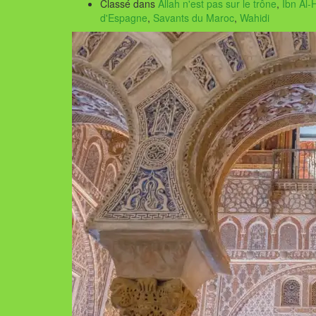
Classé dans
Allah n'est pas sur le trône
,
Ibn Al-H
d'Espagne
,
Savants du Maroc
,
Wahidi