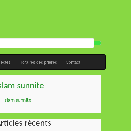
sectes
Horaires des prières
Contact
slam sunnite
Islam sunnite
rticles récents