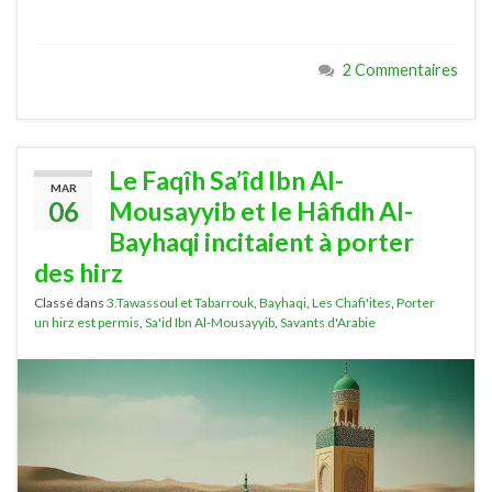
2 Commentaires
Le Faqîh Sa’îd Ibn Al-
MAR
06
Mousayyib et le Hâfidh Al-
Bayhaqi incitaient à porter
des hirz
Classé dans
3.Tawassoul et Tabarrouk
,
Bayhaqi
,
Les Chafi'ites
,
Porter
un hirz est permis
,
Sa'id Ibn Al-Mousayyib
,
Savants d'Arabie