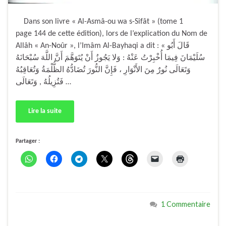
Dans son livre « Al-Asmâ-ou wa s-Sifât » (tome 1
page 144 de cette édition), lors de l’explication du Nom de
Allâh « An-Noûr », l’Imâm Al-Bayhaqi a dit : « قَالَ أَبُو
سُلَيْمَانَ فِيمَا أُخْبِرْتُ عَنْهُ : وَلا يَجُوزُ أَنْ يُتَوَهَّمَ أَنَّ اللَّهَ سُبْحَانَهُ
وَتَعَالَى نُورٌ مِنَ الأَنْوَارِ ، فَإِنَّ النُّورَ تُضَادُّهُ الظُّلْمَةُ وَتُعَاقِبُهُ
فَتُزِيلُهُ , وَتَعَالَى …
Lire la suite
Partager :
1 Commentaire