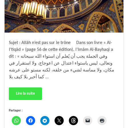
Sujet : Allâh n’est pas sur le trône Dans son livre « Al-
I’tiqâd » (page 56 de cette édition), l’Imâm Al-Bayhaqi a
dit : « وفي الجملة يجب أن يُعلم أن استواء الله سبحانه
وتعالى، ليس باستواء اعتدال عن اعوجاج، ولا استقرار في
مكان، ولا مماسة لشيء من خلقه، لكنه مستو على عرشه
كما أخبر بلا كيف بلا …
Lire la suite
Partager :