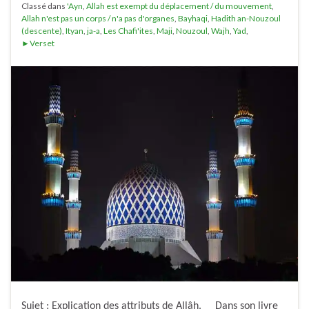
Classé dans
'Ayn
,
Allah est exempt du déplacement / du mouvement
,
Allah n'est pas un corps / n'a pas d'organes
,
Bayhaqi
,
Hadith an-Nouzoul
(descente)
,
Ityan
,
ja-a
,
Les Chafi'ites
,
Maji
,
Nouzoul
,
Wajh
,
Yad
,
►Verset
Sujet : Explication des attributs de Allâh. Dans son livre