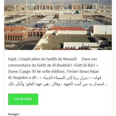
Sujet : L’explication du hadîth du Nouzoûl Dans son
commentaire du Sahîh de Al-Boukhâri «Fath Al-Bârî »
(tome 3 page 30 de cette édition), l’Imâm Ibnou Hajar
Al-‘Asqalâni a dit : « قوله : « ينزل ربنا إلى السماء الدنيا»
استدل به من أثبت الجهة ، وقال : هي جهة العلو؛ وأنكر ذلك …
Lire la suite
Partager :