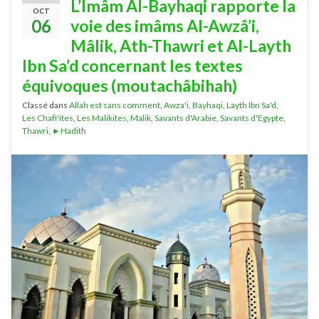
L’Imâm Al-Bayhaqi rapporte la
OCT
06
voie des imâms Al-Awzâ’i,
Mâlik, Ath-Thawri et Al-Layth
Ibn Sa’d concernant les textes
équivoques (moutachâbihah)
Classé dans
Allah est sans comment
,
Awza'i
,
Bayhaqi
,
Layth Ibn Sa'd
,
Les Chafi'ites
,
Les Malikites
,
Malik
,
Savants d'Arabie
,
Savants d'Egypte
,
Thawri
,
►Hadith