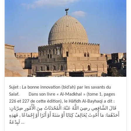
Sujet : La bonne innovation (bid’ah) par les savants du
Salaf. Dans son livre « Al-Madkhal » (tome 1, pages
226 et 227 de cette édition), le Hâfidh Al-Bayhaqi a dit :
قَالَ الشَّافِعِي رضِيَ اللَّهُ عَنْهُ: الْمُحْدَثَاتُ مِنَ الْأُمُورِ ضِرْبَانِ:
أَحَدُهُمَا: مَا أُحْدِثَ يُخَالِفُ كِتَابًا أَوْ سَنَةً أَوْ أَثَرًا أَوْ إِجْمَاعًا , فَهَذِهِ
لَبِدْعَةُ …