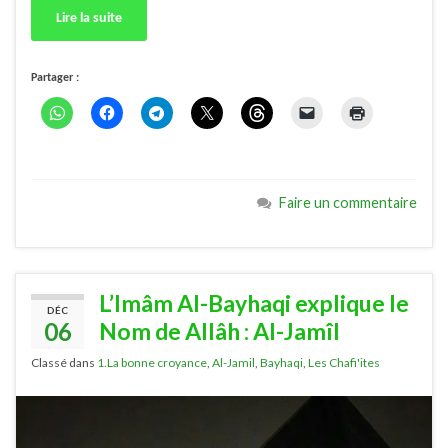
Lire la suite
Partager :
Faire un commentaire
L’Imâm Al-Bayhaqi explique le
DÉC
06
Nom de Allâh : Al-Jamîl
Classé dans
1.La bonne croyance
,
Al-Jamil
,
Bayhaqi
,
Les Chafi'ites