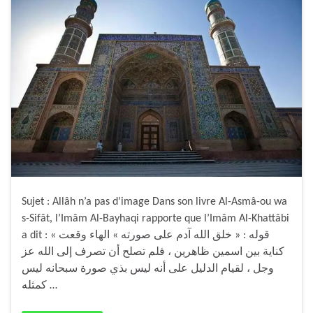
Sujet : Allâh n’a pas d’image Dans son livre Al-Asmâ-ou wa
s-Sifât, l’Imâm Al-Bayhaqi rapporte que l’Imâm Al-Khattâbi
a dit : « قوله : « خلق الله آدم على صورته » الهاء وقعت
كناية بين اسمين ظاهرين ، فلم تصلح أن تصرف إلى الله عز
وجل ، لقيام الدليل على أنه ليس بذي صورة سبحانه ليس
كمثله …