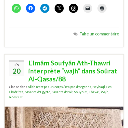
Faire un commentaire
L’Imâm Soufyân Ath-Thawri
FÉV
20
interprète “wajh” dans Soûrat
Al-Qasas/88
Classé dans
Allah n'est pas un corps / n'a pas d'organes
,
Bayhaqi
,
Les
Chafi'ites
,
Savants d'Egypte
,
Savants d'Irak
,
Souyouti
,
Thawri
,
Wajh
,
►Verset