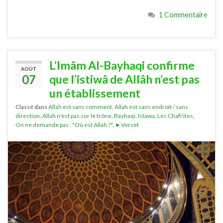
1 Commentaire
L’Imâm Al-Bayhaqi confirme
AOÛT
07
que l’istiwâ de Allâh n’est pas
un établissement
Classé dans
Allah est sans comment
,
Allah est sans endroit / sans
direction
,
Allah n'est pas sur le trône
,
Bayhaqi
,
Istawa
,
Les Chafi'ites
,
On ne demande pas : "Où est Allah ?"
,
►Verset