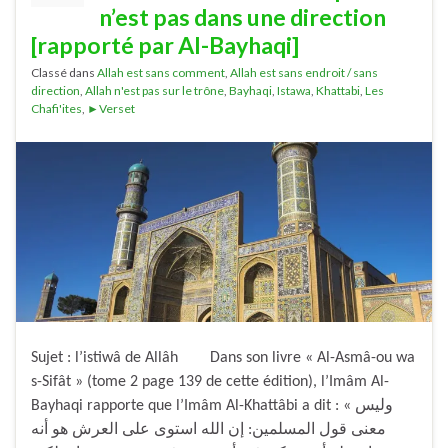
n’est pas dans une direction
[rapporté par Al-Bayhaqi]
Classé dans
Allah est sans comment
,
Allah est sans endroit / sans
direction
,
Allah n'est pas sur le trône
,
Bayhaqi
,
Istawa
,
Khattabi
,
Les
Chafi'ites
,
►Verset
Sujet : l’istiwâ de Allâh Dans son livre « Al-Asmâ-ou wa
s-Sifât » (tome 2 page 139 de cette édition), l’Imâm Al-
Bayhaqi rapporte que l’Imâm Al-Khattâbi a dit : « وليس
معنى قول المسلمين: إن الله استوى على العرش هو أنه