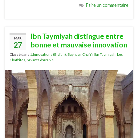
Faire un commentaire
Ibn Taymiyah distingue entre
MAR
27
bonne et mauvaise innovation
Classé dans
1.Innovations (Bid'ah)
,
Bayhaqi
,
Chafi'i
,
Ibn Taymiyah
,
Les
Chafi'ites
,
Savants d'Arabie