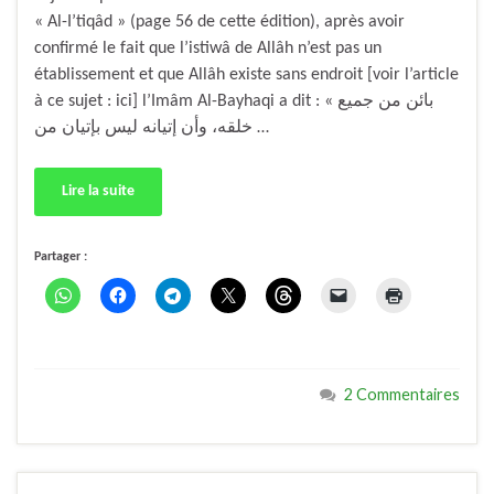
« Al-I’tiqâd » (page 56 de cette édition), après avoir
confirmé le fait que l’istiwâ de Allâh n’est pas un
établissement et que Allâh existe sans endroit [voir l’article
à ce sujet : ici] l’Imâm Al-Bayhaqi a dit : « بائن من جميع
خلقه، وأن إتيانه ليس بإتيان من …
Lire la suite
Partager :
2 Commentaires