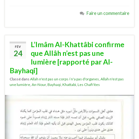
Faire un commentaire
L’Imâm Al-Khattâbi confirme
FÉV
24
que Allâh n’est pas une
lumière [rapporté par Al-
Bayhaqi]
Classé dans
Allah n'est pas un corps / n'a pas d'organes
,
Allah n'est pas
une lumière
,
An-Nour
,
Bayhaqi
,
Khattabi
,
Les Chafi'ites