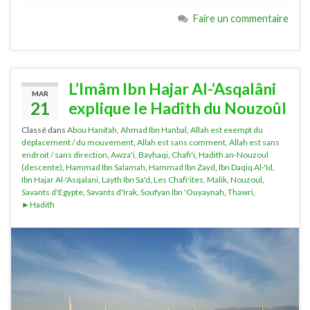
Faire un commentaire
L’Imâm Ibn Hajar Al-‘Asqalâni
MAR
21
explique le Hadîth du Nouzoûl
Classé dans
Abou Hanifah
,
Ahmad Ibn Hanbal
,
Allah est exempt du
déplacement / du mouvement
,
Allah est sans comment
,
Allah est sans
endroit / sans direction
,
Awza'i
,
Bayhaqi
,
Chafi'i
,
Hadith an-Nouzoul
(descente)
,
Hammad Ibn Salamah
,
Hammad Ibn Zayd
,
Ibn Daqiq Al-'Id
,
Ibn Hajar Al-'Asqalani
,
Layth Ibn Sa'd
,
Les Chafi'ites
,
Malik
,
Nouzoul
,
Savants d'Egypte
,
Savants d'Irak
,
Soufyan Ibn 'Ouyaynah
,
Thawri
,
►Hadith