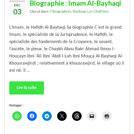
Biographie : Imam Al-Bayhaqi
DÉC
03
Classé dans
7.Biographies
,
Bayhaqi
,
Les Chafi'ites
L’Imam, le Hafidh Al-Bayhaqi Sa biographie C’est le grand
Imam, le spécialiste de la Jurisprudence, le Hafidh, le
spécialiste des fondements de la Croyance, le savant,
l’ascète, le pieux, le Chaykh Abou Bakr Ahmad Ibnou l-
Houçayn Ibni ‘Ali Ibni ‘Abdi l-Lah Ibni Mouça Al-Bayhaqi Al-
Khousrawjirdi ; relativement à khousrawjird, le village où il
est né. Il …
Lire la suite
Partager :