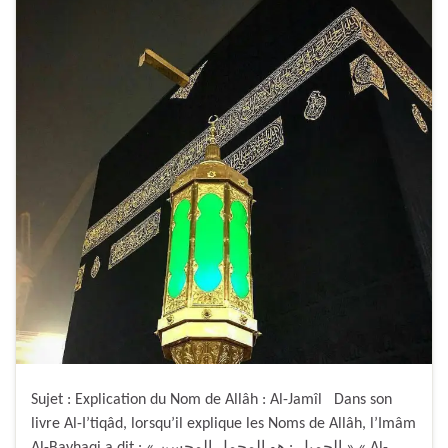
Sujet : Explication du Nom de Allâh : Al-Jamîl Dans son
livre Al-I’tiqâd, lorsqu’il explique les Noms de Allâh, l’Imâm