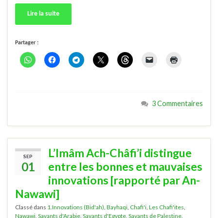
Lire la suite
Partager :
3 Commentaires
L’Imâm Ach-Châfi’i distingue
SEP
01
entre les bonnes et mauvaises
innovations [rapporté par An-
Nawawi]
Classé dans
1.Innovations (Bid'ah)
,
Bayhaqi
,
Chafi'i
,
Les Chafi'ites
,
Nawawi
,
Savants d'Arabie
,
Savants d'Egypte
,
Savants de Palestine
,