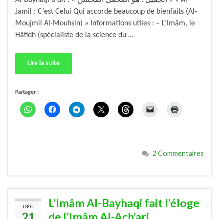
Al-Bayhaqi a dit : « الجميل : هو المجمل المحسن » « Al-
Jamîl : C’est Celui Qui accorde beaucoup de bienfaits (Al-
Moujmil Al-Mouhsin) » Informations utiles : – L’Imâm, le
Hâfidh (spécialiste de la science du …
Lire la suite
Partager :
2 Commentaires
L’Imâm Al-Bayhaqi fait l’éloge
DÉC
21
de l’Imâm Al-Ach’ari