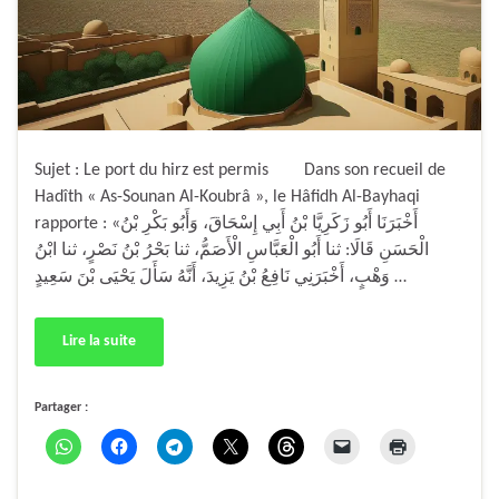
Sujet : Le port du hirz est permis Dans son recueil de
Hadîth « As-Sounan Al-Koubrâ », le Hâfidh Al-Bayhaqi
rapporte : «أَخْبَرَنَا أَبُو زَكَرِيَّا بْنُ أَبِي إِسْحَاقَ، وَأَبُو بَكْرِ بْنُ
الْحَسَنِ قَالَا: ثنا أَبُو الْعَبَّاسِ الْأَصَمُّ، ثنا بَحْرُ بْنُ نَصْرٍ، ثنا ابْنُ
وَهْبٍ، أَخْبَرَنِي نَافِعُ بْنُ يَزِيدَ، أَنَّهُ سَأَلَ يَحْيَى بْنَ سَعِيدٍ …
Lire la suite
Partager :