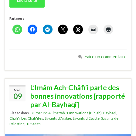
Lire la suite
Partager :
Faire un commentaire
L’Imâm Ach-Châfi’i parle des
OCT
09
bonnes innovations [rapporté
par Al-Bayhaqi]
Classé dans
'Oumar Ibn Al-khattab
,
1.Innovations (Bid'ah)
,
Bayhaqi
,
Chafi'i
,
Les Chafi'ites
,
Savants d'Arabie
,
Savants d'Egypte
,
Savants de
Palestine
,
►Hadith