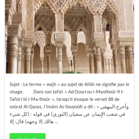
Sujet : Le terme « wajh » au sujet de Allâh ne signifie pas le
visage. Dans son tafsîr « Ad-Dourrou l-Manthoûr fi t-
Tafsîri bi l-Ma-thoûr », lorsqu’il évoque le verset 88 de
soûrat Al-Qasas, l’Imâm As-Souyoûti a dit : « وأخرج البيهقي
في شعب الإِيمان عن سفيان [الثوري] في قوله : {كل شيء
هالك إلا وجهه} قال: إلا …