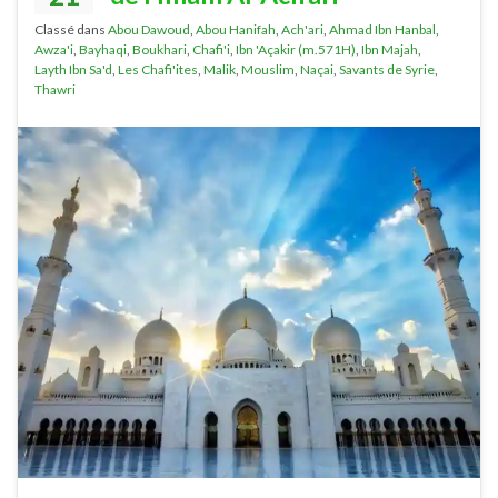
Classé dans
Abou Dawoud
,
Abou Hanifah
,
Ach'ari
,
Ahmad Ibn Hanbal
,
Awza'i
,
Bayhaqi
,
Boukhari
,
Chafi'i
,
Ibn 'Açakir (m.571H)
,
Ibn Majah
,
Layth Ibn Sa'd
,
Les Chafi'ites
,
Malik
,
Mouslim
,
Naçai
,
Savants de Syrie
,
Thawri