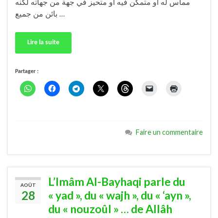
مماس له أو متمكن فيه أو متحيز في جهة من جهاته لكنه
بائن من جميع …
Lire la suite
Partager :
Faire un commentaire
L’Imâm Al-Bayhaqi parle du
AOÛT
28
« yad », du « wajh », du « ‘ayn »,
du « nouzoûl » … de Allâh