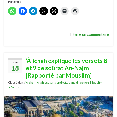
Partager :
Faire un commentaire
‘Â-ichah explique les versets 8
JUIN
18
et 9 de soûrat An-Najm
[Rapporté par Mouslim]
Classé dans
'Aichah
,
Allah est sans endroit / sans direction
,
Mouslim
,
►Verset