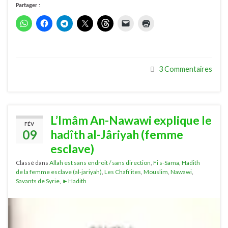
Partager :
3 Commentaires
L’Imâm An-Nawawi explique le
FÉV
09
hadîth al-Jâriyah (femme
esclave)
Classé dans
Allah est sans endroit / sans direction
,
Fi s-Sama
,
Hadith
de la femme esclave (al-jariyah)
,
Les Chafi'ites
,
Mouslim
,
Nawawi
,
Savants de Syrie
,
►Hadith