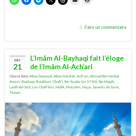
Faire un commentaire
L’Imâm Al-Bayhaqi fait l’éloge
DÉC
21
de l’Imâm Al-Ach’ari
Classé dans
Abou Dawoud
,
Abou Hanifah
,
Ach'ari
,
Ahmad Ibn Hanbal
,
Awza'i
,
Bayhaqi
,
Boukhari
,
Chafi'i
,
Ibn 'Açakir (m.571H)
,
Ibn Majah
,
Layth Ibn Sa'd
,
Les Chafi'ites
,
Malik
,
Mouslim
,
Naçai
,
Savants de Syrie
,
Thawri