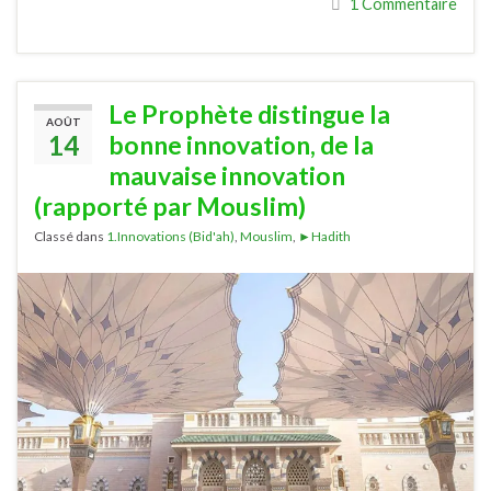
1 Commentaire
Le Prophète distingue la
AOÛT
14
bonne innovation, de la
mauvaise innovation
(rapporté par Mouslim)
Classé dans
1.Innovations (Bid'ah)
,
Mouslim
,
►Hadith