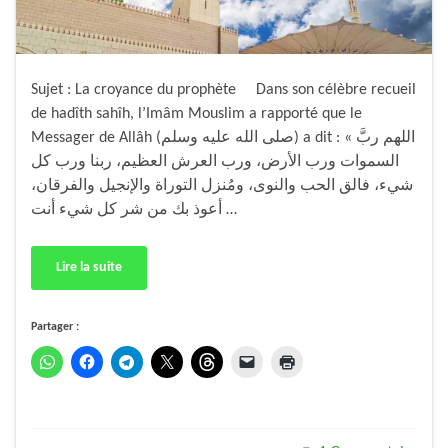
Sujet : La croyance du prophète Dans son célèbre recueil
de hadîth sahîh, l’Imâm Mouslim a rapporté que le
Messager de Allâh (صلى الله عليه وسلم) a dit : « اللهم ربَّ
السموات ورب الأرض، ورب العرش العظيم، ربنا ورب كل
شيء، فالق الحب والنوى، ومُنزل التوراة والإنجيل والفرقان،
أعوذ بك من شر كل شيء أنت …
Lire la suite
Partager :