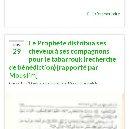
1 Commentaire
Le Prophète distribua ses
NOV
29
cheveux à ses compagnons
pour le tabarrouk (recherche
de bénédiction) [rapporté par
Mouslim]
Classé dans
3.Tawassoul et Tabarrouk
,
Mouslim
,
►Hadith