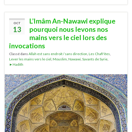
L’Imâm An-Nawawi explique
OCT
13
pourquoi nous levons nos
mains vers le ciel lors des
invocations
Classé dans
Allah est sans endroit / sans direction
,
Les Chafi'ites
,
Lever les mains vers le ciel
,
Mouslim
,
Nawawi
,
Savants de Syrie
,
►Hadith