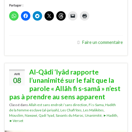
Partager :
Faire un commentaire
Al-Qâdî ‘Iyâd rapporte
AVR
08
l’unanimité sur le fait que la
parole « Allâh fi s-samâ » n’est
pas à prendre au sens apparent
Classé dans
Allah est sans endroit / sans direction
,
Fi s-Sama
,
Hadith
de la femme esclave (al-jariyah)
,
Les Chafi'ites
,
Les Malikites
,
Mouslim
,
Nawawi
,
Qadi 'Iyad
,
Savants du Maroc
,
Unanimité
,
►Hadith
,
►Verset