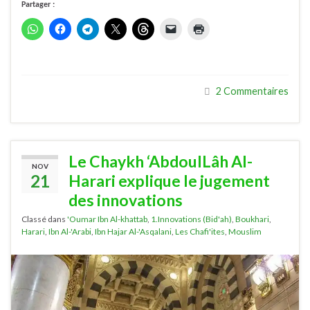
Partager :
2 Commentaires
Le Chaykh ‘AbdoulLâh Al-
NOV
21
Harari explique le jugement
des innovations
Classé dans
'Oumar Ibn Al-khattab
,
1.Innovations (Bid'ah)
,
Boukhari
,
Harari
,
Ibn Al-'Arabi
,
Ibn Hajar Al-'Asqalani
,
Les Chafi'ites
,
Mouslim