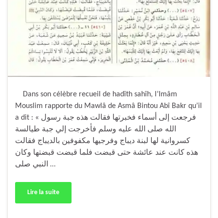
Dans son célèbre recueil de hadîth sahîh, l’Imâm
Mouslim rapporte du Mawlâ de Asmâ Bintou Abî Bakr qu’il
a dit : « فرجعت إلى أسماء فخبرتها فقالت هذه جبة رسول
الله صلى الله عليه وسلم فأخرجت إلي جبة طيالسة
كسروانية لها لبنة ديباج وفرجيها مكفوفين بالديباج فقالت
هذه كانت عند عائشة حتى قبضت فلما قبضت قبضتها وكان
النبي صلى …
Lire la suite