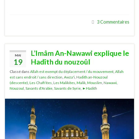
3 Commentaires
L’Imâm An-Nawawi explique le
MAI
19
Hadîth du nouzoûl
Classé dans
Allah est exempt du déplacement / du mouvement
,
Allah
est sans endroit / sans direction
,
Awza'i
,
Hadith an-Nouzoul
(descente)
,
Les Chafi'ites
,
Les Malikites
,
Malik
,
Mouslim
,
Nawawi
,
Nouzoul
,
Savants d'Arabie
,
Savants de Syrie
,
►Hadith