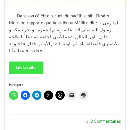
Dans son célèbre recueil de hadîth sahîh, l’Imâm
Mouslim rapporte que Anas Ibnou Mâlik a dit : « لما رمى
رسول الله صلى الله عليه وسلم الجمرة, و نحر نسكه و
حلق, ناول الحالق شقه الأيمن فحلقه. ثم دعا أبا طلحة
الأنصاري فأعطاه إياه. ثم ناوله الشق الأيسر. فقال « احلق »
فحلقه, فأعطاه أبا …
Lire la suite
Partager :
2 Commentaires