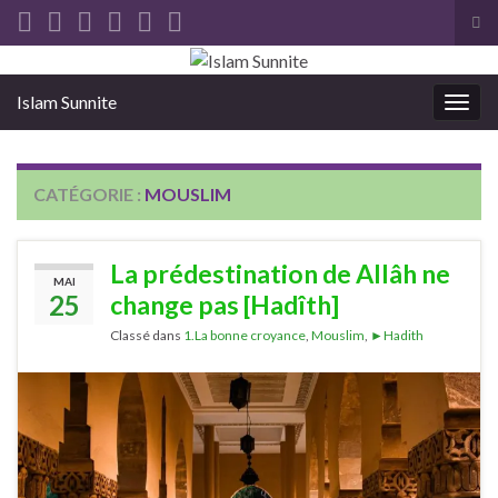
Tog
sea
Search for:
for
Islam Sunnite
Togg
navig
CATÉGORIE :
MOUSLIM
La prédestination de Allâh ne
MAI
25
change pas [Hadîth]
Classé dans
1.La bonne croyance
,
Mouslim
,
►Hadith