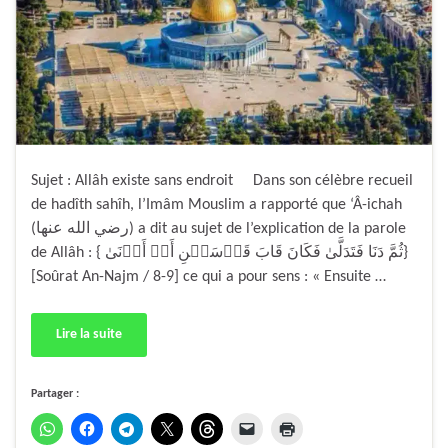
Sujet : Allâh existe sans endroit Dans son célèbre recueil
de hadîth sahîh, l’Imâm Mouslim a rapporté que ‘Â-ichah
(رضي الله عنها) a dit au sujet de l’explication de la parole
de Allâh : { ثُمَّ دَنَا فَتَدَلَّىٰ فَكَانَ قَابَ قَوۡسَيۡنِ أَوۡ أَدۡنَىٰ}
[Soûrat An-Najm / 8-9] ce qui a pour sens : « Ensuite …
Lire la suite
Partager :