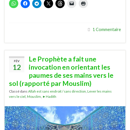
1 Commentaire
Le Prophète a fait une
FÉV
12
invocation en orientant les
paumes de ses mains vers le
sol (rapporté par Mouslim)
Classé dans
Allah est sans endroit / sans direction
,
Lever les mains
vers le ciel
,
Mouslim
,
►Hadith