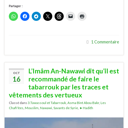
Partager :
1 Commentaire
L’Imâm An-Nawawi dit qu’il est
OCT
16
recommandé de faire le
tabarrouk par les traces et
vêtements des vertueux
Classé dans
3.Tawassoul et Tabarrouk
,
Asma Bint Abou Bakr
,
Les
Chafi'ites
,
Mouslim
,
Nawawi
,
Savants de Syrie
,
►Hadith