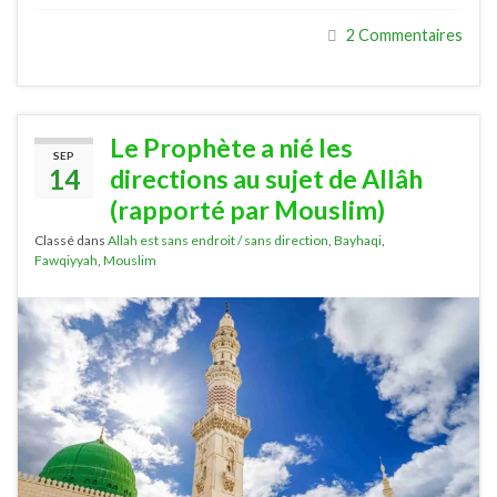
2 Commentaires
Le Prophète a nié les
SEP
14
directions au sujet de Allâh
(rapporté par Mouslim)
Classé dans
Allah est sans endroit / sans direction
,
Bayhaqi
,
Fawqiyyah
,
Mouslim