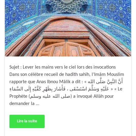
Sujet : Lever les mains vers le ciel lors des invocations
Dans son célèbre recueil de hadîth sahîh, l’Imâm Mouslim
rapporte que Anas Ibnou Mâlik a dit : « أَنَّ النَّبِيَّ صَلَّى الله
عَلَيْهِ وَسَلَّمَ اسْتَسْقَى ، فَأَشَارَ بِظَهْرِ كَفَّيْهِ إِلَى السَّمَاءِ » « Le
Prophète (صلى الله عليه وسلم) a invoqué Allâh pour
demander la …
Lire la suite