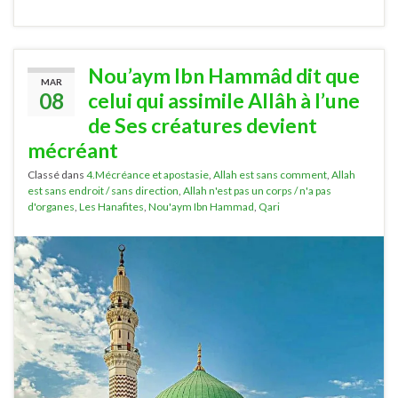
Nou’aym Ibn Hammâd dit que
MAR
08
celui qui assimile Allâh à l’une
de Ses créatures devient
mécréant
Classé dans
4.Mécréance et apostasie
,
Allah est sans comment
,
Allah
est sans endroit / sans direction
,
Allah n'est pas un corps / n'a pas
d'organes
,
Les Hanafites
,
Nou'aym Ibn Hammad
,
Qari