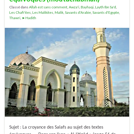
Classé dans
Allah est sans comment
,
Awza'i
,
Bayhaqi
,
Layth Ibn Sa'd
,
Les Chafi'ites
,
Les Malikites
,
Malik
,
Savants d'Arabie
,
Savants d'Egypte
,
Thawri
,
►Hadith
Sujet : La croyance des Salafs au sujet des textes