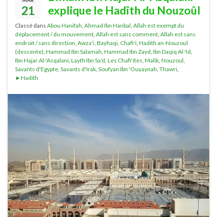
MAR
21
explique le Hadîth du Nouzoûl
Classé dans
Abou Hanifah
,
Ahmad Ibn Hanbal
,
Allah est exempt du
déplacement / du mouvement
,
Allah est sans comment
,
Allah est sans
endroit / sans direction
,
Awza'i
,
Bayhaqi
,
Chafi'i
,
Hadith an-Nouzoul
(descente)
,
Hammad Ibn Salamah
,
Hammad Ibn Zayd
,
Ibn Daqiq Al-'Id
,
Ibn Hajar Al-'Asqalani
,
Layth Ibn Sa'd
,
Les Chafi'ites
,
Malik
,
Nouzoul
,
Savants d'Egypte
,
Savants d'Irak
,
Soufyan Ibn 'Ouyaynah
,
Thawri
,
►Hadith