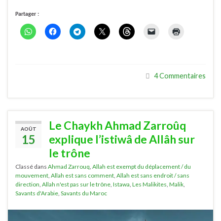
Partager :
4 Commentaires
Le Chaykh Ahmad Zarroûq
AOÛT
15
explique l’istiwâ de Allâh sur
le trône
Classé dans
Ahmad Zarrouq
,
Allah est exempt du déplacement / du
mouvement
,
Allah est sans comment
,
Allah est sans endroit / sans
direction
,
Allah n'est pas sur le trône
,
Istawa
,
Les Malikites
,
Malik
,
Savants d'Arabie
,
Savants du Maroc