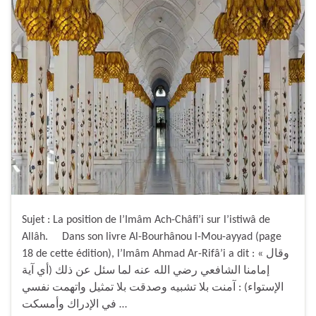
Sujet : La position de l’Imâm Ach-Châfi’i sur l’istiwâ de
Allâh. Dans son livre Al-Bourhânou l-Mou-ayyad (page
18 de cette édition), l’Imâm Ahmad Ar-Rifâ’i a dit : « وقال
إمامنا الشافعي رضي الله عنه لما سئل عن ذلك (أي آية
الإستواء) : آمنت بلا تشبيه وصدقت بلا تمثيل واتهمت نفسي
في الإدراك وأمسكت …