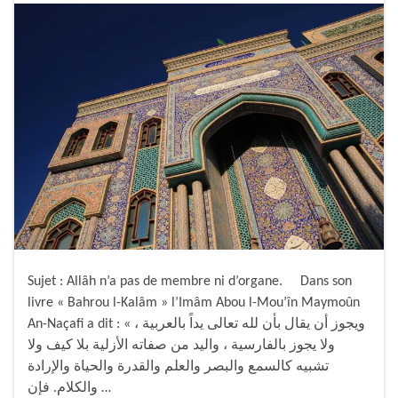
Sujet : Allâh n’a pas de membre ni d’organe. Dans son
livre « Bahrou l-Kalâm » l’Imâm Abou l-Mou’în Maymoûn
An-Naçafi a dit : « ويجوز أن يقال بأن لله تعالى يداً بالعربية ،
ولا يجوز بالفارسية ، واليد من صفاته الأزلية بلا كيف ولا
تشبيه كالسمع والبصر والعلم والقدرة والحياة والإرادة
والكلام. فإن …