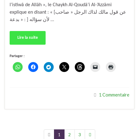
l’istiwâ de Allâh », le Chaykh Al-Qoudâ’i Al-’Azzâmi
explique en disant : « [عن قول مالك لذاك الرجل « صاحب
بدعة » : ] لأن سؤاله …
Lire la suite
Partager :
1 Commentaire
1
2
3