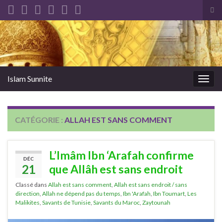
Tog
sea
Search for:
for
Islam Sunnite
Togg
navig
CATÉGORIE :
ALLAH EST SANS COMMENT
L’Imâm Ibn ‘Arafah confirme
DÉC
21
que Allâh est sans endroit
Classé dans
Allah est sans comment
,
Allah est sans endroit / sans
direction
,
Allah ne dépend pas du temps
,
Ibn 'Arafah
,
Ibn Toumart
,
Les
Malikites
,
Savants de Tunisie
,
Savants du Maroc
,
Zaytounah