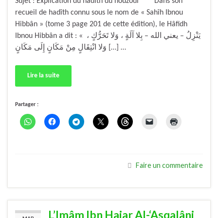
Sujet : Explication du hadîth du nouzoûl Dans son
recueil de hadîth connu sous le nom de « Sahîh Ibnou
Hibbân » (tome 3 page 201 de cette édition), le Hâfidh
Ibnou Hibbân a dit : « يَنْزِلُ – يعني الله – بِلا آلَةٍ ، وَلا تَحَرُّكٍ ،
وَلا انْتِقَالٍ مِنْ مَكَانٍ إِلَى مَكَانٍ […] …
Lire la suite
Partager :
Faire un commentaire
L’Imâm Ibn Hajar Al-‘Asqalâni