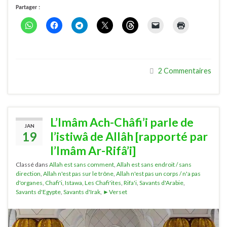
Partager :
2 Commentaires
L’Imâm Ach-Châfi’i parle de
JAN
19
l’istiwâ de Allâh [rapporté par
l’Imâm Ar-Rifâ’i]
Classé dans
Allah est sans comment
,
Allah est sans endroit / sans
direction
,
Allah n'est pas sur le trône
,
Allah n'est pas un corps / n'a pas
d'organes
,
Chafi'i
,
Istawa
,
Les Chafi'ites
,
Rifa'i
,
Savants d'Arabie
,
Savants d'Egypte
,
Savants d'Irak
,
►Verset