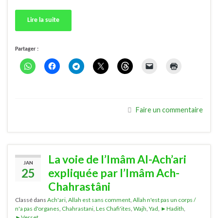
Lire la suite
Partager :
Faire un commentaire
La voie de l’Imâm Al-Ach’ari
JAN
25
expliquée par l’Imâm Ach-
Chahrastâni
Classé dans
Ach'ari
,
Allah est sans comment
,
Allah n'est pas un corps /
n'a pas d'organes
,
Chahrastani
,
Les Chafi'ites
,
Wajh
,
Yad
,
►Hadith
,
►Verset