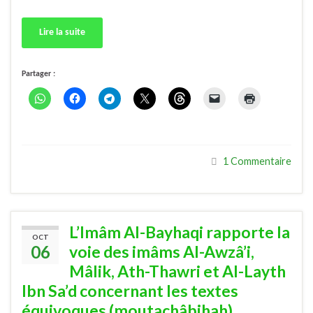
Lire la suite
Partager :
1 Commentaire
L’Imâm Al-Bayhaqi rapporte la
OCT
06
voie des imâms Al-Awzâ’i,
Mâlik, Ath-Thawri et Al-Layth
Ibn Sa’d concernant les textes
équivoques (moutachâbihah)