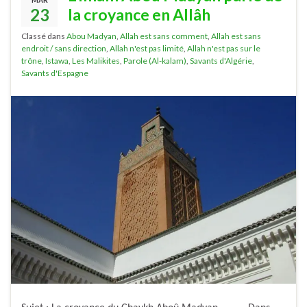
23
la croyance en Allâh
Classé dans
Abou Madyan
,
Allah est sans comment
,
Allah est sans
endroit / sans direction
,
Allah n'est pas limité
,
Allah n'est pas sur le
trône
,
Istawa
,
Les Malikites
,
Parole (Al-kalam)
,
Savants d'Algérie
,
Savants d'Espagne