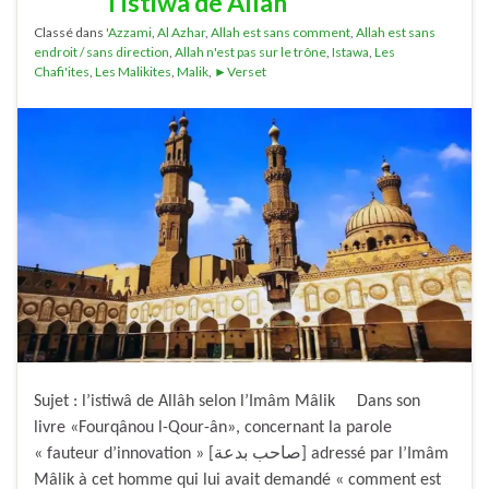
l’istiwâ de Allâh
Classé dans
'Azzami
,
Al Azhar
,
Allah est sans comment
,
Allah est sans
endroit / sans direction
,
Allah n'est pas sur le trône
,
Istawa
,
Les
Chafi'ites
,
Les Malikites
,
Malik
,
►Verset
Sujet : l’istiwâ de Allâh selon l’Imâm Mâlik Dans son
livre «Fourqânou l-Qour-ân», concernant la parole
« fauteur d’innovation » [صاحب بدعة] adressé par l’Imâm
Mâlik à cet homme qui lui avait demandé « comment est