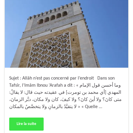
Sujet : Allâh n’est pas concerné par l’endroit Dans son
Tafsîr, l’Imâm Ibnou ‘Arafah a dit : « وما أحسن قول الإمام
المهدي [أي محمد بن تومرت] في عقيدته حيث قال: لا يقالُ:
متى كانَ؟ ولا أينَ كانَ؟ ولا كيفَ، كان ولا مكان، دبَّر الزمانَ،
لا يتقيَّدُ بالزمانِ ولا يتخصَّصُ بالمكان » « Quelle …
Lire la suite