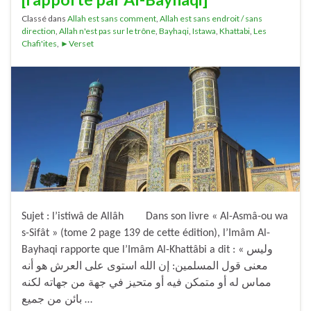
Classé dans
Allah est sans comment
,
Allah est sans endroit / sans
direction
,
Allah n'est pas sur le trône
,
Bayhaqi
,
Istawa
,
Khattabi
,
Les
Chafi'ites
,
►Verset
Sujet : l’istiwâ de Allâh Dans son livre « Al-Asmâ-ou wa
s-Sifât » (tome 2 page 139 de cette édition), l’Imâm Al-
Bayhaqi rapporte que l’Imâm Al-Khattâbi a dit : « وليس
معنى قول المسلمين: إن الله استوى على العرش هو أنه
مماس له أو متمكن فيه أو متحيز في جهة من جهاته لكنه
بائن من جميع …