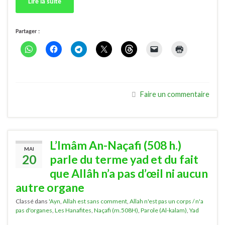
Lire la suite
Partager :
Faire un commentaire
L’Imâm An-Naçafi (508 h.)
MAI
20
parle du terme yad et du fait
que Allâh n’a pas d’œil ni aucun
autre organe
Classé dans
'Ayn
,
Allah est sans comment
,
Allah n'est pas un corps / n'a
pas d'organes
,
Les Hanafites
,
Naçafi (m.508H)
,
Parole (Al-kalam)
,
Yad