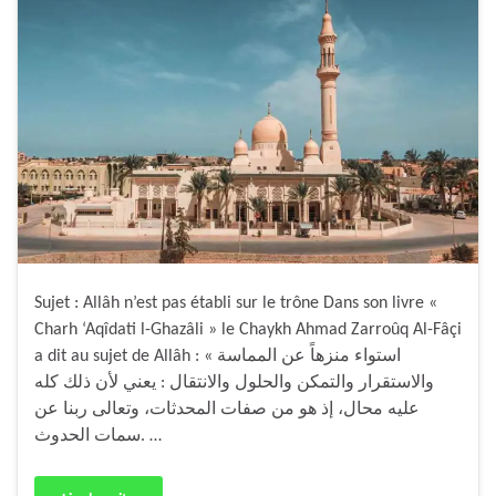
Sujet : Allâh n’est pas établi sur le trône Dans son livre «
Charh ‘Aqîdati l-Ghazâli » le Chaykh Ahmad Zarroûq Al-Fâçi
a dit au sujet de Allâh : « استواء منزهاً عن المماسة
والاستقرار والتمكن والحلول والانتقال : يعني لأن ذلك كله
عليه محال، إذ هو من صفات المحدثات، وتعالى ربنا عن
سمات الحدوث. …