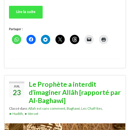
Lire la suite
Partager :
Le Prophète a interdit
JUIL
23
d’imaginer Allâh [rapporté par
Al-Baghawi]
Classé dans
Allah est sans comment
,
Baghawi
,
Les Chafi'ites
,
►Hadith
,
►Verset