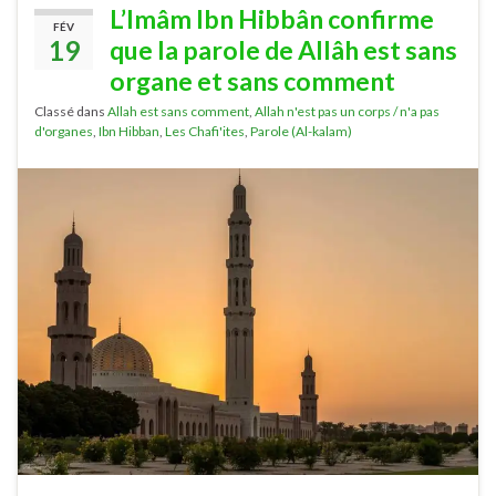
L’Imâm Ibn Hibbân confirme
FÉV
19
que la parole de Allâh est sans
organe et sans comment
Classé dans
Allah est sans comment
,
Allah n'est pas un corps / n'a pas
d'organes
,
Ibn Hibban
,
Les Chafi'ites
,
Parole (Al-kalam)