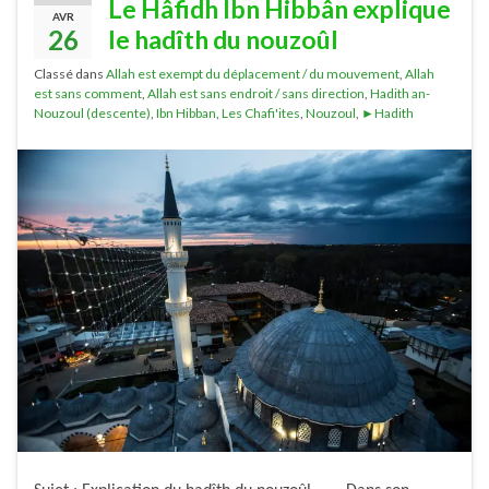
Le Hâfidh Ibn Hibbân explique
AVR
26
le hadîth du nouzoûl
Classé dans
Allah est exempt du déplacement / du mouvement
,
Allah
est sans comment
,
Allah est sans endroit / sans direction
,
Hadith an-
Nouzoul (descente)
,
Ibn Hibban
,
Les Chafi'ites
,
Nouzoul
,
►Hadith