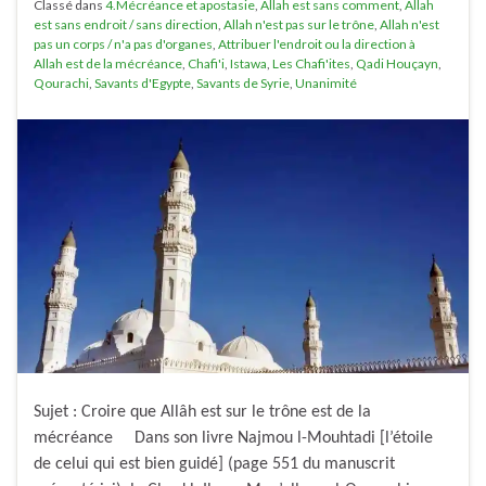
Classé dans
4.Mécréance et apostasie
,
Allah est sans comment
,
Allah
est sans endroit / sans direction
,
Allah n'est pas sur le trône
,
Allah n'est
pas un corps / n'a pas d'organes
,
Attribuer l'endroit ou la direction à
Allah est de la mécréance
,
Chafi'i
,
Istawa
,
Les Chafi'ites
,
Qadi Houçayn
,
Qourachi
,
Savants d'Egypte
,
Savants de Syrie
,
Unanimité
Sujet : Croire que Allâh est sur le trône est de la
mécréance Dans son livre Najmou l-Mouhtadi [l’étoile
de celui qui est bien guidé] (page 551 du manuscrit