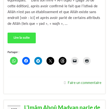
équivoques. Dans son livre « Al-I’tiqâd » (page 56 de
cette édition), après avoir confirmé le fait que l’istiwâ de
Allâh n’est pas un établissement et que Allâh existe sans
endroit [voir : ici] et après avoir parlé de certains attributs
de Allâh (tels que « yad », « wajh », …
Lire la suite
Partager :
Faire un commentaire
L’Imâm Aboû Madyan parle de
MAR