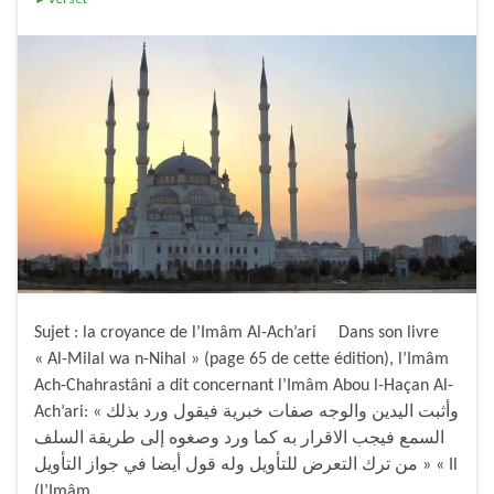
Sujet : la croyance de l’Imâm Al-Ach’ari Dans son livre
« Al-Milal wa n-Nihal » (page 65 de cette édition), l’Imâm
Ach-Chahrastâni a dit concernant l’Imâm Abou l-Haçan Al-
Ach’ari: « وأثبت اليدين والوجه صفات خبرية فيقول ورد بذلك
السمع فيجب الاقرار به كما ورد وصغوه إلى طريقة السلف
من ترك التعرض للتأويل وله قول أيضا في جواز التأويل » « Il
(l’Imâm …