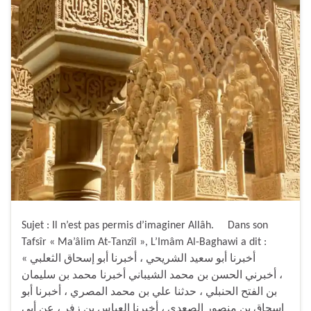
Sujet : Il n’est pas permis d’imaginer Allâh. Dans son
Tafsîr « Ma’âlim At-Tanzîl », L’Imâm Al-Baghawi a dit :
« أخبرنا أبو سعيد الشريحي ، أخبرنا أبو إسحاق الثعلبي
، أخبرني الحسن بن محمد الشيباني أخبرنا محمد بن سليمان
بن الفتح الحنبلي ، حدثنا علي بن محمد المصري ، أخبرنا أبو
إسحاق بن منصور الصعدي ، أخبرنا العباس بن زفر ، عن أبي