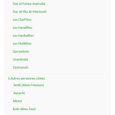
Dar al-Fatwa Australia
Dar Al-Ifta Al-Misriyyah
Les Chafi'ites
Les Hanafites
Les Hanbalites
Les Malikites
Qarawiyyin
Unanimité
Zaytounah
3.Autres personnes citées
'Amili (Abou l-Hassan)
'Ayyachi
Albani
Bakr Abou Zayd