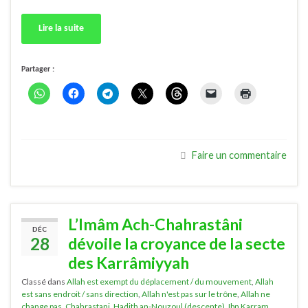
Lire la suite
Partager :
Faire un commentaire
L’Imâm Ach-Chahrastâni
DÉC
28
dévoile la croyance de la secte
des Karrâmiyyah
Classé dans
Allah est exempt du déplacement / du mouvement
,
Allah
est sans endroit / sans direction
,
Allah n'est pas sur le trône
,
Allah ne
change pas
,
Chahrastani
,
Hadith an-Nouzoul (descente)
,
Ibn Karram
,