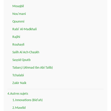
Mouqbil
Nou'mani
Qoummi
Rabi' Al-Madkhali
Rajihi
Rouhayli
Salih Al Ach-Chaykh
Sayyid Qoutb
Tabarçi (Ahmad Ibn Abi Talib)
Tchalabi
Zakir Naik
4.Autres sujets
1.Innovations (Bid'ah)
2.Mawlid