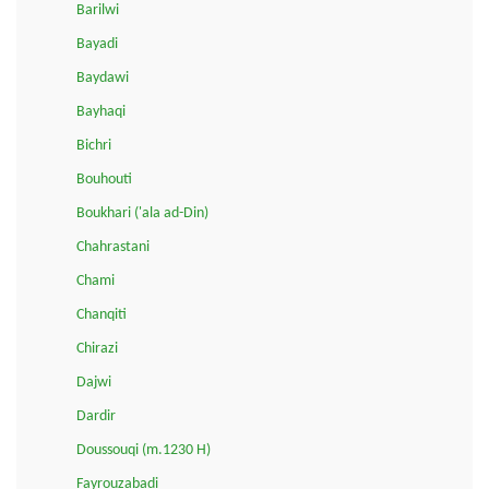
Barilwi
Bayadi
Baydawi
Bayhaqi
Bichri
Bouhouti
Boukhari ('ala ad-Din)
Chahrastani
Chami
Chanqiti
Chirazi
Dajwi
Dardir
Doussouqi (m.1230 H)
Fayrouzabadi