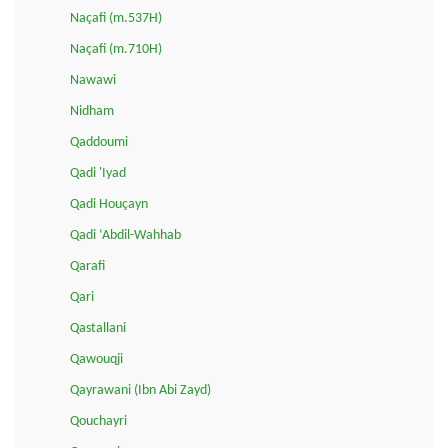
Naçafi (m.537H)
Naçafi (m.710H)
Nawawi
Nidham
Qaddoumi
Qadi 'Iyad
Qadi Houçayn
Qadi ‘Abdil-Wahhab
Qarafi
Qari
Qastallani
Qawouqji
Qayrawani (Ibn Abi Zayd)
Qouchayri