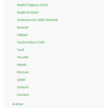
Soubki (Taqiyyou d-Din)
Soubki Al-Azhari
Soulayman Ibn 'Abdi l-Wahhab
Souyouti
Tabbani
Tamimi (Abou l-Fadl)
Tawil
Tha'alibi
Wahidi
Wazzani
Zabidi
Zarkachi
Zourqani
Al Azhar