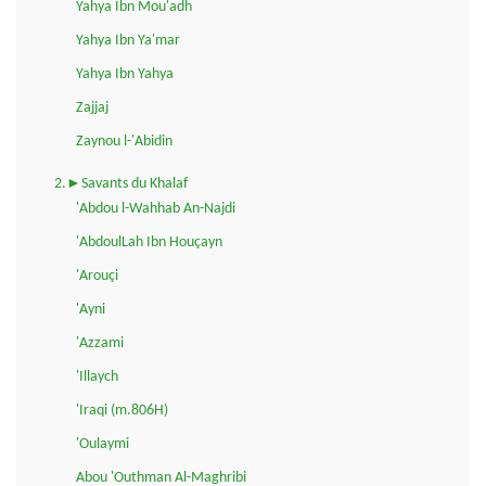
Yahya Ibn Mou'adh
Yahya Ibn Ya'mar
Yahya Ibn Yahya
Zajjaj
Zaynou l-'Abidin
2.►Savants du Khalaf
'Abdou l-Wahhab An-Najdi
'AbdoulLah Ibn Houçayn
'Arouçi
'Ayni
'Azzami
'Illaych
'Iraqi (m.806H)
'Oulaymi
Abou 'Outhman Al-Maghribi