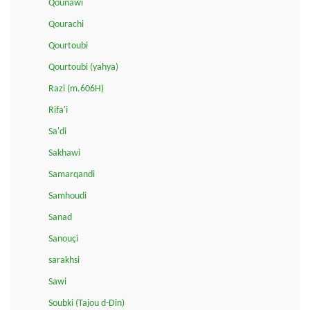
Qounawi
Qourachi
Qourtoubi
Qourtoubi (yahya)
Razi (m.606H)
Rifa'i
Sa'di
Sakhawi
Samarqandi
Samhoudi
Sanad
Sanouçi
sarakhsi
Sawi
Soubki (Tajou d-Din)