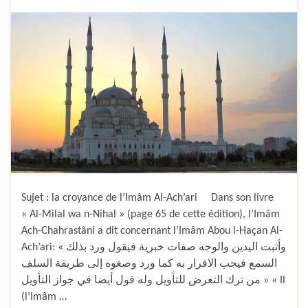
Sujet : la croyance de l’Imâm Al-Ach’ari Dans son livre
« Al-Milal wa n-Nihal » (page 65 de cette édition), l’Imâm
Ach-Chahrastâni a dit concernant l’Imâm Abou l-Haçan Al-
Ach’ari: « وأثبت اليدين والوجه صفات خبرية فيقول ورد بذلك
السمع فيجب الاقرار به كما ورد وصغوه إلى طريقة السلف
من ترك التعرض للتأويل وله قول أيضا في جواز التأويل » « Il
(l’Imâm …