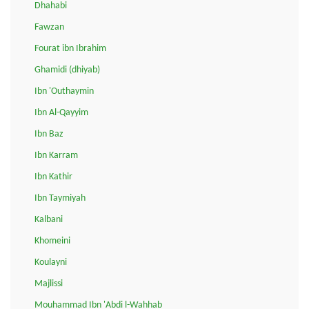
Dhahabi
Fawzan
Fourat ibn Ibrahim
Ghamidi (dhiyab)
Ibn 'Outhaymin
Ibn Al-Qayyim
Ibn Baz
Ibn Karram
Ibn Kathir
Ibn Taymiyah
Kalbani
Khomeini
Koulayni
Majlissi
Mouhammad Ibn 'Abdi l-Wahhab