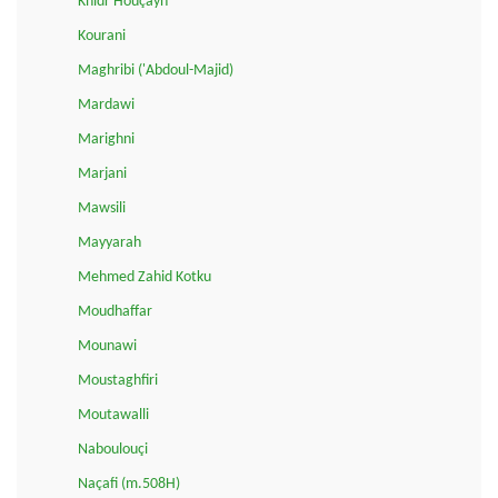
Khidr Houçayn
Kourani
Maghribi ('Abdoul-Majid)
Mardawi
Marighni
Marjani
Mawsili
Mayyarah
Mehmed Zahid Kotku
Moudhaffar
Mounawi
Moustaghfiri
Moutawalli
Naboulouçi
Naçafi (m.508H)