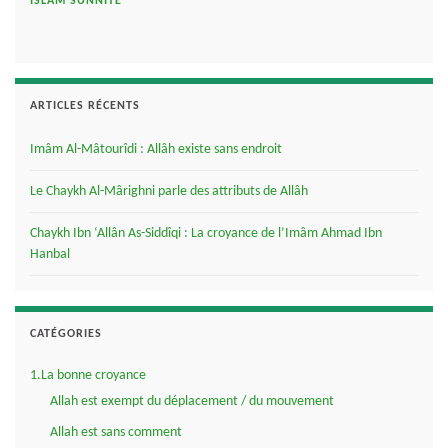
ISLAM SUNNITE
ARTICLES RÉCENTS
Imâm Al-Mâtourîdi : Allâh existe sans endroit
Le Chaykh Al-Mârighni parle des attributs de Allâh
Chaykh Ibn ‘Allân As-Siddîqi : La croyance de l’Imâm Ahmad Ibn
Hanbal
CATÉGORIES
1.La bonne croyance
Allah est exempt du déplacement / du mouvement
Allah est sans comment