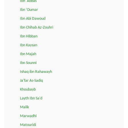
Ibn 'Abbas
Ibn 'Oumar
Ibn Abi Dawoud
Ibn Chihab Az-Zouhri
Ibn Hibban
Ibn Kaysan
Ibn Majah
Ibn Sounni
Ishaq ibn Rahawayh
Ja'far As-Sadiq
Khoubayb
Layth Ibn Sa'd
Malik
Marwadhi
Matouridi