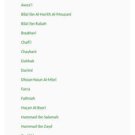
Awza'i
Bilal Ibn Al-Harith Al-Mouzani
Bilal Ibn Rabah
Boukhari
Chafi'i
Chaybani
Dahhak
Darimi
Dhoun-Noun Al-Misri
Farra
Fatimah
Haçan Al-Basri
Hammad Ibn Salamah
Hammad Ibn Zayd