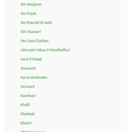
Ibn Noujaym
Ibn Rajab
Ibn Rouchd Al-Jadd
Ibn Toumart
Ibn Zayni Dahlan
Isfarayini (Abou l-Moudhaffar)
Isma'il Haqqi
Jouwayni
Karan Koutoubo
Karmani
Kawthari
Khalil
Khattabi
Khazin