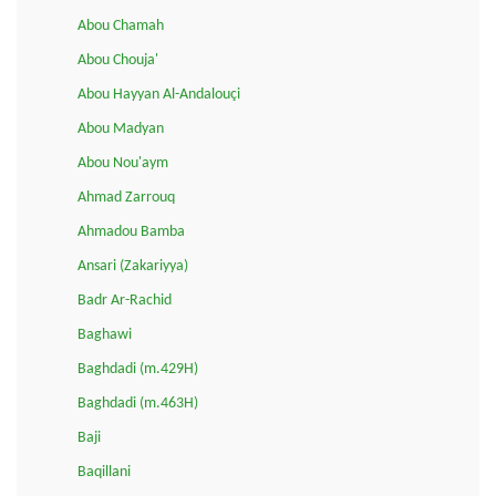
Abou Chamah
Abou Chouja'
Abou Hayyan Al-Andalouçi
Abou Madyan
Abou Nou'aym
Ahmad Zarrouq
Ahmadou Bamba
Ansari (Zakariyya)
Badr Ar-Rachid
Baghawi
Baghdadi (m.429H)
Baghdadi (m.463H)
Baji
Baqillani