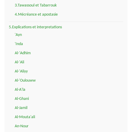
3.Tawassoul et Tabarrouk
4.Mécréance et apostasie
5.Explications et interpretations
'Ayn
'Inda
Al-'Adhim
Al-'Ali
Al-'Aliyy
Al-'Oulouww
Al-A'la
Al-Ghani
Al-Jamil
Al-Mouta'ali
An-Nour