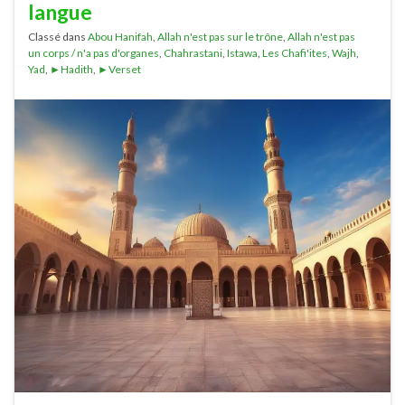
langue
Classé dans
Abou Hanifah
,
Allah n'est pas sur le trône
,
Allah n'est pas
un corps / n'a pas d'organes
,
Chahrastani
,
Istawa
,
Les Chafi'ites
,
Wajh
,
Yad
,
►Hadith
,
►Verset