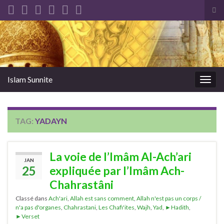
Tog
sea
Search for:
for
Islam Sunnite
Togg
navig
TAG:
YADAYN
La voie de l’Imâm Al-Ach’ari
JAN
25
expliquée par l’Imâm Ach-
Chahrastâni
Classé dans
Ach'ari
,
Allah est sans comment
,
Allah n'est pas un corps /
n'a pas d'organes
,
Chahrastani
,
Les Chafi'ites
,
Wajh
,
Yad
,
►Hadith
,
►Verset