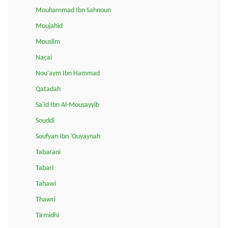
Mouhammad Ibn Sahnoun
Moujahid
Mouslim
Naçai
Nou'aym Ibn Hammad
Qatadah
Sa'id Ibn Al-Mousayyib
Souddi
Soufyan Ibn 'Ouyaynah
Tabarani
Tabari
Tahawi
Thawri
Tirmidhi