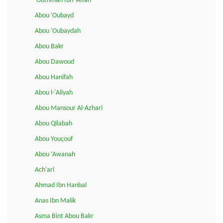
'Outhman Ibn 'Affan
Abou 'Oubayd
Abou 'Oubaydah
Abou Bakr
Abou Dawoud
Abou Hanifah
Abou l-'Aliyah
Abou Mansour Al-Azhari
Abou Qilabah
Abou Youçouf
Abou ‘Awanah
Ach'ari
Ahmad Ibn Hanbal
Anas Ibn Malik
Asma Bint Abou Bakr