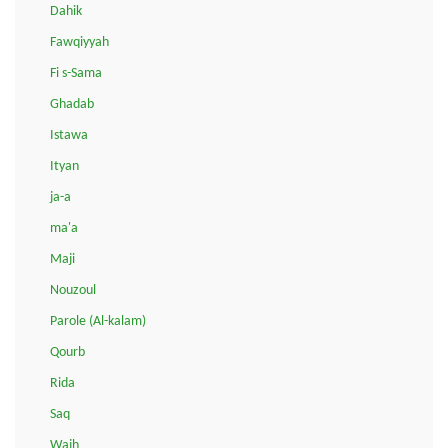
Dahik
Fawqiyyah
Fi s-Sama
Ghadab
Istawa
Ityan
ja-a
ma'a
Maji
Nouzoul
Parole (Al-kalam)
Qourb
Rida
Saq
Wajh