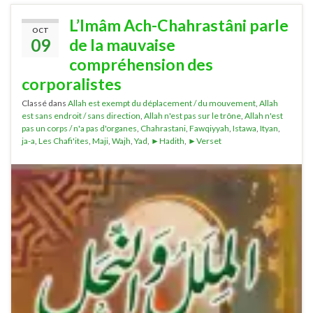
L’Imâm Ach-Chahrastâni parle
OCT
09
de la mauvaise
compréhension des
corporalistes
Classé dans
Allah est exempt du déplacement / du mouvement
,
Allah
est sans endroit / sans direction
,
Allah n'est pas sur le trône
,
Allah n'est
pas un corps / n'a pas d'organes
,
Chahrastani
,
Fawqiyyah
,
Istawa
,
Ityan
,
ja-a
,
Les Chafi'ites
,
Maji
,
Wajh
,
Yad
,
►Hadith
,
►Verset