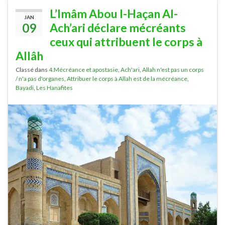
L’Imâm Abou l-Haçan Al-
JAN
09
Ach’ari déclare mécréants
ceux qui attribuent le corps à
Allâh
Classé dans
4.Mécréance et apostasie
,
Ach'ari
,
Allah n'est pas un corps
/ n'a pas d'organes
,
Attribuer le corps à Allah est de la mécréance
,
Bayadi
,
Les Hanafites