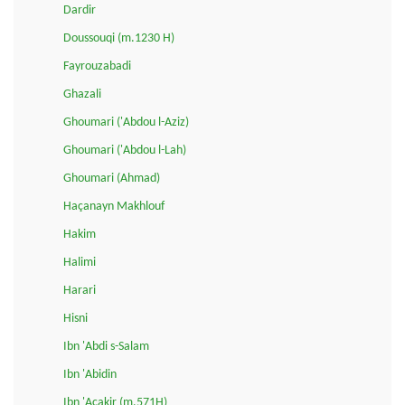
Dardir
Doussouqi (m.1230 H)
Fayrouzabadi
Ghazali
Ghoumari ('Abdou l-Aziz)
Ghoumari ('Abdou l-Lah)
Ghoumari (Ahmad)
Haçanayn Makhlouf
Hakim
Halimi
Harari
Hisni
Ibn 'Abdi s-Salam
Ibn 'Abidin
Ibn 'Açakir (m.571H)