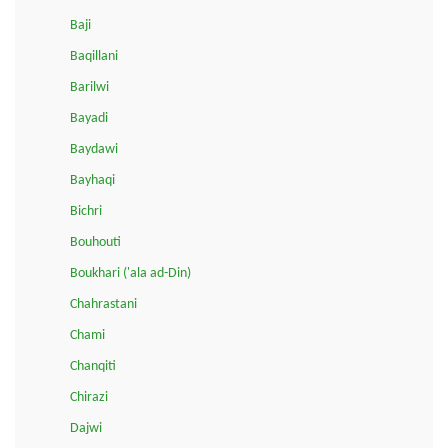
Baji
Baqillani
Barilwi
Bayadi
Baydawi
Bayhaqi
Bichri
Bouhouti
Boukhari ('ala ad-Din)
Chahrastani
Chami
Chanqiti
Chirazi
Dajwi