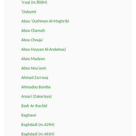
'Iraqi (m.806H)
'Oulaymi
Abou 'Outhman Al-Maghribi
Abou Chamah
Abou Chouja'
Abou Hayyan Al-Andalouçi
Abou Madyan
Abou Nou'aym
Ahmad Zarrouq
Ahmadou Bamba
Ansari (Zakariyya)
Badr Ar-Rachid
Baghawi
Baghdadi (m.429H)
Baghdadi (m.463H)