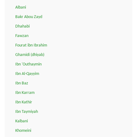
Albani
Bakr Abou Zayd
Dhahabi
Fawzan
Fourat ibn Ibrahim
Ghamidi (dhiyab)
Ibn 'Outhaymin
Ibn Al-Qayyim
Ibn Baz
Ibn Karram
Ibn Kathir
Ibn Taymiyah
Kalbani
Khomeini