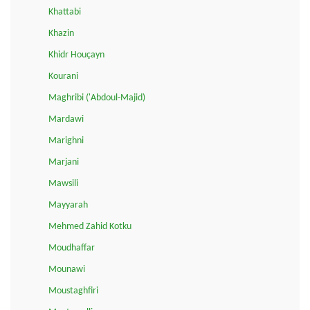
Khattabi
Khazin
Khidr Houçayn
Kourani
Maghribi ('Abdoul-Majid)
Mardawi
Marighni
Marjani
Mawsili
Mayyarah
Mehmed Zahid Kotku
Moudhaffar
Mounawi
Moustaghfiri