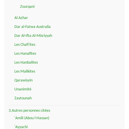
Zourqani
Al Azhar
Dar al-Fatwa Australia
Dar Al-Ifta Al-Misriyyah
Les Chafi'ites
Les Hanafites
Les Hanbalites
Les Malikites
Qarawiyyin
Unanimité
Zaytounah
3.Autres personnes citées
'Amili (Abou l-Hassan)
'Ayyachi