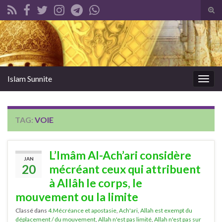
Tog
sear
Search for:
for
Islam Sunnite
Togg
navig
TAG:
VOIE
L’Imâm Al-Ach’ari considère
JAN
20
mécréant ceux qui attribuent
à Allâh le corps, le
mouvement ou la limite
Classé dans
4.Mécréance et apostasie
,
Ach'ari
,
Allah est exempt du
déplacement / du mouvement
,
Allah n'est pas limité
,
Allah n'est pas sur