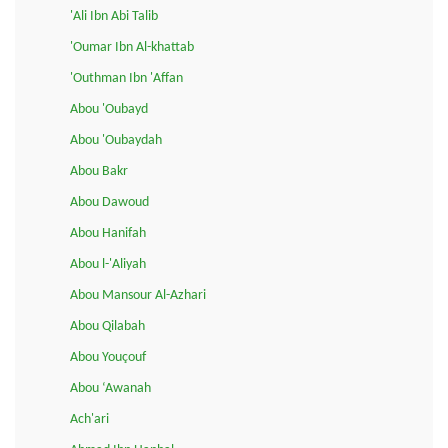
'Ali Ibn Abi Talib
'Oumar Ibn Al-khattab
'Outhman Ibn 'Affan
Abou 'Oubayd
Abou 'Oubaydah
Abou Bakr
Abou Dawoud
Abou Hanifah
Abou l-'Aliyah
Abou Mansour Al-Azhari
Abou Qilabah
Abou Youçouf
Abou ‘Awanah
Ach'ari