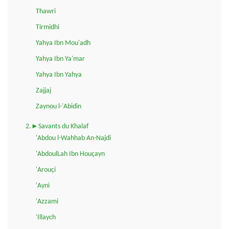
Thawri
Tirmidhi
Yahya Ibn Mou'adh
Yahya Ibn Ya'mar
Yahya Ibn Yahya
Zajjaj
Zaynou l-'Abidin
2.►Savants du Khalaf
'Abdou l-Wahhab An-Najdi
'AbdoulLah Ibn Houçayn
'Arouçi
'Ayni
'Azzami
'Illaych