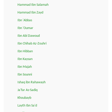
Hammad Ibn Salamah
Hammad Ibn Zayd
Ibn 'Abbas
Ibn 'Oumar
Ibn Abi Dawoud
Ibn Chihab Az-Zouhri
Ibn Hibban
Ibn Kaysan
Ibn Majah
Ibn Sounni
Ishaq ibn Rahawayh
Ja'far As-Sadiq
Khoubayb
Layth Ibn Sa'd