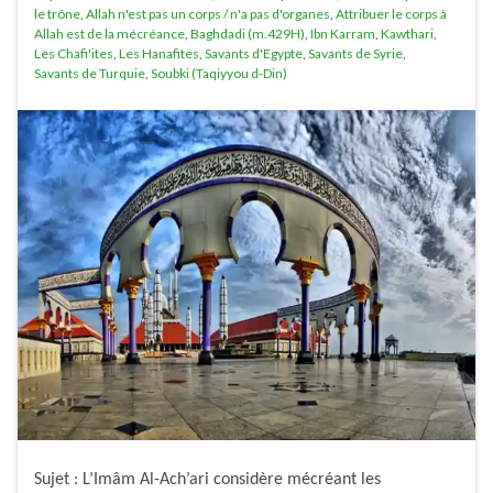
le trône
,
Allah n'est pas un corps / n'a pas d'organes
,
Attribuer le corps à
Allah est de la mécréance
,
Baghdadi (m.429H)
,
Ibn Karram
,
Kawthari
,
Les Chafi'ites
,
Les Hanafites
,
Savants d'Egypte
,
Savants de Syrie
,
Savants de Turquie
,
Soubki (Taqiyyou d-Din)
Sujet : L’Imâm Al-Ach’ari considère mécréant les