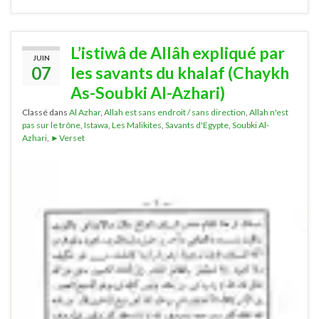
L’istiwâ de Allâh expliqué par
JUIN
07
les savants du khalaf (Chaykh
As-Soubki Al-Azhari)
Classé dans
Al Azhar
,
Allah est sans endroit / sans direction
,
Allah n'est
pas sur le trône
,
Istawa
,
Les Malikites
,
Savants d'Egypte
,
Soubki Al-
Azhari
,
►Verset