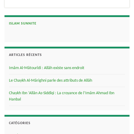
ISLAM SUNNITE
ARTICLES RÉCENTS
Imâm Al-Mâtourîdi : Allâh existe sans endroit
Le Chaykh Al-Mârighni parle des attributs de Allâh
Chaykh Ibn ‘Allân As-Siddîqi : La croyance de l’Imâm Ahmad Ibn
Hanbal
CATÉGORIES