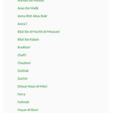
Ahmad Ibn Hanbal
Anas Ibn Malik
Asma Bint Abou Bakr
Awza'i
Bilal Ibn Al-Harith Al-Mouzani
Bilal Ibn Rabah
Boukhari
Chafi'i
Chaybani
Dahhak
Darimi
Dhoun-Noun Al-Misri
Farra
Fatimah
Haçan Al-Basri