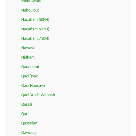
Moutawalli
Naboulouçi
Naçafi (m.508H)
Naçafi (m.537H)
Naçafi (m.710H)
Nawawi
Nidham
Qaddoumi
Qadi 'Iyad
Qadi Houçayn
Qadi ‘Abdil-Wahhab
Qarafi
Qari
Qastallani
Qawouqji