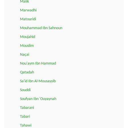
Malik
Marwadhi
Matouridi
Mouhammad Ibn Sahnoun
Moujahid
Mouslim
Naçai
Nou'aym Ibn Hammad
Qatadah
Sa'id Ibn Al-Mousayyib
Souddi
Soufyan Ibn 'Ouyaynah
Tabarani
Tabari
Tahawi