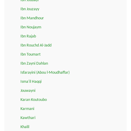
Ibn Joubayr
Ibn Jouzayy
Ibn Mandhour
Ibn Noujaym
Ibn Rajab
Ibn Rouchd Al-Jadd
Ibn Toumart
Ibn Zayni Dahlan
Isfarayini (Abou l-Moudhaffar)
Isma'il Haqqi
Jouwayni
Karan Koutoubo
Karmani
Kawthari
Khalil