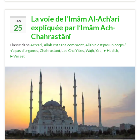
La voie de l’Imâm Al-Ach’ari
JAN
25
expliquée par l’Imâm Ach-
Chahrastâni
Classé dans
Ach'ari
,
Allah est sans comment
,
Allah n'est pas un corps /
n'a pas d'organes
,
Chahrastani
,
Les Chafi'ites
,
Wajh
,
Yad
,
►Hadith
,
►Verset