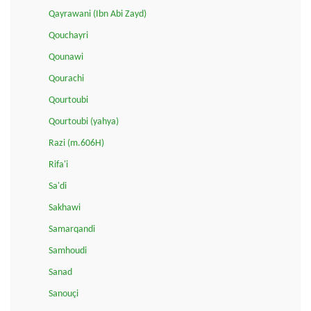
Qayrawani (Ibn Abi Zayd)
Qouchayri
Qounawi
Qourachi
Qourtoubi
Qourtoubi (yahya)
Razi (m.606H)
Rifa'i
Sa'di
Sakhawi
Samarqandi
Samhoudi
Sanad
Sanouçi