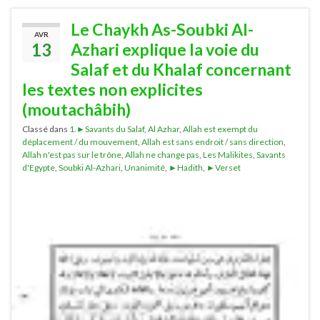
Le Chaykh As-Soubki Al-
AVR
13
Azhari explique la voie du
Salaf et du Khalaf concernant
les textes non explicites
(moutachâbih)
Classé dans
1.►Savants du Salaf
,
Al Azhar
,
Allah est exempt du
déplacement / du mouvement
,
Allah est sans endroit / sans direction
,
Allah n'est pas sur le trône
,
Allah ne change pas
,
Les Malikites
,
Savants
d'Egypte
,
Soubki Al-Azhari
,
Unanimité
,
►Hadith
,
►Verset