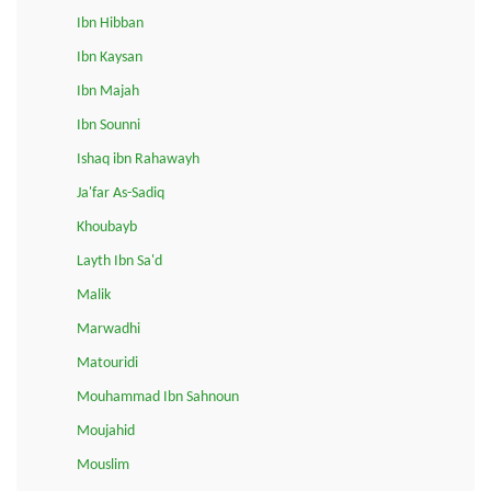
Ibn Hibban
Ibn Kaysan
Ibn Majah
Ibn Sounni
Ishaq ibn Rahawayh
Ja'far As-Sadiq
Khoubayb
Layth Ibn Sa'd
Malik
Marwadhi
Matouridi
Mouhammad Ibn Sahnoun
Moujahid
Mouslim