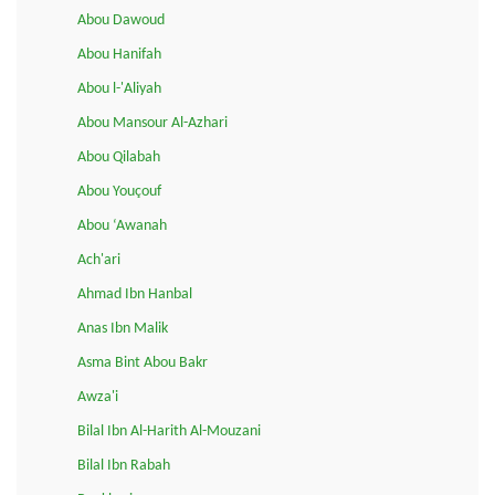
Abou Dawoud
Abou Hanifah
Abou l-'Aliyah
Abou Mansour Al-Azhari
Abou Qilabah
Abou Youçouf
Abou ‘Awanah
Ach'ari
Ahmad Ibn Hanbal
Anas Ibn Malik
Asma Bint Abou Bakr
Awza'i
Bilal Ibn Al-Harith Al-Mouzani
Bilal Ibn Rabah