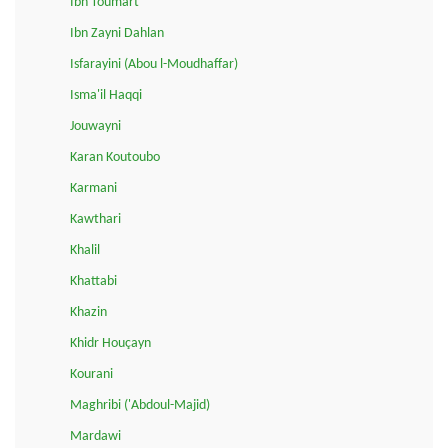
Ibn Toumart
Ibn Zayni Dahlan
Isfarayini (Abou l-Moudhaffar)
Isma'il Haqqi
Jouwayni
Karan Koutoubo
Karmani
Kawthari
Khalil
Khattabi
Khazin
Khidr Houçayn
Kourani
Maghribi ('Abdoul-Majid)
Mardawi