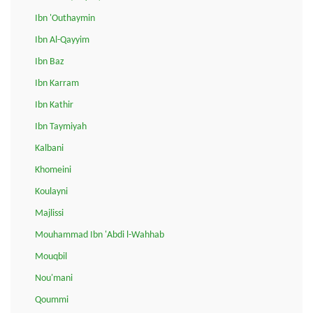
Ibn 'Outhaymin
Ibn Al-Qayyim
Ibn Baz
Ibn Karram
Ibn Kathir
Ibn Taymiyah
Kalbani
Khomeini
Koulayni
Majlissi
Mouhammad Ibn 'Abdi l-Wahhab
Mouqbil
Nou'mani
Qoummi