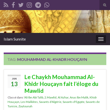
Tog
sear
Search for:
for
Islam Sunnite
Togg
navig
TAG:
MOUHAMMAD AL-KHADR HOUÇAYN
Le Chaykh Mouhammad Al-
JAN
13
Khidr Houçayn fait l’éloge du
Mawlid
Classé dans
'Ali Ibn Abi Talib
,
2.Mawlid
,
Al Azhar
,
Anas Ibn Malik
,
Khidr
Houçayn
,
Les Malikites
,
Savants d'Algérie
,
Savants d'Egypte
,
Savants de
Tunisie
,
Zaytounah