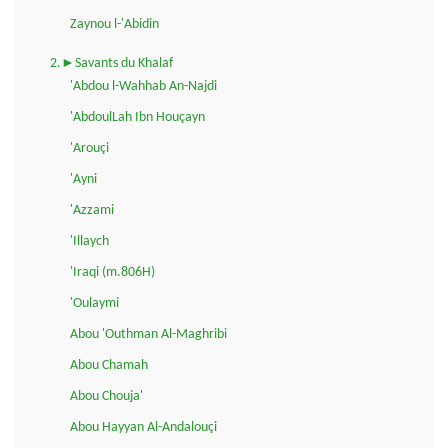
Zaynou l-'Abidin
2.►Savants du Khalaf
'Abdou l-Wahhab An-Najdi
'AbdoulLah Ibn Houçayn
'Arouçi
'Ayni
'Azzami
'Illaych
'Iraqi (m.806H)
'Oulaymi
Abou 'Outhman Al-Maghribi
Abou Chamah
Abou Chouja'
Abou Hayyan Al-Andalouçi