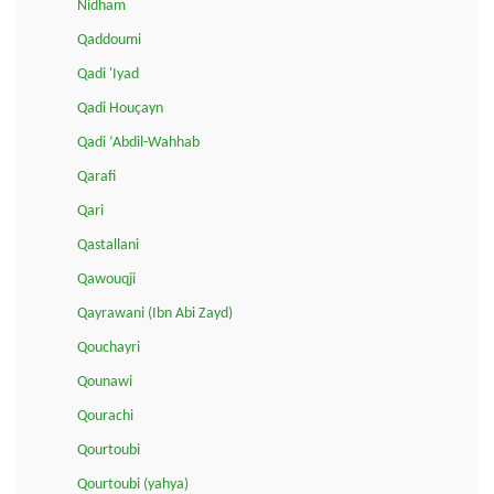
Nidham
Qaddoumi
Qadi 'Iyad
Qadi Houçayn
Qadi ‘Abdil-Wahhab
Qarafi
Qari
Qastallani
Qawouqji
Qayrawani (Ibn Abi Zayd)
Qouchayri
Qounawi
Qourachi
Qourtoubi
Qourtoubi (yahya)