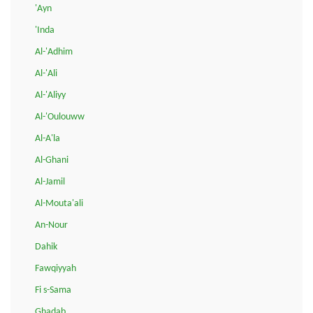
'Ayn
'Inda
Al-'Adhim
Al-'Ali
Al-'Aliyy
Al-'Oulouww
Al-A'la
Al-Ghani
Al-Jamil
Al-Mouta'ali
An-Nour
Dahik
Fawqiyyah
Fi s-Sama
Ghadab