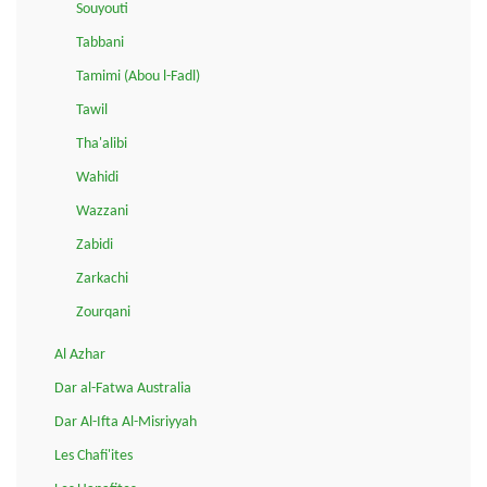
Souyouti
Tabbani
Tamimi (Abou l-Fadl)
Tawil
Tha'alibi
Wahidi
Wazzani
Zabidi
Zarkachi
Zourqani
Al Azhar
Dar al-Fatwa Australia
Dar Al-Ifta Al-Misriyyah
Les Chafi'ites