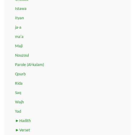
Istawa
Ityan
ja-a
ma'a
Maji
Nouzoul
Parole (Al-kalam)
Qourb
Rida
Saq
Wajh
Yad
►Hadith
►Verset