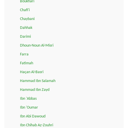
Boukhari
Chafi'i
Chaybani
Dahhak
Darimi
Dhoun-Noun Al-Misri
Farra
Fatimah
Haçan Al-Basri
Hammad Ibn Salamah
Hammad Ibn Zayd
Ibn 'Abbas
Ibn 'Oumar
Ibn Abi Dawoud
Ibn Chihab Az-Zouhri