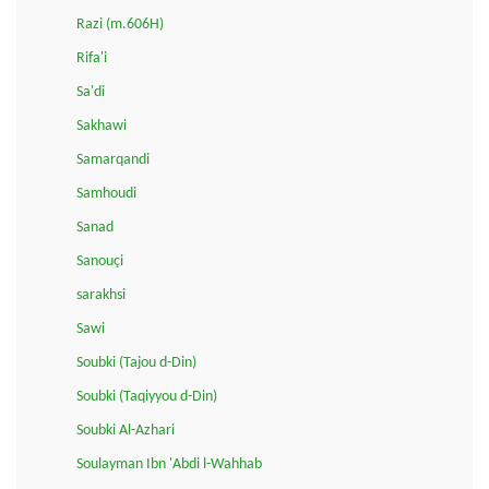
Razi (m.606H)
Rifa'i
Sa'di
Sakhawi
Samarqandi
Samhoudi
Sanad
Sanouçi
sarakhsi
Sawi
Soubki (Tajou d-Din)
Soubki (Taqiyyou d-Din)
Soubki Al-Azhari
Soulayman Ibn 'Abdi l-Wahhab