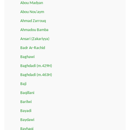
Abou Madyan
Abou Nou'aym
Ahmad Zarrouq
Ahmadou Bamba
Ansari (Zakariyya)
Badr Ar-Rachid
Baghawi
Baghdadi (m.429H)
Baghdadi (m.463H)
Baji
Baqillani
Barilwi
Bayadi
Baydawi
Bayhaqi