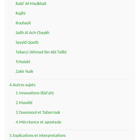
Rabi' Al-Madkhali
Rajihi
Rouhayli
Salih Al Ach-Chaykh
Sayyid Qoutb
Tabarçi (Ahmad Ibn Abi Talib)
Tchalabi
Zakir Naik
4.Autres sujets
1.Innovations (Bid'ah)
2.Mawlid
3.Tawassoul et Tabarrouk
4.Mécréance et apostasie
5.Explications et interpretations