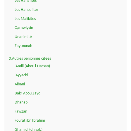
Les Hanafites
Les Hanbalites
Les Malikites
Qarawiyyin
Unanimité
Zaytounah
3.Autres personnes citées
'Amili (Abou l-Hassan)
'Ayyachi
Albani
Bakr Abou Zayd
Dhahabi
Fawzan
Fourat ibn Ibrahim
Ghamidi (dhiyab)