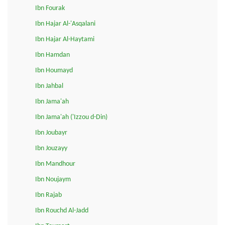
Ibn Fourak
Ibn Hajar Al-'Asqalani
Ibn Hajar Al-Haytami
Ibn Hamdan
Ibn Houmayd
Ibn Jahbal
Ibn Jama'ah
Ibn Jama'ah ('Izzou d-Din)
Ibn Joubayr
Ibn Jouzayy
Ibn Mandhour
Ibn Noujaym
Ibn Rajab
Ibn Rouchd Al-Jadd