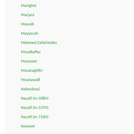
Marighni
Marjani
Mawsili
Mayyarah
Mehmed Zahid Kotku
Moudhaffar
Mounawi
Moustaghfiri
Moutawalli
Naboulouçi
Naçafi (m.508H)
Naçafi (m.537H)
Naçafi (m.710H)
Nawawi