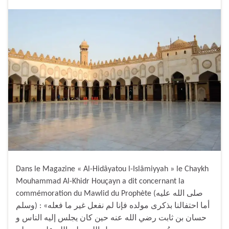
Dans le Magazine « Al-Hidâyatou l-Islâmiyyah » le Chaykh
Mouhammad Al-Khidr Houçayn a dit concernant la
commémoration du Mawlid du Prophète (صلى الله عليه
وسلم) : «أما احتفالنا بذكرى مولده فإنا لم نفعل غير ما فعله
حسان بن ثابت رضي الله عنه حين كان يجلس إليه الناس و