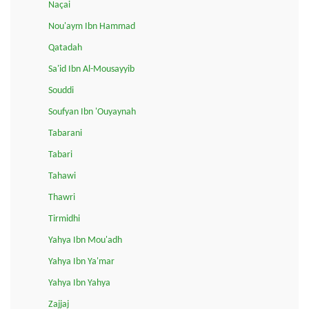
Naçai
Nou'aym Ibn Hammad
Qatadah
Sa'id Ibn Al-Mousayyib
Souddi
Soufyan Ibn 'Ouyaynah
Tabarani
Tabari
Tahawi
Thawri
Tirmidhi
Yahya Ibn Mou'adh
Yahya Ibn Ya'mar
Yahya Ibn Yahya
Zajjaj