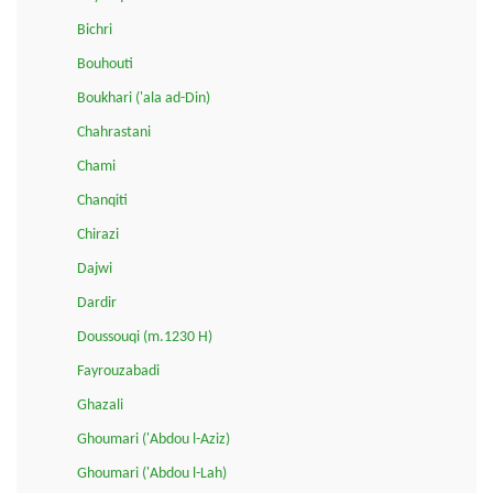
Bichri
Bouhouti
Boukhari ('ala ad-Din)
Chahrastani
Chami
Chanqiti
Chirazi
Dajwi
Dardir
Doussouqi (m.1230 H)
Fayrouzabadi
Ghazali
Ghoumari ('Abdou l-Aziz)
Ghoumari ('Abdou l-Lah)