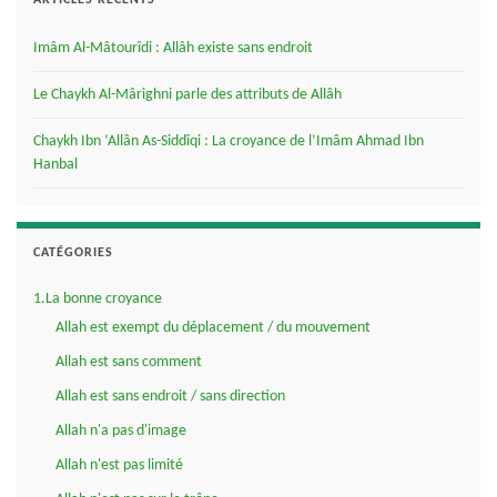
ARTICLES RÉCENTS
Imâm Al-Mâtourîdi : Allâh existe sans endroit
Le Chaykh Al-Mârighni parle des attributs de Allâh
Chaykh Ibn ‘Allân As-Siddîqi : La croyance de l’Imâm Ahmad Ibn
Hanbal
CATÉGORIES
1.La bonne croyance
Allah est exempt du déplacement / du mouvement
Allah est sans comment
Allah est sans endroit / sans direction
Allah n'a pas d'image
Allah n'est pas limité