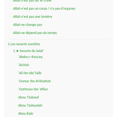
Allah n'est pas sur le trône
Allah n'est pas un corps / n'a pas d'organes
Allah n'est pas une lumière
Allah ne change pas
Allah ne dépend pas du temps
2.Les savants sunnites
1.►Savants du Salaf
'Abdou r-Razzaq
'Aichah
'Ali Ibn Abi Talib
'Oumar Ibn Al-khattab
'Outhman Ibn 'Affan
Abou 'Oubayd
Abou 'Oubaydah
Abou Bakr