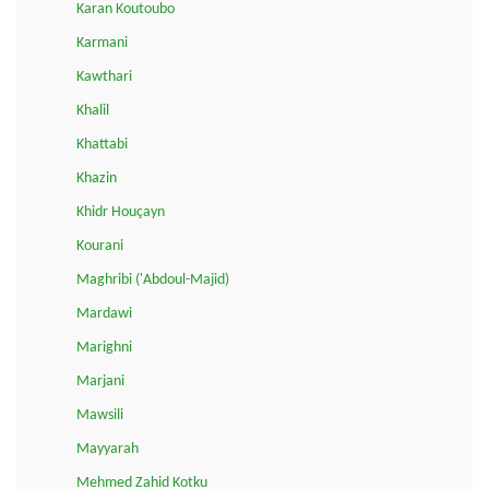
Karan Koutoubo
Karmani
Kawthari
Khalil
Khattabi
Khazin
Khidr Houçayn
Kourani
Maghribi ('Abdoul-Majid)
Mardawi
Marighni
Marjani
Mawsili
Mayyarah
Mehmed Zahid Kotku