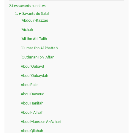
2.Les savants sunnites
1.►Savants du Salaf
'Abdou r-Razzaq
'Aichah
'Ali Ibn Abi Talib
'Oumar Ibn Al-khattab
'Outhman Ibn 'Affan
Abou 'Oubayd
Abou 'Oubaydah
Abou Bakr
Abou Dawoud
Abou Hanifah
Abou l-'Aliyah
Abou Mansour Al-Azhari
Abou Qilabah