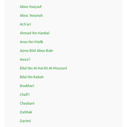
Abou Youçouf
Abou ‘Awanah
Ach'ari
Ahmad Ibn Hanbal
Anas Ibn Malik
Asma Bint Abou Bakr
Awza'i
Bilal Ibn Al-Harith Al-Mouzani
Bilal Ibn Rabah
Boukhari
Chafi'i
Chaybani
Dahhak
Darimi