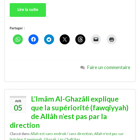
Lire la suite
Partager :
Faire un commentaire
L’Imâm Al-Ghazâli explique
AVR
05
que la supériorité (fawqiyyah)
de Allâh n’est pas par la
direction
Classé dans
Allah est sans endroit / sans direction
,
Allah n'est pas sur
le trône
,
Fawqiyyah
,
Ghazali
,
Les Chafi'ites