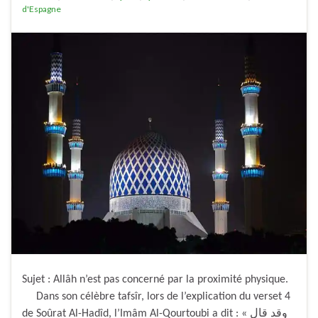
d'Espagne
Sujet : Allâh n’est pas concerné par la proximité physique.
Dans son célèbre tafsîr, lors de l’explication du verset 4
de Soûrat Al-Hadîd, l’Imâm Al-Qourtoubi a dit : « وقد قال