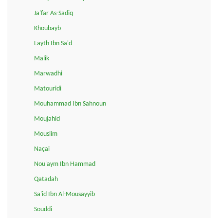
Ja'far As-Sadiq
Khoubayb
Layth Ibn Sa'd
Malik
Marwadhi
Matouridi
Mouhammad Ibn Sahnoun
Moujahid
Mouslim
Naçai
Nou'aym Ibn Hammad
Qatadah
Sa'id Ibn Al-Mousayyib
Souddi