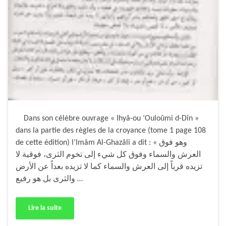
Dans son célèbre ouvrage « Ihyâ-ou ‘Ouloûmi d-Dîn »
dans la partie des règles de la croyance (tome 1 page 108
de cette édition) l’Imâm Al-Ghazâli a dit : « وهو فوق
العرش والسماء وفوق كل شيء إلى تخوم الثرى، فوقية لا
تزيده قرباً إلى العرش والسماء كما لا تزيده بعداً عن الأرض
والثرى بل هو رفيع …
Lire la suite