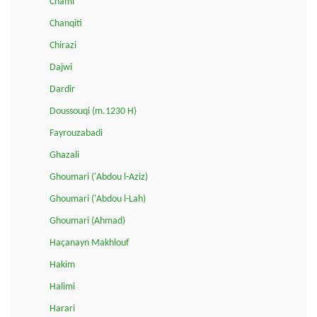
Chami
Chanqiti
Chirazi
Dajwi
Dardir
Doussouqi (m.1230 H)
Fayrouzabadi
Ghazali
Ghoumari ('Abdou l-Aziz)
Ghoumari ('Abdou l-Lah)
Ghoumari (Ahmad)
Haçanayn Makhlouf
Hakim
Halimi
Harari