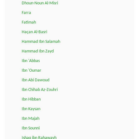
Dhoun-Noun Al-Misri
Farra
Fatimah
Haçan Al-Basri
Hammad Ibn Salamah
Hammad Ibn Zayd
Ibn 'Abbas
Ibn 'Oumar
Ibn Abi Dawoud
Ibn Chihab Az-Zouhri
Ibn Hibban
Ibn Kaysan
Ibn Majah
Ibn Sounni
Ishaq ibn Rahawayh