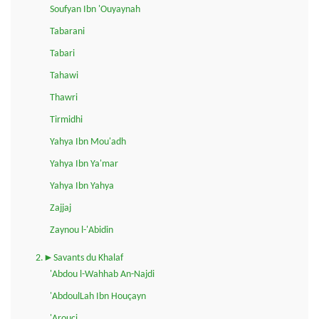
Soufyan Ibn 'Ouyaynah
Tabarani
Tabari
Tahawi
Thawri
Tirmidhi
Yahya Ibn Mou'adh
Yahya Ibn Ya'mar
Yahya Ibn Yahya
Zajjaj
Zaynou l-'Abidin
2.►Savants du Khalaf
'Abdou l-Wahhab An-Najdi
'AbdoulLah Ibn Houçayn
'Arouçi