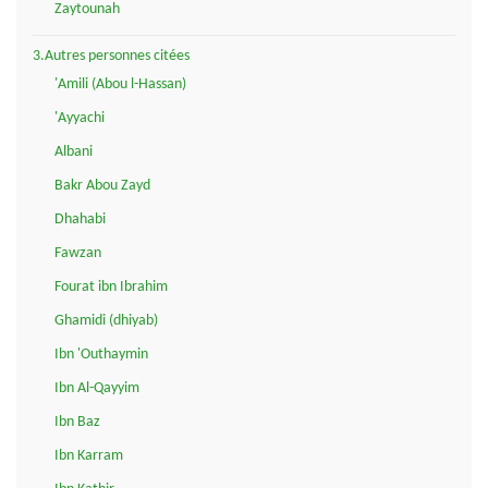
Zaytounah
3.Autres personnes citées
'Amili (Abou l-Hassan)
'Ayyachi
Albani
Bakr Abou Zayd
Dhahabi
Fawzan
Fourat ibn Ibrahim
Ghamidi (dhiyab)
Ibn 'Outhaymin
Ibn Al-Qayyim
Ibn Baz
Ibn Karram