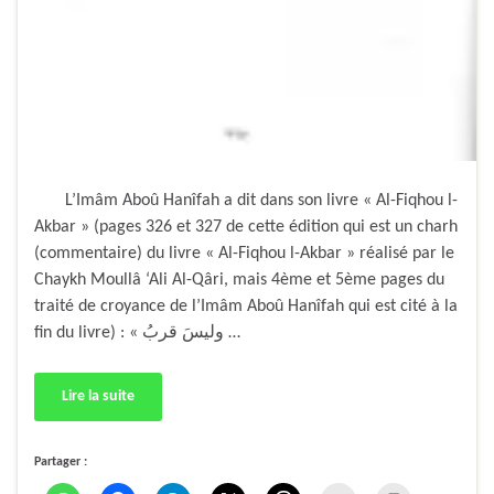
L’Imâm Aboû Hanîfah a dit dans son livre « Al-Fiqhou l-
Akbar » (pages 326 et 327 de cette édition qui est un charh
(commentaire) du livre « Al-Fiqhou l-Akbar » réalisé par le
Chaykh Moullâ ‘Ali Al-Qâri, mais 4ème et 5ème pages du
traité de croyance de l’Imâm Aboû Hanîfah qui est cité à la
fin du livre) : « وليسَ قربُ …
Lire la suite
Partager :