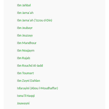
Ibn Jahbal
Ibn Jama'ah
Ibn Jama'ah ('Izzou d-Din)
Ibn Joubayr
Ibn Jouzayy
Ibn Mandhour
Ibn Noujaym
Ibn Rajab
Ibn Rouchd Al-Jadd
Ibn Toumart
Ibn Zayni Dahlan
Isfarayini (Abou l-Moudhaffar)
Isma'il Haqqi
Jouwayni