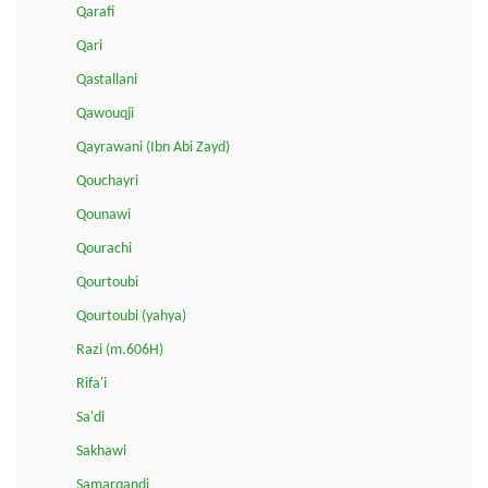
Qarafi
Qari
Qastallani
Qawouqji
Qayrawani (Ibn Abi Zayd)
Qouchayri
Qounawi
Qourachi
Qourtoubi
Qourtoubi (yahya)
Razi (m.606H)
Rifa'i
Sa'di
Sakhawi
Samarqandi