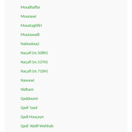
Moudhaffar
Mounawi
Moustaghfiri
Moutawalli
Naboulouçi
Naçafi (m.508H)
Naçafi (m.537H)
Naçafi (m.710H)
Nawawi
Nidham
Qaddoumi
Qadi 'Iyad
Qadi Houçayn
Qadi ‘Abdil-Wahhab