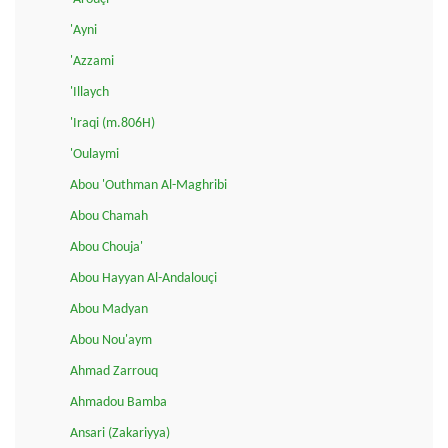
'Ayni
'Azzami
'Illaych
'Iraqi (m.806H)
'Oulaymi
Abou 'Outhman Al-Maghribi
Abou Chamah
Abou Chouja'
Abou Hayyan Al-Andalouçi
Abou Madyan
Abou Nou'aym
Ahmad Zarrouq
Ahmadou Bamba
Ansari (Zakariyya)