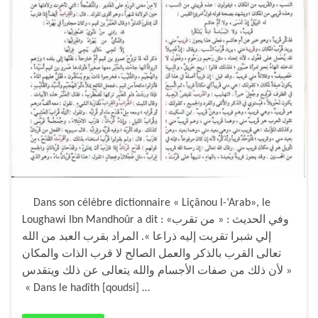
Dans son célèbre dictionnaire « Liçânou l-‘Arab», le
Loughawi Ibn Mandhoûr a dit : «وفي الحديث : « من تقرب
إلي شبرا تقربت إليه ذراعا ». المراد بقرب العبد من الله
تعالى القرب بالذكر والعمل الصالح لا قرب الذات والمكان
لأن ذلك من صفات الأجسام والله يتعالى عن ذلك ويتقدس »
« Dans le hadîth [qoudsi] …