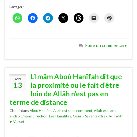
Partager :
Faire un commentaire
L’Imâm Aboû Hanîfah dit que
JAN
13
la proximité ou le fait d’être
loin de Allâh n’est pas en
terme de distance
Classé dans
Abou Hanifah
,
Allah est sans comment
,
Allah est sans
endroit / sans direction
,
Les Hanafites
,
Qourb
,
Savants d'Irak
,
►Hadith
,
►Verset