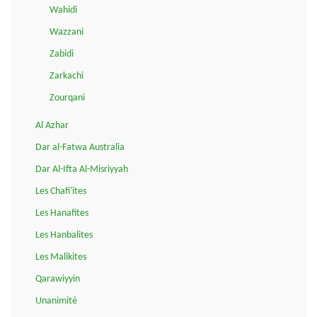
Wahidi
Wazzani
Zabidi
Zarkachi
Zourqani
Al Azhar
Dar al-Fatwa Australia
Dar Al-Ifta Al-Misriyyah
Les Chafi'ites
Les Hanafites
Les Hanbalites
Les Malikites
Qarawiyyin
Unanimité