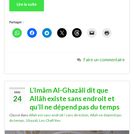
Lire la suite
Partager :
Faire un commentaire
L’Imâm Al-Ghazâli dit que
MAI
24
Allâh existe sans endroit et
qu’Il ne dépend pas du temps
Classé dans
Allah est sans endroit / sans direction
,
Allah ne dépend pas
du temps
,
Ghazali
,
Les Chafi'ites