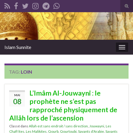
Tog
sear
Search for:
for
Islam Sunnite
Togg
navig
TAG:
LOIN
L’Imâm Al-Jouwayni : le
MAI
08
prophète ne s’est pas
rapproché physiquement de
Allâh lors de l’ascension
Classé dans
Allah est sans endroit / sans direction
,
Jouwayni
,
Les
Chafi'ites
,
Les Malikites
,
Qourb
,
Qourtoubi
,
Savants d'Arabie
,
Savants