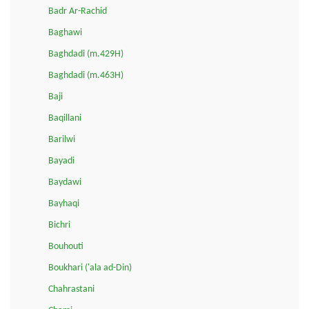
Badr Ar-Rachid
Baghawi
Baghdadi (m.429H)
Baghdadi (m.463H)
Baji
Baqillani
Barilwi
Bayadi
Baydawi
Bayhaqi
Bichri
Bouhouti
Boukhari ('ala ad-Din)
Chahrastani