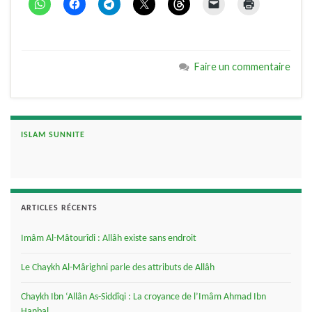
Faire un commentaire
ISLAM SUNNITE
ARTICLES RÉCENTS
Imâm Al-Mâtourîdi : Allâh existe sans endroit
Le Chaykh Al-Mârighni parle des attributs de Allâh
Chaykh Ibn ‘Allân As-Siddîqi : La croyance de l’Imâm Ahmad Ibn
Hanbal