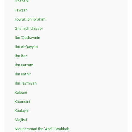
Dhahabi
Fawzan
Fourat ibn Ibrahim
Ghamidi (dhiyab)
Ibn 'Outhaymin
Ibn Al-Qayyim
Ibn Baz
Ibn Karram
Ibn Kathir
Ibn Taymiyah
Kalbani
Khomeini
Koulayni
Majlissi
Mouhammad Ibn 'Abdi l-Wahhab