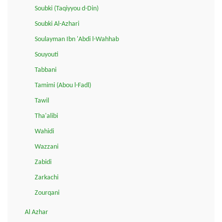
Soubki (Taqiyyou d-Din)
Soubki Al-Azhari
Soulayman Ibn 'Abdi l-Wahhab
Souyouti
Tabbani
Tamimi (Abou l-Fadl)
Tawil
Tha'alibi
Wahidi
Wazzani
Zabidi
Zarkachi
Zourqani
Al Azhar