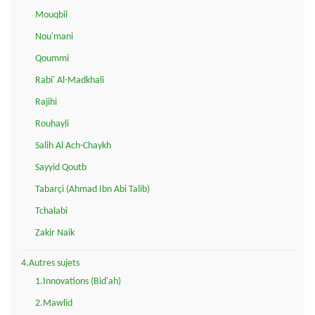
Mouqbil
Nou'mani
Qoummi
Rabi' Al-Madkhali
Rajihi
Rouhayli
Salih Al Ach-Chaykh
Sayyid Qoutb
Tabarçi (Ahmad Ibn Abi Talib)
Tchalabi
Zakir Naik
4.Autres sujets
1.Innovations (Bid'ah)
2.Mawlid