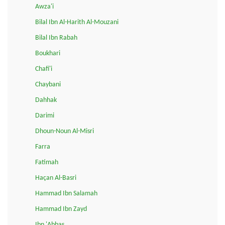
Awza'i
Bilal Ibn Al-Harith Al-Mouzani
Bilal Ibn Rabah
Boukhari
Chafi'i
Chaybani
Dahhak
Darimi
Dhoun-Noun Al-Misri
Farra
Fatimah
Haçan Al-Basri
Hammad Ibn Salamah
Hammad Ibn Zayd
Ibn 'Abbas