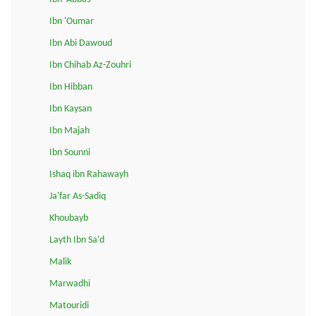
Ibn 'Oumar
Ibn Abi Dawoud
Ibn Chihab Az-Zouhri
Ibn Hibban
Ibn Kaysan
Ibn Majah
Ibn Sounni
Ishaq ibn Rahawayh
Ja'far As-Sadiq
Khoubayb
Layth Ibn Sa'd
Malik
Marwadhi
Matouridi