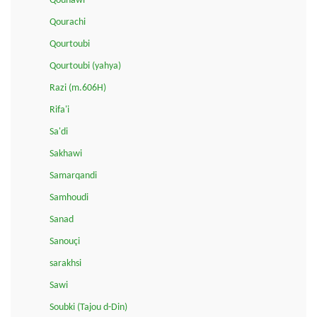
Qounawi
Qourachi
Qourtoubi
Qourtoubi (yahya)
Razi (m.606H)
Rifa'i
Sa'di
Sakhawi
Samarqandi
Samhoudi
Sanad
Sanouçi
sarakhsi
Sawi
Soubki (Tajou d-Din)