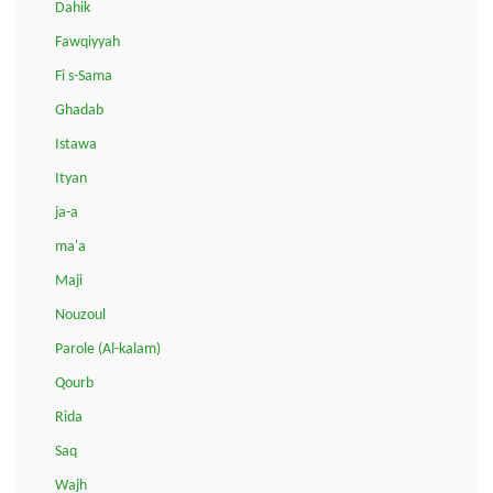
Dahik
Fawqiyyah
Fi s-Sama
Ghadab
Istawa
Ityan
ja-a
ma'a
Maji
Nouzoul
Parole (Al-kalam)
Qourb
Rida
Saq
Wajh