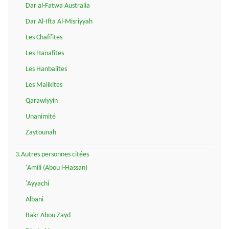
Dar al-Fatwa Australia
Dar Al-Ifta Al-Misriyyah
Les Chafi'ites
Les Hanafites
Les Hanbalites
Les Malikites
Qarawiyyin
Unanimité
Zaytounah
3.Autres personnes citées
'Amili (Abou l-Hassan)
'Ayyachi
Albani
Bakr Abou Zayd