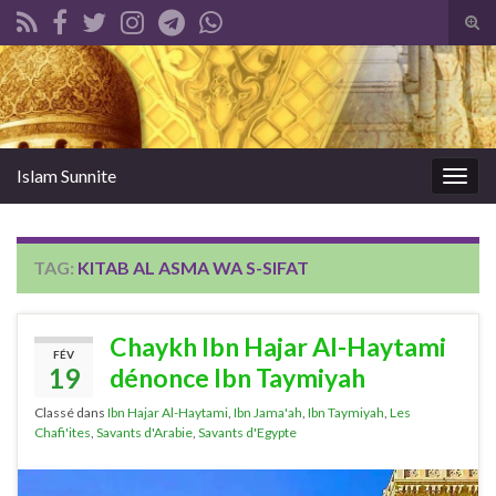
Tog
sear
Search for:
for
Islam Sunnite
Togg
navig
TAG:
KITAB AL ASMA WA S-SIFAT
Chaykh Ibn Hajar Al-Haytami
FÉV
19
dénonce Ibn Taymiyah
Classé dans
Ibn Hajar Al-Haytami
,
Ibn Jama'ah
,
Ibn Taymiyah
,
Les
Chafi'ites
,
Savants d'Arabie
,
Savants d'Egypte