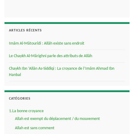
ARTICLES RÉCENTS
Imâm Al-Mâtourîdi : Allâh existe sans endroit
Le Chaykh Al-Mârighni parle des attributs de Allâh
Chaykh Ibn ‘Allân As-Siddîqi : La croyance de l’Imâm Ahmad Ibn
Hanbal
CATÉGORIES
1.La bonne croyance
Allah est exempt du déplacement / du mouvement
Allah est sans comment