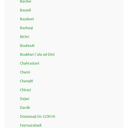
Barilwi
Bayadi
Baydawi
Bayhaqi
Bichri
Bouhouti
Boukhari ('ala ad-Din)
Chahrastani
Chami
Chanqiti
Chirazi
Dajwi
Dardir
Doussouqi (m.1230 H)
Fayrouzabadi