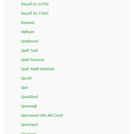
Naçafi (m.537H)
Naçafi (m.710H)
Nawawi
Nidham
Qaddoumi
Qadi 'Iyad
Qadi Houçayn
Qadi ‘Abdil-Wahhab
Qarafi
Qari
Qastallani
Qawouqji
Qayrawani (Ibn Abi Zayd)
Qouchayri