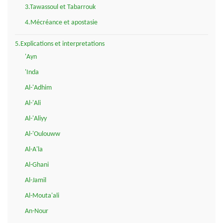
3.Tawassoul et Tabarrouk
4.Mécréance et apostasie
5.Explications et interpretations
'Ayn
'Inda
Al-'Adhim
Al-'Ali
Al-'Aliyy
Al-'Oulouww
Al-A'la
Al-Ghani
Al-Jamil
Al-Mouta'ali
An-Nour