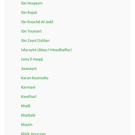
Ibn Noujaym
Ibn Rajab
Ibn Rouchd Al-Jadd
Ibn Toumart
Ibn Zayni Dahlan
Isfarayini (Abou l-Moudhaffar)
Isma'il Haqqi
Jouwayni
Karan Koutoubo
Karmani
Kawthari
Khalil
Khattabi
Khazin
Khidr Houçayn