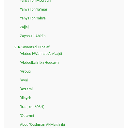
Yahya Ibn Mou'adh
Yahya Ibn Ya'mar
Yahya Ibn Yahya
Zajjaj
Zaynou l-'Abidin
2.►Savants du Khalaf
'Abdou l-Wahhab An-Najdi
'AbdoulLah Ibn Houçayn
'Arouçi
'Ayni
'Azzami
'Illaych
'Iraqi (m.806H)
'Oulaymi
Abou 'Outhman Al-Maghribi