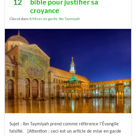
12
bible pour justifier sa
croyance
Classé dans
8.Mises en garde
,
Ibn Taymiyah
Sujet : Ibn Taymiyah prend comme référence l’Évangile
falsifié. [Attention : ceci est un article de mise en garde