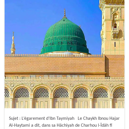
Sujet : L’égarement d’Ibn Taymiyah Le Chaykh Ibnou Hajar
Al-Haytami a dit, dans sa Hâchiyah de Charhou l-Îdâh fî