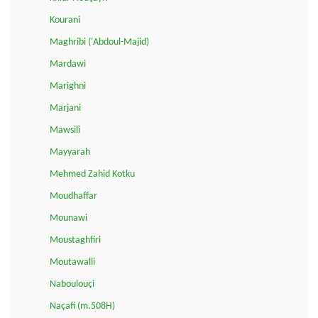
Kourani
Maghribi ('Abdoul-Majid)
Mardawi
Marighni
Marjani
Mawsili
Mayyarah
Mehmed Zahid Kotku
Moudhaffar
Mounawi
Moustaghfiri
Moutawalli
Naboulouçi
Naçafi (m.508H)