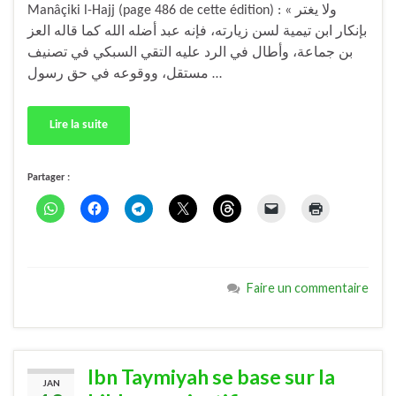
Manâçiki l-Hajj (page 486 de cette édition) : « ولا يغتر
بإنكار ابن تيمية لسن زيارته، فإنه عبد أضله الله كما قاله العز
بن جماعة، وأطال في الرد عليه التقي السبكي في تصنيف
مستقل، ووقوعه في حق رسول …
Lire la suite
Partager :
Faire un commentaire
Ibn Taymiyah se base sur la
JAN