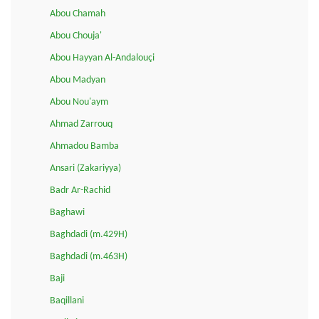
Abou Chamah
Abou Chouja'
Abou Hayyan Al-Andalouçi
Abou Madyan
Abou Nou'aym
Ahmad Zarrouq
Ahmadou Bamba
Ansari (Zakariyya)
Badr Ar-Rachid
Baghawi
Baghdadi (m.429H)
Baghdadi (m.463H)
Baji
Baqillani