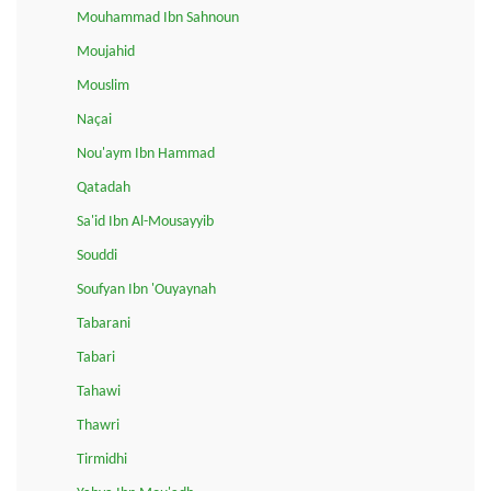
Mouhammad Ibn Sahnoun
Moujahid
Mouslim
Naçai
Nou'aym Ibn Hammad
Qatadah
Sa'id Ibn Al-Mousayyib
Souddi
Soufyan Ibn 'Ouyaynah
Tabarani
Tabari
Tahawi
Thawri
Tirmidhi