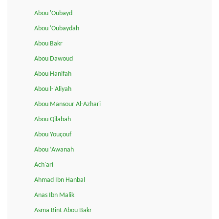
Abou 'Oubayd
Abou 'Oubaydah
Abou Bakr
Abou Dawoud
Abou Hanifah
Abou l-'Aliyah
Abou Mansour Al-Azhari
Abou Qilabah
Abou Youçouf
Abou ‘Awanah
Ach'ari
Ahmad Ibn Hanbal
Anas Ibn Malik
Asma Bint Abou Bakr