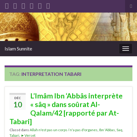
Tog
sea
Search for:
for
Islam Sunnite
Togg
navig
TAG:
INTERPRETATION TABARI
L’Imâm Ibn ‘Abbâs interprète
DÉC
10
« sâq » dans soûrat Al-
Qalam/42 [rapporté par At-
Tabari]
Classé dans
Allah n'est pas un corps / n'a pas d'organes
,
Ibn 'Abbas
,
Saq
,
Tabari
,
►Verset