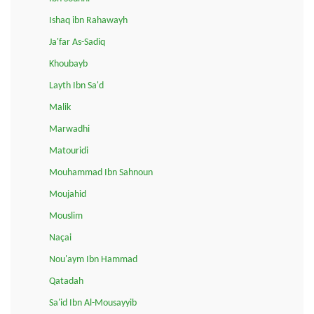
Ishaq ibn Rahawayh
Ja'far As-Sadiq
Khoubayb
Layth Ibn Sa'd
Malik
Marwadhi
Matouridi
Mouhammad Ibn Sahnoun
Moujahid
Mouslim
Naçai
Nou'aym Ibn Hammad
Qatadah
Sa'id Ibn Al-Mousayyib