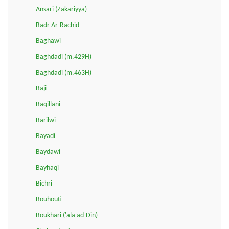
Ansari (Zakariyya)
Badr Ar-Rachid
Baghawi
Baghdadi (m.429H)
Baghdadi (m.463H)
Baji
Baqillani
Barilwi
Bayadi
Baydawi
Bayhaqi
Bichri
Bouhouti
Boukhari ('ala ad-Din)