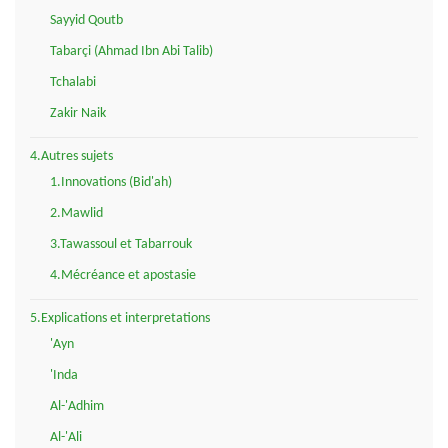
Sayyid Qoutb
Tabarçi (Ahmad Ibn Abi Talib)
Tchalabi
Zakir Naik
4.Autres sujets
1.Innovations (Bid'ah)
2.Mawlid
3.Tawassoul et Tabarrouk
4.Mécréance et apostasie
5.Explications et interpretations
'Ayn
'Inda
Al-'Adhim
Al-'Ali