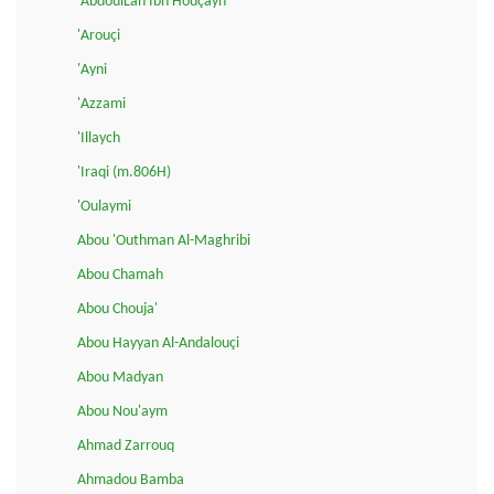
'AbdoulLah Ibn Houçayn
'Arouçi
'Ayni
'Azzami
'Illaych
'Iraqi (m.806H)
'Oulaymi
Abou 'Outhman Al-Maghribi
Abou Chamah
Abou Chouja'
Abou Hayyan Al-Andalouçi
Abou Madyan
Abou Nou'aym
Ahmad Zarrouq
Ahmadou Bamba