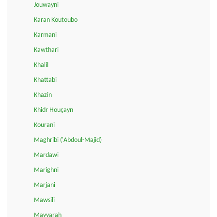
Jouwayni
Karan Koutoubo
Karmani
Kawthari
Khalil
Khattabi
Khazin
Khidr Houçayn
Kourani
Maghribi ('Abdoul-Majid)
Mardawi
Marighni
Marjani
Mawsili
Mayyarah