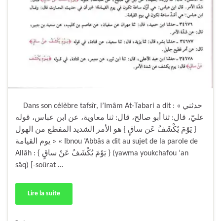
Dans son célèbre tafsîr, l’Imâm At-Tabari a dit : « حدثني
عليّ، قال: ثنا أبو صالح، قال: ثنا معاوية، عن ابن عباس، قوله
{ يَوْمَ يُكْشَفُ عَن ساقٍ } هو الأمر الشديد المفظع من الهول
يوم القيامة » « Ibnou ’Abbâs a dit au sujet de la parole de
Allâh : { يَوْمَ يُكْشَفُ عَنْ ساقٍ } (yawma youkchafou ‘an
sâq) [-soûrat …
Lire la suite