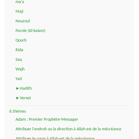
ma'a
Maji
Nouzoul
Parole (Al-kalam)
Qourb
Rida
Saq
Wajh
Yad
►Hadith
►Verset
6.thèmes
Adam : Premier Prophète-Messager
Attribuer l'endroit ou la direction à Allah est de la mécréance
Attribuer le corps à Allah est de la mécréance