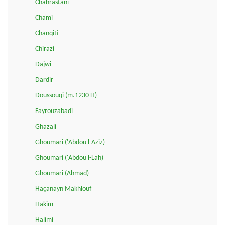
Chahrastani
Chami
Chanqiti
Chirazi
Dajwi
Dardir
Doussouqi (m.1230 H)
Fayrouzabadi
Ghazali
Ghoumari ('Abdou l-Aziz)
Ghoumari ('Abdou l-Lah)
Ghoumari (Ahmad)
Haçanayn Makhlouf
Hakim
Halimi