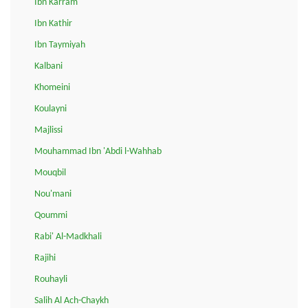
Ibn Karram
Ibn Kathir
Ibn Taymiyah
Kalbani
Khomeini
Koulayni
Majlissi
Mouhammad Ibn 'Abdi l-Wahhab
Mouqbil
Nou'mani
Qoummi
Rabi' Al-Madkhali
Rajihi
Rouhayli
Salih Al Ach-Chaykh