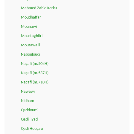
Mehmed Zahid Kotku
Moudhaffar
Mounawi
Moustaghfiri
Moutawalli
Naboulouçi
Naçafi (m.508H)
Naçafi (m.537H)
Naçafi (m.710H)
Nawawi
Nidham
Qaddoumi
Qadi 'Iyad
Qadi Houçayn