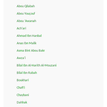
Abou Qilabah
Abou Youçouf
Abou ‘Awanah
Ach'ari
Ahmad Ibn Hanbal
Anas Ibn Malik
Asma Bint Abou Bakr
Awza'i
Bilal Ibn Al-Harith Al-Mouzani
Bilal Ibn Rabah
Boukhari
Chafi'i
Chaybani
Dahhak