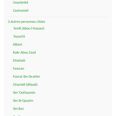
Unanimité
Zaytounah
3.Autres personnes citées
'Amili (Abou l-Hassan)
'Ayyachi
Albani
Bakr Abou Zayd
Dhahabi
Fawzan
Fourat ibn Ibrahim
Ghamidi (dhiyab)
Ibn 'Outhaymin
Ibn Al-Qayyim
Ibn Baz