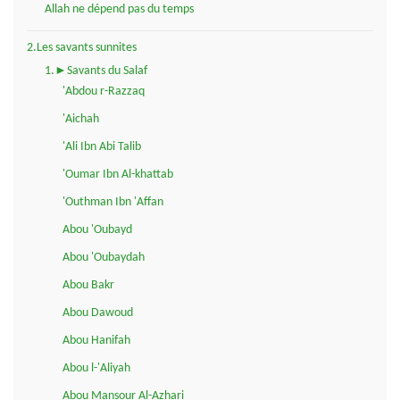
Allah ne dépend pas du temps
2.Les savants sunnites
1.►Savants du Salaf
'Abdou r-Razzaq
'Aichah
'Ali Ibn Abi Talib
'Oumar Ibn Al-khattab
'Outhman Ibn 'Affan
Abou 'Oubayd
Abou 'Oubaydah
Abou Bakr
Abou Dawoud
Abou Hanifah
Abou l-'Aliyah
Abou Mansour Al-Azhari