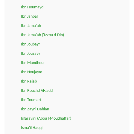
Ibn Houmayd
Ibn Jahbal
Ibn Jama'ah
Ibn Jama'ah ('Izzou d-Din)
Ibn Joubayr
Ibn Jouzayy
Ibn Mandhour
Ibn Noujaym
Ibn Rajab
Ibn Rouchd Al-Jadd
Ibn Toumart
Ibn Zayni Dahlan
Isfarayini (Abou l-Moudhaffar)
Isma'il Haqqi