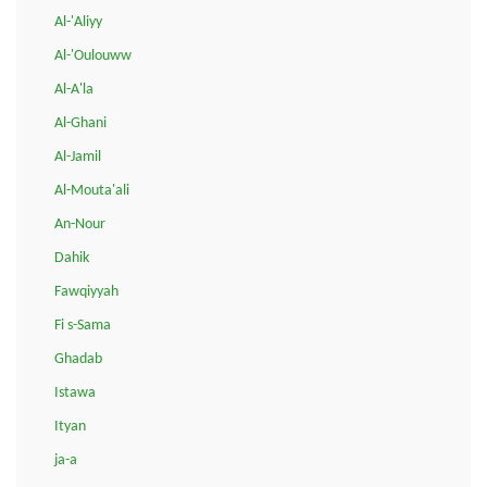
Al-'Aliyy
Al-'Oulouww
Al-A'la
Al-Ghani
Al-Jamil
Al-Mouta'ali
An-Nour
Dahik
Fawqiyyah
Fi s-Sama
Ghadab
Istawa
Ityan
ja-a