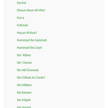
Darimi
Dhoun-Noun Al-Misri
Farra
Fatimah
Haçan Al-Basri
Hammad Ibn Salamah
Hammad Ibn Zayd
Ibn 'Abbas
Ibn 'Oumar
Ibn Abi Dawoud
Ibn Chihab Az-Zouhri
Ibn Hibban
Ibn Kaysan
Ibn Majah
Ibn Sounni