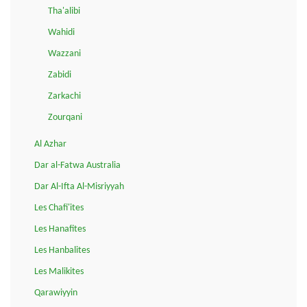
Tha'alibi
Wahidi
Wazzani
Zabidi
Zarkachi
Zourqani
Al Azhar
Dar al-Fatwa Australia
Dar Al-Ifta Al-Misriyyah
Les Chafi'ites
Les Hanafites
Les Hanbalites
Les Malikites
Qarawiyyin