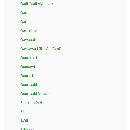
Qadi ‘Abdil-Wahhab
Qarafi
Qari
Qastallani
Qawouqji
Qayrawani (Ibn Abi Zayd)
Qouchayri
Qounawi
Qourachi
Qourtoubi
Qourtoubi (yahya)
Razi (m.606H)
Rifa'i
Sa'di
Sakhawi