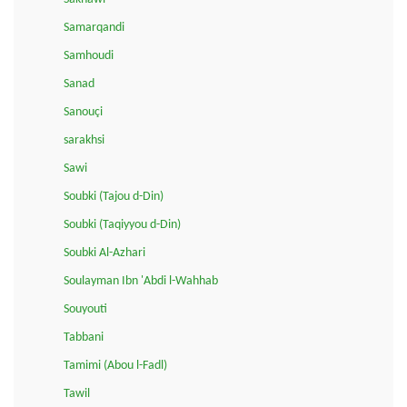
Samarqandi
Samhoudi
Sanad
Sanouçi
sarakhsi
Sawi
Soubki (Tajou d-Din)
Soubki (Taqiyyou d-Din)
Soubki Al-Azhari
Soulayman Ibn 'Abdi l-Wahhab
Souyouti
Tabbani
Tamimi (Abou l-Fadl)
Tawil