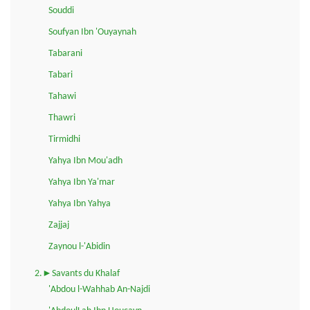
Souddi
Soufyan Ibn 'Ouyaynah
Tabarani
Tabari
Tahawi
Thawri
Tirmidhi
Yahya Ibn Mou'adh
Yahya Ibn Ya'mar
Yahya Ibn Yahya
Zajjaj
Zaynou l-'Abidin
2.►Savants du Khalaf
'Abdou l-Wahhab An-Najdi