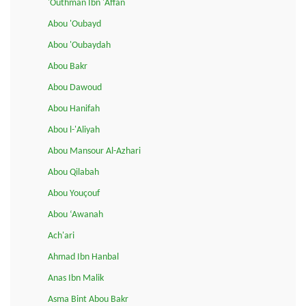
'Outhman Ibn 'Affan
Abou 'Oubayd
Abou 'Oubaydah
Abou Bakr
Abou Dawoud
Abou Hanifah
Abou l-'Aliyah
Abou Mansour Al-Azhari
Abou Qilabah
Abou Youçouf
Abou ‘Awanah
Ach'ari
Ahmad Ibn Hanbal
Anas Ibn Malik
Asma Bint Abou Bakr