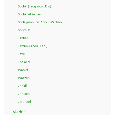
Soubki (Taqiyyou d-Din)
Soubki Al-Azhari
Soulayman Ibn 'Abdi l-Wahhab
Souyouti
Tabbani
Tamimi (Abou l-Fadl)
Tawil
Tha'alibi
Wahidi
Wazzani
Zabidi
Zarkachi
Zourqani
Al Azhar