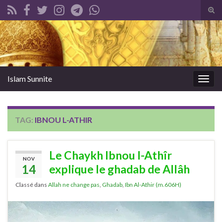
Tog
sear
Search for:
for
Islam Sunnite
Togg
navig
TAG:
IBNOU L-ATHIR
Le Chaykh Ibnou l-Athîr
NOV
14
explique le ghadab de Allâh
Classé dans
Allah ne change pas
,
Ghadab
,
Ibn Al-Athir (m.606H)