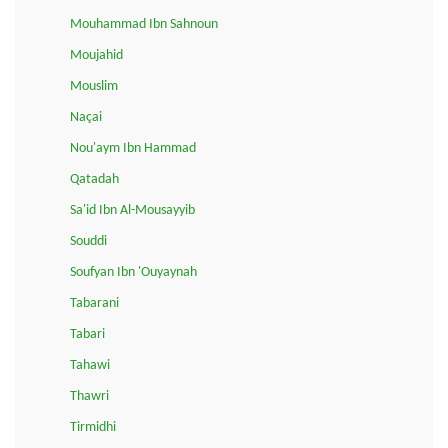
Mouhammad Ibn Sahnoun
Moujahid
Mouslim
Naçai
Nou'aym Ibn Hammad
Qatadah
Sa'id Ibn Al-Mousayyib
Souddi
Soufyan Ibn 'Ouyaynah
Tabarani
Tabari
Tahawi
Thawri
Tirmidhi