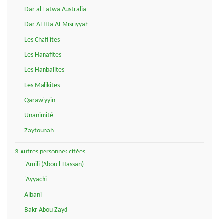
Dar al-Fatwa Australia
Dar Al-Ifta Al-Misriyyah
Les Chafi'ites
Les Hanafites
Les Hanbalites
Les Malikites
Qarawiyyin
Unanimité
Zaytounah
3.Autres personnes citées
'Amili (Abou l-Hassan)
'Ayyachi
Albani
Bakr Abou Zayd