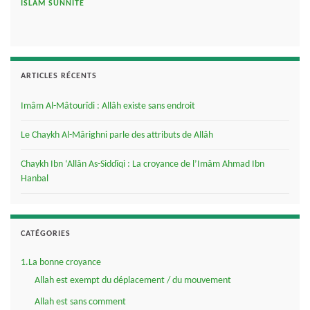
ISLAM SUNNITE
ARTICLES RÉCENTS
Imâm Al-Mâtourîdi : Allâh existe sans endroit
Le Chaykh Al-Mârighni parle des attributs de Allâh
Chaykh Ibn ‘Allân As-Siddîqi : La croyance de l’Imâm Ahmad Ibn
Hanbal
CATÉGORIES
1.La bonne croyance
Allah est exempt du déplacement / du mouvement
Allah est sans comment