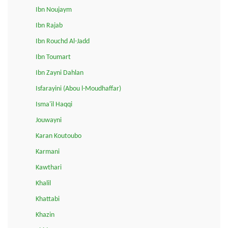
Ibn Noujaym
Ibn Rajab
Ibn Rouchd Al-Jadd
Ibn Toumart
Ibn Zayni Dahlan
Isfarayini (Abou l-Moudhaffar)
Isma'il Haqqi
Jouwayni
Karan Koutoubo
Karmani
Kawthari
Khalil
Khattabi
Khazin