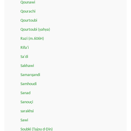
Qounawi
Qourachi
Qourtoubi
Qourtoubi (yahya)
Razi (m.606H)
Rifa'i
Sa'di
Sakhawi
Samarqandi
Samhoudi
Sanad
Sanouçi
sarakhsi
Sawi
Soubki (Tajou d-Din)