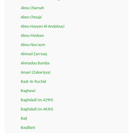
Abou Chamah
Abou Chouja'
Abou Hayyan Al-Andalouçi
Abou Madyan
Abou Nou'aym
Ahmad Zarrouq
Ahmadou Bamba
Ansari (Zakariyya)
Badr Ar-Rachid
Baghawi
Baghdadi (m.429H)
Baghdadi (m.463H)
Baji
Baqillani