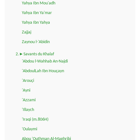
Yahya Ibn Mou'adh
Yahya Ibn Ya'mar
Yahya Ibn Yahya
Zajjaj
Zaynou l-'Abidin
2.►Savants du Khalaf
'Abdou l-Wahhab An-Najdi
'AbdoulLah Ibn Houçayn
'Arouçi
'Ayni
'Azzami
'Illaych
'Iraqi (m.806H)
'Oulaymi
Abou 'Outhman Al-Maghribi