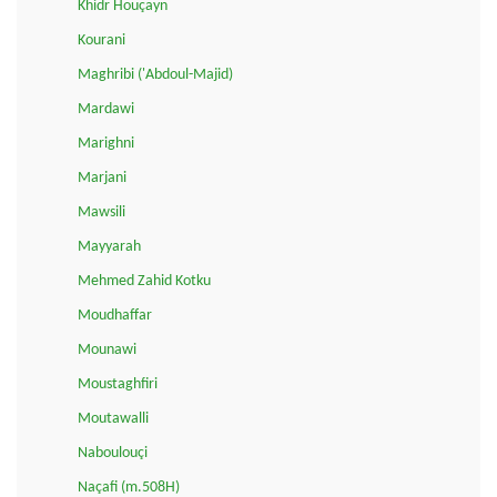
Khidr Houçayn
Kourani
Maghribi ('Abdoul-Majid)
Mardawi
Marighni
Marjani
Mawsili
Mayyarah
Mehmed Zahid Kotku
Moudhaffar
Mounawi
Moustaghfiri
Moutawalli
Naboulouçi
Naçafi (m.508H)