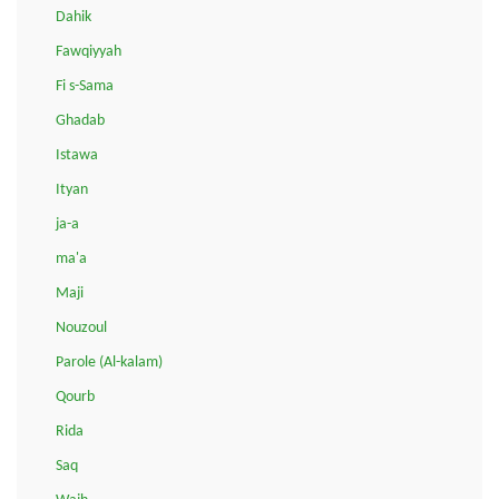
Dahik
Fawqiyyah
Fi s-Sama
Ghadab
Istawa
Ityan
ja-a
ma'a
Maji
Nouzoul
Parole (Al-kalam)
Qourb
Rida
Saq