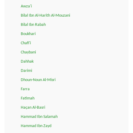
Awza'i
Bilal Ibn Al-Harith Al-Mouzani
Bilal Ibn Rabah
Boukhari
Chafi'i
Chaybani
Dahhak
Darimi
Dhoun-Noun Al-Misri
Farra
Fatimah
Haçan Al-Basri
Hammad Ibn Salamah
Hammad Ibn Zayd