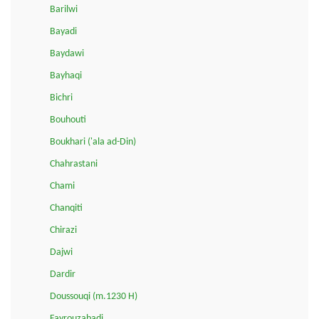
Barilwi
Bayadi
Baydawi
Bayhaqi
Bichri
Bouhouti
Boukhari ('ala ad-Din)
Chahrastani
Chami
Chanqiti
Chirazi
Dajwi
Dardir
Doussouqi (m.1230 H)
Fayrouzabadi