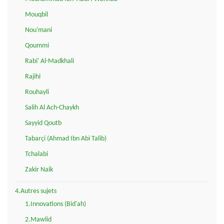
Mouqbil
Nou'mani
Qoummi
Rabi' Al-Madkhali
Rajihi
Rouhayli
Salih Al Ach-Chaykh
Sayyid Qoutb
Tabarçi (Ahmad Ibn Abi Talib)
Tchalabi
Zakir Naik
4.Autres sujets
1.Innovations (Bid'ah)
2.Mawlid