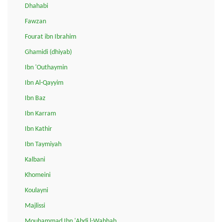
Dhahabi
Fawzan
Fourat ibn Ibrahim
Ghamidi (dhiyab)
Ibn 'Outhaymin
Ibn Al-Qayyim
Ibn Baz
Ibn Karram
Ibn Kathir
Ibn Taymiyah
Kalbani
Khomeini
Koulayni
Majlissi
Mouhammad Ibn 'Abdi l-Wahhab