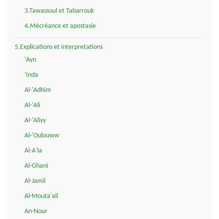
3.Tawassoul et Tabarrouk
4.Mécréance et apostasie
5.Explications et interpretations
'Ayn
'Inda
Al-'Adhim
Al-'Ali
Al-'Aliyy
Al-'Oulouww
Al-A'la
Al-Ghani
Al-Jamil
Al-Mouta'ali
An-Nour