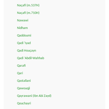
Naçafi (m.537H)
Naçafi (m.710H)
Nawawi
Nidham
Qaddoumi
Qadi 'Iyad
Qadi Houçayn
Qadi ‘Abdil-Wahhab
Qarafi
Qari
Qastallani
Qawouqji
Qayrawani (Ibn Abi Zayd)
Qouchayri