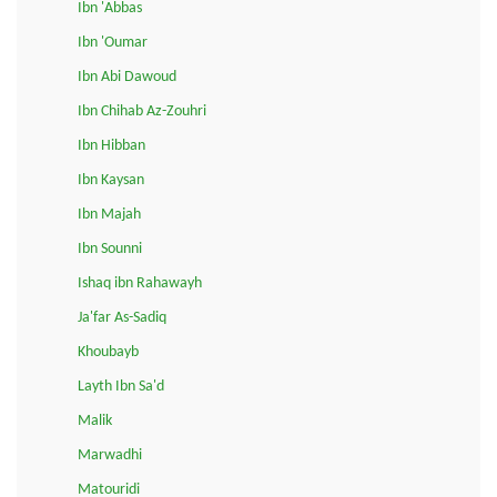
Ibn 'Abbas
Ibn 'Oumar
Ibn Abi Dawoud
Ibn Chihab Az-Zouhri
Ibn Hibban
Ibn Kaysan
Ibn Majah
Ibn Sounni
Ishaq ibn Rahawayh
Ja'far As-Sadiq
Khoubayb
Layth Ibn Sa'd
Malik
Marwadhi
Matouridi