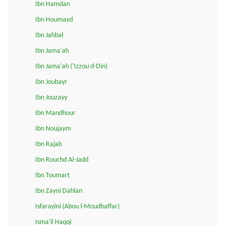
Ibn Hamdan
Ibn Houmayd
Ibn Jahbal
Ibn Jama'ah
Ibn Jama'ah ('Izzou d-Din)
Ibn Joubayr
Ibn Jouzayy
Ibn Mandhour
Ibn Noujaym
Ibn Rajab
Ibn Rouchd Al-Jadd
Ibn Toumart
Ibn Zayni Dahlan
Isfarayini (Abou l-Moudhaffar)
Isma'il Haqqi