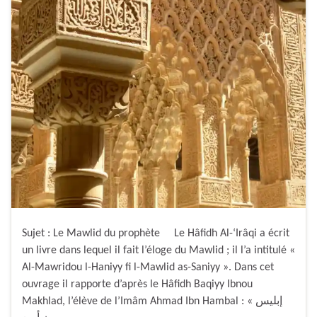
Sujet : Le Mawlid du prophète Le Hâfidh Al-‘Irâqi a écrit
un livre dans lequel il fait l’éloge du Mawlid ; il l’a intitulé «
Al-Mawridou l-Haniyy fi l-Mawlid as-Saniyy ». Dans cet
ouvrage il rapporte d’après le Hâfidh Baqiyy Ibnou
Makhlad, l’élève de l’Imâm Ahmad Ibn Hambal : « إبليس