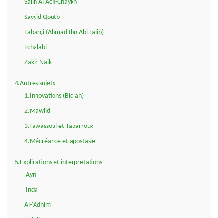
Salih Al Ach-Chaykh
Sayyid Qoutb
Tabarçi (Ahmad Ibn Abi Talib)
Tchalabi
Zakir Naik
4.Autres sujets
1.Innovations (Bid'ah)
2.Mawlid
3.Tawassoul et Tabarrouk
4.Mécréance et apostasie
5.Explications et interpretations
'Ayn
'Inda
Al-'Adhim