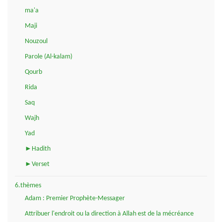
ma'a
Maji
Nouzoul
Parole (Al-kalam)
Qourb
Rida
Saq
Wajh
Yad
►Hadith
►Verset
6.thèmes
Adam : Premier Prophète-Messager
Attribuer l'endroit ou la direction à Allah est de la mécréance