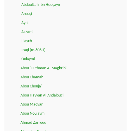
'AbdoulLah Ibn Houçayn
'Arouçi
'Ayni
'Azzami
'Illaych
'Iraqi (m.806H)
'Oulaymi
Abou 'Outhman Al-Maghribi
Abou Chamah
Abou Chouja'
Abou Hayyan Al-Andalouçi
Abou Madyan
Abou Nou'aym
Ahmad Zarrouq