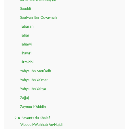
Souddi
Soufyan Ibn 'Ouyaynah
Tabarani
Tabari
Tahawi
Thawri
Tirmidhi
Yahya Ibn Mou'adh
Yahya Ibn Ya'mar
Yahya Ibn Yahya
Zajjaj
Zaynou l-'Abidin
2.►Savants du Khalaf
'Abdou l-Wahhab An-Najdi