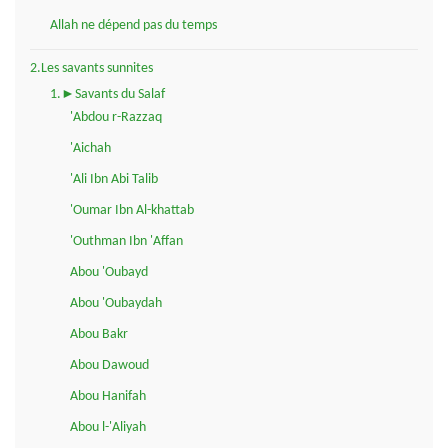
Allah ne dépend pas du temps
2.Les savants sunnites
1.►Savants du Salaf
'Abdou r-Razzaq
'Aichah
'Ali Ibn Abi Talib
'Oumar Ibn Al-khattab
'Outhman Ibn 'Affan
Abou 'Oubayd
Abou 'Oubaydah
Abou Bakr
Abou Dawoud
Abou Hanifah
Abou l-'Aliyah