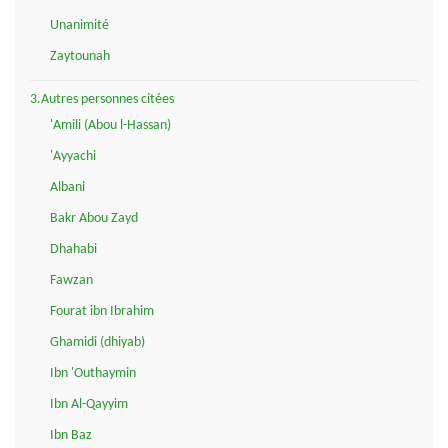
Unanimité
Zaytounah
3.Autres personnes citées
'Amili (Abou l-Hassan)
'Ayyachi
Albani
Bakr Abou Zayd
Dhahabi
Fawzan
Fourat ibn Ibrahim
Ghamidi (dhiyab)
Ibn 'Outhaymin
Ibn Al-Qayyim
Ibn Baz