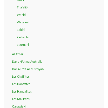
Tawil
Tha'alibi
Wahidi
Wazzani
Zabidi
Zarkachi
Zourqani
Al Azhar
Dar al-Fatwa Australia
Dar Al-Ifta Al-Misriyyah
Les Chafi'ites
Les Hanafites
Les Hanbalites
Les Malikites
Qarawiyyin