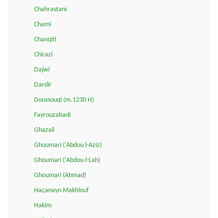
Chahrastani
Chami
Chanqiti
Chirazi
Dajwi
Dardir
Doussouqi (m.1230 H)
Fayrouzabadi
Ghazali
Ghoumari ('Abdou l-Aziz)
Ghoumari ('Abdou l-Lah)
Ghoumari (Ahmad)
Haçanayn Makhlouf
Hakim