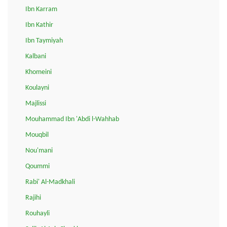
Ibn Karram
Ibn Kathir
Ibn Taymiyah
Kalbani
Khomeini
Koulayni
Majlissi
Mouhammad Ibn 'Abdi l-Wahhab
Mouqbil
Nou'mani
Qoummi
Rabi' Al-Madkhali
Rajihi
Rouhayli