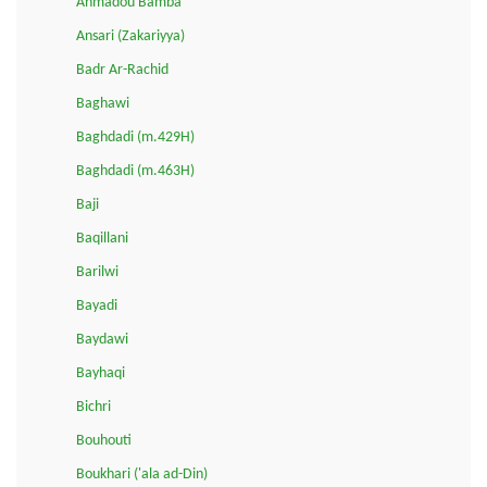
Ahmadou Bamba
Ansari (Zakariyya)
Badr Ar-Rachid
Baghawi
Baghdadi (m.429H)
Baghdadi (m.463H)
Baji
Baqillani
Barilwi
Bayadi
Baydawi
Bayhaqi
Bichri
Bouhouti
Boukhari ('ala ad-Din)