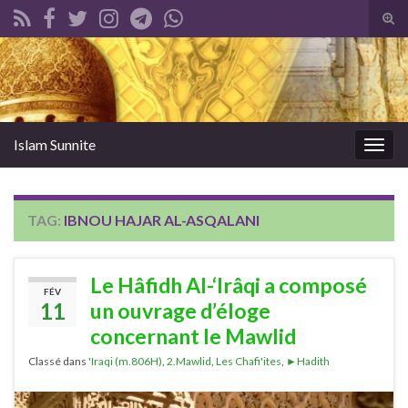
Tog
sear
Search for:
for
Islam Sunnite
Togg
navig
TAG:
IBNOU HAJAR AL-ASQALANI
Le Hâfidh Al-‘Irâqi a composé
FÉV
11
un ouvrage d’éloge
concernant le Mawlid
Classé dans
'Iraqi (m.806H)
,
2.Mawlid
,
Les Chafi'ites
,
►Hadith