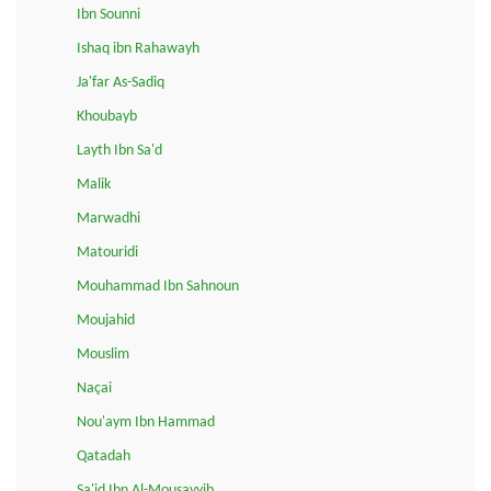
Ibn Sounni
Ishaq ibn Rahawayh
Ja'far As-Sadiq
Khoubayb
Layth Ibn Sa'd
Malik
Marwadhi
Matouridi
Mouhammad Ibn Sahnoun
Moujahid
Mouslim
Naçai
Nou'aym Ibn Hammad
Qatadah
Sa'id Ibn Al-Mousayyib