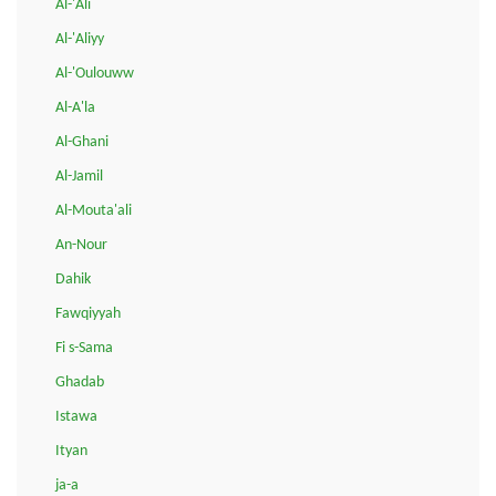
Al-'Ali
Al-'Aliyy
Al-'Oulouww
Al-A'la
Al-Ghani
Al-Jamil
Al-Mouta'ali
An-Nour
Dahik
Fawqiyyah
Fi s-Sama
Ghadab
Istawa
Ityan
ja-a