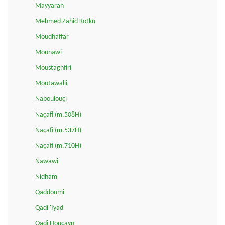
Mayyarah
Mehmed Zahid Kotku
Moudhaffar
Mounawi
Moustaghfiri
Moutawalli
Naboulouçi
Naçafi (m.508H)
Naçafi (m.537H)
Naçafi (m.710H)
Nawawi
Nidham
Qaddoumi
Qadi 'Iyad
Qadi Houçayn