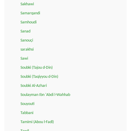
Sakhawi
Samarqandi
Samhoudi
Sanad
Sanouçi
sarakhsi
Sawi
Soubki (Tajou d-Din)
Soubki (Taqiyyou d-Din)
Soubki Al-Azhari
Soulayman Ibn 'Abdi l-Wahhab
Souyouti
Tabbani
Tamimi (Abou l-Fadl)