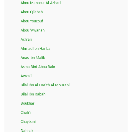
Abou Mansour Al-Azhari
Abou Qilabah
Abou Youçouf
Abou ‘Awanah
Ach'ari
Ahmad Ibn Hanbal
Anas Ibn Malik
Asma Bint Abou Bakr
Awza'i
Bilal Ibn Al-Harith Al-Mouzani
Bilal Ibn Rabah
Boukhari
Chafi'i
Chaybani
Dahhak