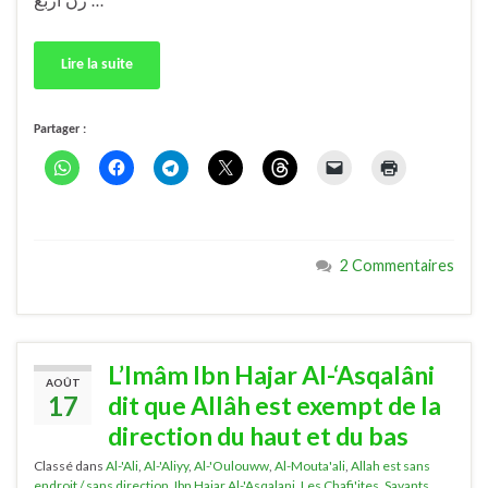
رن أربع …
Lire la suite
Partager :
2 Commentaires
L’Imâm Ibn Hajar Al-‘Asqalâni
AOÛT
17
dit que Allâh est exempt de la
direction du haut et du bas
Classé dans
Al-'Ali
,
Al-'Aliyy
,
Al-'Oulouww
,
Al-Mouta'ali
,
Allah est sans
endroit / sans direction
,
Ibn Hajar Al-'Asqalani
,
Les Chafi'ites
,
Savants