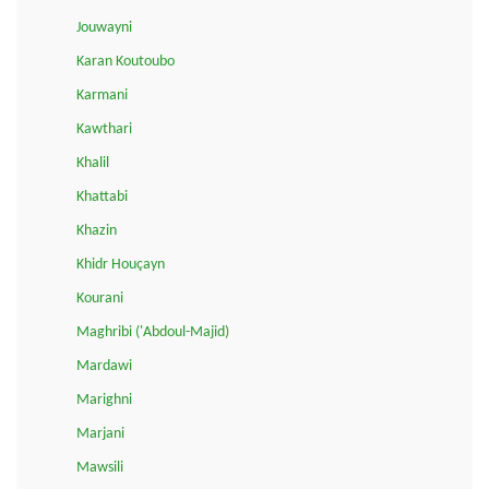
Jouwayni
Karan Koutoubo
Karmani
Kawthari
Khalil
Khattabi
Khazin
Khidr Houçayn
Kourani
Maghribi ('Abdoul-Majid)
Mardawi
Marighni
Marjani
Mawsili