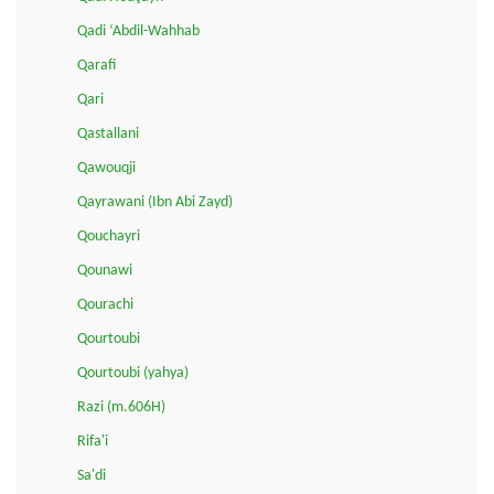
Qadi ‘Abdil-Wahhab
Qarafi
Qari
Qastallani
Qawouqji
Qayrawani (Ibn Abi Zayd)
Qouchayri
Qounawi
Qourachi
Qourtoubi
Qourtoubi (yahya)
Razi (m.606H)
Rifa'i
Sa'di