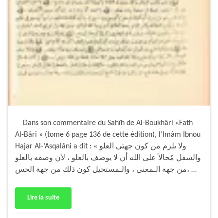
Dans son commentaire du Sahîh de Al-Boukhâri «Fath
Al-Bârî » (tome 6 page 136 de cette édition), l’Imâm Ibnou
Hajar Al-‘Asqalâni a dit : « ولا يلزم من كون جهتي العلو
والسفل مُحالاً على الله أن لا يوصف بالعلو ، لأن وصفه بالعلو
من جهة الـمعنى ، والـمستحيل كون ذلك من جهة الحس، …
Lire la suite