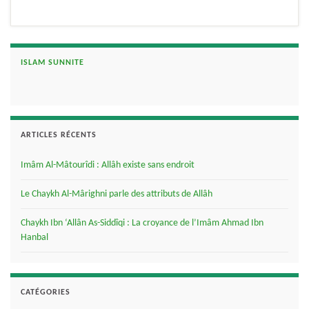
ISLAM SUNNITE
ARTICLES RÉCENTS
Imâm Al-Mâtourîdi : Allâh existe sans endroit
Le Chaykh Al-Mârighni parle des attributs de Allâh
Chaykh Ibn ‘Allân As-Siddîqi : La croyance de l’Imâm Ahmad Ibn
Hanbal
CATÉGORIES