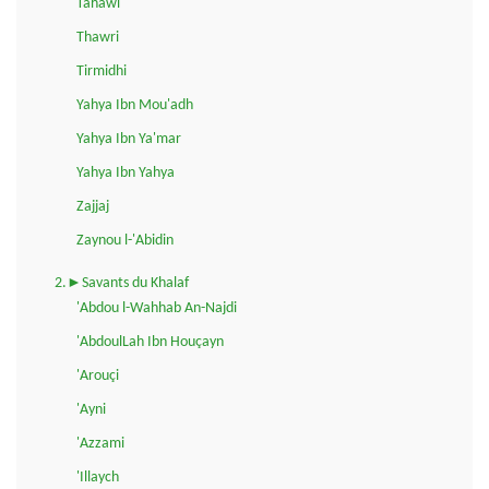
Tahawi
Thawri
Tirmidhi
Yahya Ibn Mou'adh
Yahya Ibn Ya'mar
Yahya Ibn Yahya
Zajjaj
Zaynou l-'Abidin
2.►Savants du Khalaf
'Abdou l-Wahhab An-Najdi
'AbdoulLah Ibn Houçayn
'Arouçi
'Ayni
'Azzami
'Illaych