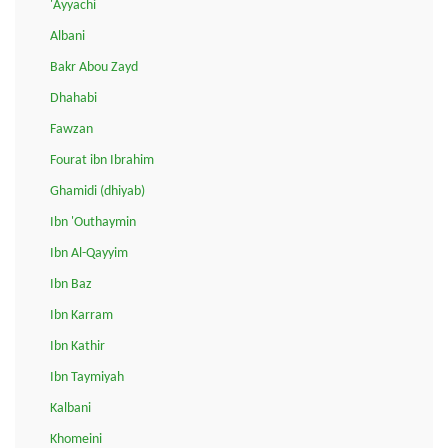
'Ayyachi
Albani
Bakr Abou Zayd
Dhahabi
Fawzan
Fourat ibn Ibrahim
Ghamidi (dhiyab)
Ibn 'Outhaymin
Ibn Al-Qayyim
Ibn Baz
Ibn Karram
Ibn Kathir
Ibn Taymiyah
Kalbani
Khomeini