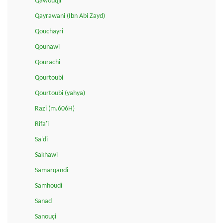
Qawouqji
Qayrawani (Ibn Abi Zayd)
Qouchayri
Qounawi
Qourachi
Qourtoubi
Qourtoubi (yahya)
Razi (m.606H)
Rifa'i
Sa'di
Sakhawi
Samarqandi
Samhoudi
Sanad
Sanouçi