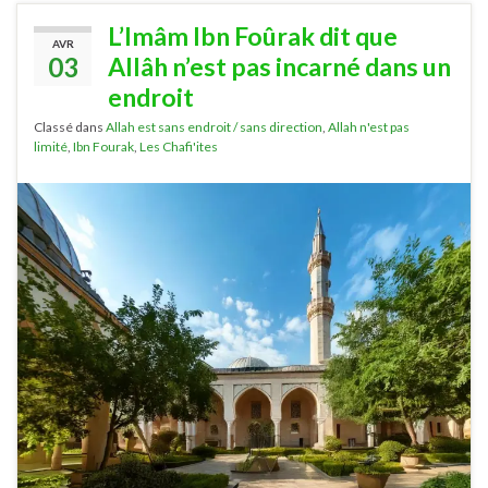
L’Imâm Ibn Foûrak dit que
AVR
03
Allâh n’est pas incarné dans un
endroit
Classé dans
Allah est sans endroit / sans direction
,
Allah n'est pas
limité
,
Ibn Fourak
,
Les Chafi'ites