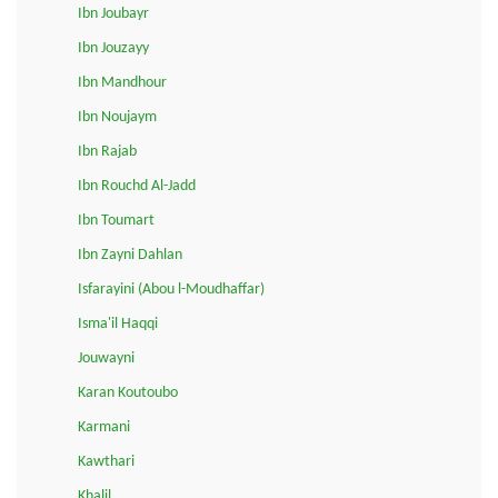
Ibn Joubayr
Ibn Jouzayy
Ibn Mandhour
Ibn Noujaym
Ibn Rajab
Ibn Rouchd Al-Jadd
Ibn Toumart
Ibn Zayni Dahlan
Isfarayini (Abou l-Moudhaffar)
Isma'il Haqqi
Jouwayni
Karan Koutoubo
Karmani
Kawthari
Khalil