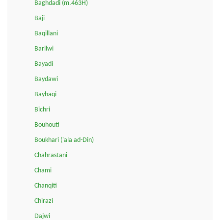
Baghdadi (m.463H)
Baji
Baqillani
Barilwi
Bayadi
Baydawi
Bayhaqi
Bichri
Bouhouti
Boukhari ('ala ad-Din)
Chahrastani
Chami
Chanqiti
Chirazi
Dajwi