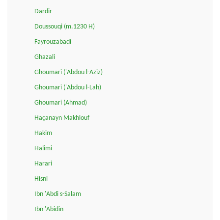
Dardir
Doussouqi (m.1230 H)
Fayrouzabadi
Ghazali
Ghoumari ('Abdou l-Aziz)
Ghoumari ('Abdou l-Lah)
Ghoumari (Ahmad)
Haçanayn Makhlouf
Hakim
Halimi
Harari
Hisni
Ibn 'Abdi s-Salam
Ibn 'Abidin