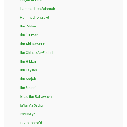
Haçan Al-Basri
Hammad Ibn Salamah
Hammad Ibn Zayd
Ibn 'Abbas
Ibn 'Oumar
Ibn Abi Dawoud
Ibn Chihab Az-Zouhri
Ibn Hibban
Ibn Kaysan
Ibn Majah
Ibn Sounni
Ishaq ibn Rahawayh
Ja'far As-Sadiq
Khoubayb
Layth Ibn Sa'd