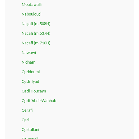
Moutawalli
Naboulouçi
Naçafi (m.508H)
Naçafi (m.537H)
Naçafi (m.710H)
Nawawi
Nidham
Qaddoumi
Qadi 'Iyad
Qadi Houçayn
Qadi ‘Abdil-Wahhab
Qarafi
Qari
Qastallani