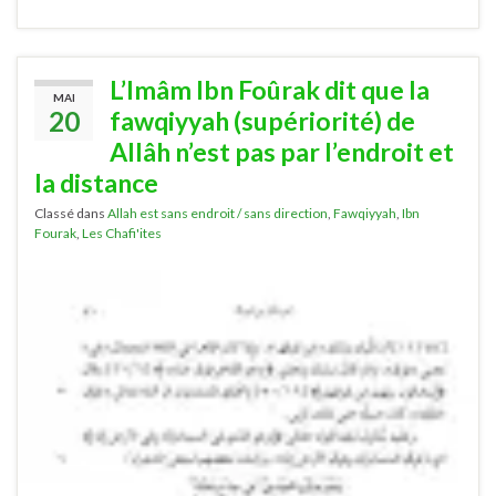
L’Imâm Ibn Foûrak dit que la
MAI
20
fawqiyyah (supériorité) de
Allâh n’est pas par l’endroit et
la distance
Classé dans
Allah est sans endroit / sans direction
,
Fawqiyyah
,
Ibn
Fourak
,
Les Chafi'ites