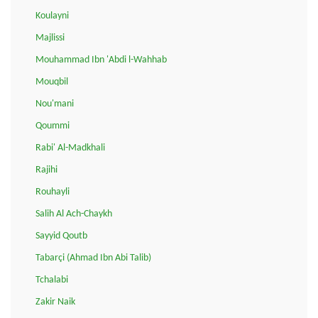
Koulayni
Majlissi
Mouhammad Ibn 'Abdi l-Wahhab
Mouqbil
Nou'mani
Qoummi
Rabi' Al-Madkhali
Rajihi
Rouhayli
Salih Al Ach-Chaykh
Sayyid Qoutb
Tabarçi (Ahmad Ibn Abi Talib)
Tchalabi
Zakir Naik