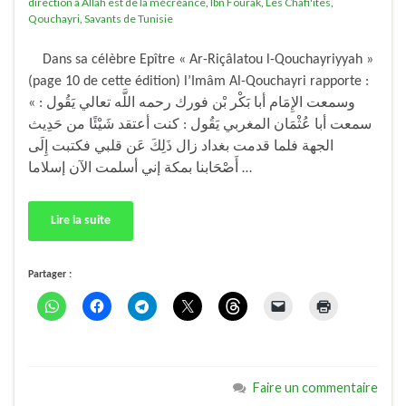
direction à Allah est de la mécréance
,
Ibn Fourak
,
Les Chafi'ites
,
Qouchayri
,
Savants de Tunisie
Dans sa célèbre Epître « Ar-Riçâlatou l-Qouchayriyyah »
(page 10 de cette édition) l’Imâm Al-Qouchayri rapporte :
« وسمعت الإِمَام أبا بَكْر بْن فورك رحمه اللَّه تعالي يَقُول :
سمعت أبا عُثْمَان المغربي يَقُول : كنت أعتقد شَيْئًا من حَدِيث
الجهة فلما قدمت بغداد زال ذَلِكَ عَن قلبي فكتبت إِلَى
أَصْحَابنا بمكة إني أسلمت الآن إسلاما …
Lire la suite
Partager :
Faire un commentaire