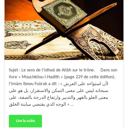
Sujet : Le sens de l’istiwâ de Allâh sur le trône. Dans son
livre « Mouchkilou l-Hadîth » (page 229 de cette édition),
l’Imâm Ibnou Foûrak a dit : « لأن استواءه على العرش
سبحانه ليس على معنى التمكن والاستقرار، بل هو على
معنى العلو بالقهر والتدبير وارتفاع الدرجة بالصفة، على
الوجه الذي يقتضي مباينة الخلق » …
Lire la suite