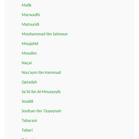
Malik
Marwadhi
Matouridi
Mouhammad Ibn Sahnoun
Moujahid
Mouslim
Naçai
Nou'aym Ibn Hammad
Qatadah
Sa'id Ibn Al-Mousayyib
Souddi
Soufyan Ibn 'Ouyaynah
Tabarani
Tabari