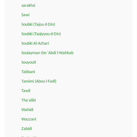
sarakhsi
Sawi
Soubki (Tajou d-Din)
Soubki (Taqiyyou d-Din)
Soubki Al-Azhari
Soulayman Ibn 'Abdi l-Wahhab
Souyouti
Tabbani
Tamimi (Abou l-Fadl)
Tawil
Tha'alibi
Wahidi
Wazzani
Zabidi