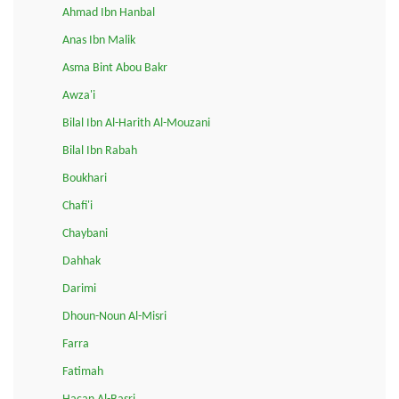
Ahmad Ibn Hanbal
Anas Ibn Malik
Asma Bint Abou Bakr
Awza'i
Bilal Ibn Al-Harith Al-Mouzani
Bilal Ibn Rabah
Boukhari
Chafi'i
Chaybani
Dahhak
Darimi
Dhoun-Noun Al-Misri
Farra
Fatimah