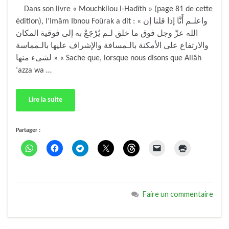
Dans son livre « Mouchkilou l-Hadîth » (page 81 de cette
édition), l’Imâm Ibnou Foûrak a dit : « واعلـم أَنَّا إذا قلنا إن
الله عزّ وجل فوق ما خلق لـم يُرْجَعْ به إلى فوقية المكان
والارتفاع على الأمكنة بالـمسافة والإشراف عليها بالـمماسة
لشىء منها » « Sache que, lorsque nous disons que Allâh
‘azza wa …
Lire la suite
Partager :
Faire un commentaire