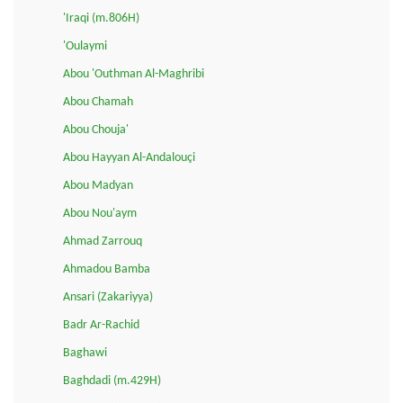
'Iraqi (m.806H)
'Oulaymi
Abou 'Outhman Al-Maghribi
Abou Chamah
Abou Chouja'
Abou Hayyan Al-Andalouçi
Abou Madyan
Abou Nou'aym
Ahmad Zarrouq
Ahmadou Bamba
Ansari (Zakariyya)
Badr Ar-Rachid
Baghawi
Baghdadi (m.429H)