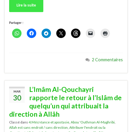
Lire la suite
Partager :
2 Commentaires
L’Imâm Al-Qouchayri
MAR
30
rapporte le retour à l’Islâm de
quelqu’un qui attribuait la
direction à Allâh
Classé dans
4.Mécréance et apostasie
,
Abou 'Outhman Al-Maghribi
,
Allah est sans endroit / sans direction
,
Attribuer l'endroit ou la