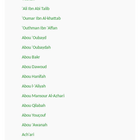
'Ali Ibn Abi Talib
'Oumar Ibn Al-khattab
'Outhman Ibn 'Affan
Abou 'Oubayd
Abou 'Oubaydah
Abou Bakr
Abou Dawoud
Abou Hanifah
Abou l-'Aliyah
Abou Mansour Al-Azhari
Abou Qilabah
Abou Youçouf
Abou ‘Awanah
Ach'ari