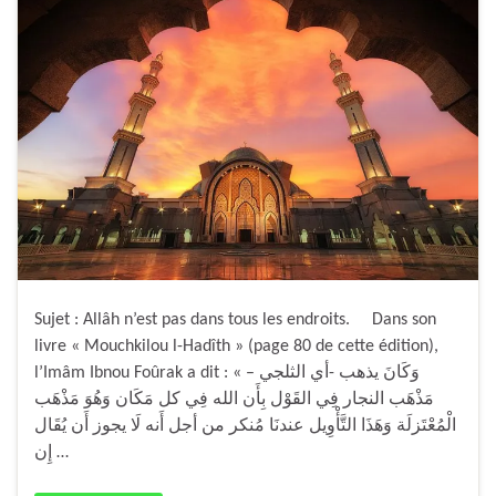
Sujet : Allâh n’est pas dans tous les endroits. Dans son
livre « Mouchkilou l-Hadîth » (page 80 de cette édition),
l’Imâm Ibnou Foûrak a dit : « وَكَانَ يذهب -أي الثلجي –
مَذْهَب النجار فِي القَوْل بِأَن الله فِي كل مَكَان وَهُوَ مَذْهَب
الْمُعْتَزلَة وَهَذَا التَّأْوِيل عندنَا مُنكر من أجل أَنه لَا يجوز أَن يُقَال
إِن …