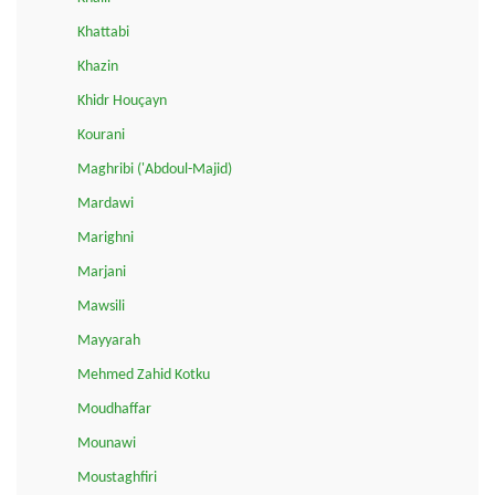
Khattabi
Khazin
Khidr Houçayn
Kourani
Maghribi ('Abdoul-Majid)
Mardawi
Marighni
Marjani
Mawsili
Mayyarah
Mehmed Zahid Kotku
Moudhaffar
Mounawi
Moustaghfiri