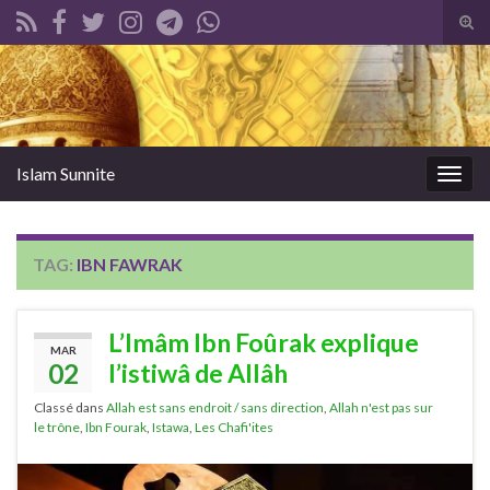
Tog
sear
Search for:
for
Islam Sunnite
Togg
navig
TAG:
IBN FAWRAK
L’Imâm Ibn Foûrak explique
MAR
02
l’istiwâ de Allâh
Classé dans
Allah est sans endroit / sans direction
,
Allah n'est pas sur
le trône
,
Ibn Fourak
,
Istawa
,
Les Chafi'ites