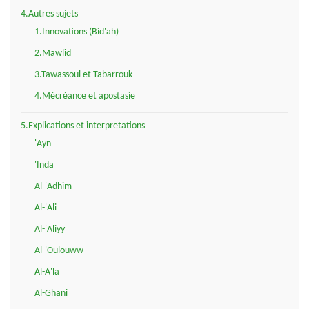
4.Autres sujets
1.Innovations (Bid'ah)
2.Mawlid
3.Tawassoul et Tabarrouk
4.Mécréance et apostasie
5.Explications et interpretations
'Ayn
'Inda
Al-'Adhim
Al-'Ali
Al-'Aliyy
Al-'Oulouww
Al-A'la
Al-Ghani