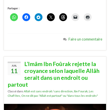
Partager :
Faire un commentaire
L’Imâm Ibn Foûrak rejette la
JUIL
11
croyance selon laquelle Allâh
serait dans un endroit ou
partout
Classé dans
Allah est sans endroit / sans direction
,
Ibn Fourak
,
Les
Chafi'ites
,
On ne dit pas "Allah est partout" ou "dans tous les endroits"