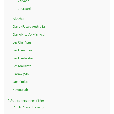
Zarkachi
Zourqani
Al Azhar
Dar al-Fatwa Australia
Dar Al-Ifta Al-Misriyyah
Les Chafi'ites
Les Hanafites
Les Hanbalites
Les Malikites
Qarawiyyin
Unanimité
Zaytounah
3.Autres personnes citées
'Amili (Abou l-Hassan)