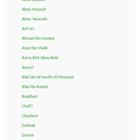
Abou Youçouf
Abou ‘Awanah
Ach'ari
Ahmad Ibn Hanbal
Anas Ibn Malik
Asma Bint Abou Bakr
Awza'i
Bilal Ibn Al-Harith Al-Mouzani
Bilal Ibn Rabah
Boukhari
Chafi'i
Chaybani
Dahhak
Darimi