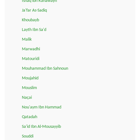
Ishaq ibn Rahawayh
Ja'far As-Sadiq
Khoubayb
Layth Ibn Sa'd
Malik
Marwadhi
Matouridi
Mouhammad Ibn Sahnoun
Moujahid
Mouslim
Naçai
Nou'aym Ibn Hammad
Qatadah
Sa'id Ibn Al-Mousayyib
Souddi