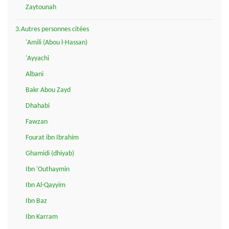
Zaytounah
3.Autres personnes citées
'Amili (Abou l-Hassan)
'Ayyachi
Albani
Bakr Abou Zayd
Dhahabi
Fawzan
Fourat ibn Ibrahim
Ghamidi (dhiyab)
Ibn 'Outhaymin
Ibn Al-Qayyim
Ibn Baz
Ibn Karram