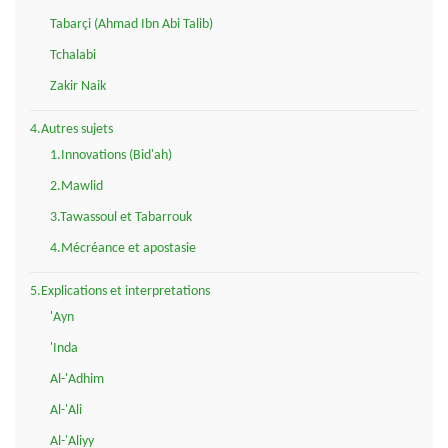
Tabarçi (Ahmad Ibn Abi Talib)
Tchalabi
Zakir Naik
4.Autres sujets
1.Innovations (Bid'ah)
2.Mawlid
3.Tawassoul et Tabarrouk
4.Mécréance et apostasie
5.Explications et interpretations
'Ayn
'Inda
Al-'Adhim
Al-'Ali
Al-'Aliyy