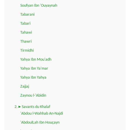
Soufyan Ibn 'Ouyaynah
Tabarani
Tabari
Tahawi
Thawri
Tirmidhi
Yahya Ibn Mou'adh
Yahya Ibn Ya'mar
Yahya Ibn Yahya
Zajjaj
Zaynou l-'Abidin
2.►Savants du Khalaf
'Abdou l-Wahhab An-Najdi
'AbdoulLah Ibn Houçayn