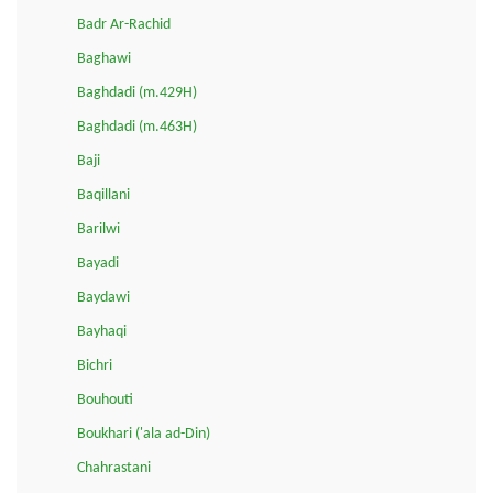
Badr Ar-Rachid
Baghawi
Baghdadi (m.429H)
Baghdadi (m.463H)
Baji
Baqillani
Barilwi
Bayadi
Baydawi
Bayhaqi
Bichri
Bouhouti
Boukhari ('ala ad-Din)
Chahrastani