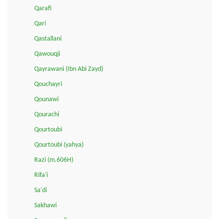
Qarafi
Qari
Qastallani
Qawouqji
Qayrawani (Ibn Abi Zayd)
Qouchayri
Qounawi
Qourachi
Qourtoubi
Qourtoubi (yahya)
Razi (m.606H)
Rifa'i
Sa'di
Sakhawi