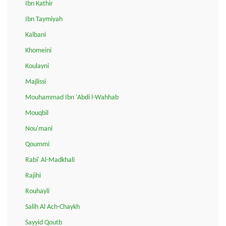
Ibn Kathir
Ibn Taymiyah
Kalbani
Khomeini
Koulayni
Majlissi
Mouhammad Ibn 'Abdi l-Wahhab
Mouqbil
Nou'mani
Qoummi
Rabi' Al-Madkhali
Rajihi
Rouhayli
Salih Al Ach-Chaykh
Sayyid Qoutb