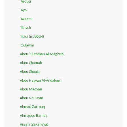
'Arouçi
'Ayni
'Azzami
'Illaych
'Iraqi (m.806H)
'Oulaymi
Abou 'Outhman Al-Maghribi
Abou Chamah
Abou Chouja'
Abou Hayyan Al-Andalouçi
Abou Madyan
Abou Nou'aym
Ahmad Zarrouq
Ahmadou Bamba
Ansari (Zakariyya)