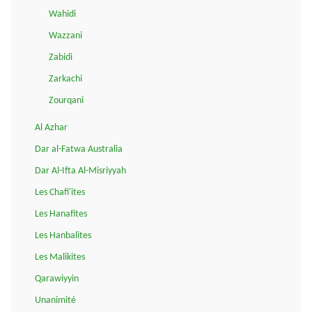
Wahidi
Wazzani
Zabidi
Zarkachi
Zourqani
Al Azhar
Dar al-Fatwa Australia
Dar Al-Ifta Al-Misriyyah
Les Chafi'ites
Les Hanafites
Les Hanbalites
Les Malikites
Qarawiyyin
Unanimité