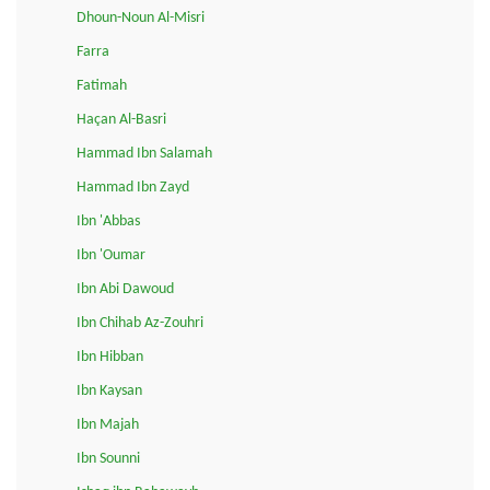
Dhoun-Noun Al-Misri
Farra
Fatimah
Haçan Al-Basri
Hammad Ibn Salamah
Hammad Ibn Zayd
Ibn 'Abbas
Ibn 'Oumar
Ibn Abi Dawoud
Ibn Chihab Az-Zouhri
Ibn Hibban
Ibn Kaysan
Ibn Majah
Ibn Sounni