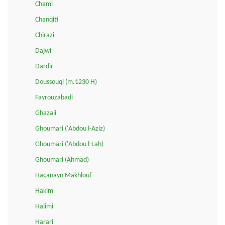
Chami
Chanqiti
Chirazi
Dajwi
Dardir
Doussouqi (m.1230 H)
Fayrouzabadi
Ghazali
Ghoumari ('Abdou l-Aziz)
Ghoumari ('Abdou l-Lah)
Ghoumari (Ahmad)
Haçanayn Makhlouf
Hakim
Halimi
Harari