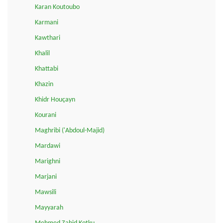
Karan Koutoubo
Karmani
Kawthari
Khalil
Khattabi
Khazin
Khidr Houçayn
Kourani
Maghribi ('Abdoul-Majid)
Mardawi
Marighni
Marjani
Mawsili
Mayyarah