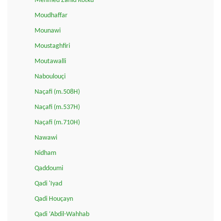
Mehmed Zahid Kotku
Moudhaffar
Mounawi
Moustaghfiri
Moutawalli
Naboulouçi
Naçafi (m.508H)
Naçafi (m.537H)
Naçafi (m.710H)
Nawawi
Nidham
Qaddoumi
Qadi 'Iyad
Qadi Houçayn
Qadi ‘Abdil-Wahhab