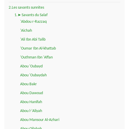
2.Les savants sunnites
1.►Savants du Salaf
'Abdou r-Razzaq
'Aichah
'Ali Ibn Abi Talib
'Oumar Ibn Al-khattab
'Outhman Ibn 'Affan
Abou 'Oubayd
Abou 'Oubaydah
Abou Bakr
Abou Dawoud
Abou Hanifah
Abou l-'Aliyah
Abou Mansour Al-Azhari
Abou Qilabah