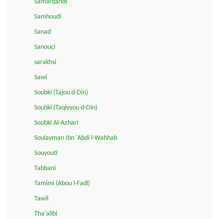
Samarqandi
Samhoudi
Sanad
Sanouçi
sarakhsi
Sawi
Soubki (Tajou d-Din)
Soubki (Taqiyyou d-Din)
Soubki Al-Azhari
Soulayman Ibn 'Abdi l-Wahhab
Souyouti
Tabbani
Tamimi (Abou l-Fadl)
Tawil
Tha'alibi