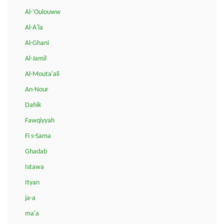
Al-'Oulouww
Al-A'la
Al-Ghani
Al-Jamil
Al-Mouta'ali
An-Nour
Dahik
Fawqiyyah
Fi s-Sama
Ghadab
Istawa
Ityan
ja-a
ma'a