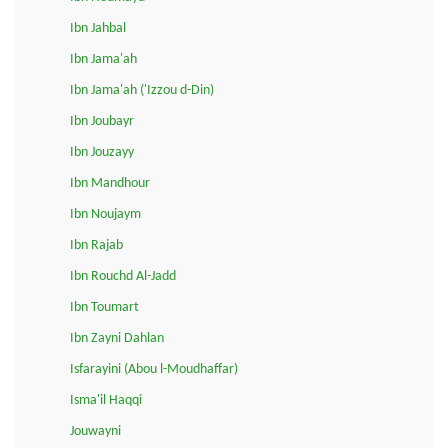
Ibn Jahbal
Ibn Jama'ah
Ibn Jama'ah ('Izzou d-Din)
Ibn Joubayr
Ibn Jouzayy
Ibn Mandhour
Ibn Noujaym
Ibn Rajab
Ibn Rouchd Al-Jadd
Ibn Toumart
Ibn Zayni Dahlan
Isfarayini (Abou l-Moudhaffar)
Isma'il Haqqi
Jouwayni