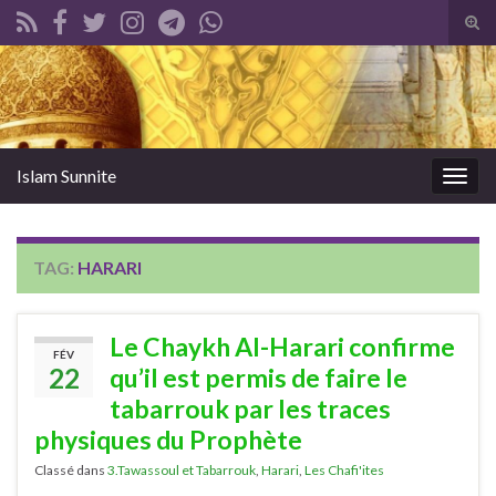
Tog
sear
Search for:
for
Islam Sunnite
Togg
navig
TAG:
HARARI
Le Chaykh Al-Harari confirme
FÉV
22
qu’il est permis de faire le
tabarrouk par les traces
physiques du Prophète
Classé dans
3.Tawassoul et Tabarrouk
,
Harari
,
Les Chafi'ites