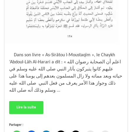
Dans son livre « As-Sirâtou l-Moustaqîm », le Chaykh
‘Abdoul-Lâh Al-Harari a dit : « اعلم أن الصحابة رضوان الله
عليهم كانوا يتبركون بآثار النبي صلى الله عليه وسلم في
حياته وبعد مماته ولا زال المسلمون بعدهم إلى يومنا هذا على
ذلك وجواز هذا الأمر يعرف من فعل النبي صلى الله عليه
وسلم وذلك أنه صلى الله …
Lire la suite
Partager :