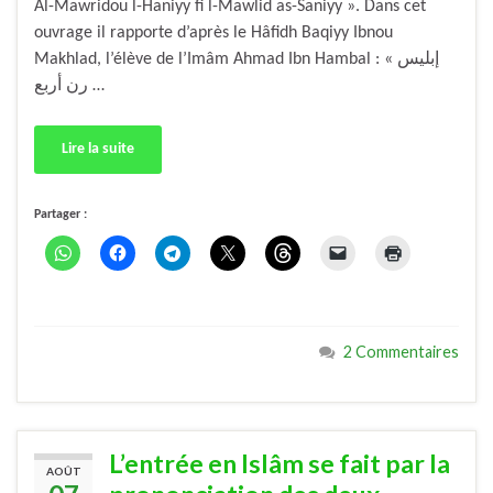
Al-Mawridou l-Haniyy fi l-Mawlid as-Saniyy ». Dans cet
ouvrage il rapporte d’après le Hâfidh Baqiyy Ibnou
Makhlad, l’élève de l’Imâm Ahmad Ibn Hambal : « إبليس
رن أربع …
Lire la suite
Partager :
2 Commentaires
L’entrée en Islâm se fait par la
AOÛT