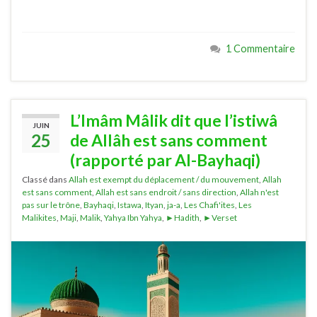
1 Commentaire
L’Imâm Mâlik dit que l’istiwâ
JUIN
25
de Allâh est sans comment
(rapporté par Al-Bayhaqi)
Classé dans
Allah est exempt du déplacement / du mouvement
,
Allah
est sans comment
,
Allah est sans endroit / sans direction
,
Allah n'est
pas sur le trône
,
Bayhaqi
,
Istawa
,
Ityan
,
ja-a
,
Les Chafi'ites
,
Les
Malikites
,
Maji
,
Malik
,
Yahya Ibn Yahya
,
►Hadith
,
►Verset