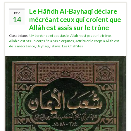
Le Hâfidh Al-Bayhaqi déclare
FÉV
14
mécréant ceux qui croient que
Allâh est assis sur le trône
Classé dans
4.Mécréance et apostasie
,
Allah n'est pas sur le trône
,
Allah n'est pas un corps / n'a pas d'organes
,
Attribuer le corps à Allah est
de la mécréance
,
Bayhaqi
,
Istawa
,
Les Chafi'ites