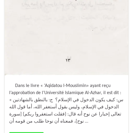
Dans le livre « ‘Aqîdatou l-Mouslimîn» ayant reçu
l’approbation de l’Université Islamique Al-Azhar, il est dit :
« س: كيف يكون الدخول في الإسلام؟ ج: بالنطق بالشهادتين
الدخول في الإسلام، وليس بقول أستغفر الله، أما قول الله
تعالى إخبارا عن نوح أنه قال: {فقلت استغفروا ربكم} [سورة
نوح]، فمعناه أن نوحا طلب من قومه أن …