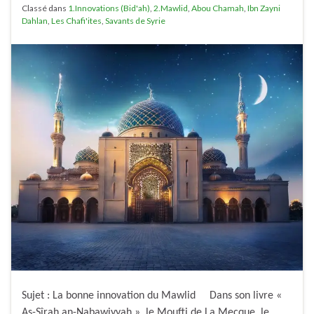
Classé dans
1.Innovations (Bid'ah)
,
2.Mawlid
,
Abou Chamah
,
Ibn Zayni
Dahlan
,
Les Chafi'ites
,
Savants de Syrie
Sujet : La bonne innovation du Mawlid Dans son livre «
As-Sîrah an-Nabawiyyah », le Moufti de La Mecque, le