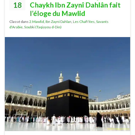
18
Chaykh Ibn Zaynî Dahlân fait
l’éloge du Mawlid
Classé dans
2.Mawlid
,
Ibn Zayni Dahlan
,
Les Chafi'ites
,
Savants
d'Arabie
,
Soubki (Taqiyyou d-Din)