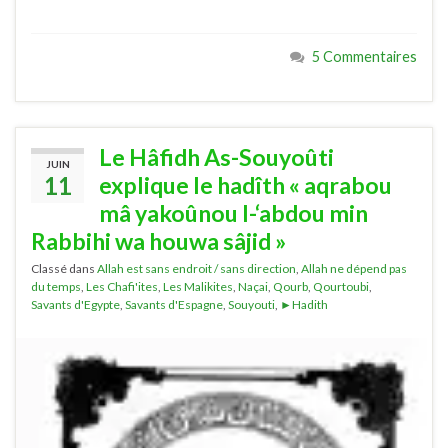
5 Commentaires
Le Hâfidh As-Souyoûti
JUIN
11
explique le hadîth « aqrabou
mâ yakoûnou l-‘abdou min
Rabbihi wa houwa sâjid »
Classé dans
Allah est sans endroit / sans direction
,
Allah ne dépend pas
du temps
,
Les Chafi'ites
,
Les Malikites
,
Naçai
,
Qourb
,
Qourtoubi
,
Savants d'Egypte
,
Savants d'Espagne
,
Souyouti
,
►Hadith