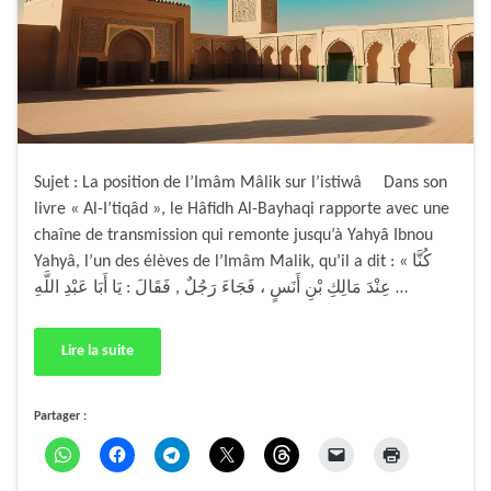
Sujet : La position de l’Imâm Mâlik sur l’istiwâ Dans son
livre « Al-I’tiqâd », le Hâfidh Al-Bayhaqi rapporte avec une
chaîne de transmission qui remonte jusqu’à Yahyâ Ibnou
Yahyâ, l’un des élèves de l’Imâm Malik, qu’il a dit : « كُنَّا
عِنْدَ مَالِكِ بْنِ أَنَسٍ ، فَجَاءَ رَجُلٌ , فَقَالَ : يَا أَبَا عَبْدِ اللَّهِ …
Lire la suite
Partager :