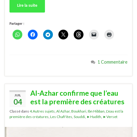
Lire la suite
Partager :
1 Commentaire
Al-Azhar confirme que l’eau
JUIL
04
est la première des créatures
Classé dans
4.Autres sujets
,
Al Azhar
,
Boukhari
,
Ibn Hibban
,
L'eau est la
première des créatures
,
Les Chafi'ites
,
Souddi
,
►Hadith
,
►Verset