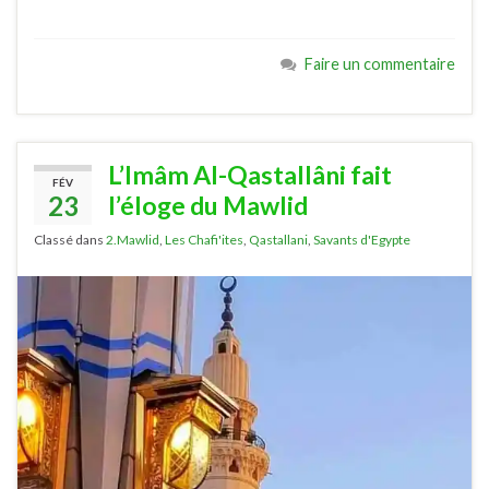
Faire un commentaire
L’Imâm Al-Qastallâni fait
FÉV
23
l’éloge du Mawlid
Classé dans
2.Mawlid
,
Les Chafi'ites
,
Qastallani
,
Savants d'Egypte