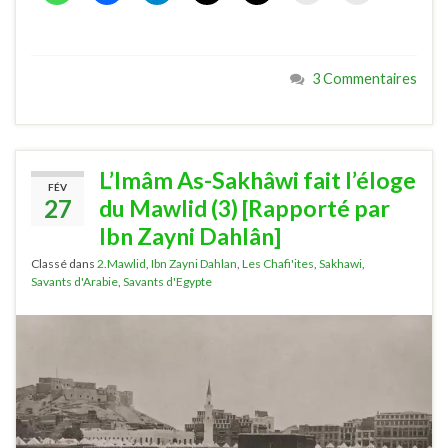
3 Commentaires
L’Imâm As-Sakhâwi fait l’éloge
FÉV
27
du Mawlid (3) [Rapporté par
Ibn Zayni Dahlân]
Classé dans
2.Mawlid
,
Ibn Zayni Dahlan
,
Les Chafi'ites
,
Sakhawi
,
Savants d'Arabie
,
Savants d'Egypte