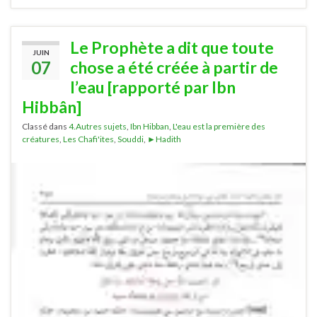
Le Prophète a dit que toute
JUIN
07
chose a été créée à partir de
l’eau [rapporté par Ibn
Hibbân]
Classé dans
4.Autres sujets
,
Ibn Hibban
,
L'eau est la première des
créatures
,
Les Chafi'ites
,
Souddi
,
►Hadith