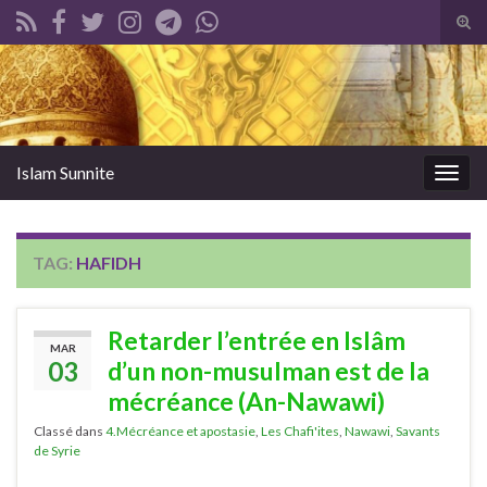
Tog
sear
Search for:
for
Islam Sunnite
Togg
navig
TAG:
HAFIDH
Retarder l’entrée en Islâm
MAR
03
d’un non-musulman est de la
mécréance (An-Nawawi)
Classé dans
4.Mécréance et apostasie
,
Les Chafi'ites
,
Nawawi
,
Savants
de Syrie