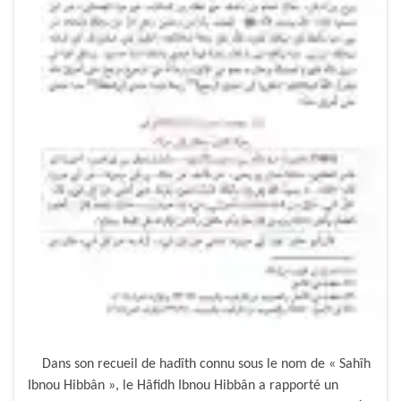
Dans son recueil de hadîth connu sous le nom de « Sahîh
Ibnou Hibbân », le Hâfidh Ibnou Hibbân a rapporté un