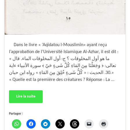
Dans le livre « ‘Aqîdatou l-Mouslimîn» ayant reçu
l’approbation de l’Université Islamique Al-Azhar, il est dit :
« ما هو أول المخلوقات ؟ ج: أول المخلوقات الماء. قال
تعالى: ﴿ وَجَعَلْنَا مِنَ المَاءِ كُلَّ شَىءٍ حَيّ ﴾ سورة الأنبياء ءاية
30. الحديث : « كُلُّ شَىءٍ خُلِقَ مِنَ المَاءِ » رواه ابن حبان.»
« Quelle est la première des créatures ? Réponse : La …
Lire la suite
Partager :