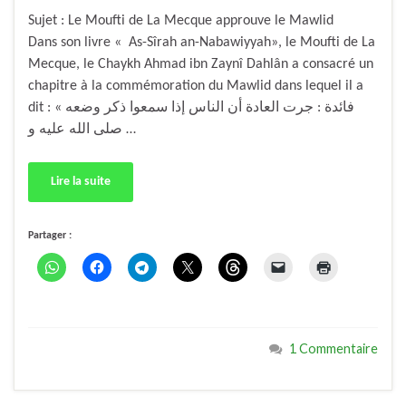
Sujet : Le Moufti de La Mecque approuve le Mawlid
Dans son livre « As-Sîrah an-Nabawiyyah», le Moufti de La
Mecque, le Chaykh Ahmad ibn Zaynî Dahlân a consacré un
chapitre à la commémoration du Mawlid dans lequel il a
dit : « فائدة : جرت العادة أن الناس إذا سمعوا ذكر وضعه
صلى الله عليه و …
Lire la suite
Partager :
1 Commentaire