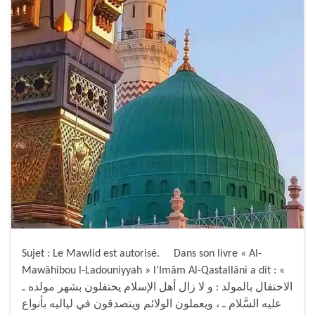
Sujet : Le Mawlid est autorisé. Dans son livre « Al-
Mawâhibou l-Ladouniyyah » l’Imâm Al-Qastallâni a dit : «
الاحتفال بالمولد : و لا زال أهل الإسلام يحتفلون بشهر مولده ـ
عليه السَّلام ـ ، ويعملون الولائم ويتصدقون في لياليه بأنواع