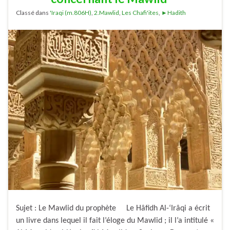
Classé dans
'Iraqi (m.806H)
,
2.Mawlid
,
Les Chafi'ites
,
►Hadith
Sujet : Le Mawlid du prophète Le Hâfidh Al-‘Irâqi a écrit
un livre dans lequel il fait l’éloge du Mawlid ; il l’a intitulé «