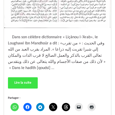
Dans son célèbre dictionnaire « Liçânou l-‘Arab», le
Loughawi Ibn Mandhoûr a dit : «وفي الحديث : « من تقرب
إلي شبرا تقربت إليه ذراعا ». المراد بقرب العبد من الله
تعالى القرب بالذكر والعمل الصالح لا قرب الذات والمكان
لأن ذلك من صفات الأجسام والله يتعالى عن ذلك ويتقدس »
« Dans le hadîth [qoudsi] …
Lire la suite
Partager :