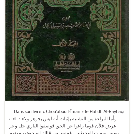
Dans son livre « Chou’abou l-Îmân » le Hâfidh Al-Bayhaqi
a dit : «وأما البراءة من التشبيه بإثبات أنه ليس بجوهر ولا
عرض فلأن قوما زاغوا عن الحق فوصفوا الباري جل وعز
ببعض صفات المحدثين ، فمنهم من قالك إنه جوهر، ومنهم