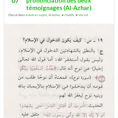
07
prononciation des deux
témoignages (Al-Azhar)
Classé dans
4.Autres sujets
,
Al Azhar
,
►Hadith
,
►Verset