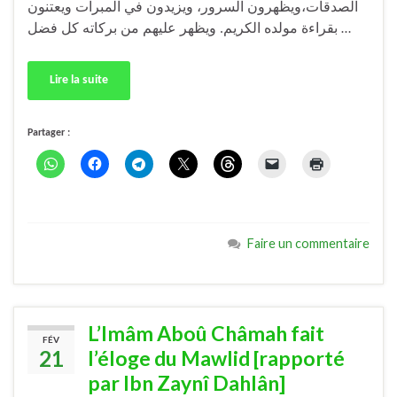
الصدقات،ويظهرون السرور، ويزيدون في المبرات ويعتنون
بقراءة مولده الكريم. ويظهر عليهم من بركاته كل فضل …
Lire la suite
Partager :
Faire un commentaire
L’Imâm Aboû Châmah fait
FÉV
21
l’éloge du Mawlid [rapporté
par Ibn Zaynî Dahlân]