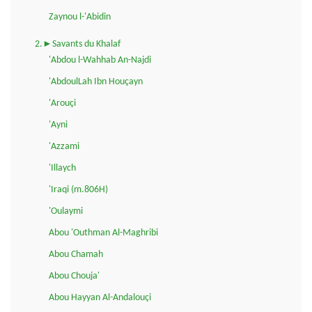
Zaynou l-'Abidin
2.►Savants du Khalaf
'Abdou l-Wahhab An-Najdi
'AbdoulLah Ibn Houçayn
'Arouçi
'Ayni
'Azzami
'Illaych
'Iraqi (m.806H)
'Oulaymi
Abou 'Outhman Al-Maghribi
Abou Chamah
Abou Chouja'
Abou Hayyan Al-Andalouçi