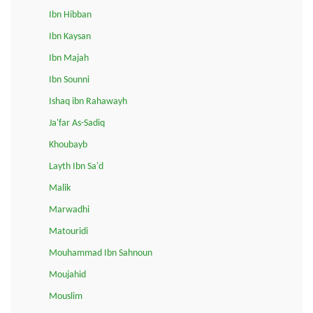
Ibn Hibban
Ibn Kaysan
Ibn Majah
Ibn Sounni
Ishaq ibn Rahawayh
Ja'far As-Sadiq
Khoubayb
Layth Ibn Sa'd
Malik
Marwadhi
Matouridi
Mouhammad Ibn Sahnoun
Moujahid
Mouslim