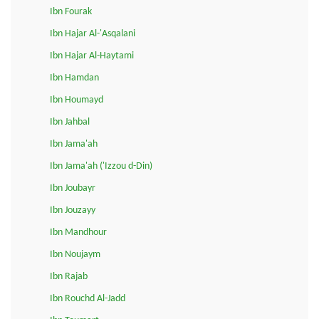
Ibn Fourak
Ibn Hajar Al-'Asqalani
Ibn Hajar Al-Haytami
Ibn Hamdan
Ibn Houmayd
Ibn Jahbal
Ibn Jama'ah
Ibn Jama'ah ('Izzou d-Din)
Ibn Joubayr
Ibn Jouzayy
Ibn Mandhour
Ibn Noujaym
Ibn Rajab
Ibn Rouchd Al-Jadd