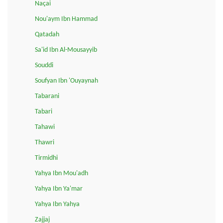
Naçai
Nou'aym Ibn Hammad
Qatadah
Sa'id Ibn Al-Mousayyib
Souddi
Soufyan Ibn 'Ouyaynah
Tabarani
Tabari
Tahawi
Thawri
Tirmidhi
Yahya Ibn Mou'adh
Yahya Ibn Ya'mar
Yahya Ibn Yahya
Zajjaj