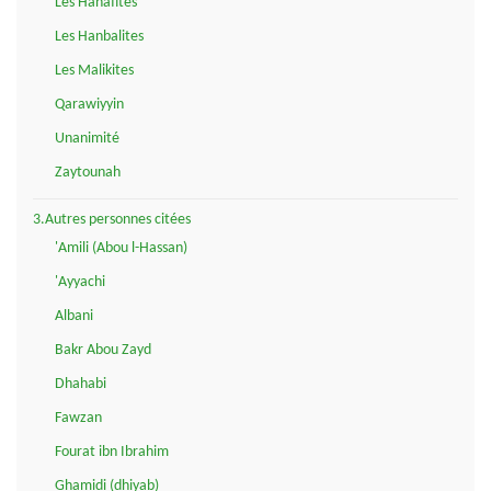
Les Hanafites
Les Hanbalites
Les Malikites
Qarawiyyin
Unanimité
Zaytounah
3.Autres personnes citées
'Amili (Abou l-Hassan)
'Ayyachi
Albani
Bakr Abou Zayd
Dhahabi
Fawzan
Fourat ibn Ibrahim
Ghamidi (dhiyab)