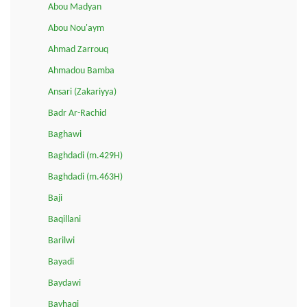
Abou Madyan
Abou Nou'aym
Ahmad Zarrouq
Ahmadou Bamba
Ansari (Zakariyya)
Badr Ar-Rachid
Baghawi
Baghdadi (m.429H)
Baghdadi (m.463H)
Baji
Baqillani
Barilwi
Bayadi
Baydawi
Bayhaqi