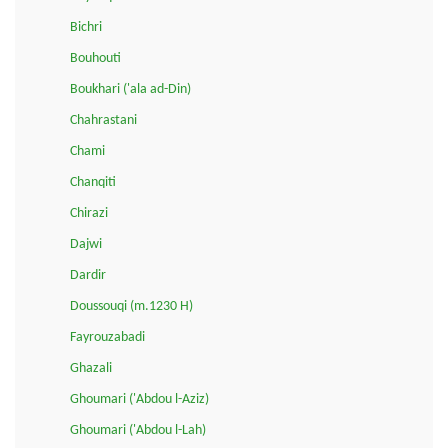
Bichri
Bouhouti
Boukhari ('ala ad-Din)
Chahrastani
Chami
Chanqiti
Chirazi
Dajwi
Dardir
Doussouqi (m.1230 H)
Fayrouzabadi
Ghazali
Ghoumari ('Abdou l-Aziz)
Ghoumari ('Abdou l-Lah)