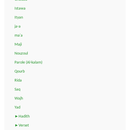
Istawa
Ityan
ja-a
ma'a
Maji
Nouzoul
Parole (Al-kalam)
Qourb
Rida
Saq
Wajh
Yad
►Hadith
►Verset