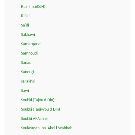
Razi (m.606H)
Rifa'i
Sa'di
Sakhawi
Samarqandi
Samhoudi
Sanad
Sanouçi
sarakhsi
Sawi
Soubki (Tajou d-Din)
Soubki (Taqiyyou d-Din)
Soubki Al-Azhari
Soulayman Ibn 'Abdi l-Wahhab