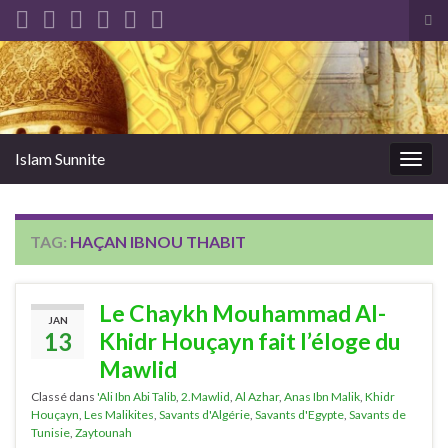
Tog
sea
Search for:
for
Islam Sunnite
Togg
navig
TAG:
HAÇAN IBNOU THABIT
Le Chaykh Mouhammad Al-
JAN
13
Khidr Houçayn fait l’éloge du
Mawlid
Classé dans
'Ali Ibn Abi Talib
,
2.Mawlid
,
Al Azhar
,
Anas Ibn Malik
,
Khidr
Houçayn
,
Les Malikites
,
Savants d'Algérie
,
Savants d'Egypte
,
Savants de
Tunisie
,
Zaytounah