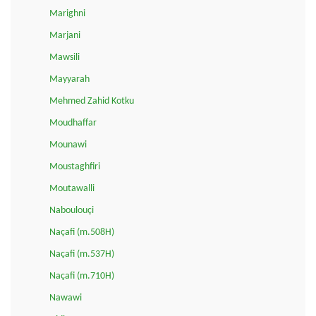
Marighni
Marjani
Mawsili
Mayyarah
Mehmed Zahid Kotku
Moudhaffar
Mounawi
Moustaghfiri
Moutawalli
Naboulouçi
Naçafi (m.508H)
Naçafi (m.537H)
Naçafi (m.710H)
Nawawi