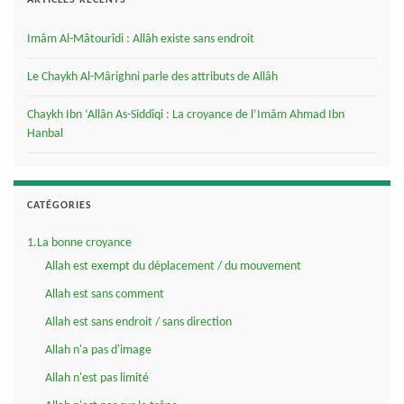
ARTICLES RÉCENTS
Imâm Al-Mâtourîdi : Allâh existe sans endroit
Le Chaykh Al-Mârighni parle des attributs de Allâh
Chaykh Ibn ‘Allân As-Siddîqi : La croyance de l’Imâm Ahmad Ibn
Hanbal
CATÉGORIES
1.La bonne croyance
Allah est exempt du déplacement / du mouvement
Allah est sans comment
Allah est sans endroit / sans direction
Allah n'a pas d'image
Allah n'est pas limité