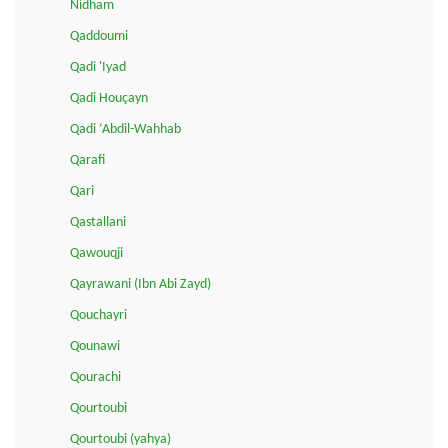
Nidham
Qaddoumi
Qadi 'Iyad
Qadi Houçayn
Qadi ‘Abdil-Wahhab
Qarafi
Qari
Qastallani
Qawouqji
Qayrawani (Ibn Abi Zayd)
Qouchayri
Qounawi
Qourachi
Qourtoubi
Qourtoubi (yahya)