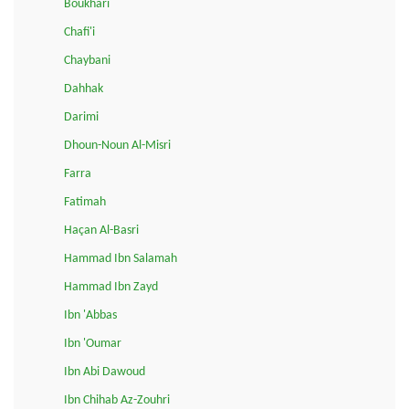
Boukhari
Chafi'i
Chaybani
Dahhak
Darimi
Dhoun-Noun Al-Misri
Farra
Fatimah
Haçan Al-Basri
Hammad Ibn Salamah
Hammad Ibn Zayd
Ibn 'Abbas
Ibn 'Oumar
Ibn Abi Dawoud
Ibn Chihab Az-Zouhri