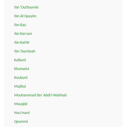
Ibn 'Outhaymin
Ibn Al-Qayyim
Ibn Baz
Ibn Karram
Ibn Kathir
Ibn Taymiyah
Kalbani
Khomeini
Koulayni
Majlissi
Mouhammad Ibn 'Abdi l-Wahhab
Mouqbil
Nou'mani
Qoummi