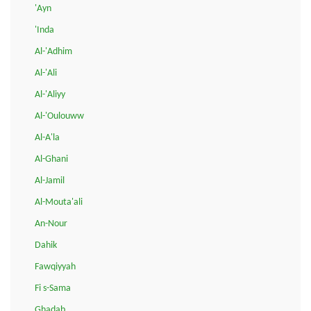
'Ayn
'Inda
Al-'Adhim
Al-'Ali
Al-'Aliyy
Al-'Oulouww
Al-A'la
Al-Ghani
Al-Jamil
Al-Mouta'ali
An-Nour
Dahik
Fawqiyyah
Fi s-Sama
Ghadab