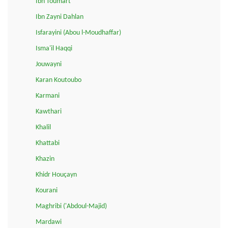
Ibn Toumart
Ibn Zayni Dahlan
Isfarayini (Abou l-Moudhaffar)
Isma'il Haqqi
Jouwayni
Karan Koutoubo
Karmani
Kawthari
Khalil
Khattabi
Khazin
Khidr Houçayn
Kourani
Maghribi ('Abdoul-Majid)
Mardawi