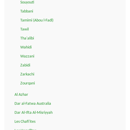
Souyouti
Tabbani
Tamimi (Abou l-Fadl)
Tawil
Tha'alibi
Wahidi
Wazzani
Zabidi
Zarkachi
Zourqani
Al Azhar
Dar al-Fatwa Australia
Dar Al-Ifta Al-Misriyyah
Les Chafi'ites