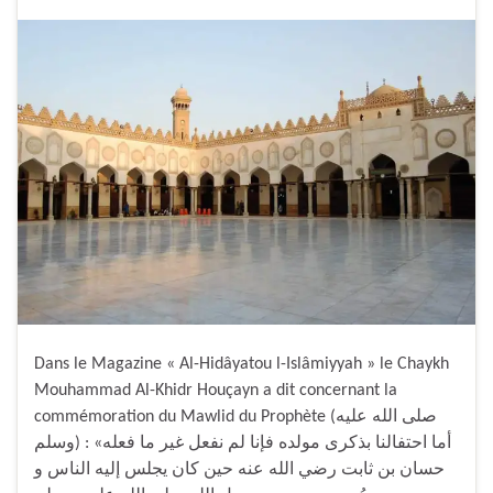
Dans le Magazine « Al-Hidâyatou l-Islâmiyyah » le Chaykh
Mouhammad Al-Khidr Houçayn a dit concernant la
commémoration du Mawlid du Prophète (صلى الله عليه
وسلم) : «أما احتفالنا بذكرى مولده فإنا لم نفعل غير ما فعله
حسان بن ثابت رضي الله عنه حين كان يجلس إليه الناس و