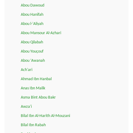
Abou Dawoud
Abou Hanifah
Abou l-'Aliyah
Abou Mansour Al-Azhari
Abou Qilabah
Abou Youçouf
Abou ‘Awanah
Ach'ari
Ahmad Ibn Hanbal
Anas Ibn Malik
Asma Bint Abou Bakr
Awza'i
Bilal Ibn Al-Harith Al-Mouzani
Bilal Ibn Rabah