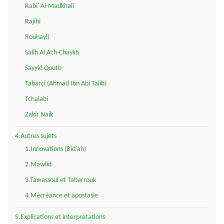
Rabi' Al-Madkhali
Rajihi
Rouhayli
Salih Al Ach-Chaykh
Sayyid Qoutb
Tabarçi (Ahmad Ibn Abi Talib)
Tchalabi
Zakir Naik
4.Autres sujets
1.Innovations (Bid'ah)
2.Mawlid
3.Tawassoul et Tabarrouk
4.Mécréance et apostasie
5.Explications et interpretations