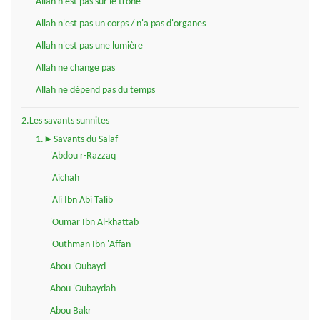
Allah n'est pas sur le trône
Allah n'est pas un corps / n'a pas d'organes
Allah n'est pas une lumière
Allah ne change pas
Allah ne dépend pas du temps
2.Les savants sunnites
1.►Savants du Salaf
'Abdou r-Razzaq
'Aichah
'Ali Ibn Abi Talib
'Oumar Ibn Al-khattab
'Outhman Ibn 'Affan
Abou 'Oubayd
Abou 'Oubaydah
Abou Bakr