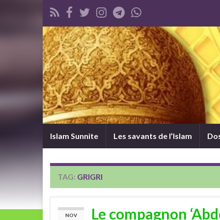
Islam Sunnite
Les savants de l’Islam
Dos
TAG:
GRIGRI
Le compagnon ‘Abdou
NOV