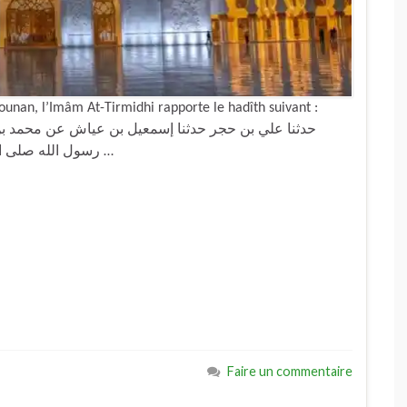
Sounan, l’Imâm At-Tirmidhi rapporte le hadîth suivant :
رسول الله صلى الله عليه وسلم قال : إذا فزع أحدكم في النوم فليقل …
Faire un commentaire