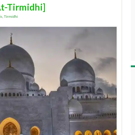
At-Tirmidhi]
is
,
Tirmidhi