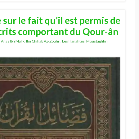
ur le fait qu’il est permis de
écrits comportant du Qour-ân
,
Anas Ibn Malik
,
Ibn Chihab Az-Zouhri
,
Les Hanafites
,
Moustaghfiri
,