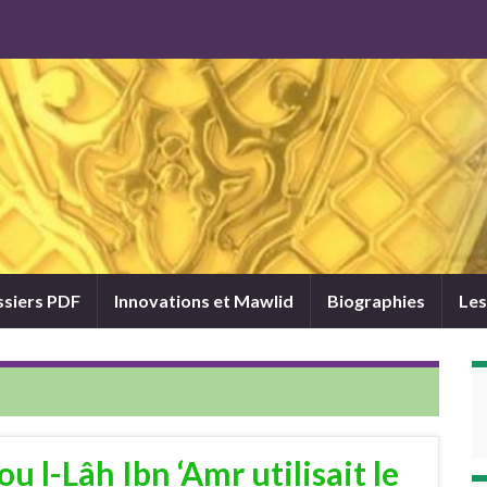
siers PDF
Innovations et Mawlid
Biographies
Les
 l-Lâh Ibn ‘Amr utilisait le