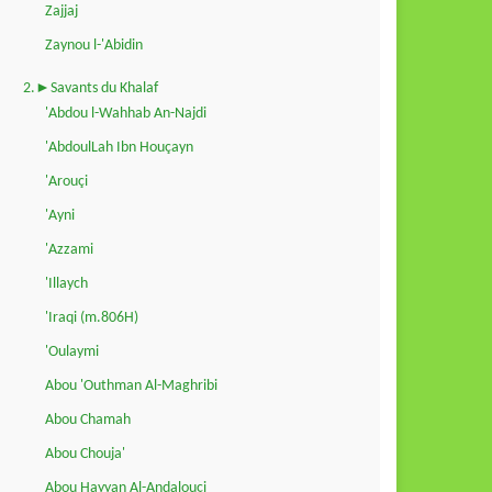
Zajjaj
Zaynou l-'Abidin
2.►Savants du Khalaf
'Abdou l-Wahhab An-Najdi
'AbdoulLah Ibn Houçayn
'Arouçi
'Ayni
'Azzami
'Illaych
'Iraqi (m.806H)
'Oulaymi
Abou 'Outhman Al-Maghribi
Abou Chamah
Abou Chouja'
Abou Hayyan Al-Andalouçi