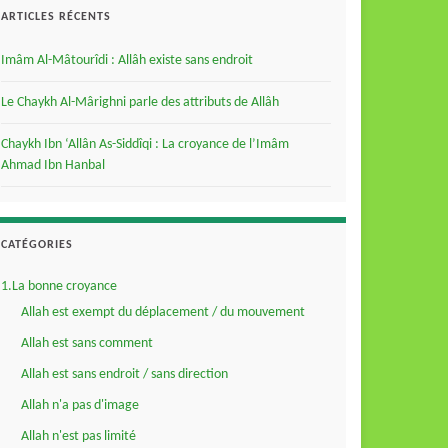
ARTICLES RÉCENTS
Imâm Al-Mâtourîdi : Allâh existe sans endroit
Le Chaykh Al-Mârighni parle des attributs de Allâh
Chaykh Ibn ‘Allân As-Siddîqi : La croyance de l’Imâm
Ahmad Ibn Hanbal
CATÉGORIES
1.La bonne croyance
Allah est exempt du déplacement / du mouvement
Allah est sans comment
Allah est sans endroit / sans direction
Allah n'a pas d'image
Allah n'est pas limité