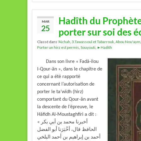
Hadîth du Prophète s
MAR
25
porter sur soi des 
Classé dans
'Aichah
,
3.Tawassoul et Tabarrouk
,
Abou Nou'aym
Porter un hirz est permis
,
Souyouti
,
►Hadith
Dans son livre « Fadâ-ilou
l-Qour-ân », dans le chapitre de
ce qui a été rapporté
concernant l’autorisation de
porter le ta’wîdh (hirz)
comportant du Qour-ân avant
la descente de l’épreuve, le
Hâfidh Al-Moustaghfiri a dit :
« أخبرنا محمد بن أبي بكر
الحافظ قال، أخْبَرَنا أبو الفضل
أحمد بن إبراهيم بن أحمد البلخي