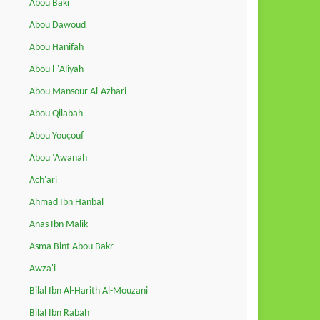
Abou Bakr
Abou Dawoud
Abou Hanifah
Abou l-'Aliyah
Abou Mansour Al-Azhari
Abou Qilabah
Abou Youçouf
Abou ‘Awanah
Ach'ari
Ahmad Ibn Hanbal
Anas Ibn Malik
Asma Bint Abou Bakr
Awza'i
Bilal Ibn Al-Harith Al-Mouzani
Bilal Ibn Rabah