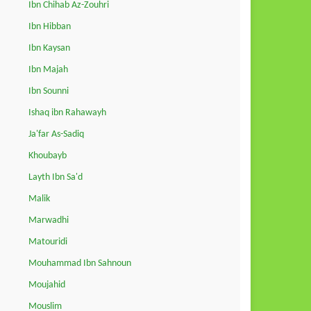
Ibn Chihab Az-Zouhri
Ibn Hibban
Ibn Kaysan
Ibn Majah
Ibn Sounni
Ishaq ibn Rahawayh
Ja'far As-Sadiq
Khoubayb
Layth Ibn Sa'd
Malik
Marwadhi
Matouridi
Mouhammad Ibn Sahnoun
Moujahid
Mouslim