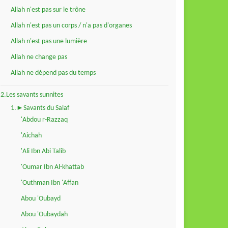
Allah n'est pas sur le trône
Allah n'est pas un corps / n'a pas d'organes
Allah n'est pas une lumière
Allah ne change pas
Allah ne dépend pas du temps
2.Les savants sunnites
1.►Savants du Salaf
'Abdou r-Razzaq
'Aichah
'Ali Ibn Abi Talib
'Oumar Ibn Al-khattab
'Outhman Ibn 'Affan
Abou 'Oubayd
Abou 'Oubaydah