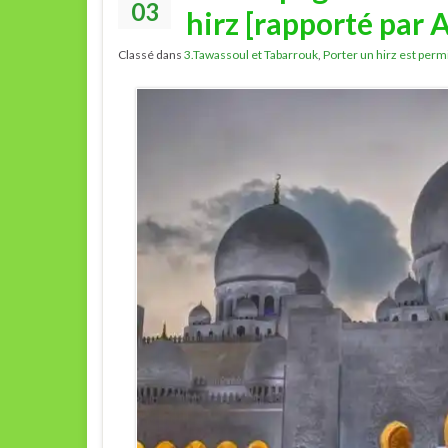
03
hirz [rapporté par 
Classé dans
3.Tawassoul et Tabarrouk
,
Porter un hirz est perm