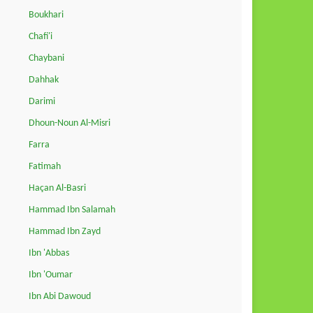
Boukhari
Chafi'i
Chaybani
Dahhak
Darimi
Dhoun-Noun Al-Misri
Farra
Fatimah
Haçan Al-Basri
Hammad Ibn Salamah
Hammad Ibn Zayd
Ibn 'Abbas
Ibn 'Oumar
Ibn Abi Dawoud