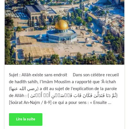
Sujet : Allâh existe sans endroit Dans son célèbre recueil
de hadîth sahîh, l’Imâm Mouslim a rapporté que ‘Â-ichah
(رضي الله عنها) a dit au sujet de l’explication de la parole
de Allâh : { ثُمَّ دَنَا فَتَدَلَّىٰ فَكَانَ قَابَ قَوۡسَيۡنِ أَوۡ أَدۡنَىٰ}
[Soûrat An-Najm / 8-9] ce qui a pour sens : « Ensuite …
Lire la suite