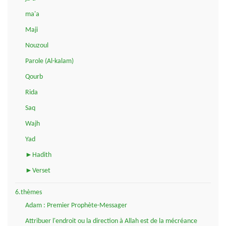
ma'a
Maji
Nouzoul
Parole (Al-kalam)
Qourb
Rida
Saq
Wajh
Yad
►Hadith
►Verset
6.thèmes
Adam : Premier Prophète-Messager
Attribuer l'endroit ou la direction à Allah est de la mécréance