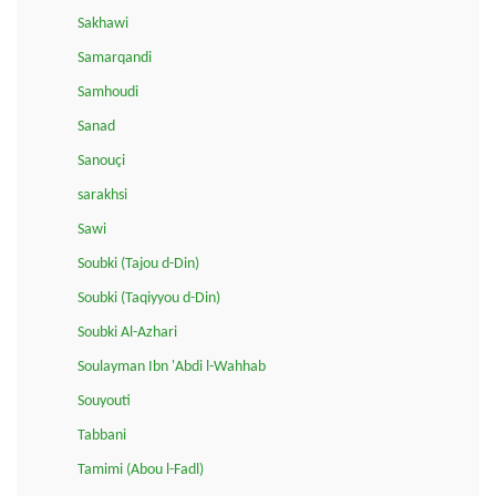
Sakhawi
Samarqandi
Samhoudi
Sanad
Sanouçi
sarakhsi
Sawi
Soubki (Tajou d-Din)
Soubki (Taqiyyou d-Din)
Soubki Al-Azhari
Soulayman Ibn 'Abdi l-Wahhab
Souyouti
Tabbani
Tamimi (Abou l-Fadl)