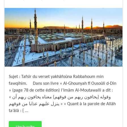
Sujet : Tafsîr du verset yakhâfoûna Rabbahoum min
fawqihim. Dans son livre « Al-Ghounyah fî Ousoûli d-Dîn
» (page 78 de cette édition) l’Imâm Al-Moutawalli a dit :
« وقوله {يخافون ربهم من فوقهم} معناه يخافون ربهم أن
ينزل عليهم عذابا من فوقهم » « Quant à la parole de Allâh
ta’âlâ : { …