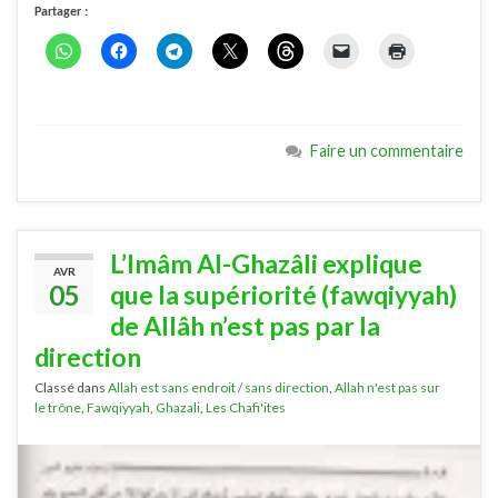
Partager :
Faire un commentaire
L’Imâm Al-Ghazâli explique
AVR
05
que la supériorité (fawqiyyah)
de Allâh n’est pas par la
direction
Classé dans
Allah est sans endroit / sans direction
,
Allah n'est pas sur
le trône
,
Fawqiyyah
,
Ghazali
,
Les Chafi'ites