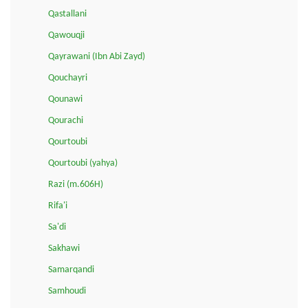
Qastallani
Qawouqji
Qayrawani (Ibn Abi Zayd)
Qouchayri
Qounawi
Qourachi
Qourtoubi
Qourtoubi (yahya)
Razi (m.606H)
Rifa'i
Sa'di
Sakhawi
Samarqandi
Samhoudi