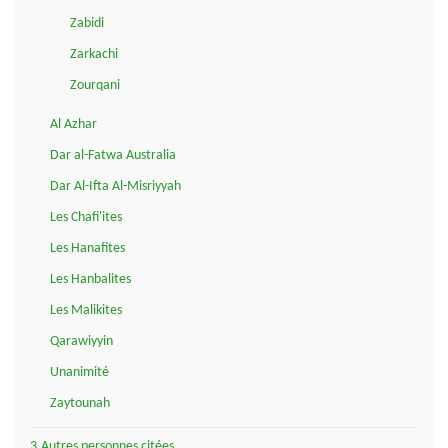
Zabidi
Zarkachi
Zourqani
Al Azhar
Dar al-Fatwa Australia
Dar Al-Ifta Al-Misriyyah
Les Chafi'ites
Les Hanafites
Les Hanbalites
Les Malikites
Qarawiyyin
Unanimité
Zaytounah
3.Autres personnes citées