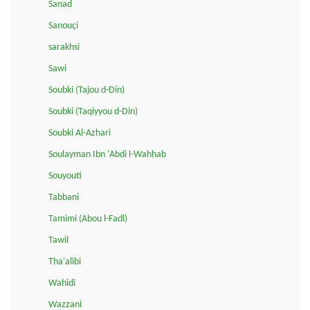
Sanad
Sanouçi
sarakhsi
Sawi
Soubki (Tajou d-Din)
Soubki (Taqiyyou d-Din)
Soubki Al-Azhari
Soulayman Ibn 'Abdi l-Wahhab
Souyouti
Tabbani
Tamimi (Abou l-Fadl)
Tawil
Tha'alibi
Wahidi
Wazzani