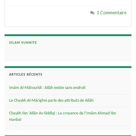
1 Commentaire
ISLAM SUNNITE
ARTICLES RÉCENTS
Imâm Al-Mâtourîdi : Allâh existe sans endroit
Le Chaykh Al-Mârighni parle des attributs de Allâh
Chaykh Ibn ‘Allân As-Siddîqi : La croyance de l’Imâm Ahmad Ibn
Hanbal