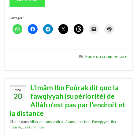
Lire la suite
Partager :
Faire un commentaire
L’Imâm Ibn Foûrak dit que la
MAI
20
fawqiyyah (supériorité) de
Allâh n’est pas par l’endroit et
la distance
Classé dans
Allah est sans endroit / sans direction
,
Fawqiyyah
,
Ibn
Fourak
,
Les Chafi'ites