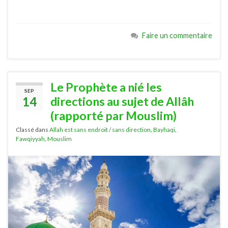
Faire un commentaire
Le Prophète a nié les
SEP
14
directions au sujet de Allâh
(rapporté par Mouslim)
Classé dans
Allah est sans endroit / sans direction
,
Bayhaqi
,
Fawqiyyah
,
Mouslim