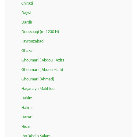
Chirazi
Dajwi
Dardir
Doussouqi (m.1230 H)
Fayrouzabadi
Ghazali
Ghoumari ('Abdou l-Aziz)
Ghoumari ('Abdou l-Lah)
Ghoumari (Ahmad)
Haçanayn Makhlouf
Hakim
Halimi
Harari
Hisni
Ibn 'Abdi s-Salam