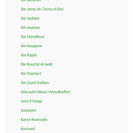
Ibn Jama'ah
Ibn Jama'ah ('Izzou d-Din)
Ibn Joubayr
Ibn Jouzayy
Ibn Mandhour
Ibn Noujaym
Ibn Rajab
Ibn Rouchd Al-Jadd
Ibn Toumart
Ibn Zayni Dahlan
Isfarayini (Abou l-Moudhaffar)
Isma'il Haqqi
Jouwayni
Karan Koutoubo
Karmani