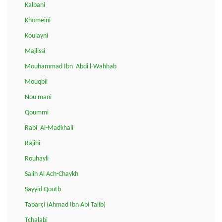
Kalbani
Khomeini
Koulayni
Majlissi
Mouhammad Ibn 'Abdi l-Wahhab
Mouqbil
Nou'mani
Qoummi
Rabi' Al-Madkhali
Rajihi
Rouhayli
Salih Al Ach-Chaykh
Sayyid Qoutb
Tabarçi (Ahmad Ibn Abi Talib)
Tchalabi