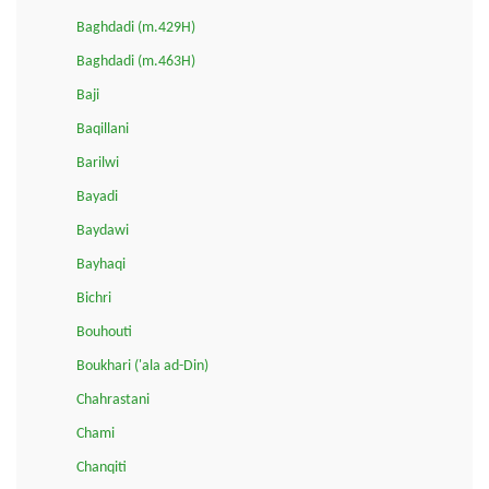
Baghdadi (m.429H)
Baghdadi (m.463H)
Baji
Baqillani
Barilwi
Bayadi
Baydawi
Bayhaqi
Bichri
Bouhouti
Boukhari ('ala ad-Din)
Chahrastani
Chami
Chanqiti