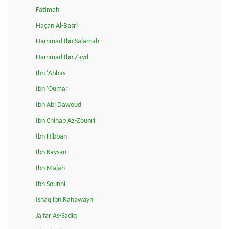
Fatimah
Haçan Al-Basri
Hammad Ibn Salamah
Hammad Ibn Zayd
Ibn 'Abbas
Ibn 'Oumar
Ibn Abi Dawoud
Ibn Chihab Az-Zouhri
Ibn Hibban
Ibn Kaysan
Ibn Majah
Ibn Sounni
Ishaq ibn Rahawayh
Ja'far As-Sadiq