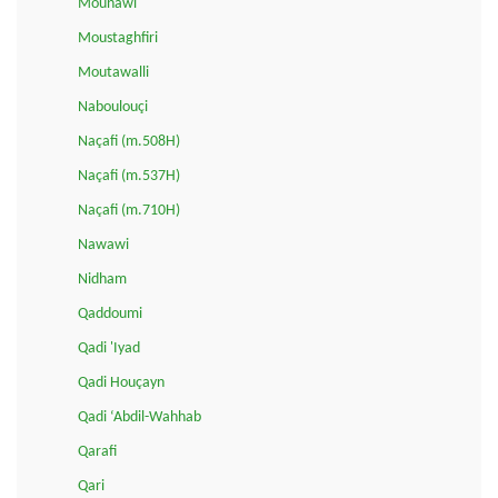
Mounawi
Moustaghfiri
Moutawalli
Naboulouçi
Naçafi (m.508H)
Naçafi (m.537H)
Naçafi (m.710H)
Nawawi
Nidham
Qaddoumi
Qadi 'Iyad
Qadi Houçayn
Qadi ‘Abdil-Wahhab
Qarafi
Qari