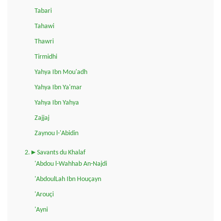
Tabari
Tahawi
Thawri
Tirmidhi
Yahya Ibn Mou'adh
Yahya Ibn Ya'mar
Yahya Ibn Yahya
Zajjaj
Zaynou l-'Abidin
2.►Savants du Khalaf
'Abdou l-Wahhab An-Najdi
'AbdoulLah Ibn Houçayn
'Arouçi
'Ayni