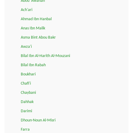
Abou ‘Awanah
Ach'ari
Ahmad Ibn Hanbal
Anas Ibn Malik
Asma Bint Abou Bakr
Awza'i
Bilal Ibn Al-Harith Al-Mouzani
Bilal Ibn Rabah
Boukhari
Chafi'i
Chaybani
Dahhak
Darimi
Dhoun-Noun Al-Misri
Farra