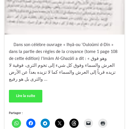
Dans son célèbre ouvrage « Ihyâ-ou ‘Ouloûmi d-Dîn »
dans la partie des règles de la croyance (tome 1 page 108
de cette édition) l’Imâm Al-Ghazâli a dit : « وهو فوق
العرش والسماء وفوق كل شيء إلى تخوم الثرى، فوقية لا
تزيده قرباً إلى العرش والسماء كما لا تزيده بعداً عن الأرض
والثرى بل هو رفيع …
Lire la suite
Partager :