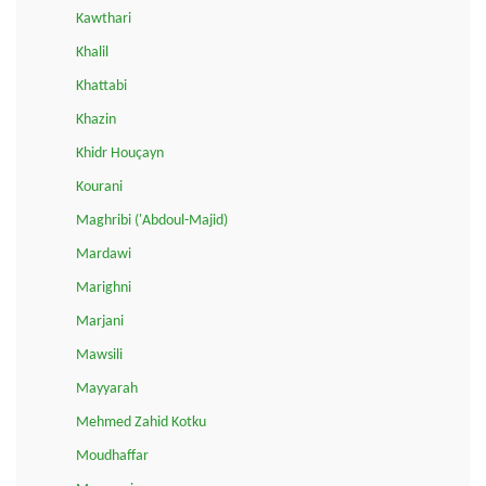
Kawthari
Khalil
Khattabi
Khazin
Khidr Houçayn
Kourani
Maghribi ('Abdoul-Majid)
Mardawi
Marighni
Marjani
Mawsili
Mayyarah
Mehmed Zahid Kotku
Moudhaffar