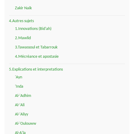
Zakir Naik
4.Autres sujets
1.Innovations (Bid'ah)
2.Mawlid
3.Tawassoul et Tabarrouk
4.Mécréance et apostasie
5.Explications et interpretations
'Ayn
'Inda
Al-'Adhim
Al-'Ali
Al-'Aliyy
Al-'Oulouww
Al-A'la