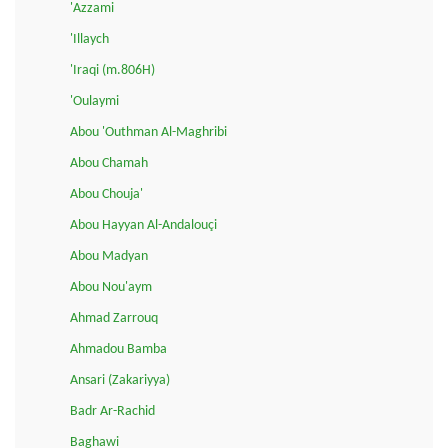
'Azzami
'Illaych
'Iraqi (m.806H)
'Oulaymi
Abou 'Outhman Al-Maghribi
Abou Chamah
Abou Chouja'
Abou Hayyan Al-Andalouçi
Abou Madyan
Abou Nou'aym
Ahmad Zarrouq
Ahmadou Bamba
Ansari (Zakariyya)
Badr Ar-Rachid
Baghawi