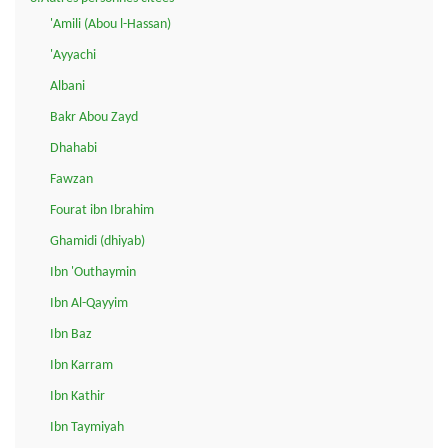
'Amili (Abou l-Hassan)
'Ayyachi
Albani
Bakr Abou Zayd
Dhahabi
Fawzan
Fourat ibn Ibrahim
Ghamidi (dhiyab)
Ibn 'Outhaymin
Ibn Al-Qayyim
Ibn Baz
Ibn Karram
Ibn Kathir
Ibn Taymiyah