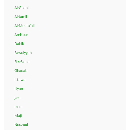
Al-Ghani
Al-Jamil
Al-Mouta'ali
An-Nour
Dahik
Fawqiyyah
Fi s-Sama
Ghadab
Istawa
Ityan
ja-a
ma'a
Maji
Nouzoul