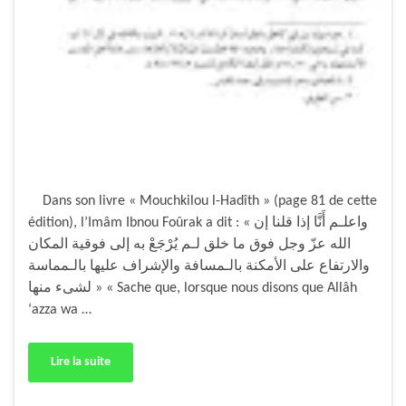
Dans son livre « Mouchkilou l-Hadîth » (page 81 de cette
édition), l’Imâm Ibnou Foûrak a dit : « واعلـم أَنَّا إذا قلنا إن
الله عزّ وجل فوق ما خلق لـم يُرْجَعْ به إلى فوقية المكان
والارتفاع على الأمكنة بالـمسافة والإشراف عليها بالـمماسة
لشىء منها » « Sache que, lorsque nous disons que Allâh
‘azza wa …
Lire la suite