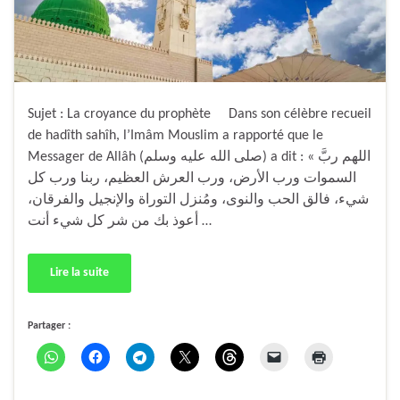
Sujet : La croyance du prophète Dans son célèbre recueil
de hadîth sahîh, l’Imâm Mouslim a rapporté que le
Messager de Allâh (صلى الله عليه وسلم) a dit : « اللهم ربَّ
السموات ورب الأرض، ورب العرش العظيم، ربنا ورب كل
شيء، فالق الحب والنوى، ومُنزل التوراة والإنجيل والفرقان،
أعوذ بك من شر كل شيء أنت …
Lire la suite
Partager :