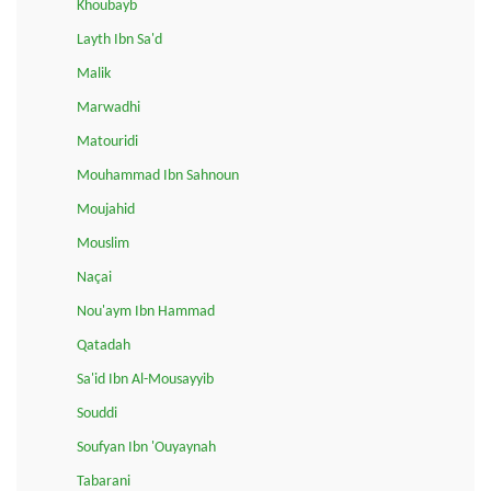
Khoubayb
Layth Ibn Sa'd
Malik
Marwadhi
Matouridi
Mouhammad Ibn Sahnoun
Moujahid
Mouslim
Naçai
Nou'aym Ibn Hammad
Qatadah
Sa'id Ibn Al-Mousayyib
Souddi
Soufyan Ibn 'Ouyaynah
Tabarani