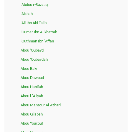
'Abdou r-Razzaq
'Aichah
'Ali Ibn Abi Talib
'Oumar Ibn Al-khattab
'Outhman Ibn 'Affan
Abou 'Oubayd
Abou 'Oubaydah
Abou Bakr
Abou Dawoud
Abou Hanifah
Abou l-'Aliyah
Abou Mansour Al-Azhari
Abou Qilabah
Abou Youçouf