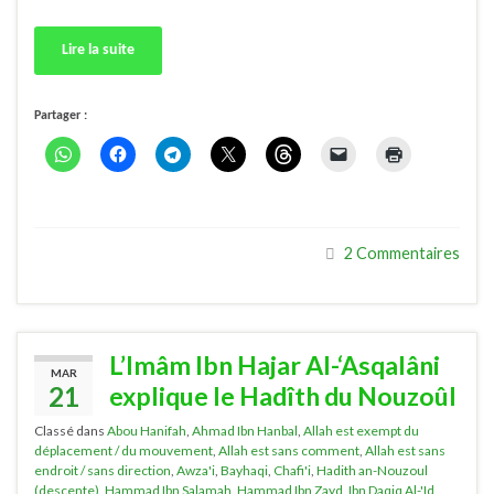
Lire la suite
Partager :
2 Commentaires
L’Imâm Ibn Hajar Al-‘Asqalâni
MAR
21
explique le Hadîth du Nouzoûl
Classé dans
Abou Hanifah
,
Ahmad Ibn Hanbal
,
Allah est exempt du
déplacement / du mouvement
,
Allah est sans comment
,
Allah est sans
endroit / sans direction
,
Awza'i
,
Bayhaqi
,
Chafi'i
,
Hadith an-Nouzoul
(descente)
,
Hammad Ibn Salamah
,
Hammad Ibn Zayd
,
Ibn Daqiq Al-'Id
,