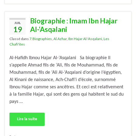
Biographie : Imam Ibn Hajar
JUIL
19
Al-‘Asqalani
Classé dans
7.Biographies
,
Al Azhar
,
Ibn Hajar Al-'Asqalani
,
Les
Chafi'ites
Al-Hafidh Ibnou Hajar Al-‘Asqalani Sa biographie Il
s’appelle Ahmad fils de ‘Ali, fils de Mouhammad, fils de
Mouhammad, fils de ‘Ali Al-‘Asqalani d’origine l’égyptien,
Al Kinani de naissance, Ach-Chafi’i d’école, surnommé
Ibnou Hajar comme ses ancêtres. Et ceci est relativement
à la famille Hajar, qui sont des gens qui habitent le sud du
pays …
Lire la suite