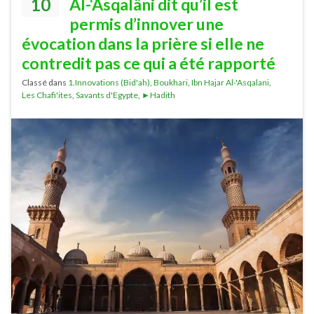
10
Al-‘Asqalâni dit qu’il est
permis d’innover une
évocation dans la prière si elle ne
contredit pas ce qui a été rapporté
Classé dans
1.Innovations (Bid'ah)
,
Boukhari
,
Ibn Hajar Al-'Asqalani
,
Les Chafi'ites
,
Savants d'Egypte
,
►Hadith