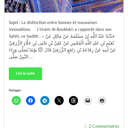
Sujet : La distinction entre bonnes et mauvaises
innovations. L’Imâm Al-Boukhâri a rapporté dans son
Sahîh, ce hadîth : « حَدَّثَنَا عَبْدُ اللَّهِ بْنُ مَسْلَمَةَ عَنْ مَالِكٍ عَنْ
نُعَيْمِ بْنِ عَبْدِ اللَّهِ الْمُجْمِرِ عَنْ عَلِيِّ بْنِ يَحْيَى بْنِ خَلَّادٍ الزُّرَقِيِّ
عَنْ أَبِيهِ عَنْ رِفَاعَةَ بْنِ رَافِعٍ الزُّرَقِيِّ قَالَ كُنَّا يَوْمًا نُصَلِّي وَرَاءَ
النَّبِيِّ صَلَّى …
Lire la suite
Partager :
2 Commentaires