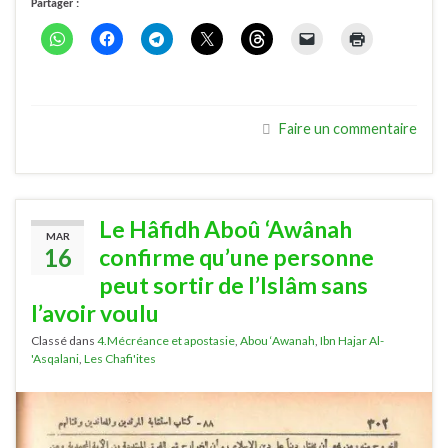
Partager :
Faire un commentaire
Le Hâfidh Aboû ‘Awânah
MAR
16
confirme qu’une personne
peut sortir de l’Islâm sans
l’avoir voulu
Classé dans
4.Mécréance et apostasie
,
Abou ‘Awanah
,
Ibn Hajar Al-
'Asqalani
,
Les Chafi'ites