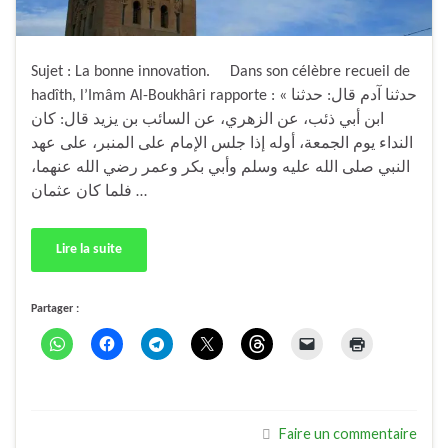
Sujet : La bonne innovation. Dans son célèbre recueil de
hadîth, l’Imâm Al-Boukhâri rapporte : « حدثنا آدم قال: حدثنا
ابن أبي ذئب، عن الزهري، عن السائب بن يزيد قال: كان
النداء يوم الجمعة، أوله إذا جلس الإمام على المنبر، على عهد
النبي صلى الله عليه وسلم وأبي بكر وعمر رضي الله عنهما،
فلما كان عثمان …
Lire la suite
Partager :
Faire un commentaire