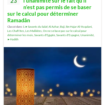
23
l’unanimité sur le fait qu’il
n’est pas permis de se baser
sur le calcul pour déterminer
Ramadân
Classé dans
1.►Savants du Salaf
,
Al Azhar
,
Baji
,
Ibn Hajar Al-'Asqalani
,
Les Chafi'ites
,
Les Malikites
,
On ne se base pas sur le calcul pour
déterminer les mois
,
Savants d'Egypte
,
Savants d'Espagne
,
Unanimité
,
►Hadith