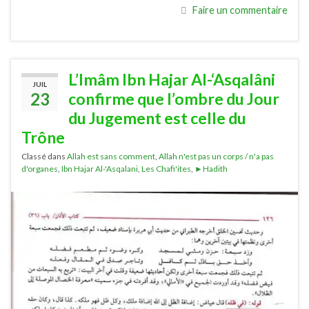
Faire un commentaire
L’Imâm Ibn Hajar Al-‘Asqalâni
JUIL
23
confirme que l’ombre du Jour
du Jugement est celle du
Trône
Classé dans
Allah est sans comment
,
Allah n'est pas un corps / n'a pas
d'organes
,
Ibn Hajar Al-'Asqalani
,
Les Chafi'ites
,
►Hadith