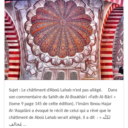
Sujet : Le châtiment d’Aboû Lahab n’est pas allégé. Dans
son commentaire du Sahîh de Al-Boukhâri «Fath Al-Bârî »
(tome 9 page 145 de cette édition), l’Imâm Ibnou Hajar
Al-‘Asqalâni a évoqué le récit de celui qui a rêvé que le
châtiment de Aboû Lahab serait allégé, il a dit : « لكنَّه
مُخالف …