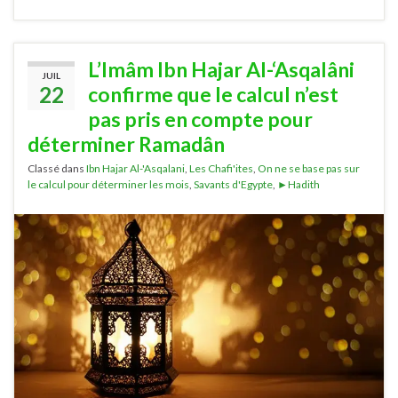
L’Imâm Ibn Hajar Al-‘Asqalâni
JUIL
22
confirme que le calcul n’est
pas pris en compte pour
déterminer Ramadân
Classé dans
Ibn Hajar Al-'Asqalani
,
Les Chafi'ites
,
On ne se base pas sur
le calcul pour déterminer les mois
,
Savants d'Egypte
,
►Hadith