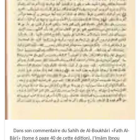
Dans son commentaire du Sahîh de Al-Boukhâri «Fath Al-
Bârî» (tome 6 page 40 de cette édition), l’Imâm Ibnou