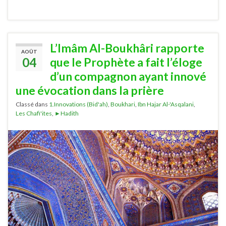
L’Imâm Al-Boukhâri rapporte
AOÛT
04
que le Prophète a fait l’éloge
d’un compagnon ayant innové
une évocation dans la prière
Classé dans
1.Innovations (Bid'ah)
,
Boukhari
,
Ibn Hajar Al-'Asqalani
,
Les Chafi'ites
,
►Hadith