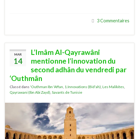
3 Commentaires
L’Imâm Al-Qayrawâni
MAR
14
mentionne l’innovation du
second adhân du vendredi par
‘Outhmân
Classé dans
'Outhman Ibn 'Affan
,
1.Innovations (Bid'ah)
,
Les Malikites
,
Qayrawani (Ibn Abi Zayd)
,
Savants de Tunisie