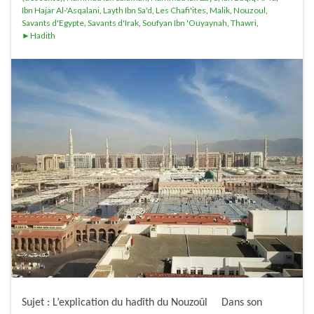
Ibn Hajar Al-'Asqalani
,
Layth Ibn Sa'd
,
Les Chafi'ites
,
Malik
,
Nouzoul
,
Savants d'Egypte
,
Savants d'Irak
,
Soufyan Ibn 'Ouyaynah
,
Thawri
,
►Hadith
Sujet : L’explication du hadîth du Nouzoûl Dans son