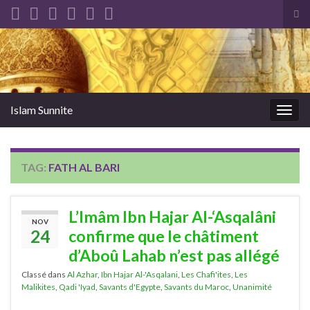
Tog
sea
Search for:
for
Islam Sunnite
Togg
navig
TAG:
FATH AL BARI
L’Imâm Ibn Hajar Al-‘Asqalâni
NOV
24
confirme que le châtiment
d’Aboû Lahab n’est pas allégé
Classé dans
Al Azhar
,
Ibn Hajar Al-'Asqalani
,
Les Chafi'ites
,
Les
Malikites
,
Qadi 'Iyad
,
Savants d'Egypte
,
Savants du Maroc
,
Unanimité