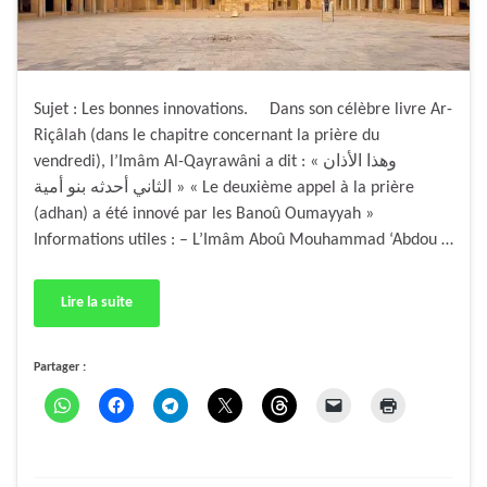
Sujet : Les bonnes innovations. Dans son célèbre livre Ar-
Riçâlah (dans le chapitre concernant la prière du
vendredi), l’Imâm Al-Qayrawâni a dit : « وهذا الأذان
الثاني أحدثه بنو أمية » « Le deuxième appel à la prière
(adhan) a été innové par les Banoû Oumayyah »
Informations utiles : – L’Imâm Aboû Mouhammad ‘Abdou …
Lire la suite
Partager :