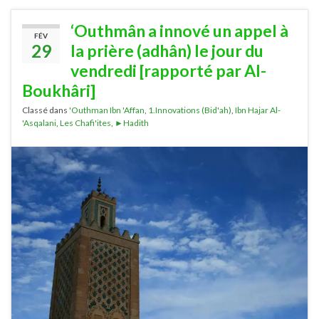
‘Outhmân a innové un appel à
FÉV
29
la prière (adhân) le jour du
vendredi [rapporté par Al-
Boukhâri]
Classé dans
'Outhman Ibn 'Affan
,
1.Innovations (Bid'ah)
,
Ibn Hajar Al-
'Asqalani
,
Les Chafi'ites
,
►Hadith