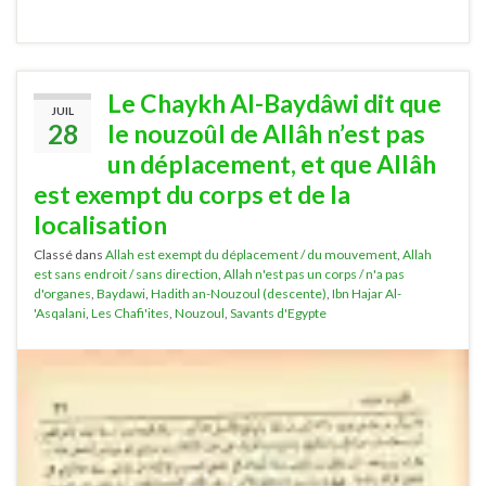
Le Chaykh Al-Baydâwi dit que
JUIL
28
le nouzoûl de Allâh n’est pas
un déplacement, et que Allâh
est exempt du corps et de la
localisation
Classé dans
Allah est exempt du déplacement / du mouvement
,
Allah
est sans endroit / sans direction
,
Allah n'est pas un corps / n'a pas
d'organes
,
Baydawi
,
Hadith an-Nouzoul (descente)
,
Ibn Hajar Al-
'Asqalani
,
Les Chafi'ites
,
Nouzoul
,
Savants d'Egypte