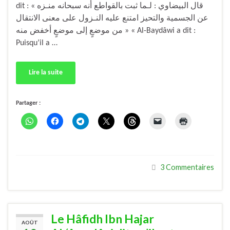
dit : « قال البيضاوي : لـما ثبت بالقواطع أنه سبحانه منـزه
عن الجسمية والتحيز امتنع عليه النـزول على معنى الانتقال
من موضعٍ إلى موضعٍ أخفض منه » « Al-Baydâwi a dit :
Puisqu’il a …
Lire la suite
Partager :
3 Commentaires
Le Hâfidh Ibn Hajar
AOÛT