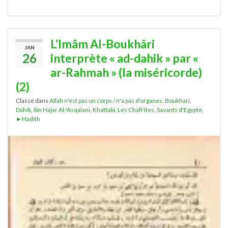
L’Imâm Al-Boukhâri
JAN
26
interprète « ad-dahik » par «
ar-Rahmah » (la miséricorde)
(2)
Classé dans
Allah n'est pas un corps / n'a pas d'organes
,
Boukhari
,
Dahik
,
Ibn Hajar Al-'Asqalani
,
Khattabi
,
Les Chafi'ites
,
Savants d'Egypte
,
►Hadith