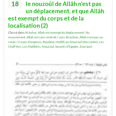
18
le nouzoûl de Allâh n’est pas
un déplacement, et que Allâh
est exempt du corps et de la
localisation (2)
Classé dans
Al Azhar
,
Allah est exempt du déplacement / du
mouvement
,
Allah est sans endroit / sans direction
,
Allah n'est pas un
corps / n'a pas d'organes
,
Baydawi
,
Hadith an-Nouzoul (descente)
,
Les
Chafi'ites
,
Les Malikites
,
Nouzoul
,
Savants d'Egypte
,
Zourqani