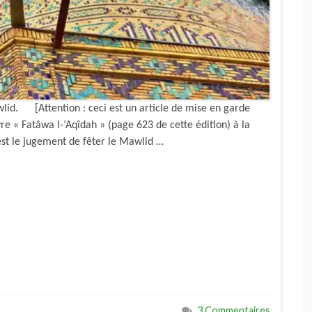
wlid. [Attention : ceci est un article de mise en garde
vre « Fatâwa l-‘Aqîdah » (page 623 de cette édition) à la
 est le jugement de fêter le Mawlid …
3 Commentaires