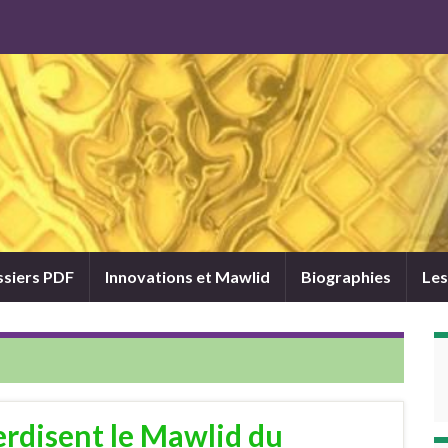
siers PDF
Innovations et Mawlid
Biographies
Les
erdisent le Mawlid du