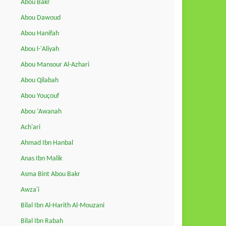
Abou Bakr
Abou Dawoud
Abou Hanifah
Abou l-'Aliyah
Abou Mansour Al-Azhari
Abou Qilabah
Abou Youçouf
Abou ‘Awanah
Ach'ari
Ahmad Ibn Hanbal
Anas Ibn Malik
Asma Bint Abou Bakr
Awza'i
Bilal Ibn Al-Harith Al-Mouzani
Bilal Ibn Rabah