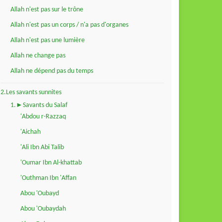
Allah n'est pas sur le trône
Allah n'est pas un corps / n'a pas d'organes
Allah n'est pas une lumière
Allah ne change pas
Allah ne dépend pas du temps
2.Les savants sunnites
1.►Savants du Salaf
'Abdou r-Razzaq
'Aichah
'Ali Ibn Abi Talib
'Oumar Ibn Al-khattab
'Outhman Ibn 'Affan
Abou 'Oubayd
Abou 'Oubaydah