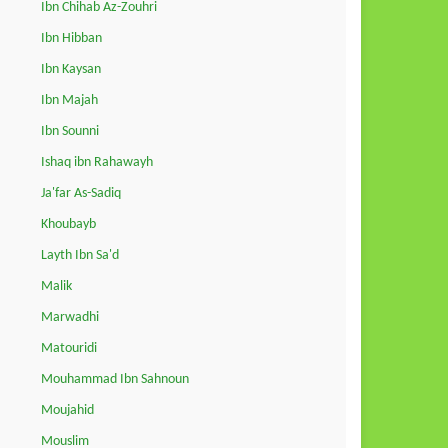
Ibn Chihab Az-Zouhri
Ibn Hibban
Ibn Kaysan
Ibn Majah
Ibn Sounni
Ishaq ibn Rahawayh
Ja'far As-Sadiq
Khoubayb
Layth Ibn Sa'd
Malik
Marwadhi
Matouridi
Mouhammad Ibn Sahnoun
Moujahid
Mouslim