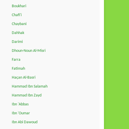
Boukhari
Chafi'i
Chaybani
Dahhak
Darimi
Dhoun-Noun Al-Misri
Farra
Fatimah
Haçan Al-Basri
Hammad Ibn Salamah
Hammad Ibn Zayd
Ibn 'Abbas
Ibn 'Oumar
Ibn Abi Dawoud