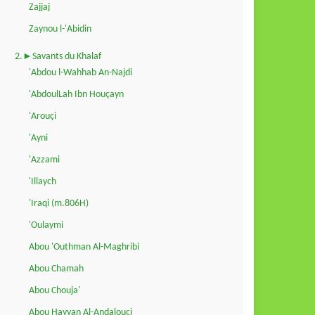
Zajjaj
Zaynou l-'Abidin
2.►Savants du Khalaf
'Abdou l-Wahhab An-Najdi
'AbdoulLah Ibn Houçayn
'Arouçi
'Ayni
'Azzami
'Illaych
'Iraqi (m.806H)
'Oulaymi
Abou 'Outhman Al-Maghribi
Abou Chamah
Abou Chouja'
Abou Hayyan Al-Andalouçi