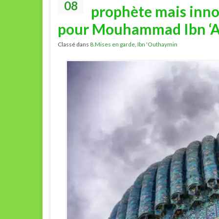
08
prophète mais inno
pour Mouhammad Ibn ‘A
Classé dans
8.Mises en garde
,
Ibn 'Outhaymin