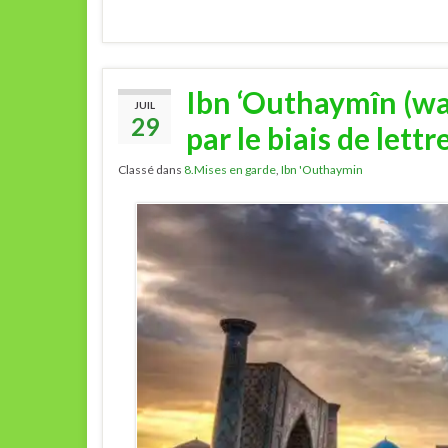
Ibn ‘Outhaymîn (wah
JUIL
29
par le biais de lettr
Classé dans
8.Mises en garde
,
Ibn 'Outhaymin