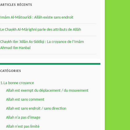
ARTICLES RÉCENTS
Imâm Al-Mâtourîdi : Allâh existe sans endroit
Le Chaykh Al-Mârighni parle des attributs de Allâh
Chaykh Ibn ‘Allân As-Siddîqi : La croyance de l’Imâm
Ahmad Ibn Hanbal
CATÉGORIES
1.La bonne croyance
Allah est exempt du déplacement / du mouvement
Allah est sans comment
Allah est sans endroit / sans direction
Allah n'a pas d'image
Allah n'est pas limité