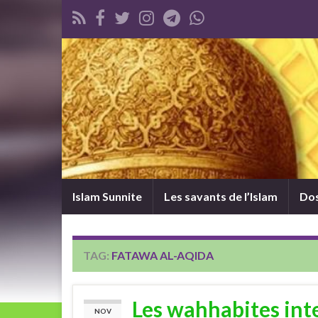
Islam Sunnite
Les savants de l’Islam
Dos
TAG:
FATAWA AL-AQIDA
Les wahhabites int
NOV