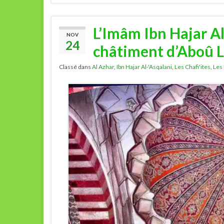
L’Imâm Ibn Hajar Al
NOV
24
châtiment d’Aboû La
Classé dans
Al Azhar
,
Ibn Hajar Al-'Asqalani
,
Les Chafi'ites
,
Les 