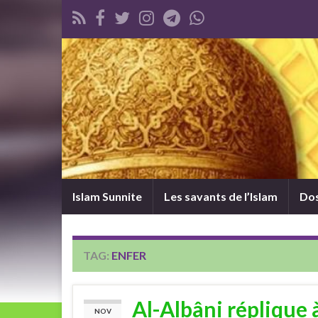
Islam Sunnite
Les savants de l’Islam
Dos
TAG:
ENFER
Al-Albâni réplique 
NOV