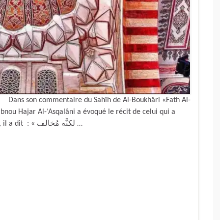
gé. Dans son commentaire du Sahîh de Al-Boukhâri «Fath Al-
bnou Hajar Al-‘Asqalâni a évoqué le récit de celui qui a
rêvé que le châtiment de Aboû Lahab serait allégé, il a dit : « لكنَّه مُخالف …