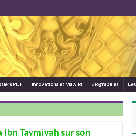
siers PDF
Innovations et Mawlid
Biographies
Les
à Ibn Taymiyah sur son