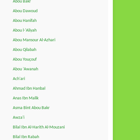
Abou Bakr
Abou Dawoud
Abou Hanifah
Abou l-'Aliyah
Abou Mansour Al-Azhari
Abou Qilabah
Abou Youçouf
Abou ‘Awanah
Ach'ari
Ahmad Ibn Hanbal
Anas Ibn Malik
Asma Bint Abou Bakr
Awza'i
Bilal Ibn Al-Harith Al-Mouzani
Bilal Ibn Rabah