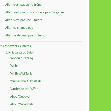
Allah n'est pas sur le trône
Allah n'est pas un corps / n'a pas d'organes
Allah n'est pas une lumière
Allah ne change pas
Allah ne dépend pas du temps
2.Les savants sunnites
1.►Savants du Salaf
'Abdou r-Razzaq
'Aichah
'Ali Ibn Abi Talib
'Oumar Ibn Al-khattab
'Outhman Ibn 'Affan
Abou 'Oubayd
Abou 'Oubaydah