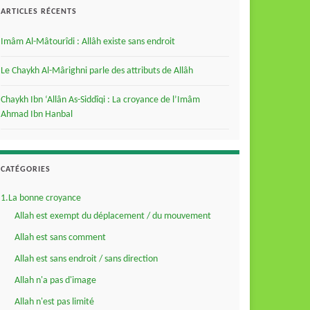
ARTICLES RÉCENTS
Imâm Al-Mâtourîdi : Allâh existe sans endroit
Le Chaykh Al-Mârighni parle des attributs de Allâh
Chaykh Ibn ‘Allân As-Siddîqi : La croyance de l’Imâm
Ahmad Ibn Hanbal
CATÉGORIES
1.La bonne croyance
Allah est exempt du déplacement / du mouvement
Allah est sans comment
Allah est sans endroit / sans direction
Allah n'a pas d'image
Allah n'est pas limité