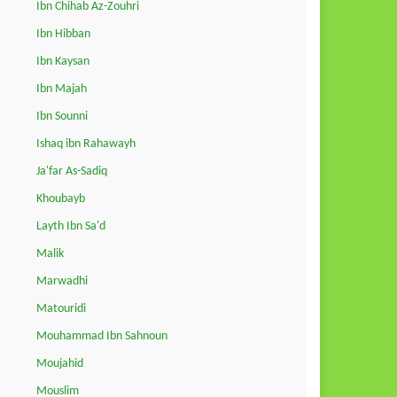
Ibn Chihab Az-Zouhri
Ibn Hibban
Ibn Kaysan
Ibn Majah
Ibn Sounni
Ishaq ibn Rahawayh
Ja'far As-Sadiq
Khoubayb
Layth Ibn Sa'd
Malik
Marwadhi
Matouridi
Mouhammad Ibn Sahnoun
Moujahid
Mouslim