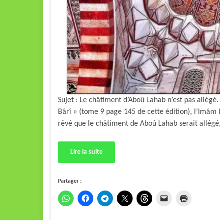
Sujet : Le châtiment d’Aboû Lahab n’est pas allé
Bârî » (tome 9 page 145 de cette édition), l’Imâm I
Lire la suite
Partager :