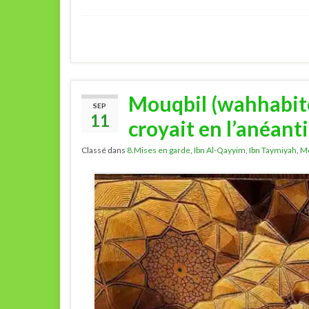
Mouqbil (wahhabite
SEP
11
croyait en l’anéant
Classé dans
8.Mises en garde
,
Ibn Al-Qayyim
,
Ibn Taymiyah
,
Mo