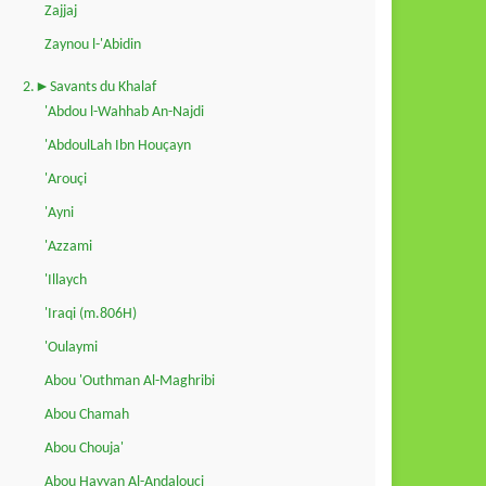
Zajjaj
Zaynou l-'Abidin
2.►Savants du Khalaf
'Abdou l-Wahhab An-Najdi
'AbdoulLah Ibn Houçayn
'Arouçi
'Ayni
'Azzami
'Illaych
'Iraqi (m.806H)
'Oulaymi
Abou 'Outhman Al-Maghribi
Abou Chamah
Abou Chouja'
Abou Hayyan Al-Andalouçi