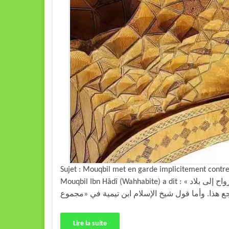
Sujet : Mouqbil met en garde implicitement cont
Mouqbil Ibn Hâdî (Wahhabite) a dit : « أما القول بفناء النار فقد قال به ابن القيم في كتابه «حادي الأرواح إلى بلاد
Lire la suite