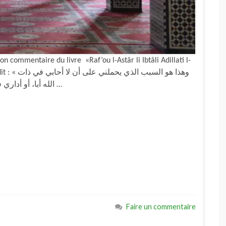
 commentaire du livre «Raf’ou l-Astâr li Ibtâli Adillati l-
وهذا هو الس
الله أبا، أو أداري في دين الله أحدا، فترانا هنا نرد على شيخ الإسلام ابن …
Faire un commentaire