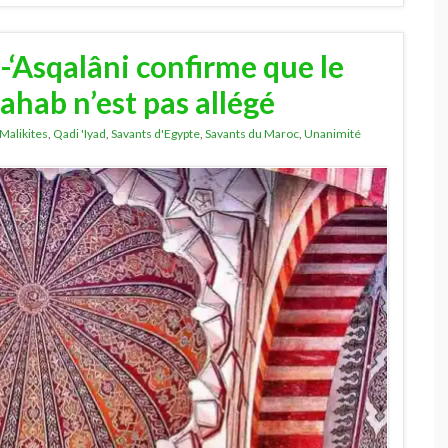
-‘Asqalâni confirme que le
hab n’est pas allégé
Malikites
,
Qadi 'Iyad
,
Savants d'Egypte
,
Savants du Maroc
,
Unanimité