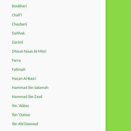
Boukhari
Chafi'i
Chaybani
Dahhak
Darimi
Dhoun-Noun Al-Misri
Farra
Fatimah
Haçan Al-Basri
Hammad Ibn Salamah
Hammad Ibn Zayd
Ibn 'Abbas
Ibn 'Oumar
Ibn Abi Dawoud