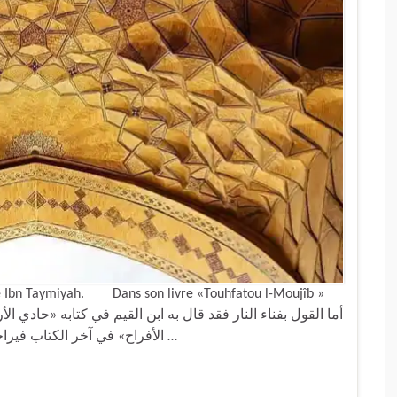
re Ibn Taymiyah. Dans son livre «Touhfatou l-Moujîb »
الأفراح» في آخر الكتاب فيراجع هذا. وأما قول شيخ الإسلام ابن تيمية في «مجموع …