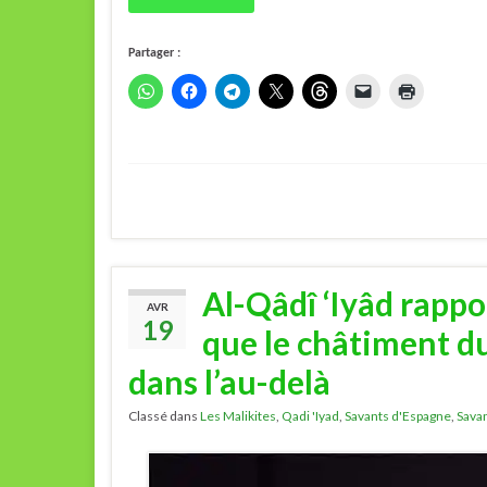
Partager :
Al-Qâdî ‘Iyâd rappor
AVR
19
que le châtiment du
dans l’au-delà
Classé dans
Les Malikites
,
Qadi 'Iyad
,
Savants d'Espagne
,
Sava