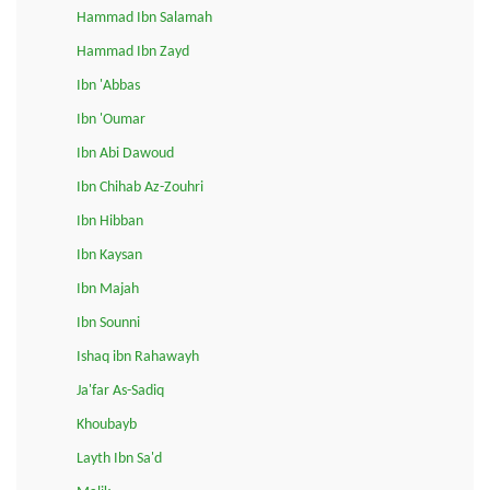
Hammad Ibn Salamah
Hammad Ibn Zayd
Ibn 'Abbas
Ibn 'Oumar
Ibn Abi Dawoud
Ibn Chihab Az-Zouhri
Ibn Hibban
Ibn Kaysan
Ibn Majah
Ibn Sounni
Ishaq ibn Rahawayh
Ja'far As-Sadiq
Khoubayb
Layth Ibn Sa'd