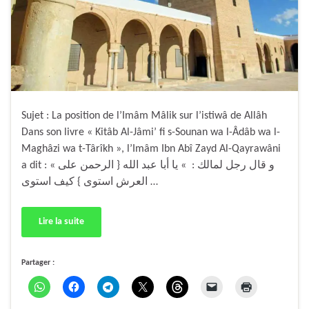
Sujet : La position de l’Imâm Mâlik sur l’istiwâ de Allâh
Dans son livre « Kitâb Al-Jâmi’ fi s-Sounan wa l-Âdâb wa l-
Maghâzi wa t-Târîkh », l’Imâm Ibn Abî Zayd Al-Qayrawâni
a dit : « و قال رجل لمالك : » يا أبا عبد الله { الرحمن على
العرش استوى } كيف استوى …
Lire la suite
Partager :