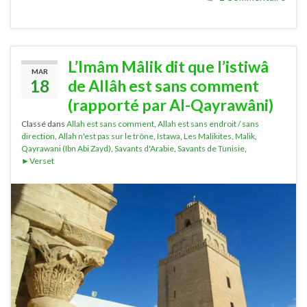
L’Imâm Mâlik dit que l’istiwâ
MAR
18
de Allâh est sans comment
(rapporté par Al-Qayrawâni)
Classé dans
Allah est sans comment
,
Allah est sans endroit / sans
direction
,
Allah n'est pas sur le trône
,
Istawa
,
Les Malikites
,
Malik
,
Qayrawani (Ibn Abi Zayd)
,
Savants d'Arabie
,
Savants de Tunisie
,
►Verset