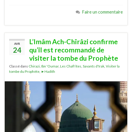
Faire un commentaire
L’Imâm Ach-Chîrâzi confirme
AVR
24
qu’il est recommandé de
visiter la tombe du Prophète
Classé dans
Chirazi
,
Ibn 'Oumar
,
Les Chafi'ites
,
Savants d'Irak
,
Visiter la
tombe du Prophète
,
►Hadith