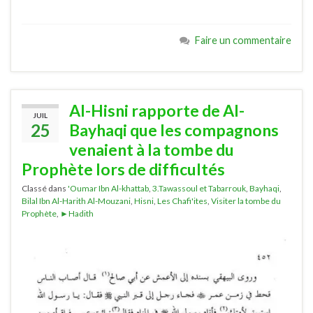
Faire un commentaire
Al-Hisni rapporte de Al-
JUIL
25
Bayhaqi que les compagnons
venaient à la tombe du
Prophète lors de difficultés
Classé dans
'Oumar Ibn Al-khattab
,
3.Tawassoul et Tabarrouk
,
Bayhaqi
,
Bilal Ibn Al-Harith Al-Mouzani
,
Hisni
,
Les Chafi'ites
,
Visiter la tombe du
Prophète
,
►Hadith