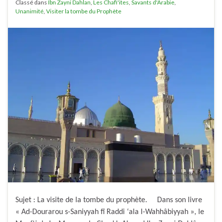
Classé dans
Ibn Zayni Dahlan
,
Les Chafi'ites
,
Savants d'Arabie
,
Unanimité
,
Visiter la tombe du Prophète
Sujet : La visite de la tombe du prophète. Dans son livre
« Ad-Dourarou s-Saniyyah fî Raddi ‘ala l-Wahhâbiyyah », le