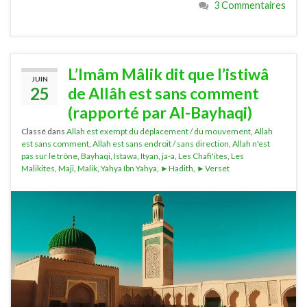
3 Commentaires
L’Imâm Mâlik dit que l’istiwâ
JUIN
25
de Allâh est sans comment
(rapporté par Al-Bayhaqi)
Classé dans
Allah est exempt du déplacement / du mouvement
,
Allah
est sans comment
,
Allah est sans endroit / sans direction
,
Allah n'est
pas sur le trône
,
Bayhaqi
,
Istawa
,
Ityan
,
ja-a
,
Les Chafi'ites
,
Les
Malikites
,
Maji
,
Malik
,
Yahya Ibn Yahya
,
►Hadith
,
►Verset