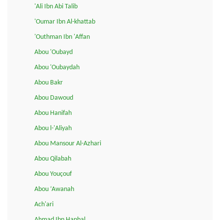
'Ali Ibn Abi Talib
'Oumar Ibn Al-khattab
'Outhman Ibn 'Affan
Abou 'Oubayd
Abou 'Oubaydah
Abou Bakr
Abou Dawoud
Abou Hanifah
Abou l-'Aliyah
Abou Mansour Al-Azhari
Abou Qilabah
Abou Youçouf
Abou ‘Awanah
Ach'ari
Ahmad Ibn Hanbal