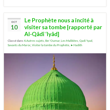
Le Prophète nous a incité à
OCT
10
visiter sa tombe [rapporté par
Al-Qâdî ‘Iyâd]
Classé dans
4.Autres sujets
,
Ibn 'Oumar
,
Les Malikites
,
Qadi 'Iyad
,
Savants du Maroc
,
Visiter la tombe du Prophète
,
►Hadith