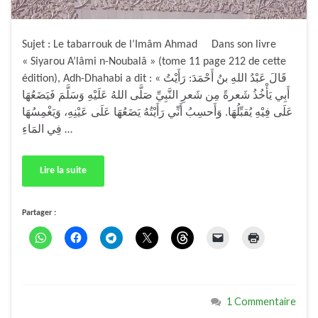
Sujet : Le tabarrouk de l’Imâm Ahmad Dans son livre
« Siyarou A’lâmi n-Noubalâ » (tome 11 page 212 de cette
édition), Adh-Dhahabi a dit : « قَالَ عَبْدُ اللهِ بنُ أَحْمَدَ: رَأَيْتُ
أَبِي يَأْخُذُ شَعرةً مِن شَعرِ النَّبِيِّ صَلَّى اللهُ عَلَيْهِ وَسَلَّمَ فَيَضَعُهَا
عَلَى فِيْهِ يُقبِّلُهَا. وَأَحسِبُ أَنِّي رَأَيْتُهُ يَضَعُهَا عَلَى عَيْنِهِ، وَيَغْمِسُهَا
فِي المَاءِ …
Lire la suite
Partager :
1 Commentaire