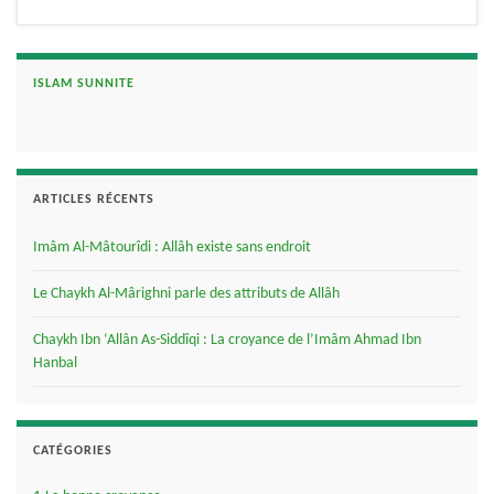
ISLAM SUNNITE
ARTICLES RÉCENTS
Imâm Al-Mâtourîdi : Allâh existe sans endroit
Le Chaykh Al-Mârighni parle des attributs de Allâh
Chaykh Ibn ‘Allân As-Siddîqi : La croyance de l’Imâm Ahmad Ibn
Hanbal
CATÉGORIES