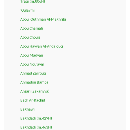
'Iraqi (m.806H)
'Oulaymi
Abou 'Outhman Al-Maghribi
Abou Chamah
Abou Chouja'
Abou Hayyan Al-Andalouçi
Abou Madyan
Abou Nou'aym
Ahmad Zarrouq
Ahmadou Bamba
Ansari (Zakariyya)
Badr Ar-Rachid
Baghawi
Baghdadi (m.429H)
Baghdadi (m.463H)