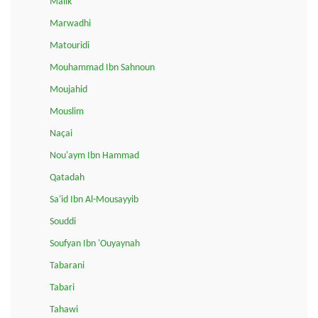
Malik
Marwadhi
Matouridi
Mouhammad Ibn Sahnoun
Moujahid
Mouslim
Naçai
Nou'aym Ibn Hammad
Qatadah
Sa'id Ibn Al-Mousayyib
Souddi
Soufyan Ibn 'Ouyaynah
Tabarani
Tabari
Tahawi