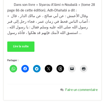
Dans son livre « Siyarou A’lâmi n-Noubalâ » (tome 28
page 86 de cette édition), Adh-Dhahabi a dit :
« وقال الأعمش : عن أبي صالح ، عن مالك الدار ، قال
: أصاب الناس قحط في زمان عمر ، فجاء رجل إلى قبر
رسول الله صلى الله عليه وسلم فقال : يا رسول الله ،
استسق الله لأمتك فإنهم قد هلكوا ، فأتاه رسول …
Lire la suite
Partager :
Faire un commentaire