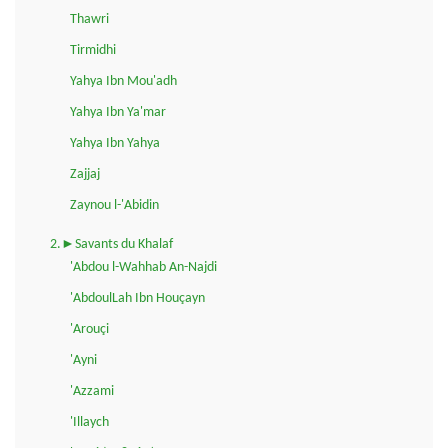
Thawri
Tirmidhi
Yahya Ibn Mou'adh
Yahya Ibn Ya'mar
Yahya Ibn Yahya
Zajjaj
Zaynou l-'Abidin
2.►Savants du Khalaf
'Abdou l-Wahhab An-Najdi
'AbdoulLah Ibn Houçayn
'Arouçi
'Ayni
'Azzami
'Illaych