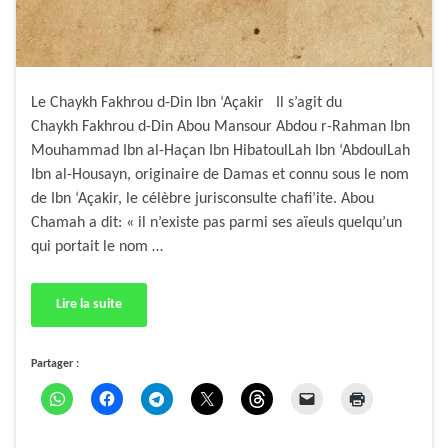
Le Chaykh Fakhrou d-Din Ibn ‘Açakir Il s’agit du
Chaykh Fakhrou d-Din Abou Mansour Abdou r-Rahman Ibn
Mouhammad Ibn al-Haçan Ibn HibatoulLah Ibn ‘AbdoulLah
Ibn al-Housayn, originaire de Damas et connu sous le nom
de Ibn ‘Açakir, le célèbre jurisconsulte chafi’ite. Abou
Chamah a dit: « il n’existe pas parmi ses aïeuls quelqu’un
qui portait le nom …
Lire la suite
Partager :