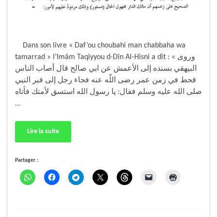
Dans son livre « Daf’ou choubahi man chabbaha wa
tamarrad » l’Imâm Taqiyyou d-Dîn Al-Hisni a dit : « وروى
البيهقي بسنده إلى الأعمش عن ابي صالح قال أصاب الناس
قحط في زمن عمر رضى اللّه عنه فجاء رجل إلى قبر النبي
صلى الله عليه وسلم فقال: يا رسول الله استسق لأمتك فأتاه
…
Lire la suite
Partager :