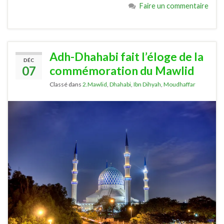
Faire un commentaire
Adh-Dhahabi fait l’éloge de la
DÉC
07
commémoration du Mawlid
Classé dans
2.Mawlid
,
Dhahabi
,
Ibn Dihyah
,
Moudhaffar