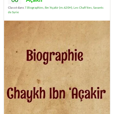
Classé dans
7.Biographies
,
Ibn 'Açakir (m.620H)
,
Les Chafi'ites
,
Savants
de Syrie