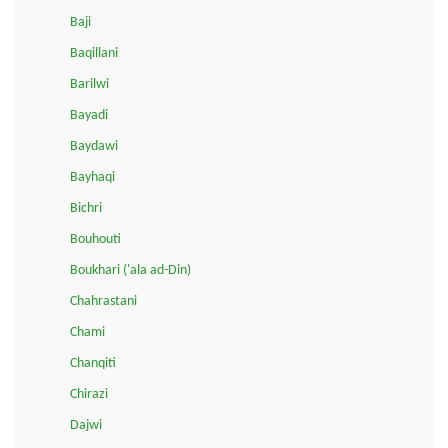
Baji
Baqillani
Barilwi
Bayadi
Baydawi
Bayhaqi
Bichri
Bouhouti
Boukhari ('ala ad-Din)
Chahrastani
Chami
Chanqiti
Chirazi
Dajwi