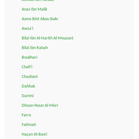
Anas Ibn Malik
Asma Bint Abou Bakr
Awza'i
Bilal Ibn Al-Harith Al-Mouzani
Bilal Ibn Rabah
Boukhari
Chafi'i
Chaybani
Dahhak
Darimi
Dhoun-Noun Al-Misri
Farra
Fatimah
Haçan Al-Basri