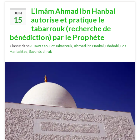
L’Imâm Ahmad Ibn Hanbal
JUIN
15
autorise et pratique le
tabarrouk (recherche de
bénédiction) par le Prophète
Classé dans
3.Tawassoul et Tabarrouk
,
Ahmad Ibn Hanbal
,
Dhahabi
,
Les
Hanbalites
,
Savants d'Irak