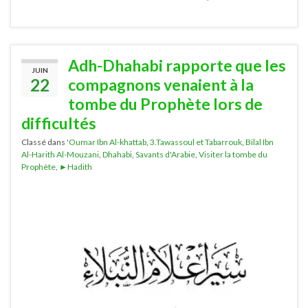
Adh-Dhahabi rapporte que les
JUIN
22
compagnons venaient à la
tombe du Prophète lors de
difficultés
Classé dans
'Oumar Ibn Al-khattab
,
3.Tawassoul et Tabarrouk
,
Bilal Ibn
Al-Harith Al-Mouzani
,
Dhahabi
,
Savants d'Arabie
,
Visiter la tombe du
Prophète
,
►Hadith