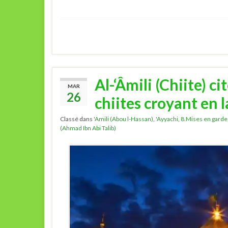
Al-‘Âmili (Chiite) c
MAR
26
chiites croyant en 
Classé dans
'Amili (Abou l-Hassan)
,
'Ayyachi
,
8.Mises en garde
(Ahmad Ibn Abi Talib)