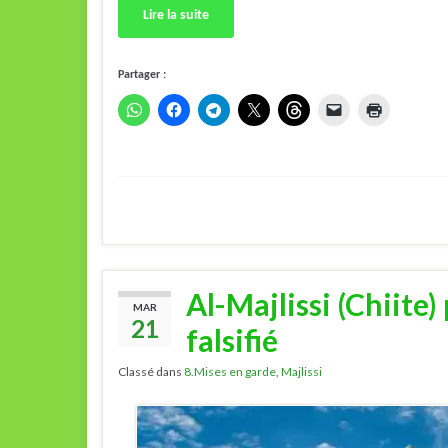
Lire la suite
Partager :
Al-Majlissi (Chiite
MAR
21
falsifié
Classé dans
8.Mises en garde
,
Majlissi