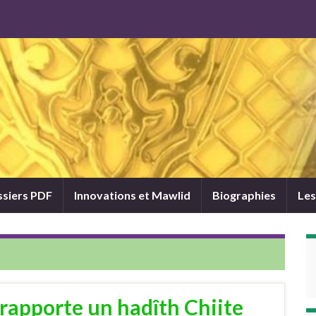
siers PDF
Innovations et Mawlid
Biographies
Les
) rapporte un hadîth Chiite