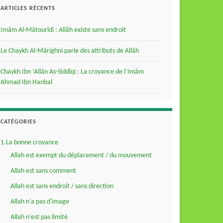
ARTICLES RÉCENTS
Imâm Al-Mâtourîdi : Allâh existe sans endroit
Le Chaykh Al-Mârighni parle des attributs de Allâh
Chaykh Ibn ‘Allân As-Siddîqi : La croyance de l’Imâm
Ahmad Ibn Hanbal
CATÉGORIES
1.La bonne croyance
Allah est exempt du déplacement / du mouvement
Allah est sans comment
Allah est sans endroit / sans direction
Allah n'a pas d'image
Allah n'est pas limité