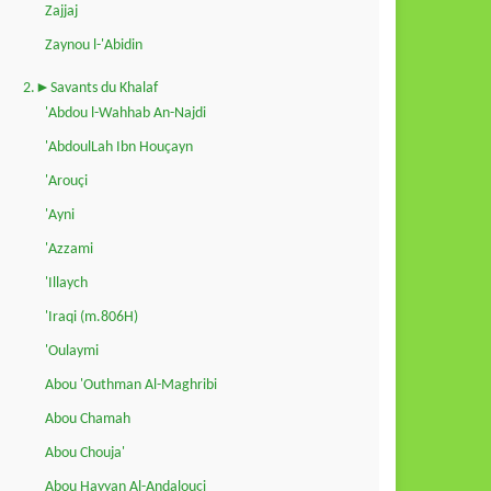
Zajjaj
Zaynou l-'Abidin
2.►Savants du Khalaf
'Abdou l-Wahhab An-Najdi
'AbdoulLah Ibn Houçayn
'Arouçi
'Ayni
'Azzami
'Illaych
'Iraqi (m.806H)
'Oulaymi
Abou 'Outhman Al-Maghribi
Abou Chamah
Abou Chouja'
Abou Hayyan Al-Andalouçi