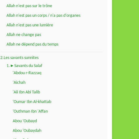
Allah n'est pas sur le trône
Allah n'est pas un corps / n'a pas d'organes
Allah n'est pas une lumière
Allah ne change pas
Allah ne dépend pas du temps
2.Les savants sunnites
1.►Savants du Salaf
'Abdou r-Razzaq
'Aichah
'Ali Ibn Abi Talib
'Oumar Ibn Al-khattab
'Outhman Ibn 'Affan
Abou 'Oubayd
Abou 'Oubaydah