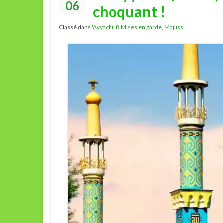
06
choquant !
Classé dans
'Ayyachi
,
8.Mises en garde
,
Majlissi