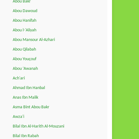
Abou Bakr
Abou Dawoud
Abou Hanifah
Abou l-'Aliyah
Abou Mansour Al-Azhari
Abou Qilabah
Abou Youçouf
Abou ‘Awanah
Ach'ari
Ahmad Ibn Hanbal
Anas Ibn Malik
Asma Bint Abou Bakr
Awza'i
Bilal Ibn Al-Harith Al-Mouzani
Bilal Ibn Rabah