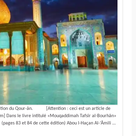
fication du Qour-ân. [Attention : ceci est un article de
lâm] Dans le livre intitulé «Mouqaddimah Tafsîr al-Bourhân»
pages 83 et 84 de cette édition) Abou l-Haçan Al-‘Âmili …