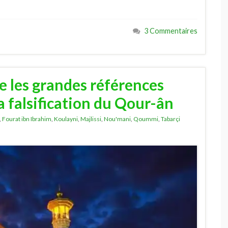
3 Commentaires
ite les grandes références
la falsification du Qour-ân
,
Fourat ibn Ibrahim
,
Koulayni
,
Majlissi
,
Nou'mani
,
Qoummi
,
Tabarçi