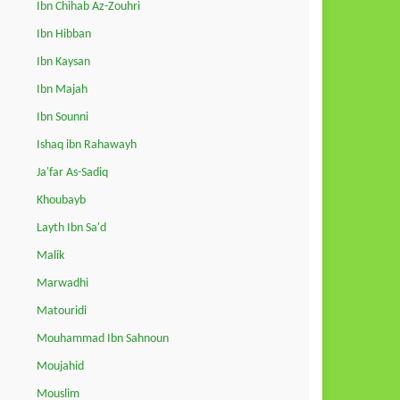
Ibn Chihab Az-Zouhri
Ibn Hibban
Ibn Kaysan
Ibn Majah
Ibn Sounni
Ishaq ibn Rahawayh
Ja'far As-Sadiq
Khoubayb
Layth Ibn Sa'd
Malik
Marwadhi
Matouridi
Mouhammad Ibn Sahnoun
Moujahid
Mouslim