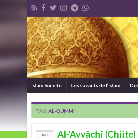
Islam Sunnite
Les savants de l’Islam
Dos
TAG:
AL-QUMMI
Al-‘Ayyâchi (Chiite
AVR