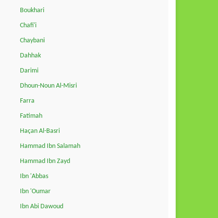
Boukhari
Chafi'i
Chaybani
Dahhak
Darimi
Dhoun-Noun Al-Misri
Farra
Fatimah
Haçan Al-Basri
Hammad Ibn Salamah
Hammad Ibn Zayd
Ibn 'Abbas
Ibn 'Oumar
Ibn Abi Dawoud