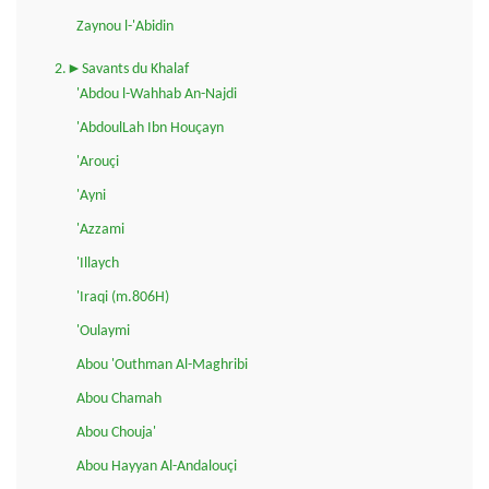
Zaynou l-'Abidin
2.►Savants du Khalaf
'Abdou l-Wahhab An-Najdi
'AbdoulLah Ibn Houçayn
'Arouçi
'Ayni
'Azzami
'Illaych
'Iraqi (m.806H)
'Oulaymi
Abou 'Outhman Al-Maghribi
Abou Chamah
Abou Chouja'
Abou Hayyan Al-Andalouçi