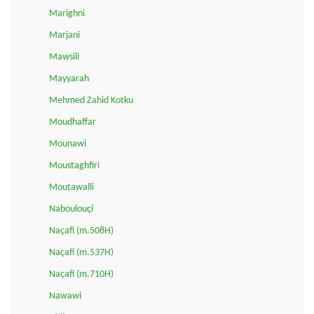
Marighni
Marjani
Mawsili
Mayyarah
Mehmed Zahid Kotku
Moudhaffar
Mounawi
Moustaghfiri
Moutawalli
Naboulouçi
Naçafi (m.508H)
Naçafi (m.537H)
Naçafi (m.710H)
Nawawi