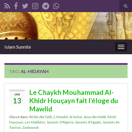
Tog
sear
Search for:
for
Islam Sunnite
Togg
navig
TAG:
AL-HIDAYAH
Le Chaykh Mouhammad Al-
JAN
13
Khidr Houçayn fait l’éloge du
Mawlid
Classé dans
'Ali Ibn Abi Talib
,
2.Mawlid
,
Al Azhar
,
Anas Ibn Malik
,
Khidr
Houçayn
,
Les Malikites
,
Savants d'Algérie
,
Savants d'Egypte
,
Savants de
Tunisie
,
Zaytounah