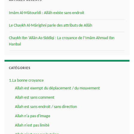
ARTICLES RÉCENTS
Imâm Al-Mâtourîdi : Allâh existe sans endroit
Le Chaykh Al-Mârighni parle des attributs de Allâh
Chaykh Ibn ‘Allân As-Siddîqi : La croyance de l’Imâm Ahmad Ibn
Hanbal
CATÉGORIES
1.La bonne croyance
Allah est exempt du déplacement / du mouvement
Allah est sans comment
Allah est sans endroit / sans direction
Allah n'a pas d'image
Allah n'est pas limité