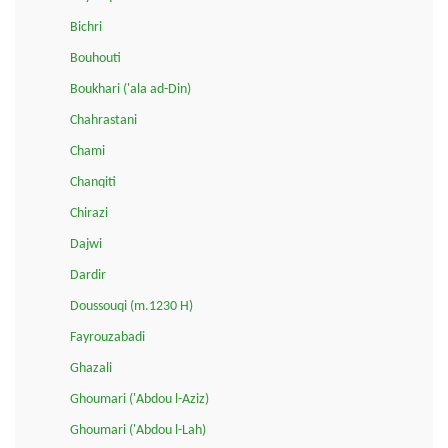
Bichri
Bouhouti
Boukhari ('ala ad-Din)
Chahrastani
Chami
Chanqiti
Chirazi
Dajwi
Dardir
Doussouqi (m.1230 H)
Fayrouzabadi
Ghazali
Ghoumari ('Abdou l-Aziz)
Ghoumari ('Abdou l-Lah)