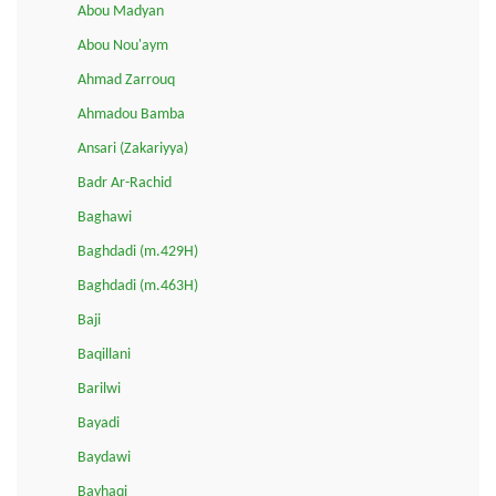
Abou Madyan
Abou Nou'aym
Ahmad Zarrouq
Ahmadou Bamba
Ansari (Zakariyya)
Badr Ar-Rachid
Baghawi
Baghdadi (m.429H)
Baghdadi (m.463H)
Baji
Baqillani
Barilwi
Bayadi
Baydawi
Bayhaqi