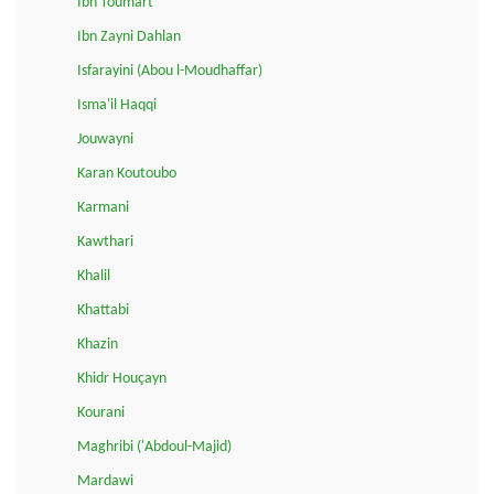
Ibn Toumart
Ibn Zayni Dahlan
Isfarayini (Abou l-Moudhaffar)
Isma'il Haqqi
Jouwayni
Karan Koutoubo
Karmani
Kawthari
Khalil
Khattabi
Khazin
Khidr Houçayn
Kourani
Maghribi ('Abdoul-Majid)
Mardawi