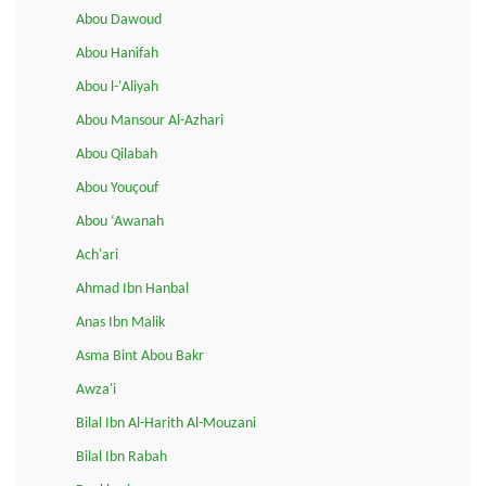
Abou Dawoud
Abou Hanifah
Abou l-'Aliyah
Abou Mansour Al-Azhari
Abou Qilabah
Abou Youçouf
Abou ‘Awanah
Ach'ari
Ahmad Ibn Hanbal
Anas Ibn Malik
Asma Bint Abou Bakr
Awza'i
Bilal Ibn Al-Harith Al-Mouzani
Bilal Ibn Rabah