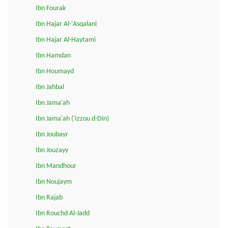
Ibn Fourak
Ibn Hajar Al-'Asqalani
Ibn Hajar Al-Haytami
Ibn Hamdan
Ibn Houmayd
Ibn Jahbal
Ibn Jama'ah
Ibn Jama'ah ('Izzou d-Din)
Ibn Joubayr
Ibn Jouzayy
Ibn Mandhour
Ibn Noujaym
Ibn Rajab
Ibn Rouchd Al-Jadd