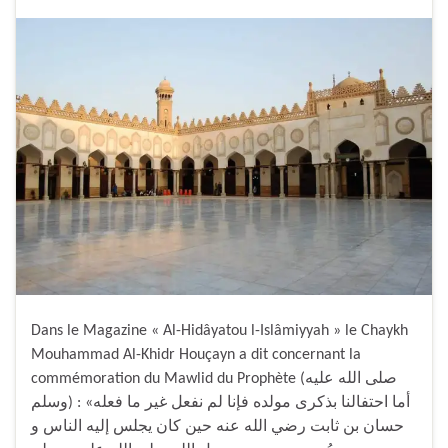
Dans le Magazine « Al-Hidâyatou l-Islâmiyyah » le Chaykh
Mouhammad Al-Khidr Houçayn a dit concernant la
commémoration du Mawlid du Prophète (صلى الله عليه
وسلم) : «أما احتفالنا بذكرى مولده فإنا لم نفعل غير ما فعله
حسان بن ثابت رضي الله عنه حين كان يجلس إليه الناس و