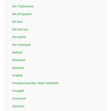
Ibn 'Outhaymin
Ibn Al-Qayyim
Ibn Baz
Ibn Karram
Ibn Kathir
Ibn Taymiyah
Kalbani
Khomeini
Koulayni
Majlissi
Mouhammad Ibn 'Abdi l-Wahhab
Mouqbil
Nou'mani
Qoummi