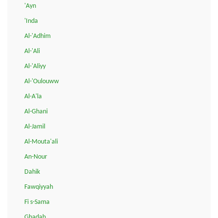
'Ayn
'Inda
Al-'Adhim
Al-'Ali
Al-'Aliyy
Al-'Oulouww
Al-A'la
Al-Ghani
Al-Jamil
Al-Mouta'ali
An-Nour
Dahik
Fawqiyyah
Fi s-Sama
Ghadab