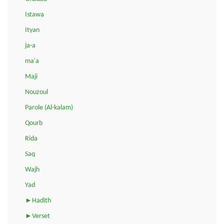
Istawa
Ityan
ja-a
ma'a
Maji
Nouzoul
Parole (Al-kalam)
Qourb
Rida
Saq
Wajh
Yad
►Hadith
►Verset