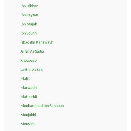
Ibn Hibban
Ibn Kaysan
Ibn Majah
Ibn Sounni
Ishaq ibn Rahawayh
Ja'far As-Sadiq
Khoubayb
Layth Ibn Sa'd
Malik
Marwadhi
Matouridi
Mouhammad Ibn Sahnoun
Moujahid
Mouslim