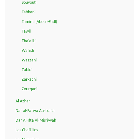
Souyouti
Tabbani
Tamimi (Abou l-Fadl)
Tawil
Tha'alibi
Wahidi
Wazzani
Zabidi
Zarkachi
Zourqani
Al Azhar
Dar al-Fatwa Australia
Dar Al-Ifta Al-Misriyyah
Les Chafi'ites