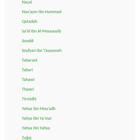
Naçai
Nou'aym Ibn Hammad
Qatadah
Sa'id Ibn Al-Mousayyib
Souddi
Soufyan Ibn 'Ouyaynah
Tabarani
Tabari
Tahawi
Thawri
Tirmidhi
Yahya Ibn Mou'adh
Yahya Ibn Ya'mar
Yahya Ibn Yahya
Zajjaj