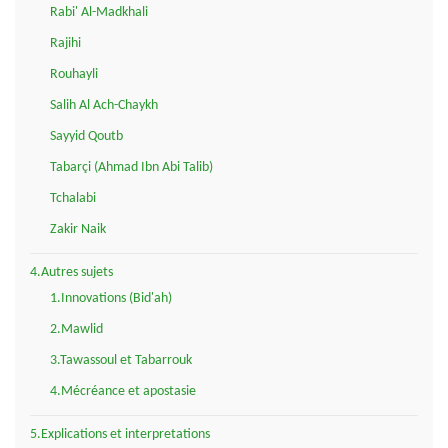
Rabi' Al-Madkhali
Rajihi
Rouhayli
Salih Al Ach-Chaykh
Sayyid Qoutb
Tabarçi (Ahmad Ibn Abi Talib)
Tchalabi
Zakir Naik
4.Autres sujets
1.Innovations (Bid'ah)
2.Mawlid
3.Tawassoul et Tabarrouk
4.Mécréance et apostasie
5.Explications et interpretations