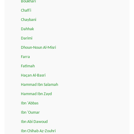
Boukhari
Chafi'i
Chaybani
Dahhak
Darimi
Dhoun-Noun Al-Misri
Farra
Fatimah
Haçan Al-Basri
Hammad Ibn Salamah
Hammad Ibn Zayd
Ibn 'Abbas
Ibn 'Oumar
Ibn Abi Dawoud
Ibn Chihab Az-Zouhri