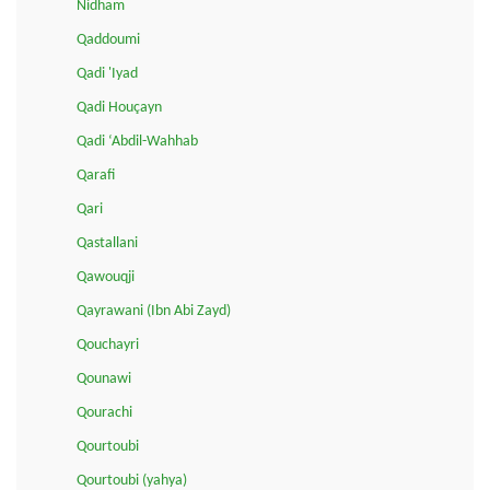
Nidham
Qaddoumi
Qadi 'Iyad
Qadi Houçayn
Qadi ‘Abdil-Wahhab
Qarafi
Qari
Qastallani
Qawouqji
Qayrawani (Ibn Abi Zayd)
Qouchayri
Qounawi
Qourachi
Qourtoubi
Qourtoubi (yahya)