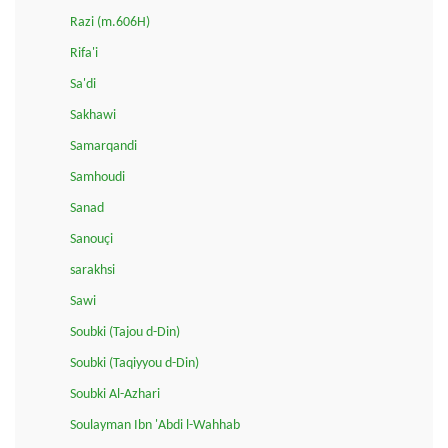
Razi (m.606H)
Rifa'i
Sa'di
Sakhawi
Samarqandi
Samhoudi
Sanad
Sanouçi
sarakhsi
Sawi
Soubki (Tajou d-Din)
Soubki (Taqiyyou d-Din)
Soubki Al-Azhari
Soulayman Ibn 'Abdi l-Wahhab