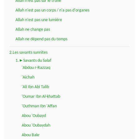
Allah n'est pas sur le trône
Allah n'est pas un corps / n'a pas d'organes
Allah n'est pas une lumière
Allah ne change pas
Allah ne dépend pas du temps
2.Les savants sunnites
1.►Savants du Salaf
'Abdou r-Razzaq
'Aichah
'Ali Ibn Abi Talib
'Oumar Ibn Al-khattab
'Outhman Ibn 'Affan
Abou 'Oubayd
Abou 'Oubaydah
Abou Bakr