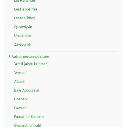
Les Hanafites
Les Hanbalites
Les Malikites
Qarawiyyin
Unanimité
Zaytounah
3.Autres personnes citées
'Amili (Abou l-Hassan)
'Ayyachi
Albani
Bakr Abou Zayd
Dhahabi
Fawzan
Fourat ibn Ibrahim
Ghamidi (dhiyab)