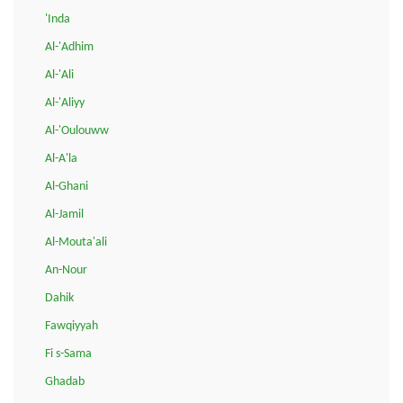
'Inda
Al-'Adhim
Al-'Ali
Al-'Aliyy
Al-'Oulouww
Al-A'la
Al-Ghani
Al-Jamil
Al-Mouta'ali
An-Nour
Dahik
Fawqiyyah
Fi s-Sama
Ghadab