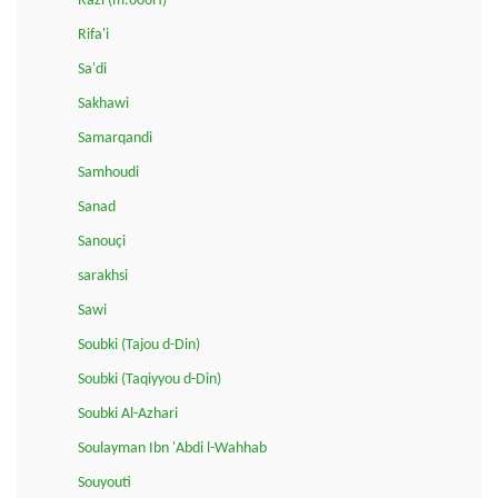
Razi (m.606H)
Rifa'i
Sa'di
Sakhawi
Samarqandi
Samhoudi
Sanad
Sanouçi
sarakhsi
Sawi
Soubki (Tajou d-Din)
Soubki (Taqiyyou d-Din)
Soubki Al-Azhari
Soulayman Ibn 'Abdi l-Wahhab
Souyouti