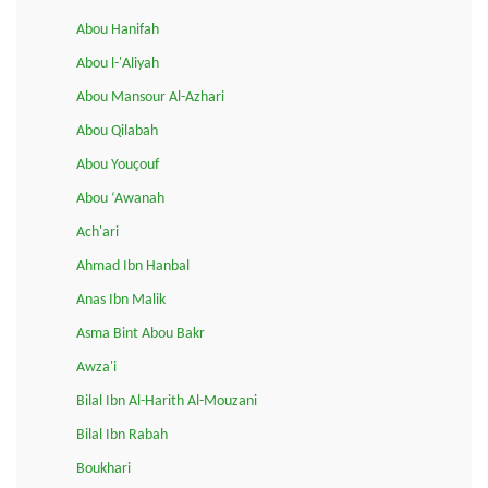
Abou Hanifah
Abou l-'Aliyah
Abou Mansour Al-Azhari
Abou Qilabah
Abou Youçouf
Abou ‘Awanah
Ach'ari
Ahmad Ibn Hanbal
Anas Ibn Malik
Asma Bint Abou Bakr
Awza'i
Bilal Ibn Al-Harith Al-Mouzani
Bilal Ibn Rabah
Boukhari