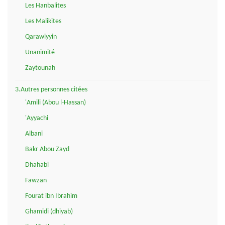
Les Hanbalites
Les Malikites
Qarawiyyin
Unanimité
Zaytounah
3.Autres personnes citées
'Amili (Abou l-Hassan)
'Ayyachi
Albani
Bakr Abou Zayd
Dhahabi
Fawzan
Fourat ibn Ibrahim
Ghamidi (dhiyab)