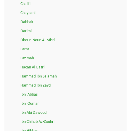
Chafi'i
Chaybani
Dahhak
Darimi
Dhoun-Noun Al-Misri
Farra
Fatimah
Haçan Al-Basri
Hammad Ibn Salamah
Hammad Ibn Zayd
Ibn 'Abbas
Ibn 'Oumar
Ibn Abi Dawoud
Ibn Chihab Az-Zouhri
Ibn Hibban