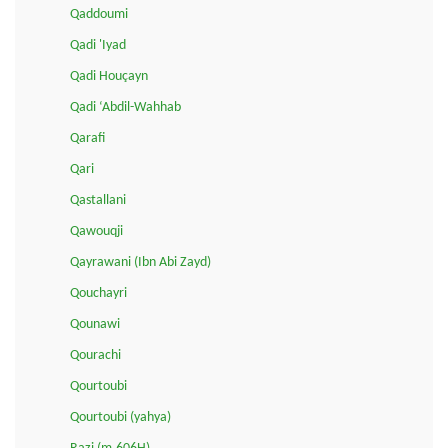
Qaddoumi
Qadi 'Iyad
Qadi Houçayn
Qadi ‘Abdil-Wahhab
Qarafi
Qari
Qastallani
Qawouqji
Qayrawani (Ibn Abi Zayd)
Qouchayri
Qounawi
Qourachi
Qourtoubi
Qourtoubi (yahya)