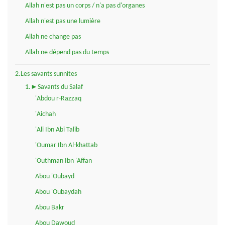
Allah n'est pas un corps / n'a pas d'organes
Allah n'est pas une lumière
Allah ne change pas
Allah ne dépend pas du temps
2.Les savants sunnites
1.►Savants du Salaf
'Abdou r-Razzaq
'Aichah
'Ali Ibn Abi Talib
'Oumar Ibn Al-khattab
'Outhman Ibn 'Affan
Abou 'Oubayd
Abou 'Oubaydah
Abou Bakr
Abou Dawoud