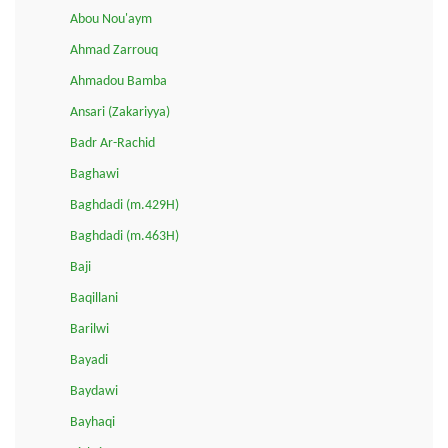
Abou Nou'aym
Ahmad Zarrouq
Ahmadou Bamba
Ansari (Zakariyya)
Badr Ar-Rachid
Baghawi
Baghdadi (m.429H)
Baghdadi (m.463H)
Baji
Baqillani
Barilwi
Bayadi
Baydawi
Bayhaqi