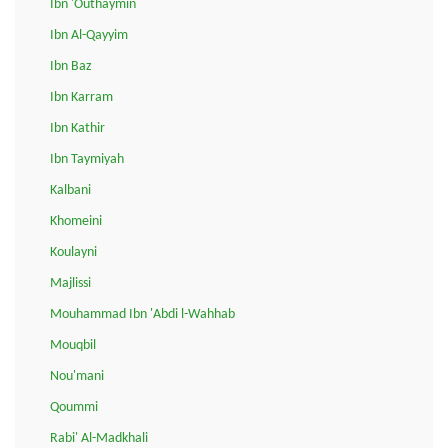
Ibn 'Outhaymin
Ibn Al-Qayyim
Ibn Baz
Ibn Karram
Ibn Kathir
Ibn Taymiyah
Kalbani
Khomeini
Koulayni
Majlissi
Mouhammad Ibn 'Abdi l-Wahhab
Mouqbil
Nou'mani
Qoummi
Rabi' Al-Madkhali