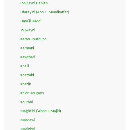
Ibn Zayni Dahlan
Isfarayini (Abou l-Moudhaffar)
Isma'il Haqqi
Jouwayni
Karan Koutoubo
Karmani
Kawthari
Khalil
Khattabi
Khazin
Khidr Houçayn
Kourani
Maghribi ('Abdoul-Majid)
Mardawi
Marighni