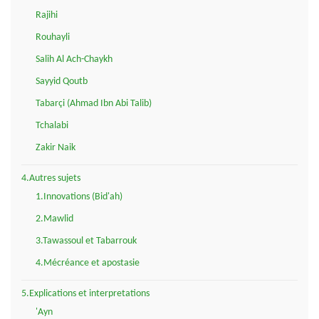
Rajihi
Rouhayli
Salih Al Ach-Chaykh
Sayyid Qoutb
Tabarçi (Ahmad Ibn Abi Talib)
Tchalabi
Zakir Naik
4.Autres sujets
1.Innovations (Bid'ah)
2.Mawlid
3.Tawassoul et Tabarrouk
4.Mécréance et apostasie
5.Explications et interpretations
'Ayn