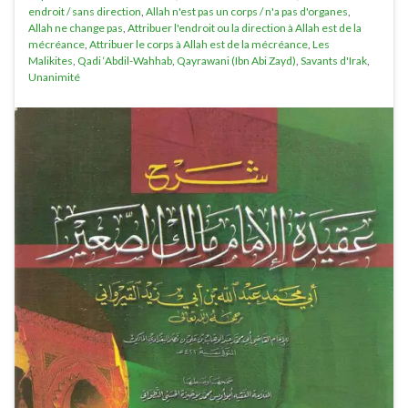
endroit / sans direction
,
Allah n'est pas un corps / n'a pas d'organes
,
Allah ne change pas
,
Attribuer l'endroit ou la direction à Allah est de la
mécréance
,
Attribuer le corps à Allah est de la mécréance
,
Les
Malikites
,
Qadi ‘Abdil-Wahhab
,
Qayrawani (Ibn Abi Zayd)
,
Savants d'Irak
,
Unanimité