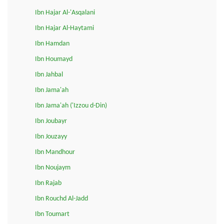
Ibn Hajar Al-'Asqalani
Ibn Hajar Al-Haytami
Ibn Hamdan
Ibn Houmayd
Ibn Jahbal
Ibn Jama'ah
Ibn Jama'ah ('Izzou d-Din)
Ibn Joubayr
Ibn Jouzayy
Ibn Mandhour
Ibn Noujaym
Ibn Rajab
Ibn Rouchd Al-Jadd
Ibn Toumart