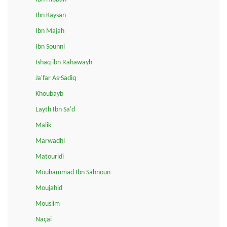
Ibn Kaysan
Ibn Majah
Ibn Sounni
Ishaq ibn Rahawayh
Ja'far As-Sadiq
Khoubayb
Layth Ibn Sa'd
Malik
Marwadhi
Matouridi
Mouhammad Ibn Sahnoun
Moujahid
Mouslim
Naçai