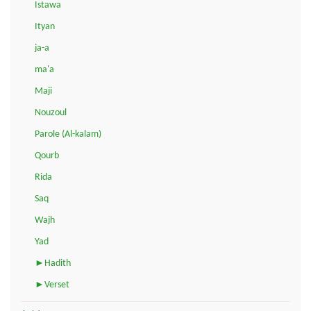
Istawa
Ityan
ja-a
ma'a
Maji
Nouzoul
Parole (Al-kalam)
Qourb
Rida
Saq
Wajh
Yad
►Hadith
►Verset