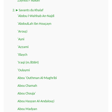
Zaynou l-'Abidin
2.►Savants du Khalaf
'Abdou l-Wahhab An-Najdi
'AbdoulLah Ibn Houçayn
'Arouçi
'Ayni
'Azzami
'Illaych
'Iraqi (m.806H)
'Oulaymi
Abou 'Outhman Al-Maghribi
Abou Chamah
Abou Chouja'
Abou Hayyan Al-Andalouçi
Abou Madyan