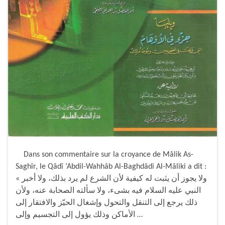
Dans son commentaire sur la croyance de Mâlik As-
Saghîr, le Qâdî ‘Abdil-Wahhâb Al-Baghdâdi Al-Mâliki a dit :
« ولا يجوز أن يثبت له كيفية لأن الشرع لم يرد بذلك، ولا أخبر
النبي عليه السلام فيه بشىء، ولا سألته الصحابة عنه، ولأن
ذلك يرجع إلى التنقل والتحول وإشغال الحيّز والافتقار إلى
الأماكن وذلك يؤول إلى التجسيم وإلى …