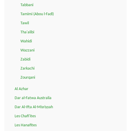
Tabbani
Tamimi (Abou l-Fadl)
Tawil
Tha'alibi
Wahidi
Wazzani
Zabidi
Zarkachi
Zourqani
Al Azhar
Dar al-Fatwa Australia
Dar Al-Ifta Al-Misriyyah
Les Chafi'ites
Les Hanafites