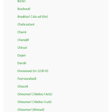
Bichri
Bouhouti
Boukhari ('ala ad-Din)
Chahrastani
Chami
Chanqiti
Chirazi
Dajwi
Dardir
Doussouqi (m.1230 H)
Fayrouzabadi
Ghazali
Ghoumari ('Abdou l-Aziz)
Ghoumari ('Abdou l-Lah)
Ghoumari (Ahmad)