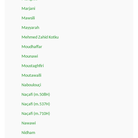
Marjani
Mawsili
Mayyarah
Mehmed Zahid Kotku
Moudhaffar
Mounawi
Moustaghfiri
Moutawalli
Naboulouçi
Naçafi (m.508H)
Naçafi (m.537H)
Naçafi (m.710H)
Nawawi
Nidham