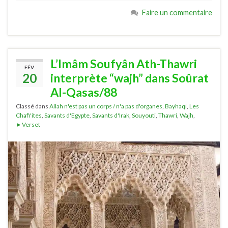
Faire un commentaire
L’Imâm Soufyân Ath-Thawri
FÉV
20
interprète “wajh” dans Soûrat
Al-Qasas/88
Classé dans
Allah n'est pas un corps / n'a pas d'organes
,
Bayhaqi
,
Les
Chafi'ites
,
Savants d'Egypte
,
Savants d'Irak
,
Souyouti
,
Thawri
,
Wajh
,
►Verset