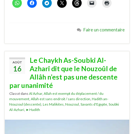
Faire un commentaire
Le Chaykh As-Soubki Al-
AOÛT
16
Azhari dit que le Nouzoûl de
Allâh n’est pas une descente
par unanimité
Classé dans
Al Azhar
,
Allah est exempt du déplacement / du
mouvement
,
Allah est sans endroit / sans direction
,
Hadith an-
Nouzoul (descente)
,
Les Malikites
,
Nouzoul
,
Savants d'Egypte
,
Soubki
Al-Azhari
,
►Hadith