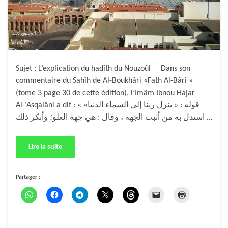
Sujet : L’explication du hadîth du Nouzoûl Dans son
commentaire du Sahîh de Al-Boukhâri «Fath Al-Bârî »
(tome 3 page 30 de cette édition), l’Imâm Ibnou Hajar
Al-‘Asqalâni a dit : « قوله : « ينزل ربنا إلى السماء الدنيا»
استدل به من أثبت الجهة ، وقال : هي جهة العلو؛ وأنكر ذلك …
Lire la suite
Partager :