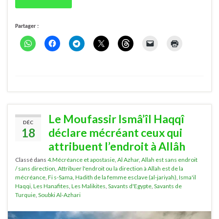
Partager :
Le Moufassir Ismâ’îl Haqqî
DÉC
18
déclare mécréant ceux qui
attribuent l’endroit à Allâh
Classé dans
4.Mécréance et apostasie
,
Al Azhar
,
Allah est sans endroit
/ sans direction
,
Attribuer l'endroit ou la direction à Allah est de la
mécréance
,
Fi s-Sama
,
Hadith de la femme esclave (al-jariyah)
,
Isma'il
Haqqi
,
Les Hanafites
,
Les Malikites
,
Savants d'Egypte
,
Savants de
Turquie
,
Soubki Al-Azhari