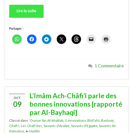
Lire la suite
Partager :
1 Commentaire
L’Imâm Ach-Châfi’i parle des
OCT
09
bonnes innovations [rapporté
par Al-Bayhaqi]
Classé dans
'Oumar Ibn Al-khattab
,
1.Innovations (Bid'ah)
,
Bayhaqi
,
Chafi'i
,
Les Chafi'ites
,
Savants d'Arabie
,
Savants d'Egypte
,
Savants de
Palestine
,
►Hadith