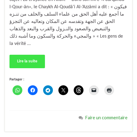
l-Qour-ân», le Chaykh Al-Qoudâ’i Al-’Azzâmi a dit : « فيكون
ما أجمع عليه أهل الحق من علماء السلف والخلف من تنـزه
الحق عن الجهة وتقدسه عن المكان وتعاليه عن التجزؤ
والتبعيض والصعود والنـزول والقرب والبعد والذهاب
والمجيء والحركة والسكون وما أشبه ذلك » « Les gens de
la vérité …
Lire la suite
Partager :
Faire un commentaire