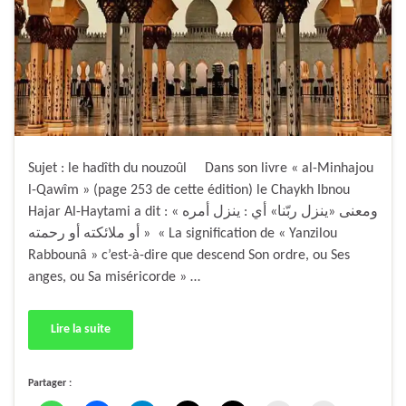
Sujet : le hadîth du nouzoûl Dans son livre « al-Minhajou
l-Qawîm » (page 253 de cette édition) le Chaykh Ibnou
Hajar Al-Haytami a dit : « ومعنى «ينزل ربّنا» أي : ينزل أمره
أو ملائكته أو رحمته » « La signification de « Yanzilou
Rabbounâ » c’est-à-dire que descend Son ordre, ou Ses
anges, ou Sa miséricorde » …
Lire la suite
Partager :