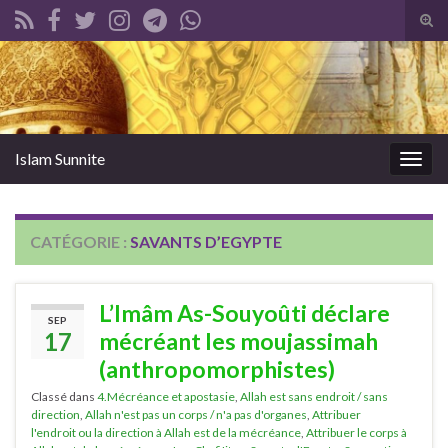
Tog
sear
Search for:
for
Islam Sunnite
Togg
navig
CATÉGORIE :
SAVANTS D’EGYPTE
L’Imâm As-Souyoûti déclare
SEP
17
mécréant les moujassimah
(anthropomorphistes)
Classé dans
4.Mécréance et apostasie
,
Allah est sans endroit / sans
direction
,
Allah n'est pas un corps / n'a pas d'organes
,
Attribuer
l'endroit ou la direction à Allah est de la mécréance
,
Attribuer le corps à