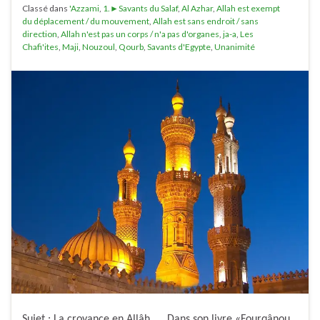
Classé dans
'Azzami
,
1.►Savants du Salaf
,
Al Azhar
,
Allah est exempt
du déplacement / du mouvement
,
Allah est sans endroit / sans
direction
,
Allah n'est pas un corps / n'a pas d'organes
,
ja-a
,
Les
Chafi'ites
,
Maji
,
Nouzoul
,
Qourb
,
Savants d'Egypte
,
Unanimité
Sujet : La croyance en Allâh. Dans son livre «Fourqânou