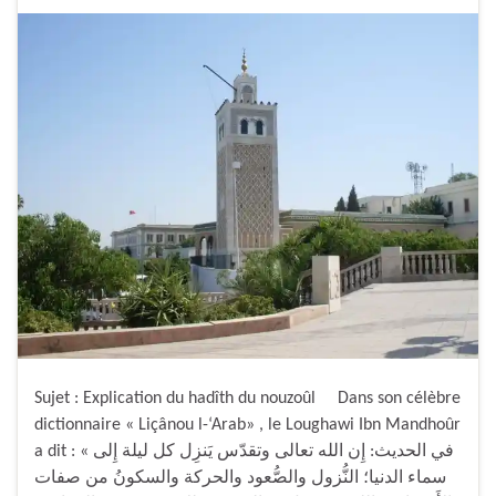
Sujet : Explication du hadîth du nouzoûl Dans son célèbre
dictionnaire « Liçânou l-‘Arab» , le Loughawi Ibn Mandhoûr
a dit : « في الحديث: إِن الله تعالى وتقدّس يَنزِل كل ليلة إِلى
سماء الدنيا؛ النُّزول والصُّعود والحركة والسكونُ من صفات