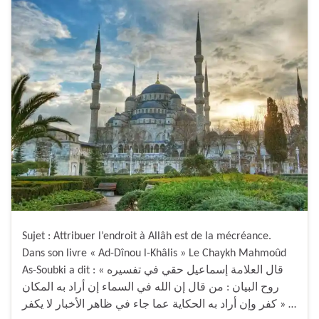
Sujet : Attribuer l’endroit à Allâh est de la mécréance.
Dans son livre « Ad-Dînou l-Khâlis » Le Chaykh Mahmoûd
As-Soubki a dit : « قال العلامة إسماعيل حقي في تفسيره
روح البيان : من قال إن الله في السماء إن أراد به المكان
كفر وإن أراد به الحكاية عما جاء في ظاهر الأخبار لا يكفر » …