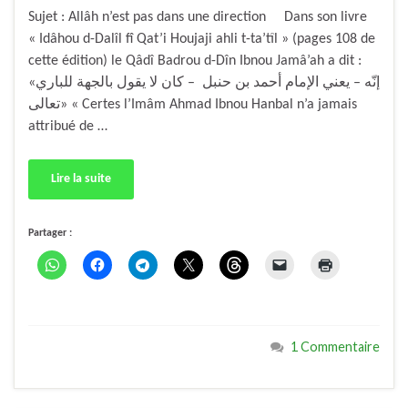
Sujet : Allâh n’est pas dans une direction Dans son livre
« Idâhou d-Dalîl fî Qat’i Houjaji ahli t-ta’tîl » (pages 108 de
cette édition) le Qâdî Badrou d-Dîn Ibnou Jamâ’ah a dit :
«إنّه – يعني الإمام أحمد بن حنبل – كان لا يقول بالجهة للباري
تعالى» « Certes l’Imâm Ahmad Ibnou Hanbal n’a jamais
attribué de …
Lire la suite
Partager :
1 Commentaire