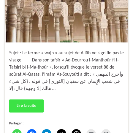
Sujet : Le terme « wajh » au sujet de Allâh ne signifie pas le
visage. Dans son tafsîr « Ad-Dourrou l-Manthoûr fi t-
Tafsîri bi l-Ma-thoûr », lorsqu’il évoque le verset 88 de
soûrat Al-Qasas, l’Imâm As-Souyoûti a dit : « وأخرج البيهقي
في شعب الإِيمان عن سفيان [الثوري] في قوله : {كل شيء
هالك إلا وجهه} قال: إلا …
Lire la suite
Partager :