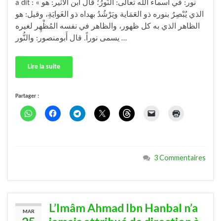
a dit : « نور: في أَسماء الله تعالى: النُّورُ؛ قال ابن الأَثير: هو
الذي يُبْصِرُ بنوره ذو العَمَاية ويَرْشُدُ بهداه ذو الغَوايَةِ، وقيل: هو
الظاهر الذي به كل ظهور، والظاهر في نفسه المُظْهِر لغيره
يسمى نوراً. قال أَبومنصور: والنُّور …
Lire la suite
Partager :
3 Commentaires
L’Imâm Ahmad Ibn Hanbal n’a
MAR