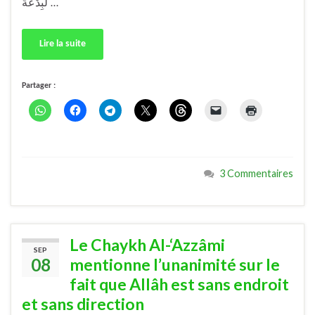
لَبِدْعَةُ …
Lire la suite
Partager :
3 Commentaires
Le Chaykh Al-‘Azzâmi
SEP
08
mentionne l’unanimité sur le
fait que Allâh est sans endroit
et sans direction