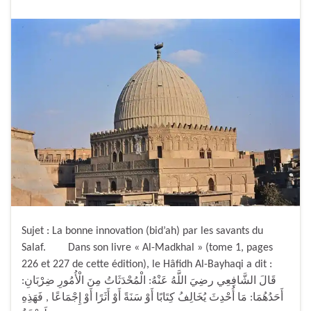
Sujet : La bonne innovation (bid’ah) par les savants du
Salaf. Dans son livre « Al-Madkhal » (tome 1, pages
226 et 227 de cette édition), le Hâfidh Al-Bayhaqi a dit :
قَالَ الشَّافِعِي رضِيَ اللَّهُ عَنْهُ: الْمُحْدَثَاتُ مِنَ الْأُمُورِ ضِرْبَانِ:
أَحَدُهُمَا: مَا أُحْدِثَ يُخَالِفُ كِتَابًا أَوْ سَنَةً أَوْ أَثَرًا أَوْ إِجْمَاعًا , فَهَذِهِ