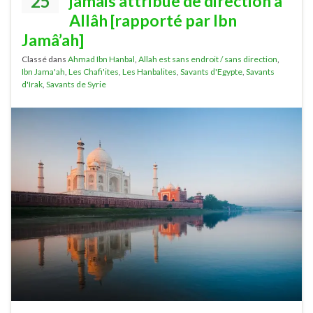
25
jamais attribué de direction à
Allâh [rapporté par Ibn
Jamâ’ah]
Classé dans
Ahmad Ibn Hanbal
,
Allah est sans endroit / sans direction
,
Ibn Jama'ah
,
Les Chafi'ites
,
Les Hanbalites
,
Savants d'Egypte
,
Savants
d'Irak
,
Savants de Syrie