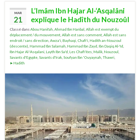
L’Imâm Ibn Hajar Al-‘Asqalâni
MAR
21
explique le Hadîth du Nouzoûl
Classé dans
Abou Hanifah
,
Ahmad Ibn Hanbal
,
Allah est exempt du
déplacement / du mouvement
,
Allah est sans comment
,
Allah est sans
endroit / sans direction
,
Awza'i
,
Bayhaqi
,
Chafi'i
,
Hadith an-Nouzoul
(descente)
,
Hammad Ibn Salamah
,
Hammad Ibn Zayd
,
Ibn Daqiq Al-'Id
,
Ibn Hajar Al-'Asqalani
,
Layth Ibn Sa'd
,
Les Chafi'ites
,
Malik
,
Nouzoul
,
Savants d'Egypte
,
Savants d'Irak
,
Soufyan Ibn 'Ouyaynah
,
Thawri
,
►Hadith