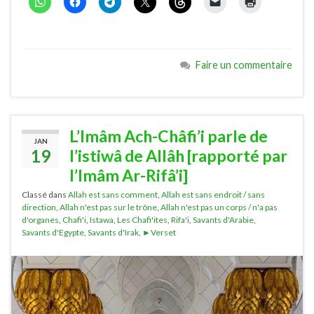
Faire un commentaire
L’Imâm Ach-Châfi’i parle de
JAN
19
l’istiwâ de Allâh [rapporté par
l’Imâm Ar-Rifâ’i]
Classé dans
Allah est sans comment
,
Allah est sans endroit / sans
direction
,
Allah n'est pas sur le trône
,
Allah n'est pas un corps / n'a pas
d'organes
,
Chafi'i
,
Istawa
,
Les Chafi'ites
,
Rifa'i
,
Savants d'Arabie
,
Savants d'Egypte
,
Savants d'Irak
,
►Verset