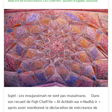
Allah est de la mécréance
,
Les Chafi'ites
,
Savants d'Egypte
,
Souyouti
Sujet : Les moujassimah ne sont pas musulmans. Dans
son recueil de Fiqh Chafi’ite « Al-Achbâh wa n-Nadhâ-ir »
après avoir mentionné la déclaration de mécréance de