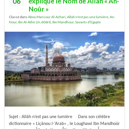
06
explique le Nom de Allâh « An-
Noûr »
Classé dans
Abou Mansour Al-Azhari
,
Allah n'est pas une lumière
,
An-
Nour
,
Ibn Al-Athir (m.606H)
,
Ibn Mandhour
,
Savants d'Egypte
Sujet : Allâh n’est pas une lumière Dans son célèbre
dictionnaire « Liçânou l-‘Arab» , le Loughawi Ibn Mandhoûr