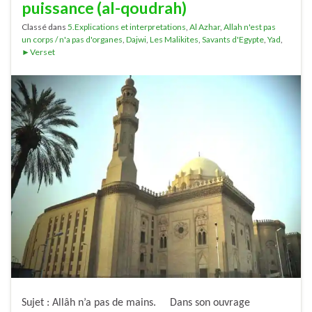
puissance (al-qoudrah)
Classé dans
5.Explications et interpretations
,
Al Azhar
,
Allah n'est pas
un corps / n'a pas d'organes
,
Dajwi
,
Les Malikites
,
Savants d'Egypte
,
Yad
,
►Verset
Sujet : Allâh n’a pas de mains. Dans son ouvrage