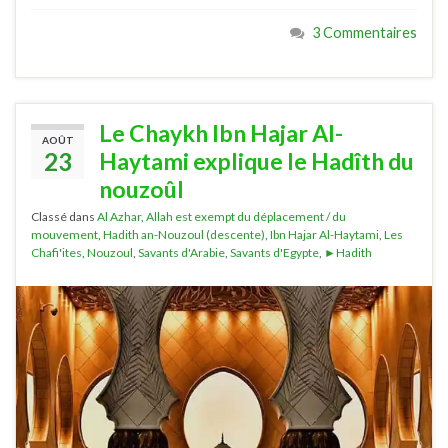
3 Commentaires
Le Chaykh Ibn Hajar Al-
AOÛT
23
Haytami explique le Hadîth du
nouzoûl
Classé dans
Al Azhar
,
Allah est exempt du déplacement / du
mouvement
,
Hadith an-Nouzoul (descente)
,
Ibn Hajar Al-Haytami
,
Les
Chafi'ites
,
Nouzoul
,
Savants d'Arabie
,
Savants d'Egypte
,
►Hadith