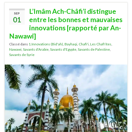
L’Imâm Ach-Châfi’i distingue
SEP
01
entre les bonnes et mauvaises
innovations [rapporté par An-
Nawawi]
Classé dans
1.Innovations (Bid'ah)
,
Bayhaqi
,
Chafi'i
,
Les Chafi'ites
,
Nawawi
,
Savants d'Arabie
,
Savants d'Egypte
,
Savants de Palestine
,
Savants de Syrie