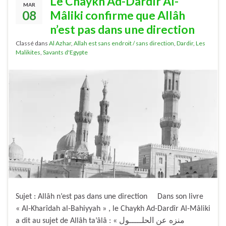
Le Chaykh Ad-Dardîr Al-
MAR
08
Mâliki confirme que Allâh
n’est pas dans une direction
Classé dans
Al Azhar
,
Allah est sans endroit / sans direction
,
Dardir
,
Les
Malikites
,
Savants d'Egypte
Sujet : Allâh n’est pas dans une direction Dans son livre
« Al-Kharîdah al-Bahiyyah » , le Chaykh Ad-Dardîr Al-Mâliki
a dit au sujet de Allâh ta’âlâ : « منزه عن الحلـــــول