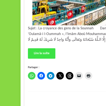
Sujet : La croyance des gens de la Sounnah Dans 
‘Oulamâ-i l-Oummah », l’Imâm Aboû Mouhammad Al-Marjâni At-Toûniçi a dit
Lire la suite
Partager :