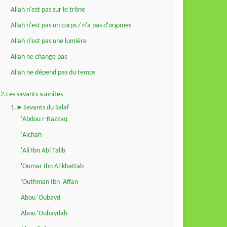
Allah n'est pas sur le trône
Allah n'est pas un corps / n'a pas d'organes
Allah n'est pas une lumière
Allah ne change pas
Allah ne dépend pas du temps
2.Les savants sunnites
1.►Savants du Salaf
'Abdou r-Razzaq
'Aichah
'Ali Ibn Abi Talib
'Oumar Ibn Al-khattab
'Outhman Ibn 'Affan
Abou 'Oubayd
Abou 'Oubaydah