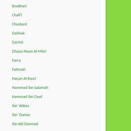
Boukhari
Chafi'i
Chaybani
Dahhak
Darimi
Dhoun-Noun Al-Misri
Farra
Fatimah
Haçan Al-Basri
Hammad Ibn Salamah
Hammad Ibn Zayd
Ibn 'Abbas
Ibn 'Oumar
Ibn Abi Dawoud