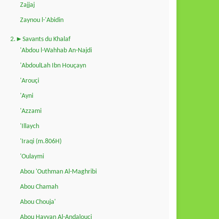
Zajjaj
Zaynou l-'Abidin
2.►Savants du Khalaf
'Abdou l-Wahhab An-Najdi
'AbdoulLah Ibn Houçayn
'Arouçi
'Ayni
'Azzami
'Illaych
'Iraqi (m.806H)
'Oulaymi
Abou 'Outhman Al-Maghribi
Abou Chamah
Abou Chouja'
Abou Hayyan Al-Andalouçi