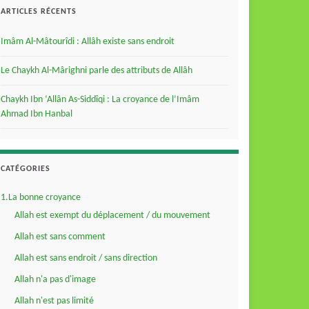
ARTICLES RÉCENTS
Imâm Al-Mâtourîdi : Allâh existe sans endroit
Le Chaykh Al-Mârighni parle des attributs de Allâh
Chaykh Ibn ‘Allân As-Siddîqi : La croyance de l’Imâm
Ahmad Ibn Hanbal
CATÉGORIES
1.La bonne croyance
Allah est exempt du déplacement / du mouvement
Allah est sans comment
Allah est sans endroit / sans direction
Allah n'a pas d'image
Allah n'est pas limité