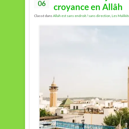
06
croyance en Allâh
Classé dans
Allah est sans endroit / sans direction
,
Les Malikit