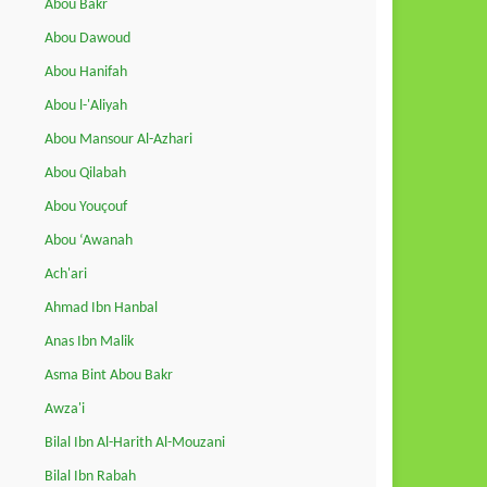
Abou Bakr
Abou Dawoud
Abou Hanifah
Abou l-'Aliyah
Abou Mansour Al-Azhari
Abou Qilabah
Abou Youçouf
Abou ‘Awanah
Ach'ari
Ahmad Ibn Hanbal
Anas Ibn Malik
Asma Bint Abou Bakr
Awza'i
Bilal Ibn Al-Harith Al-Mouzani
Bilal Ibn Rabah