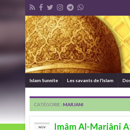
Islam Sunnite
Les savants de l’Islam
Dos
CATÉGORIE :
MARJANI
Imâm Al-Marjâni At
NOV