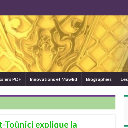
siers PDF
Innovations et Mawlid
Biographies
Les
-Toûniçi explique la