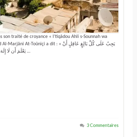
son traité de croyance « I’tiqâdou Ahli s-Sounnah wa
 : « يَجِبُ عَلَى كُلِّ بَالِغٍ عَاقِلٍ أَنْ
يَعْلَمَ أَن لَا إِلَهَ إِلَّا الـلَّهُ سُبْحَانَهُ وَتَعَالَى وَأَنَّهُ وَاحِدٌ لَا شَرِيكَ لَهُ قَدِيمٌ لَا …
3 Commentaires