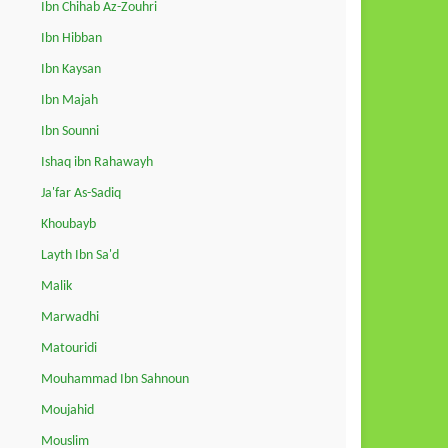
Ibn Chihab Az-Zouhri
Ibn Hibban
Ibn Kaysan
Ibn Majah
Ibn Sounni
Ishaq ibn Rahawayh
Ja'far As-Sadiq
Khoubayb
Layth Ibn Sa'd
Malik
Marwadhi
Matouridi
Mouhammad Ibn Sahnoun
Moujahid
Mouslim