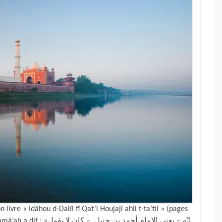
ivre « Idâhou d-Dalîl fî Qat’i Houjaji ahli t-ta’tîl » (pages
إنّه – يعني الإمام أحمد بن