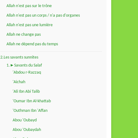
Allah n'est pas sur le trône
Allah n'est pas un corps / n'a pas d'organes
Allah n'est pas une lumière
Allah ne change pas
Allah ne dépend pas du temps
2.Les savants sunnites
1.►Savants du Salaf
'Abdou r-Razzaq
'Aichah
'Ali Ibn Abi Talib
'Oumar Ibn Al-khattab
'Outhman Ibn 'Affan
Abou 'Oubayd
Abou 'Oubaydah