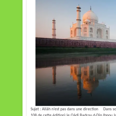
Sujet : Allâh n’est pas dans une direction Dans son l
108 de cette édition) le Qâdî Badrou d-Dîn Ibnou Jamâ’ah a dit : « حنبل – كان لا يقول