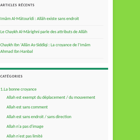
ARTICLES RÉCENTS
Imâm Al-Mâtourîdi : Allâh existe sans endroit
Le Chaykh Al-Mârighni parle des attributs de Allâh
Chaykh Ibn ‘Allân As-Siddîqi : La croyance de l’Imâm
Ahmad Ibn Hanbal
CATÉGORIES
1.La bonne croyance
Allah est exempt du déplacement / du mouvement
Allah est sans comment
Allah est sans endroit / sans direction
Allah n'a pas d'image
Allah n'est pas limité