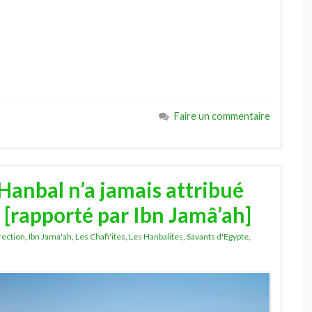
Faire un commentaire
anbal n’a jamais attribué
h [rapporté par Ibn Jamâ’ah]
irection
,
Ibn Jama'ah
,
Les Chafi'ites
,
Les Hanbalites
,
Savants d'Egypte
,