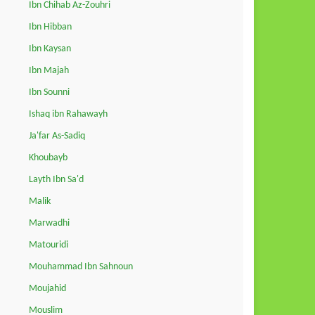
Ibn Chihab Az-Zouhri
Ibn Hibban
Ibn Kaysan
Ibn Majah
Ibn Sounni
Ishaq ibn Rahawayh
Ja'far As-Sadiq
Khoubayb
Layth Ibn Sa'd
Malik
Marwadhi
Matouridi
Mouhammad Ibn Sahnoun
Moujahid
Mouslim