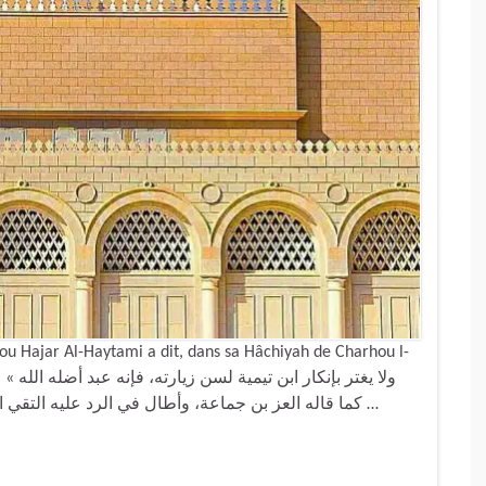
u Hajar Al-Haytami a dit, dans sa Hâchiyah de Charhou l-
ولا يغ
كما قاله العز بن جماعة، وأطال في الرد عليه التقي السبكي في تصنيف مستقل، ووقوعه في حق رسول …