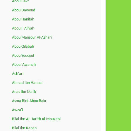
Abou Bakr
Abou Dawoud
Abou Hanifah
Abou l-'Aliyah
Abou Mansour Al-Azhari
Abou Qilabah
Abou Youçouf
Abou ‘Awanah
Ach'ari
Ahmad Ibn Hanbal
Anas Ibn Malik
Asma Bint Abou Bakr
Awza'i
Bilal Ibn Al-Harith Al-Mouzani
Bilal Ibn Rabah