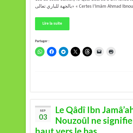
بالجهة للباري تعالى» « Certes l’Imâm Ah
Lire la suite
Partager :
Le Qâdî Ibn Jamâ’ah
SEP
03
Nouzoûl ne signifie
haut vers le bas