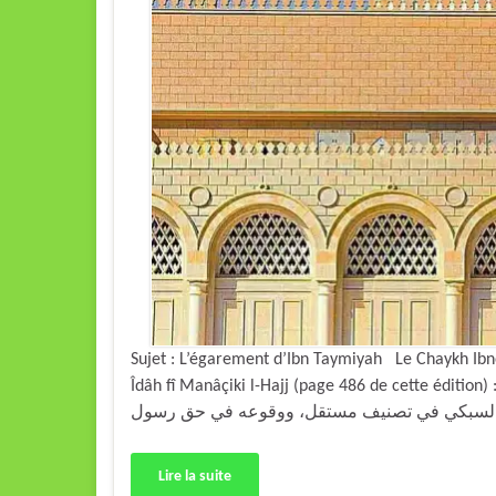
Sujet : L’égarement d’Ibn Taymiyah Le Chaykh Ibno
Îdâh fî Manâçiki l-Hajj (page 486 de cette édition) : « تر بإنكار ابن تيمية لسن زيارته، فإنه عبد أضله الله
Lire la suite