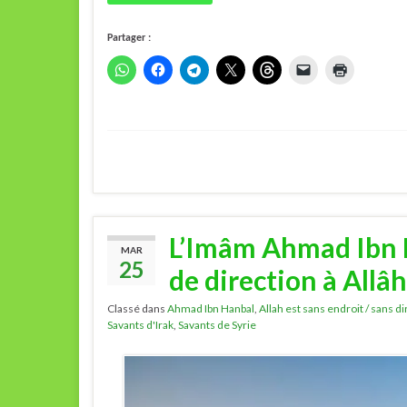
Partager :
L’Imâm Ahmad Ibn H
MAR
25
de direction à Allâ
Classé dans
Ahmad Ibn Hanbal
,
Allah est sans endroit / sans d
Savants d'Irak
,
Savants de Syrie