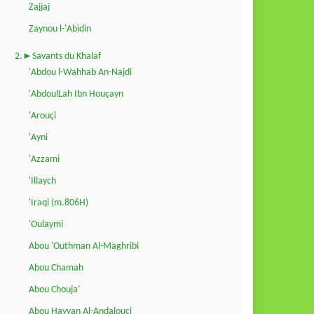
Zajjaj
Zaynou l-'Abidin
2.►Savants du Khalaf
'Abdou l-Wahhab An-Najdi
'AbdoulLah Ibn Houçayn
'Arouçi
'Ayni
'Azzami
'Illaych
'Iraqi (m.806H)
'Oulaymi
Abou 'Outhman Al-Maghribi
Abou Chamah
Abou Chouja'
Abou Hayyan Al-Andalouçi