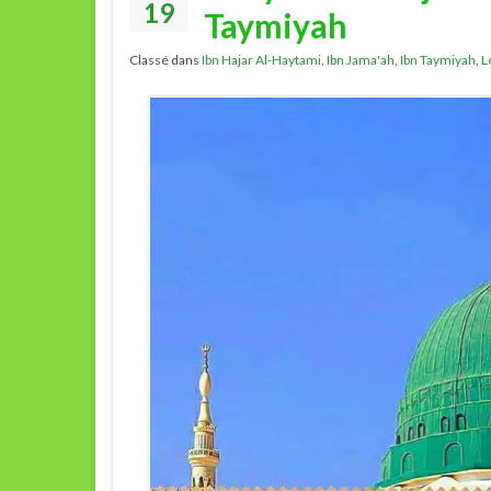
19
Taymiyah
Classé dans
Ibn Hajar Al-Haytami
,
Ibn Jama'ah
,
Ibn Taymiyah
,
L