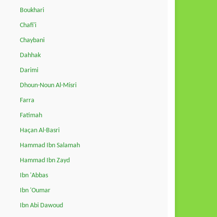
Boukhari
Chafi'i
Chaybani
Dahhak
Darimi
Dhoun-Noun Al-Misri
Farra
Fatimah
Haçan Al-Basri
Hammad Ibn Salamah
Hammad Ibn Zayd
Ibn 'Abbas
Ibn 'Oumar
Ibn Abi Dawoud