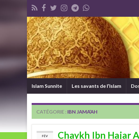
Islam Sunnite
Les savants de l’Islam
Dos
CATÉGORIE :
IBN JAMA’AH
Chaykh Ibn Hajar 
FÉV