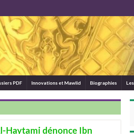
siers PDF
Innovations et Mawlid
Biographies
Les
Al-Haytami dénonce Ibn