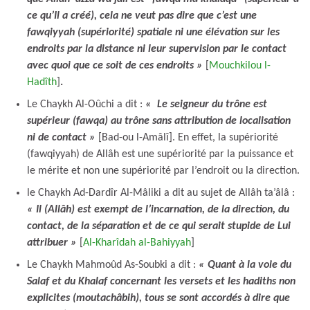
ce qu’Il a créé), cela ne veut pas dire que c’est une
fawqiyyah (supériorité) spatiale ni une élévation sur les
endroits par la distance ni leur supervision par le contact
avec quoi que ce soit de ces endroits »
[
Mouchkilou l-
Hadîth
]
.
Le Chaykh Al-Oûchi a dit :
« Le seigneur du trône est
supérieur (fawqa) au trône sans attribution de localisation
ni de contact »
[Bad-ou l-Amâlî]. En effet, la supériorité
(fawqiyyah) de Allâh est une supériorité par la puissance et
le mérite et non une supériorité par l’endroit ou la direction.
le Chaykh Ad-Dardîr Al-Mâliki a dit au sujet de Allâh ta’âlâ :
« Il (Allâh) est exempt de l’incarnation, de la direction, du
contact, de la séparation et de ce qui serait stupide de Lui
attribuer »
[
Al-Kharîdah al-Bahiyyah
]
Le Chaykh Mahmoûd As-Soubki a dit :
« Quant à la voie du
Salaf et du Khalaf concernant les versets et les hadiths non
explicites (moutachâbih), tous se sont accordés à dire que