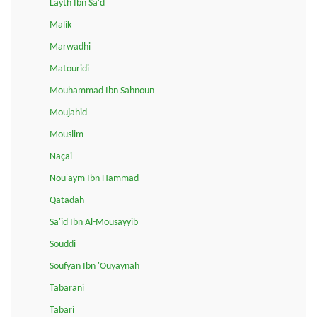
Layth Ibn Sa'd
Malik
Marwadhi
Matouridi
Mouhammad Ibn Sahnoun
Moujahid
Mouslim
Naçai
Nou'aym Ibn Hammad
Qatadah
Sa'id Ibn Al-Mousayyib
Souddi
Soufyan Ibn 'Ouyaynah
Tabarani
Tabari