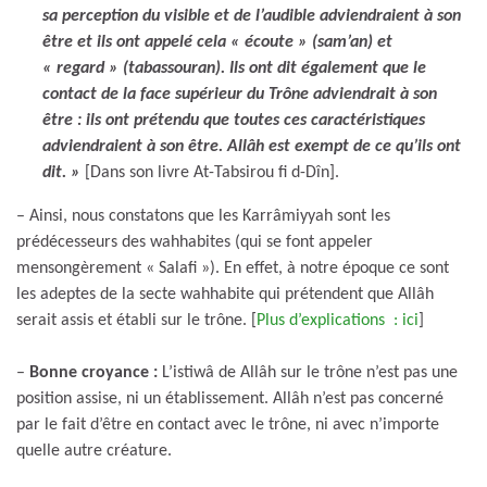
sa perception du visible et de l’audible adviendraient à son
être et ils ont appelé cela « écoute » (sam’an) et
« regard » (tabassouran). Ils ont dit également que le
contact de la face supérieur du Trône adviendrait à son
être : ils ont prétendu que toutes ces caractéristiques
adviendraient à son être. Allâh est exempt de ce qu’ils ont
dit. »
[Dans son livre At-Tabsirou fi d-Dîn].
– Ainsi, nous constatons que les Karrâmiyyah sont les
prédécesseurs des wahhabites (qui se font appeler
mensongèrement « Salafi »). En effet, à notre époque ce sont
les adeptes de la secte wahhabite qui prétendent que Allâh
serait assis et établi sur le trône. [
Plus d’explications : ici
]
–
Bonne croyance :
L’istiwâ de Allâh sur le trône n’est pas une
position assise, ni un établissement. Allâh n’est pas concerné
par le fait d’être en contact avec le trône, ni avec n’importe
quelle autre créature.