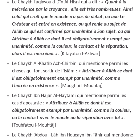
Le Chaykh Taqiyyou d-Dîn Al-Hisni qui a dit :
« Quant à la
mécréance par la croyance , elle est très nombreuses. Ainsi
celui qui croit que le monde n’a pas de début, ou que Le
Créateur est entré en existence, ou qui renie au sujet de
Allâh ce qui est confirmé par unanimité à Son sujet, ou qui
Attribue à Allâh ce dont Il est obligatoirement exempt par
unanimité, comme la couleur, le contact et la séparation,
alors il est mécréant
»
.
[Kifâyatou l-Akhyâr]
Le Chaykh Al-Khatîb Ach-Chirbîni qui mentionne parmi les
choses qui font sortir de l’Islâm :
« Attribuer à Allâh ce dont
Il est obligatoirement exempt par unanimité, comme
l’entrée en existence
»
.
[Moughni l-Mouhtâj]
Le Chaykh Ibn Hajar Al-Haytami qui mentionne parmi les
cas d’apostasie :
« Attribuer à Allâh ce dont Il est
obligatoirement exempt par unanimité, comme la couleur,
ou le contact avec le monde ou la séparation avec lui
»
.
[Touhfatou l-Mouhtâj]
Le Chaykh ‘Abdou l-Lâh Ibn Houçayn Ibn Tâhir qui mentionne