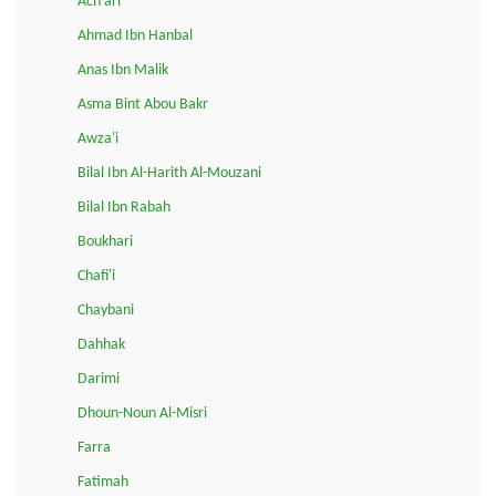
Ach'ari
Ahmad Ibn Hanbal
Anas Ibn Malik
Asma Bint Abou Bakr
Awza'i
Bilal Ibn Al-Harith Al-Mouzani
Bilal Ibn Rabah
Boukhari
Chafi'i
Chaybani
Dahhak
Darimi
Dhoun-Noun Al-Misri
Farra
Fatimah