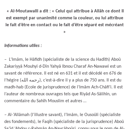
« Al-Moutawalli a dit : « Celui qui attribue à Allâh ce dont Il
est exempt par unanimité comme la couleur, ou lui attribue
le fait d’être en contact ou le fait d’être séparé est mécréant
»
Informations utiles :
– L’Imâm, le Hâfidh (spécialiste de la science du Hadîth) Aboû
Zakariyyâ Mouhyi d-Dîn Yahyâ Ibnou Charaf An-Nawawi est un
savant de référence. Il est né en 631 et il est décédé en 676 de
l’hégire (رحمه الله), c’est-à-dire il y a plus de 750 ans. Il est du
madh-hab (Ecole de jurisprudence) de l’Imâm Ach-Châfi’i. Il est
l’auteur de nombreux ouvrages tels que Riyâd As-Sâlihîn, un
commentaire du Sahîh Mouslim et autres …
– Al-‘Allâmah (l’illustre savant), l’Imâm, le Ousoûli (spécialiste
des fondements), le Faqîh (spécialiste de la jurisprudence) Aboû
Sa’îd ‘Abdou r-Rahmân An-Nayçâboûri, connu sous le nom de Al-