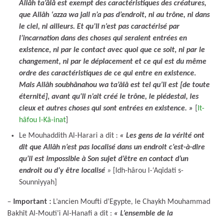
Allâh ta’âlâ est exempt des caractéristiques des créatures,
que Allâh ‘azza wa jall n’a pas d’endroit, ni au trône, ni dans
le ciel, ni ailleurs. Et qu’Il n’est pas caractérisé par
l’incarnation dans des choses qui seraient entrées en
existence, ni par le contact avec quoi que ce soit, ni par le
changement, ni par le déplacement et ce qui est du même
ordre des caractéristiques de ce qui entre en existence.
Mais Allâh soubhânahou wa ta’âlâ est tel qu’Il est [de toute
éternité], avant qu’Il n’ait créé le trône, le piédestal, les
cieux et autres choses qui sont entrées en existence. »
[
It-
hâfou l-Kâ-inat
]
Le Mouhaddith Al-Harari a dit :
« Les gens de la vérité ont
dit que Allâh n’est pas localisé dans un endroit c’est-à-dire
qu’il est impossible à Son sujet d’être en contact d’un
endroit ou d’y être localisé
»
[Idh-hârou l-‘Aqîdati s-
Sounniyyah]
–
Important :
L’ancien Moufti d’Egypte, le Chaykh Mouhammad
Bakhît Al-Moutî’i Al-Hanafi a dit :
« L’ensemble de la