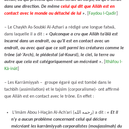
dans une direction. De même
celui qui dit que Allâh est en
contact avec le monde ou détaché de lui
»
.
[
Faydou l-Qadîr
]
– Le Chaykh As-Soubki Al-Azhari a rédigé une longue fatwâ,
dans laquelle il a dit :
« Quiconque a cru que Allâh ta’âlâ est
incarné dans un endroit, ou qu’Il est en contact avec un
endroit, ou avec quoi que ce soit parmi les créatures comme le
trône (al-‘Arch), le piédestal (al-Koursi), le ciel, la terre ou
autre que cela est catégoriquement un mécréant ».
[
Ithâfou l-
Kâ-inât
]
– Les Karrâmiyyah – groupe égaré qui est tombé dans le
tachbîh (assimilation) et le tajsîm (corporalisme)- ont affirmé
que Allâh est en contact avec le trône. En effet :
L’Imâm Abou l-Haçân Al-Ach’ari (رحمه الله) a dit :
« Et il
n’y a aucun problème concernant celui qui déclare
mécréant les karrâmiyyah corporalistes (moujassimah) du