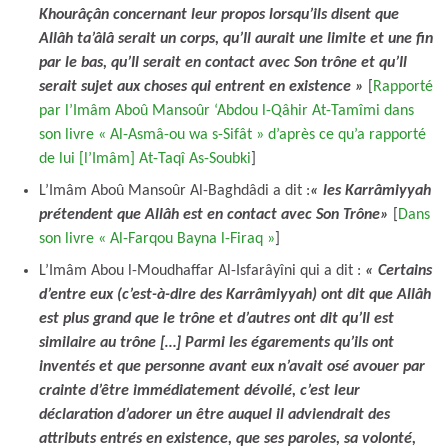
Khourâçân concernant leur propos lorsqu’ils disent que
Allâh ta’âlâ serait un corps, qu’Il aurait une limite et une fin
par le bas, qu’Il serait en contact avec Son trône et qu’Il
serait sujet aux choses qui entrent en existence »
[
Rapporté
par l’Imâm Aboû Mansoûr ‘Abdou l-Qâhir At-Tamîmi dans
son livre « Al-Asmâ-ou wa s-Sifât » d’après ce qu’a rapporté
de lui [l’Imâm] At-Taqî As-Soubki
]
L’Imâm Aboû Mansoûr Al-Baghdâdi a dit :
« les Karrâmiyyah
prétendent que Allâh est en contact avec Son Trône»
[
Dans
son livre « Al-Farqou Bayna l-Firaq »
]
L’Imâm Abou l-Moudhaffar Al-Isfarâyîni qui a dit :
« Certains
d’entre eux (c’est-à-dire des Karrâmiyyah) ont dit que Allâh
est plus grand que le trône et d’autres ont dit qu’Il est
similaire au trône […] Parmi les égarements qu’ils ont
inventés et que personne avant eux n’avait osé avouer par
crainte d’être immédiatement dévoilé, c’est leur
déclaration d’adorer un être auquel il adviendrait des
attributs entrés en existence, que ses paroles, sa volonté,