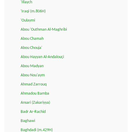
'Illaych
'Iraqi (m.806H)
'Oulaymi
Abou 'Outhman Al-Maghribi
Abou Chamah
Abou Chouja'
Abou Hayyan Al-Andalouçi
Abou Madyan
Abou Nou'aym
Ahmad Zarrouq
Ahmadou Bamba
Ansari (Zakariyya)
Badr Ar-Rachid
Baghawi
Baghdadi (m.429H)