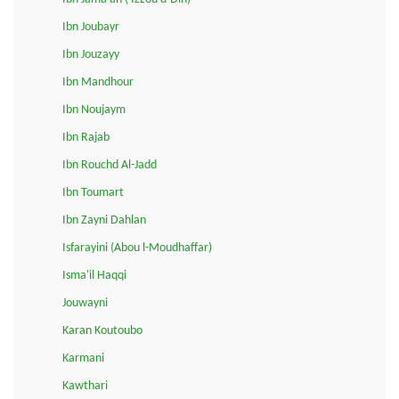
Ibn Joubayr
Ibn Jouzayy
Ibn Mandhour
Ibn Noujaym
Ibn Rajab
Ibn Rouchd Al-Jadd
Ibn Toumart
Ibn Zayni Dahlan
Isfarayini (Abou l-Moudhaffar)
Isma'il Haqqi
Jouwayni
Karan Koutoubo
Karmani
Kawthari