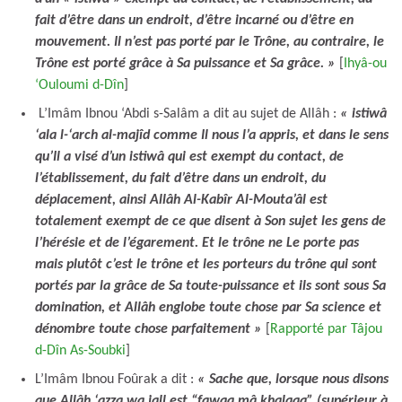
fait d’être dans un endroit, d’être incarné ou d’être en
mouvement. Il n’est pas porté par le Trône, au contraire, le
Trône est porté grâce à Sa puissance et Sa grâce. »
[
Ihyâ-ou
‘Ouloumi d-Dîn
]
L’Imâm Ibnou ‘Abdi s-Salâm a dit au sujet de Allâh :
« istiwâ
‘ala l-‘arch al-majîd comme Il nous l’a appris, et dans le sens
qu’Il a visé d’un istiwâ qui est exempt du contact, de
l’établissement, du fait d’être dans un endroit, du
déplacement, ainsi Allâh Al-Kabîr Al-Mouta’âl est
totalement exempt de ce que disent à Son sujet les gens de
l’hérésie et de l’égarement. Et le trône ne Le porte pas
mais plutôt c’est le trône et les porteurs du trône qui sont
portés par la grâce de Sa toute-puissance et ils sont sous Sa
domination, et Allâh englobe toute chose par Sa science et
dénombre toute chose parfaitement »
[
Rapporté par Tâjou
d-Dîn As-Soubki
]
L’Imâm Ibnou Foûrak a dit :
« Sache que, lorsque nous disons
que Allâh ‘azza wa jall est “fawqa mâ khalaqa” (supérieur à