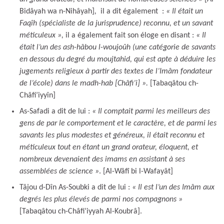
Bidâyah wa n-Nihâyah]
,
il a dit également :
« Il était un
Faqîh (spécialiste de la jurisprudence) reconnu, et un savant
méticuleux »,
il a également fait son éloge en disant :
« Il
était l’un des ash-hâbou l-woujoûh (une catégorie de savants
en dessous du degré du moujtahid, qui est apte à déduire les
jugements religieux à partir des textes de l’Imâm fondateur
de l’école) dans le madh-hab [Châfi’i] ».
[Tabaqâtou ch-
Châfi’iyyîn]
As-Safadi a dit de lui :
« Il comptait parmi les meilleurs des
gens de par le comportement et le caractère, et de parmi les
savants les plus modestes et généreux, il était reconnu et
méticuleux tout en étant un grand orateur, éloquent, et
nombreux devenaient des imams en assistant à ses
assemblées de science »
. [Al-Wâfî bi l-Wafayât]
Tâjou d-Dîn As-Soubki a dit de lui :
« Il est l’un des Imâm aux
degrés les plus élevés de parmi nos compagnons »
[Tabaqâtou ch-Châfi’iyyah Al-Koubrâ].