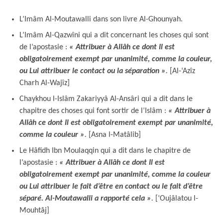
L’Imâm Al-Moutawalli dans son livre Al-Ghounyah.
L’Imâm Al-Qazwîni qui a dit concernant les choses qui sont
de l’apostasie :
« Attribuer à Allâh ce dont Il est
obligatoirement exempt par unanimité, comme la couleur,
ou Lui attribuer le contact ou la séparation
»
.
[Al-‘Azîz
Charh Al-Wajîz]
Chaykhou l-Islâm Zakariyyâ Al-Ansâri qui a dit dans le
chapitre des choses qui font sortir de l’Islâm :
« Attribuer à
Allâh ce dont Il est obligatoirement exempt par unanimité,
comme la couleur
»
.
[Asna l-Matâlib]
Le Hâfidh Ibn Moulaqqin qui a dit dans le chapitre de
l’apostasie :
« Attribuer à Allâh ce dont Il est
obligatoirement exempt par unanimité, comme la couleur
ou Lui attribuer le fait d’être en contact ou le fait d’être
séparé. Al-Moutawalli a rapporté cela
»
.
[‘Oujâlatou l-
Mouhtâj]