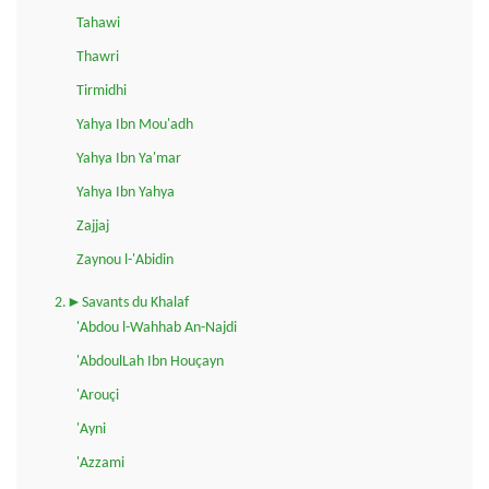
Tahawi
Thawri
Tirmidhi
Yahya Ibn Mou'adh
Yahya Ibn Ya'mar
Yahya Ibn Yahya
Zajjaj
Zaynou l-'Abidin
2.►Savants du Khalaf
'Abdou l-Wahhab An-Najdi
'AbdoulLah Ibn Houçayn
'Arouçi
'Ayni
'Azzami