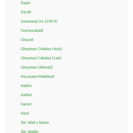
Dajwi
Dardir
Doussouqi (m.1230 H)
Fayrouzabadi
Ghazali
Ghoumari ('Abdou l-Aziz)
Ghoumari ('Abdou l-Lah)
Ghoumari (Ahmad)
Haçanayn Makhlouf
Hakim
Halimi
Harari
Hisni
Ibn 'Abdi s-Salam
Ibn 'Abidin