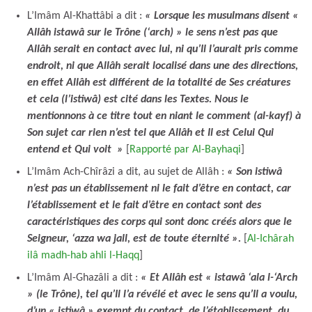
L’Imâm Al-Khattâbi a dit :
« Lorsque les musulmans disent «
Allâh istawâ sur le Trône (‘arch) » le sens n’est pas que
Allâh serait en contact avec lui, ni qu’Il l’aurait pris comme
endroit, ni que Allâh serait localisé dans une des directions,
en effet Allâh est différent de la totalité de Ses créatures
et cela (l’istiwâ) est cité dans les Textes. Nous le
mentionnons à ce titre tout en niant le comment (al-kayf) à
Son sujet car rien n’est tel que Allâh et Il est Celui Qui
entend et Qui voit »
[
Rapporté par Al-Bayhaqi
]
L’Imâm Ach-Chîrâzi a dit, au sujet de Allâh :
« Son istiwâ
n’est pas un établissement ni le fait d’être en contact, car
l’établissement et le fait d’être en contact sont des
caractéristiques des corps qui sont donc créés alors que le
Seigneur, ‘azza wa jall, est de toute éternité ».
[
Al-Ichârah
ilâ madh-hab ahli l-Haqq
]
L’Imâm Al-Ghazâli a dit :
« Et Allâh est « istawâ ‘ala l-‘Arch
» (le Trône), tel qu’Il l’a révélé et avec le sens qu’Il a voulu,
d’un « istiwâ » exempt du contact, de l’établissement, du