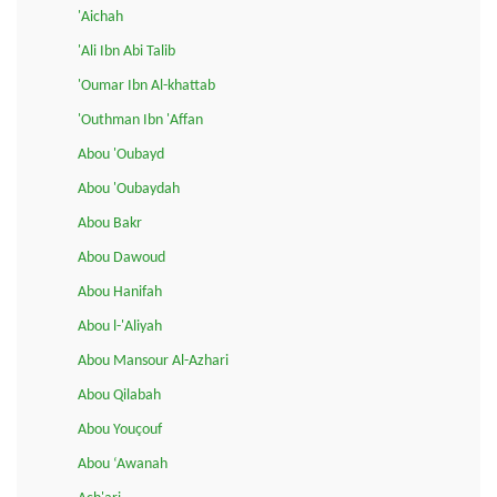
'Aichah
'Ali Ibn Abi Talib
'Oumar Ibn Al-khattab
'Outhman Ibn 'Affan
Abou 'Oubayd
Abou 'Oubaydah
Abou Bakr
Abou Dawoud
Abou Hanifah
Abou l-'Aliyah
Abou Mansour Al-Azhari
Abou Qilabah
Abou Youçouf
Abou ‘Awanah