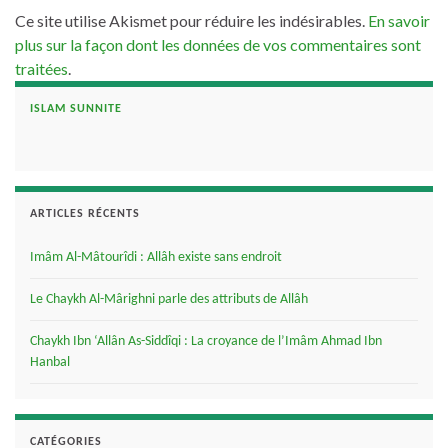
Ce site utilise Akismet pour réduire les indésirables.
En savoir
plus sur la façon dont les données de vos commentaires sont
traitées
.
ISLAM SUNNITE
ARTICLES RÉCENTS
Imâm Al-Mâtourîdi : Allâh existe sans endroit
Le Chaykh Al-Mârighni parle des attributs de Allâh
Chaykh Ibn ‘Allân As-Siddîqi : La croyance de l’Imâm Ahmad Ibn
Hanbal
CATÉGORIES