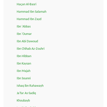
Haçan Al-Basri
Hammad Ibn Salamah
Hammad Ibn Zayd
Ibn 'Abbas
Ibn 'Oumar
Ibn Abi Dawoud
Ibn Chihab Az-Zouhri
Ibn Hibban
Ibn Kaysan
Ibn Majah
Ibn Sounni
Ishaq ibn Rahawayh
Ja'far As-Sadiq
Khoubayb