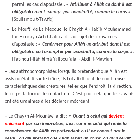
parmi les cas d’apostasie :
« Attribuer à Allâh ce dont Il est
obligatoirement exempt par unanimité, comme le corps
»
.
[Soullamou t-Tawfîq]
Le Moufti de La Mecque, le Chaykh Al-Habîb Mouhammad
Ibn Houçayn Ach-Châfi’i a dit au sujet des croyances
d’apostasie :
« Confirmer pour Allâh un attribut dont il est
obligatoire de l’exempter par unanimité, comme le corps
»
.
[Fat-hou l-Ilâh bimâ Yajibou ‘ala l-‘Abdi li-Mawlah]
– Les anthropomorphistes lorsqu’ils prétendent que Allâh est
assis ou établit sur le trône, ils Lui attribuent de nombreuses
caractéristiques des créatures, telles que l’endroit, la direction,
le corps, la forme, le contact etc. C’est pour cela que les savants
ont été unanimes à les déclarer mécréant.
– Le Chaykh Al-Mounâwi a dit :
« Quant à celui qui
devient
mécréant
par son innovation, c’est comme celui qui renie la
connaissance de Allâh en prétendant qu’il ne connait pas le
détail, ou qui prétend que Allâh serait un corps, ou qu’Il serait