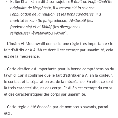
Et Ibn Khallikân a dit à son sujet :
« Il était un Faqîh Chafi’ite
originaire de Nayçâboûr, il a rassemblé la science,
l’application de la religion, et les bons caractères, il a
maîtrisé le Fiqh (la jurisprudence), Al-Ousoûl (les
fondements) et al-Khilâf (les divergences
religieuses) »
[Wafayâtou l-A’yân].
– L’Imâm Al-Moutawalli donne ici une règle très importante : le
fait d’attribuer à Allâh ce dont Il est exempt par unanimité, cela
est de la mécréance.
– Cette citation est importante pour la bonne compréhension du
tawhîd. Car il confirme que le fait d’attribuer à Allâh la couleur,
le contact et la séparation est de la mécréance. En effet ce sont
là trois caractéristiques des corps. Et Allâh est exempt du corps
et des caractéristiques des corps par unanimité.
– Cette règle a été énoncée par de nombreux savants, parmi
eux :