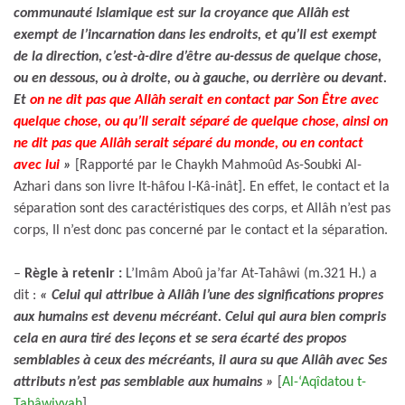
communauté Islamique est sur la croyance que Allâh est
exempt de l’incarnation dans les endroits, et qu’Il est exempt
de la direction, c’est-à-dire d’être au-dessus de quelque chose,
ou en dessous, ou à droite, ou à gauche, ou derrière ou devant.
Et
on ne dit pas que Allâh serait en contact par Son Être avec
quelque chose, ou qu’Il serait séparé de quelque chose, ainsi on
ne dit pas que Allâh serait séparé du monde, ou en contact
avec lui
»
[Rapporté par le Chaykh Mahmoûd As-Soubki Al-
Azhari dans son livre It-hâfou l-Kâ-inât]. En effet, le contact et la
séparation sont des caractéristiques des corps, et Allâh n’est pas
corps, Il n’est donc pas concerné par le contact et la séparation.
–
Règle à retenir :
L’Imâm Aboû ja’far At-Tahâwi (m.321 H.) a
dit :
« Celui qui attribue à Allâh l’une des significations propres
aux humains est devenu mécréant. Celui qui aura bien compris
cela en aura tiré des leçons et se sera écarté des propos
semblables à ceux des mécréants, il aura su que Allâh avec Ses
attributs n’est pas semblable aux humains »
[
Al-‘Aqîdatou t-
Tahâwiyyah
]