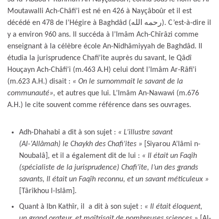
Moutawalli Ach-Châfi’i est né en 426 à Nayçâboûr et il est
décédé en 478 de l’Hégire à Baghdâd (رحمه الله). C’est-à-dire il
y a environ 960 ans. Il succéda à l’Imâm Ach-Chîrâzi comme
enseignant à la célèbre école An-Nidhâmiyyah de Baghdâd. Il
étudia la jurisprudence Chafi’ite auprès du savant, le Qâdî
Houçayn Ach-Châfi’i (m.463 A.H) celui dont l’Imâm Ar-Râfi’i
(m.623 A.H.) disait :
« On le surnommait le savant de la
communauté»,
et autres que lui
.
L’Imâm An-Nawawi (m.676
A.H.) le cite souvent comme référence dans ses ouvrages.
Adh-Dhahabi a dit à son sujet :
« L’illustre savant
(Al-‘Allâmah) le Chaykh des Chafi’ites »
[Siyarou A’lâmi n-
Noubalâ]
,
et il a également dit de lui :
« Il était un Faqîh
(spécialiste de la jurisprudence) Chafi’ite, l’un des grands
savants, Il était un Faqîh reconnu, et un savant méticuleux »
[Târîkhou l-Islâm]
.
Quant à Ibn Kathîr, il a dit à son sujet :
« Il était éloquent,
un grand orateur, et maîtrisait de nombreuses sciences »
[Al-