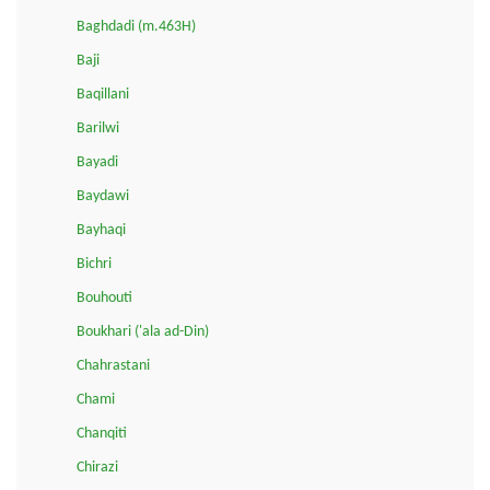
Baghdadi (m.463H)
Baji
Baqillani
Barilwi
Bayadi
Baydawi
Bayhaqi
Bichri
Bouhouti
Boukhari ('ala ad-Din)
Chahrastani
Chami
Chanqiti
Chirazi