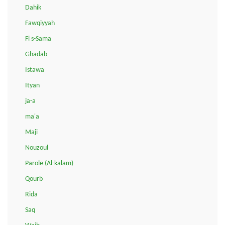
Dahik
Fawqiyyah
Fi s-Sama
Ghadab
Istawa
Ityan
ja-a
ma'a
Maji
Nouzoul
Parole (Al-kalam)
Qourb
Rida
Saq