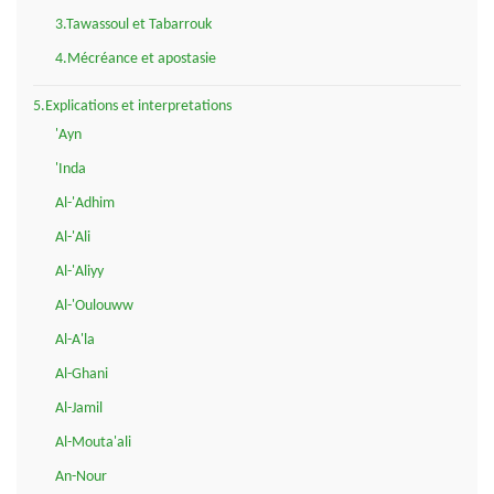
3.Tawassoul et Tabarrouk
4.Mécréance et apostasie
5.Explications et interpretations
'Ayn
'Inda
Al-'Adhim
Al-'Ali
Al-'Aliyy
Al-'Oulouww
Al-A'la
Al-Ghani
Al-Jamil
Al-Mouta'ali
An-Nour