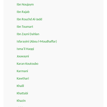
Ibn Noujaym
Ibn Rajab
Ibn Rouchd Al-Jadd
Ibn Toumart
Ibn Zayni Dahlan
Isfarayini (Abou l-Moudhaffar)
Isma'il Haqqi
Jouwayni
Karan Koutoubo
Karmani
Kawthari
Khalil
Khattabi
Khazin