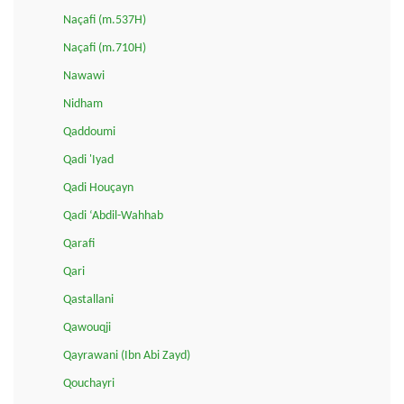
Naçafi (m.537H)
Naçafi (m.710H)
Nawawi
Nidham
Qaddoumi
Qadi 'Iyad
Qadi Houçayn
Qadi ‘Abdil-Wahhab
Qarafi
Qari
Qastallani
Qawouqji
Qayrawani (Ibn Abi Zayd)
Qouchayri