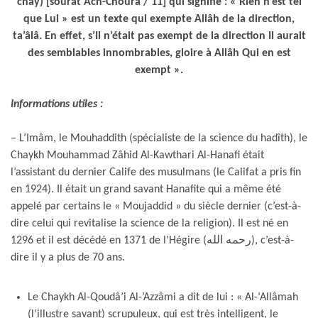
chay) [soûrat Ach-Choûrâ / 11] qui signifie : « Rien n’est tel
que Lui » est un texte qui exempte Allâh de la direction,
ta’âlâ. En effet, s’Il n’était pas exempt de la direction Il aurait
des semblables innombrables, gloire à Allâh Qui en est
exempt ».
Informations utiles :
– L’Imâm, le Mouhaddith (spécialiste de la science du hadîth), le
Chaykh Mouhammad Zâhid Al-Kawthari Al-Hanafi était
l’assistant du dernier Calife des musulmans (le Califat a pris fin
en 1924). Il était un grand savant Hanafite qui a même été
appelé par certains le « Moujaddid » du siècle dernier (c’est-à-
dire celui qui revitalise la science de la religion). Il est né en
1296 et il est décédé en 1371 de l’Hégire (رحمه الله), c’est-à-
dire il y a plus de 70 ans.
Le Chaykh Al-Qoudâ’i Al-’Azzâmi a dit de lui : « Al-‘Allâmah
(l’illustre savant) scrupuleux, qui est très intelligent, le