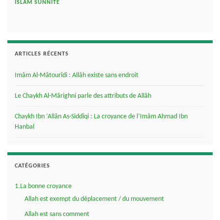
ISLAM SUNNITE
ARTICLES RÉCENTS
Imâm Al-Mâtourîdi : Allâh existe sans endroit
Le Chaykh Al-Mârighni parle des attributs de Allâh
Chaykh Ibn ‘Allân As-Siddîqi : La croyance de l’Imâm Ahmad Ibn
Hanbal
CATÉGORIES
1.La bonne croyance
Allah est exempt du déplacement / du mouvement
Allah est sans comment