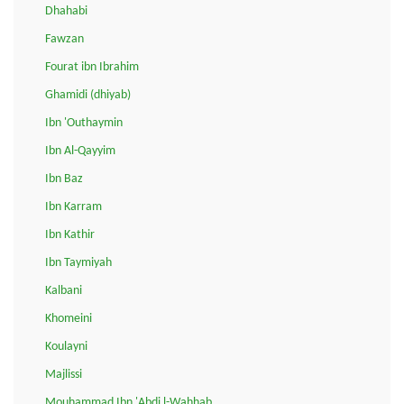
Dhahabi
Fawzan
Fourat ibn Ibrahim
Ghamidi (dhiyab)
Ibn 'Outhaymin
Ibn Al-Qayyim
Ibn Baz
Ibn Karram
Ibn Kathir
Ibn Taymiyah
Kalbani
Khomeini
Koulayni
Majlissi
Mouhammad Ibn 'Abdi l-Wahhab