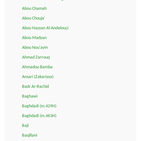
Abou Chamah
Abou Chouja'
Abou Hayyan Al-Andalouçi
Abou Madyan
Abou Nou'aym
Ahmad Zarrouq
Ahmadou Bamba
Ansari (Zakariyya)
Badr Ar-Rachid
Baghawi
Baghdadi (m.429H)
Baghdadi (m.463H)
Baji
Baqillani