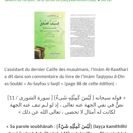
L’assistant du dernier Calife des musulmans, l’Imâm Al-Kawthari
a dit dans son commentaire du livre de l’Imâm Taqiyyou d-Dîn
as-Soubki « As-Sayfou s-Saqîl » (page 88 de cette édition) :
« قوله سبحانه { لَيْسَ كَمِثْلِهِ شَىءٌ} [ سورة الشورى / 11]
نصٌّ في نفي الجهة عنه تعالى ، إذ لو لـم تنف عنه الجهة
لكانت له أمثال لا تحصى ، تعالى الله عن ذلك »
« Sa parole soubhânah : {لَيْسَ كَمِثْلِهِ شَيْءٌ} (layça kamithlihi