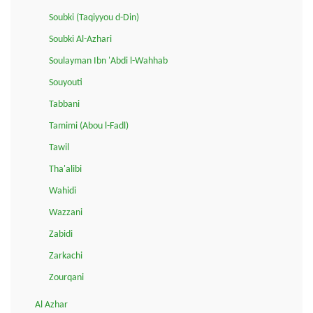
Soubki (Taqiyyou d-Din)
Soubki Al-Azhari
Soulayman Ibn 'Abdi l-Wahhab
Souyouti
Tabbani
Tamimi (Abou l-Fadl)
Tawil
Tha'alibi
Wahidi
Wazzani
Zabidi
Zarkachi
Zourqani
Al Azhar