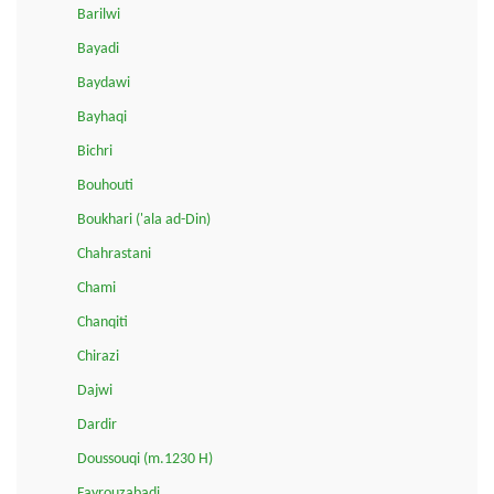
Barilwi
Bayadi
Baydawi
Bayhaqi
Bichri
Bouhouti
Boukhari ('ala ad-Din)
Chahrastani
Chami
Chanqiti
Chirazi
Dajwi
Dardir
Doussouqi (m.1230 H)
Fayrouzabadi