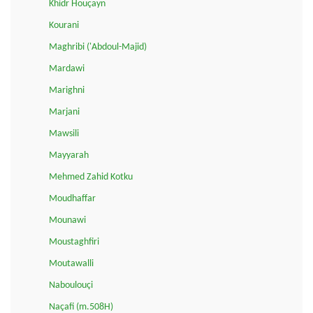
Khidr Houçayn
Kourani
Maghribi ('Abdoul-Majid)
Mardawi
Marighni
Marjani
Mawsili
Mayyarah
Mehmed Zahid Kotku
Moudhaffar
Mounawi
Moustaghfiri
Moutawalli
Naboulouçi
Naçafi (m.508H)