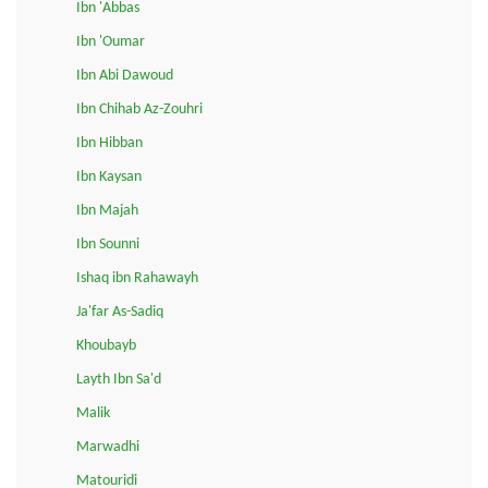
Ibn 'Abbas
Ibn 'Oumar
Ibn Abi Dawoud
Ibn Chihab Az-Zouhri
Ibn Hibban
Ibn Kaysan
Ibn Majah
Ibn Sounni
Ishaq ibn Rahawayh
Ja'far As-Sadiq
Khoubayb
Layth Ibn Sa'd
Malik
Marwadhi
Matouridi