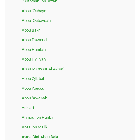
'Outhman Ibn 'Affan
Abou 'Oubayd
Abou 'Oubaydah
Abou Bakr
Abou Dawoud
Abou Hanifah
Abou l-'Aliyah
Abou Mansour Al-Azhari
Abou Qilabah
Abou Youçouf
Abou ‘Awanah
Ach'ari
Ahmad Ibn Hanbal
Anas Ibn Malik
Asma Bint Abou Bakr