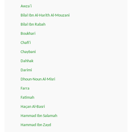
Awza'i
Bilal Ibn Al-Harith Al-Mouzani
Bilal Ibn Rabah
Boukhari
Chafi'i
Chaybani
Dahhak
Darimi
Dhoun-Noun Al-Misri
Farra
Fatimah
Haçan Al-Basri
Hammad Ibn Salamah
Hammad Ibn Zayd