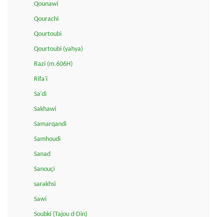
Qounawi
Qourachi
Qourtoubi
Qourtoubi (yahya)
Razi (m.606H)
Rifa'i
Sa'di
Sakhawi
Samarqandi
Samhoudi
Sanad
Sanouçi
sarakhsi
Sawi
Soubki (Tajou d-Din)