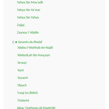
Yahya Ibn Mou'adh
Yahya Ibn Ya'mar
Yahya Ibn Yahya
Zajjaj
Zaynou l-'Abidin
2.►Savants du Khalaf
'Abdou l-Wahhab An-Najdi
'AbdoulLah Ibn Houçayn
'Arouçi
'Ayni
'Azzami
'Illaych
'Iraqi (m.806H)
'Oulaymi
Abou 'Outhman Al-Maghribi