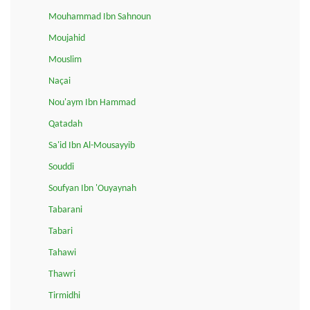
Mouhammad Ibn Sahnoun
Moujahid
Mouslim
Naçai
Nou'aym Ibn Hammad
Qatadah
Sa'id Ibn Al-Mousayyib
Souddi
Soufyan Ibn 'Ouyaynah
Tabarani
Tabari
Tahawi
Thawri
Tirmidhi