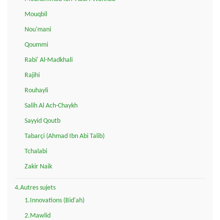
Mouqbil
Nou'mani
Qoummi
Rabi' Al-Madkhali
Rajihi
Rouhayli
Salih Al Ach-Chaykh
Sayyid Qoutb
Tabarçi (Ahmad Ibn Abi Talib)
Tchalabi
Zakir Naik
4.Autres sujets
1.Innovations (Bid'ah)
2.Mawlid