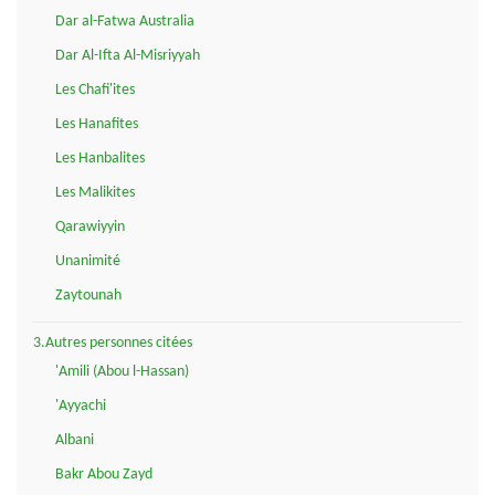
Dar al-Fatwa Australia
Dar Al-Ifta Al-Misriyyah
Les Chafi'ites
Les Hanafites
Les Hanbalites
Les Malikites
Qarawiyyin
Unanimité
Zaytounah
3.Autres personnes citées
'Amili (Abou l-Hassan)
'Ayyachi
Albani
Bakr Abou Zayd