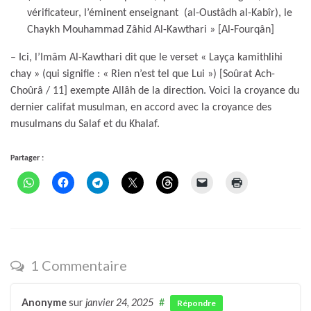
vérificateur, l’éminent enseignant (al-Oustâdh al-Kabîr), le
Chaykh Mouhammad Zâhid Al-Kawthari » [Al-Fourqân]
– Ici, l’Imâm Al-Kawthari dit que le verset « Layça kamithlihi
chay » (qui signifie : « Rien n’est tel que Lui ») [Soûrat Ach-
Choûrâ / 11] exempte Allâh de la direction. Voici la croyance du
dernier califat musulman, en accord avec la croyance des
musulmans du Salaf et du Khalaf.
Partager :
1 Commentaire
Anonyme
sur
janvier 24, 2025
#
Répondre