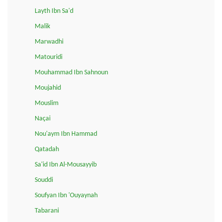
Layth Ibn Sa'd
Malik
Marwadhi
Matouridi
Mouhammad Ibn Sahnoun
Moujahid
Mouslim
Naçai
Nou'aym Ibn Hammad
Qatadah
Sa'id Ibn Al-Mousayyib
Souddi
Soufyan Ibn 'Ouyaynah
Tabarani