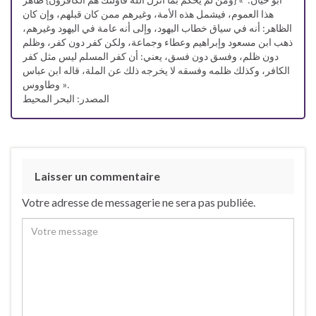
أبو حيان: » {ومن لم يحكم بما أنزل الله فأولئك هم الكافرون} ظاهر
هذا العموم، فيشمل هذه الأمة، وغيرهم ممن كان قبلهم، وإن كان
الظاهر: أنه في سياق خطاب اليهود، وإلى أنه عامة في اليهود وغيرهم،
ذهب ابن مسعود وإبراهيم وعطاء وجماعة، ولكن كفر دون كفر، وظلم
دون ظلم، وفسق دون فسق، يعني: أن كفر المسلم ليس مثل كفر
الكافر، وكذلك ظلمه وفسقه لا يخرجه ذلك عن الملة، قاله ابن عباس
وطاووس ».
المصدر: البحر المحيط
Laisser un commentaire
Votre adresse de messagerie ne sera pas publiée.