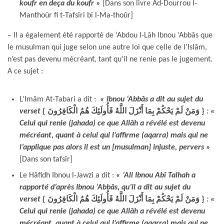
koufr en deça du koufr
»
[Dans son livre Ad-Dourrou l-
Manthoûr fi t-Tafsîri bi l-Ma-thoûr]
– Il a également été rapporté de ‘Abdou l-Lâh Ibnou ‘Abbâs que
le musulman qui juge selon une autre loi que celle de l’Islâm,
n’est pas devenu mécréant, tant qu’il ne renie pas le jugement.
A ce sujet :
L’Imâm At-Tabari a dit :
« Ibnou ‘Abbâs a dit au sujet du
verset
{ وَمَنْ لَمْ يَحْكُمْ بِمَا أَنْزَلَ اللَّهُ فَأُولَئِكَ هُمُ الْكَافِرُونَ }
: «
Celui qui renie (jahada) ce que Allâh a révélé est devenu
mécréant, quant à celui qui l’affirme (aqarra) mais qui ne
l’applique pas alors il est un [musulman] injuste, pervers »
[Dans son tafsîr]
Le Hâfidh Ibnou l-Jawzi a dit :
« ‘Ali Ibnou Abî Talhah a
rapporté d’après Ibnou ‘Abbâs, qu’il a dit au sujet du
verset
{ وَمَنْ لَمْ يَحْكُمْ بِمَا أَنْزَلَ اللَّهُ فَأُولَئِكَ هُمُ الْكَافِرُونَ }
: «
Celui qui renie (jahada) ce que Allâh a révélé est devenu
mécréant, quant à celui qui l’affirme (aqarra) mais qui ne