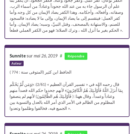
الكفر نوعان: كفر عمل. وكفر جحود وعناد. فكفر الجحود: أن يكفر بما
علم أن الرسول جاء به من عند الله جحوداً وعناداً؛ من أسماء الرب،
وصفاته، وأفعاله، وأحكامه. وهذا الكفر يضاد الإيمان من كل وجه.وأما
كفر العمل: فينقسم إلى ما يضاد الإيمان، وإلى ما لا يضاده: فالسجود
للصنم، والاستهانة بالمصحف، وقتل النبيِّ، وسبه؛ يضاد الإيمان. وأما
الحكم بغير ما أنزل الله ، وترك الصلاة؛ فهو من الكفر العملي قطعاً ».
Sunnite
sur
mai 26, 2019
#
Répondre
Auteur
الحافظ ابن كثير (المتوفى سنة : 774 )
قال رحمه الله في « تفسير القرآن العظيم » (2/61): ﴿وَمَن لَّمْ يَحْكُم
بِمَا أَنزَلَ اللّهُ فَأُوْلَـئِكَ هُمُ الْكَافِرُونَ﴾ لأنهم جحدوا حكم الله قصداً منهم
وعناداً وعمداً، وقال ههنا: ( فَأُوْلَـئِكَ هُم الظَّالِمُونَ) لأنهم لم ينصفوا
المظلوم من الظالم في الأمر الذي أمر الله بالعدل والتسوية بين
الجميع فيه، فخالفوا وظلموا وتعدوا ».
Sunnite
sur
mai 26, 2019
#