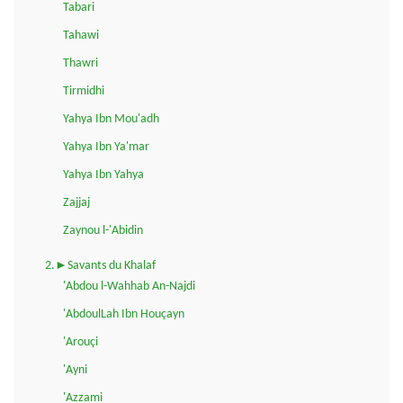
Tabari
Tahawi
Thawri
Tirmidhi
Yahya Ibn Mou'adh
Yahya Ibn Ya'mar
Yahya Ibn Yahya
Zajjaj
Zaynou l-'Abidin
2.►Savants du Khalaf
'Abdou l-Wahhab An-Najdi
'AbdoulLah Ibn Houçayn
'Arouçi
'Ayni
'Azzami