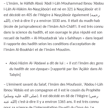
– L’Imâm, le Hâfidh Aboû ‘Abdi l-Lâh Mouhammad Ibnou ‘Abdou
l-Lâh Al-Hâkim An-Nayçâboûri est né en 321 à Nayçâboûr et il
est décédé en 405 de l’Hégire à Nayçâboûr également (رحمه
الله), c’est-à-dire il y a environ 1030 ans. Il était du madh-hab
(école de jurisprudence) de l’Imâm Ach-Châfi’i. Il est très connu
dans la science du hadîth, et son ouvrage le plus réputé est son
recueil de hadîth « Al-Moustadrak ‘ala s-Sahîhayn » dans lequel
il rapporte des hadîth selon les conditions d’acceptation de
l’Imâm Al-Boukhâri et de l’Imâm Mouslim.
Aboû Hâzim Al-‘Abdawi a dit de lui :
« Il est l’Imâm des gens
du hadîth de son époque»
[rapporté par Ibn ‘Açâkir dans At-
Tabyîn]
– L’éminent savant du Salaf, l’Imâm des Moufassir, ‘Abdou l-Lâh
Ibnou ‘Abbâs est un compagnon et il est le cousin du Prophète
(صلى الله عليه وسلم). Il est décédé en 68 de l’Hégire (رضي
الله عنه) c’est-à-dire il y a environ 1365 ans. Il est très connu
pour sa science de l’interprétation (ta-wîl) du Qour-ân. Le