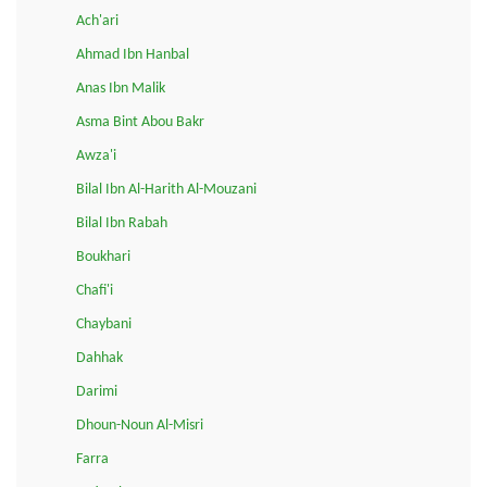
Ach'ari
Ahmad Ibn Hanbal
Anas Ibn Malik
Asma Bint Abou Bakr
Awza'i
Bilal Ibn Al-Harith Al-Mouzani
Bilal Ibn Rabah
Boukhari
Chafi'i
Chaybani
Dahhak
Darimi
Dhoun-Noun Al-Misri
Farra