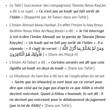
Le Tâbi’i (successeur des compagnons) Tâwoûs Ibnou Kayçân
a dit à ce sujet :
« Ce n’est pas un koufr qui fait sortir de
l’Islâm »
[Rapporté par At-Tabari dans son Tafsîr]
.
L’Imâm Ahmad Ibnou Hanbal. En effet l’Imâm Is-hâq Ibnou
Ibrâhîm Ibnou Hâni An-Nayçâboûri a dit :
« Je l’ai interrogé
(c’est-à-dire l’Imâm Ahmad) sur la parole de Tâwoûs [Ibnou
Kayçân] : « Un koufr qui ne fait pas sortir de l’Islâm », il a
répondu : « il s’agit du verset :
{ وَمَنْ لَمْ يَحْكُمْ بِمَا أَنْزَلَ اللَّهُ
فَأُولَئِكَ هُمُ الْكَافِرُونَ }
»
[Dans ses Maçâ-il]
L’Imâm At-Tabari a dit :
« Certains savants ont dit que cela
signifie un koufr en deçà du koufr »
[Dans son Tafsîr]
.
Le Moufassir As-Sam’âni a dit lors de l’explication du verset
:
« Sache que les khawârij se sont basé sur ce verset pour
dire que celui qui ne juge pas d’après ce que Allâh a révélé
devient mécréant. Quant à Ahlou s-Sounnah, ils ont dit : il
ne devient pas mécréant pour le délaissement du jugement
[par la loi de Allâh] »
[Dans son Tafsîr]
.