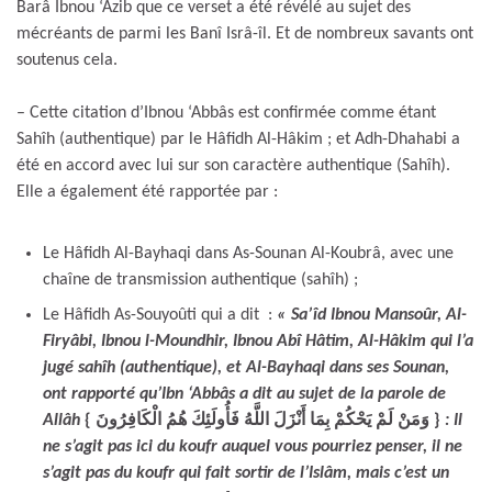
Barâ Ibnou ‘Âzib que ce verset a été révélé au sujet des
mécréants de parmi les Banî Isrâ-îl. Et de nombreux savants ont
soutenus cela.
– Cette citation d’Ibnou ‘Abbâs est confirmée comme étant
Sahîh (authentique) par le Hâfidh Al-Hâkim ; et Adh-Dhahabi a
été en accord avec lui sur son caractère authentique (Sahîh).
Elle a également été rapportée par :
Le Hâfidh Al-Bayhaqi dans As-Sounan Al-Koubrâ, avec une
chaîne de transmission authentique (sahîh) ;
Le Hâfidh As-Souyoûti qui a dit :
« Sa’îd Ibnou Mansoûr, Al-
Firyâbi, Ibnou l-Moundhir, Ibnou Abî Hâtim, Al-Hâkim qui l’a
jugé sahîh (authentique), et Al-Bayhaqi dans ses Sounan,
ont rapporté qu’Ibn ‘Abbâs a dit au sujet de la parole de
Allâh
{ وَمَنْ لَمْ يَحْكُمْ بِمَا أَنْزَلَ اللَّهُ فَأُولَئِكَ هُمُ الْكَافِرُونَ }
: Il
ne s’agit pas ici du koufr auquel vous pourriez penser, il ne
s’agit pas du koufr qui fait sortir de l’Islâm, mais c’est un