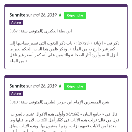
Sunnite
sur
mai 26, 2019
#
Répondre
Auteur
ابن بطة العكبري (المتوفى سنة : 387 )
ذكر في « الإبانة » (2/723): « باب ذكر الذنوب التي تصير بصاحبها إلى
كفر غير خارج به من الملّة »، وذكر ظمن هذا الباب: الحكم بغير ما
أنزل الله، وأورد آثار الصحابة والتابعين على أنه كفر أصغر غير ناقل
من الملة ».
Sunnite
sur
mai 26, 2019
#
Répondre
Auteur
شيخ المفسرين الإمام ابن جرير الطبري (المتوفى سنة : 310 )
قال في « جامع البيان » (6/166): وأولى هذه الأقوال عندي بالصواب:
قول من قال: نزلت هذه الآيات في كفّار أهل الكتاب، لأن ما قبلها وما
بعدها من الآيات ففيهم نزلت، وهم المعنيون بها، وهذه الآيات سياق