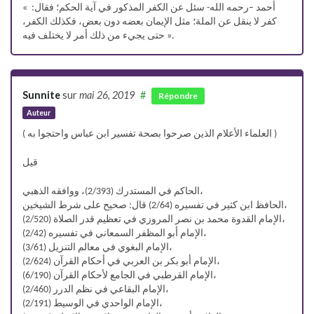
أحمد –رحمه الله- سئل عن الكفر المذكور في آية الحكم؛ فقال: »
كفر لا ينقل عن الملة؛ مثل الإيمان بعضه دون بعض، فكذلك الكفر،
حتى يجيء من ذلك أمر لا يختلف فيه ».
Sunnite
sur
mai 26, 2019
#
Répondre
Auteur
( العلماء الأعلام الذين صرحوا بصحة تفسير ابن عباس واحتجوا به )
قيل
الحاكم في المستدرك (2/393)، ووافقه الذهبي،
الحافظ ابن كثير في تفسيره (2/64) قال: صحيح على شرط الشيخين،
الإمام القدوة محمد بن نصر المروزي في تعظيم قدر الصلاة (2/520)،
الإمام أبو المظفر السمعاني في تفسيره (2/42)،
الإمام البغوي في معالم التنزيل (3/61)،
الإمام أبو بكر بن العربي في أحكام القرآن (2/624)،
الإمام القرطبي في الجامع لأحكام القرآن (6/190)،
الإمام البقاعي في نظم الدرر (2/460)،
الإمام الواحدي في الوسيط (2/191)،