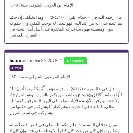
الإمام ابن العربي (المتوفى سنة : 543 )
قال رحمه الله في « أحكام القرآن » (2/624): » وهذا يختلف: إن حكم
بما عنده على أنه من عند الله، فهو تبديل له يوجب الكفر، وإن حكم به
هوى ومعصية فهو ذنب تدركه المغفرة على أصل أهل السنة في
الغفران للمذنبين ».
Sunnite
sur
mai 26, 2019
#
Répondre
Auteur
الإمام القرطبي (المتوفى سنة : 671 )
وقال في « المفهم » (5/117): « وقوله ﴿وَمَن لَّمْ يَحْكُم بِمَا أَنزَلَ اللّهُ
فَأُوْلَـئِكَ هُمُ الْكَافِرُونَ﴾ يحتج بظاهره من يكفر بالذنوب، وهم الخوارج!،
ولا حجة لهم فيه؛ لأن هذه الآيات نزلت في اليهود المحرفين كلام الله
تعالى، كما جاء في الحديث، وهم كفار، فيشاركهم في حكمها من
يشاركهم في سبب النزول.
وبيان هذا: أن المسلم إذا علم حكم الله تعلى في قضية قطعاً ثم لم
يحكم به، فإن كان عن جحد كان كافراً، لا يختلف في هذا، وإن كان لا