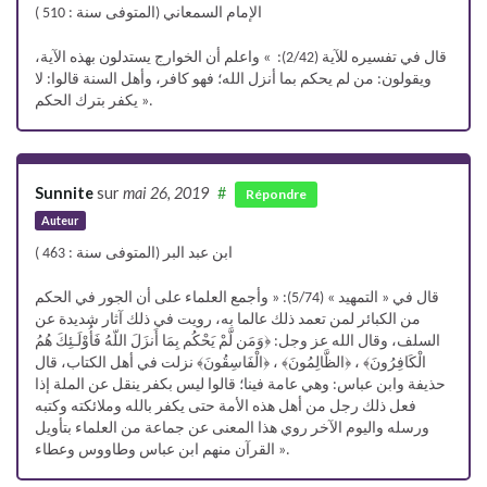
الإمام السمعاني (المتوفى سنة : 510 )
قال في تفسيره للآية (2/42): » واعلم أن الخوارج يستدلون بهذه الآية،
ويقولون: من لم يحكم بما أنزل الله؛ فهو كافر، وأهل السنة قالوا: لا
يكفر بترك الحكم ».
Sunnite
sur
mai 26, 2019
#
Répondre
Auteur
ابن عبد البر (المتوفى سنة : 463 )
قال في « التمهيد » (5/74): « وأجمع العلماء على أن الجور في الحكم
من الكبائر لمن تعمد ذلك عالما به، رويت في ذلك آثار شديدة عن
السلف، وقال الله عز وجل: ﴿وَمَن لَّمْ يَحْكُم بِمَا أَنزَلَ اللّهُ فَأُوْلَـئِكَ هُمُ
الْكَافِرُونَ﴾ ، ﴿الظَّالِمُونَ﴾ ، ﴿الْفَاسِقُونَ﴾ نزلت في أهل الكتاب، قال
حذيفة وابن عباس: وهي عامة فينا؛ قالوا ليس بكفر ينقل عن الملة إذا
فعل ذلك رجل من أهل هذه الأمة حتى يكفر بالله وملائكته وكتبه
ورسله واليوم الآخر روي هذا المعنى عن جماعة من العلماء بتأويل
القرآن منهم ابن عباس وطاووس وعطاء ».