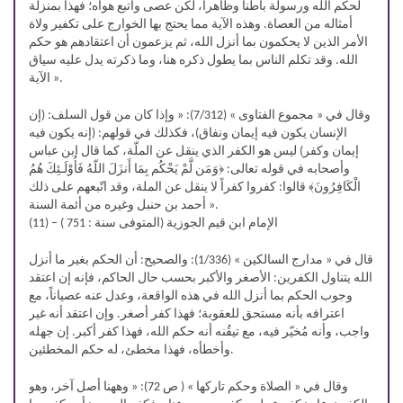
لحكم الله ورسولة باطناً وظاهراً، لكن عصى واتبع هواه؛ فهذا بمنزلة
أمثاله من العصاة. وهذه الآية مما يحتج بها الخوارج على تكفير ولاة
الأمر الذين لا يحكمون بما أنزل الله، ثم يزعمون أن اعتقادهم هو حكم
الله. وقد تكلم الناس بما يطول ذكره هنا، وما ذكرته يدل عليه سياق
الآية ».
وقال في « مجموع الفتاوى » (7/312): « وإذا كان من قول السلف: (إن
الإنسان يكون فيه إيمان ونفاق)، فكذلك في قولهم: (إنه يكون فيه
إيمان وكفر) ليس هو الكفر الذي ينقل عن الملّة، كما قال ابن عباس
وأصحابه في قوله تعالى: ﴿وَمَن لَّمْ يَحْكُم بِمَا أَنزَلَ اللّهُ فَأُوْلَـئِكَ هُمُ
الْكَافِرُونَ﴾ قالوا: كفروا كفراً لا ينقل عن الملة، وقد اتّبعهم على ذلك
أحمد بن حنبل وغيره من أئمة السنة ».
(11) – الإمام ابن قيم الجوزية (المتوفى سنة : 751 )
قال في « مدارج السالكين » (1/336): والصحيح: أن الحكم بغير ما أنزل
الله يتناول الكفرين: الأصغر والأكبر بحسب حال الحاكم، فإنه إن اعتقد
وجوب الحكم بما أنزل الله في هذه الواقعة، وعدل عنه عصياناً، مع
اعترافه بأنه مستحق للعقوبة؛ فهذا كفر أصغر. وإن اعتقد أنه غير
واجب، وأنه مُخيّر فيه، مع تيقُنه أنه حكم الله، فهذا كفر أكبر. إن جهله
وأخطأه، فهذا مخطئ، له حكم المخطئين.
وقال في « الصلاة وحكم تاركها » ( ص 72): « وههنا أصل آخر، وهو