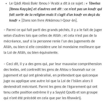
Le Qâdî Aboû Bakr Ibnou l-‘Arabi a dit à ce sujet :
« Tâwôus
[Ibnou Kayçân] et d’autres ont dit : ce n’est pas un koufr qui
fait sortir de la religion mais il s’agit d’un koufr en deçà du
koufr »
[Dans son livre Ahkâmou l-Qour-ân]
.
– Parmi ce qui fait parti des grands péchés, il y a le fait de juger
selon d’autres lois que celles de Allâh ; et cela n’est pas de la
mécréance, sauf si la personne renie l’un des jugements de
Allâh, ou bien si elle considère une loi mondaine meilleure que
la Loi de Allâh, ou bien équivalente.
– Ceci dit, il y a des gens qui, par leur mauvaise compréhension
des textes, ont contredit les gens de Ahlou s-Sounnah sur ce
jugement et qui ont généralisé, en prétendant que quiconque
juge ou applique une autre loi que la Loi de l’Islâm alors il
deviendrait mécréant. Parmi les gens de l’égarement qui ont
tenu cette position extrême il y a Sayyid Qoutb et son groupe
qui n’ont été précédé en cela que par les Khawârij.