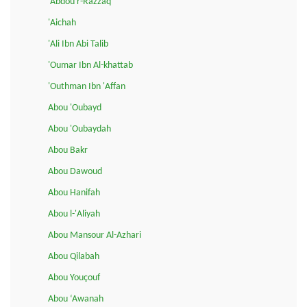
'Abdou r-Razzaq
'Aichah
'Ali Ibn Abi Talib
'Oumar Ibn Al-khattab
'Outhman Ibn 'Affan
Abou 'Oubayd
Abou 'Oubaydah
Abou Bakr
Abou Dawoud
Abou Hanifah
Abou l-'Aliyah
Abou Mansour Al-Azhari
Abou Qilabah
Abou Youçouf
Abou ‘Awanah