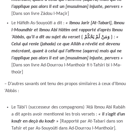
l’applique pas alors il est un [musulman] injuste, pervers »
[Dans son livre Zâdou l-Maçîr]
Le Hâfidh As-Souyoûti a dit :
« Ibnou Jarîr [At-Tabari], Ibnou
l-Moundhir et Ibnou Abî Hâtim ont rapporté d’après Ibnou
‘Abbâs, qu’il a dit au sujet du verset
{ وَمَنْ لَمْ يَحْكُمْ }
: «
Celui qui renie (jahada) ce que Allâh a révélé est devenu
mécréant, quant à celui qui l’affirme (aqarra) mais qui ne
l’applique pas alors il est un [musulman] injuste, pervers »
[Dans son livre Ad-Dourrou l-Manthoûr fi t-Tafsîri bi l-Ma-
thoûr]
– D’autres savants ont tenu des propos similaires à ceux d’Ibnou
‘Abbâs :
Le Tâbi’i (successeur des compagnons) ‘Atâ Ibnou Abî Rabâh
a dit après avoir mentionné les trois versets :
« Il s’agit d’un
koufr en deçà du koufr »
[Rapporté par At-Tabari dans son
Tafsîr et par As-Souyoûti dans Ad-Dourrou l-Manthoûr]
.