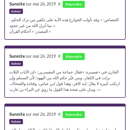
Sunnite
sur
mai 26, 2019
#
Répondre
Auteur
. الجصاص: « وقد تأولت الخوارج هذه الآية على تكفير من ترك الحكم
بما أنزل الله من غير جحود ».
المصدر: « أحكام القرآن »
Sunnite
sur
mai 26, 2019
#
Répondre
Auteur
الخازن في «تفسيره: «فقال جماعة من المفسرين: «إن الآيات الثلاث
نزلت في الكفار، ومن غيّر حكم الله من اليهود؛ لأن المسلم وإن
ارتكب كبيرة لا يقال: إنه كافر، وهذا قول ابن عباس، وقتادة والضحاك،
ويدل على صحة هذا القول ما روي عن البراء بن عازب…».
Sunnite
sur
mai 26, 2019
#
Répondre
Auteur