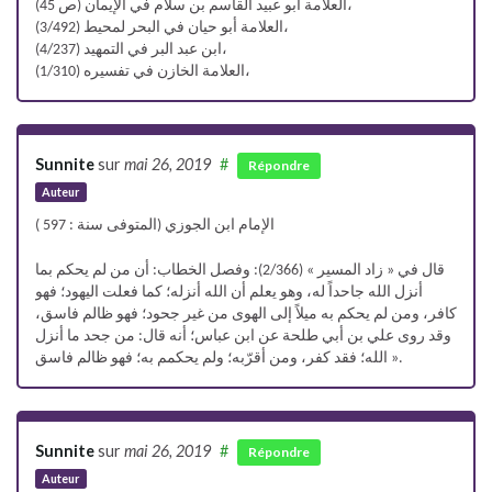
العلامة أبو عبيد القاسم بن سلام في الإيمان (ص 45)،
العلامة أبو حيان في البحر لمحيط (3/492)،
ابن عبد البر في التمهيد (4/237)،
العلامة الخازن في تفسيره (1/310)،
Sunnite
sur
mai 26, 2019
#
Répondre
Auteur
الإمام ابن الجوزي (المتوفى سنة : 597 )
قال في « زاد المسير » (2/366): وفصل الخطاب: أن من لم يحكم بما
أنزل الله جاحداً له، وهو يعلم أن الله أنزله؛ كما فعلت اليهود؛ فهو
كافر، ومن لم يحكم به ميلاً إلى الهوى من غير جحود؛ فهو ظالم فاسق،
وقد روى علي بن أبي طلحة عن ابن عباس؛ أنه قال: من جحد ما أنزل
الله؛ فقد كفر، ومن أقرّبه؛ ولم يحكمم به؛ فهو ظالم فاسق ».
Sunnite
sur
mai 26, 2019
#
Répondre
Auteur