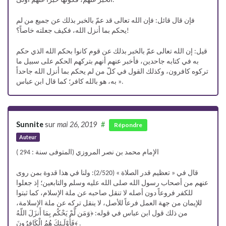
الخبر عنهم، فكونها خبراً عنهم أولى.
فإن قال قائل: فإن الله تعالى قد عمّ بالخبر بذلك عن جميع من لم
يحكم بما أنزل الله، فكيف جعلته خاصاً؟!
قيل: إن الله تعالى عمّ بالخبر بذلك عن قوم كانوا بحكم الله الذي حكم
به في كتابه جاحدين، فأخبر عنهم أنهم بتركهم الحكم على سبيل ما
تركوه كافرون، وكذلك القول في كلّ من لم يحكم بما أنزل الله جاحداً
به، هو بالله كافر؛ كما قال ابن عباس ».
Sunnite
sur
mai 26, 2019
#
Répondre
Auteur
الإمام محمد بن نصر المروزي (المتوفى سنة : 294 )
قال في « تعظيم قدر الصلاة » (2/520): ولنا في هذا قدوة بمن روى
عنهم من أصحاب رسول الله صلى الله عليه وسلم والتابعين؛ إذ جعلوا
للكفر فروعاً دون أصله لا تنقل صاحبه عن ملة الإسلام، كما ثبتوا
للإيمان من جهة العمل فرعاً للأصل، لا ينقل تركه عن ملة الإسلامة،
من ذلك قول ابن عباس في قوله: ﴿وَمَن لَّمْ يَحْكُم بِمَا أَنزَلَ اللّهُ
فَأُوْلَـئِكَ هُمُ الْكَافِرُونَ﴾ .