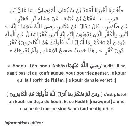
«أَخْبَرَنَا أَخْبَرَنَا أَحْمَدُ بْنُ سُلَيْمَانَ الْمَوْصِلِيُّ ، ثنا عَلِيُّ بْنُ
حَرْبٍ ، ثنا سُفْيَانُ بْنُ عُيَيْنَةَ ، عَنْ هِشَامِ بْنِ حُجَيْرٍ ،
عَنْ طَاوُسٍ ، قَالَ : قَالَ ابْنُ عَبَّاسٍ رَضِيَ اللَّهُ عَنْهُمَا : إِنَّهُ »
لَيْسَ بِالْكُفْرِ الَّذِي يَذْهَبُونَ إِلَيْهِ إِنَّهُ لَيْسَ كُفْرًا يَنْقِلُ عَنِ الْمِلَّةِ
{وَمَنْ لَمْ يَحْكُمْ بِمَا أَنْزَلَ اللَّهُ فَأُولَئِكَ هُمُ الْكَافِرُونَ} كُفْرٌ
دُونَ كُفْرٍ » , هَذَا حَدِيثٌ صَحِيحُ الإِسْنَادِ , وَلَمْ يُخْرِجَاهُ »
رَضِيَ اللَّهُ عَنْهُمَا
« ‘Abdou l-Lâh Ibnou ‘Abbâs (
) a dit : Il ne
s’agit pas ici du koufr auquel vous pourriez penser, le koufr
qui fait sortir de l’Islâm, [le koufr dans le verset :]
{ وَمَنْ لَمْ يَحْكُمْ بِمَا أَنْزَلَ اللَّهُ فَأُولَئِكَ هُمُ الْكَافِرُونَ } c’est plutôt
un koufr en deçà du koufr. Et ce Hadîth [mawqoûf] a une
chaîne de transmission Sahîh (authentique). »
Informations utiles :