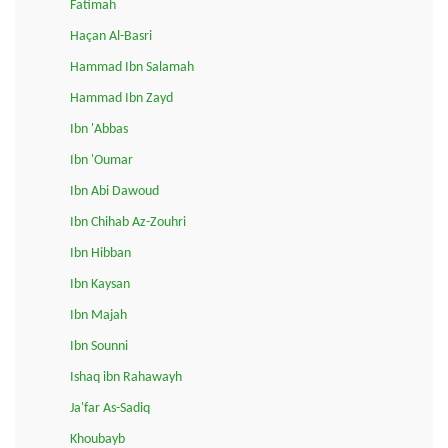
Fatimah
Haçan Al-Basri
Hammad Ibn Salamah
Hammad Ibn Zayd
Ibn 'Abbas
Ibn 'Oumar
Ibn Abi Dawoud
Ibn Chihab Az-Zouhri
Ibn Hibban
Ibn Kaysan
Ibn Majah
Ibn Sounni
Ishaq ibn Rahawayh
Ja'far As-Sadiq
Khoubayb