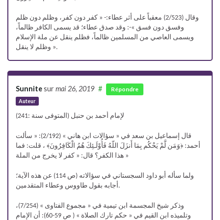
وقال (2/523) معقباً على أثر عطاء:- « كفر دون كفر، وظلم دون ظلم
وفسق دون فسق »-: وقد صدق عطاء؛ قد يسمى الكافر ظالماً،
ويسمى العاصي من المسلمين ظالماً، فظلم ينقل عن ملة الإسلام
وظلم لا ينقل ».
Sunnite
sur
mai 26, 2019
#
Répondre
Auteur
لإمام أحمد بن حنبل (المتوفى سنة :241)
قال إسماعيل بن سعد في « سؤالات ابن هاني » (2/192): « سألت
أحمد: ﴿وَمَن لَّمْ يَحْكُم بِمَا أَنزَلَ اللّهُ فَأُوْلَـئِكَ هُمُ الْكَافِرُونَ﴾ ، قلت: فما
هذا الكفر؟ قال: « كفر لا يخرج من الملة »
ولما سأله أبو داود السجستاني في سؤالاته (ص 114) عن هذه الآية؛
أجابه بقول طاووس وعطاء المتقدمين.
وذكر شيخ المجسمة ابن تيمية في « مجموع الفتاوى » (7/254)،
وتلميذه ابن القيم في « حكم تارك الصلاة » ( ص 59-60): أن الإمام