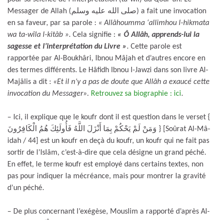
Messager de Allah (صلى الله عليه وسلم) a fait une invocation
en sa faveur, par sa parole :
« Allâhoumma ‘allimhou l-hikmata
wa ta-wîla l-kitâb »
. Cela signifie :
« Ô Allâh, apprends-lui la
sagesse et l’interprétation du Livre »
. Cette parole est
rapportée par Al-Boukhâri, Ibnou Mâjah et d’autres encore en
des termes différents. Le Hâfidh Ibnou l-Jawzi dans son livre Al-
Majâlis a dit :
«Et il n’y a pas de doute que Allâh a exaucé cette
invocation du Messager»
.
Retrouvez sa biographie : ici
.
– Ici, il explique que le koufr dont il est question dans le verset {
وَمَنْ لَمْ يَحْكُمْ بِمَا أَنْزَلَ اللَّهُ فَأُولَئِكَ هُمُ الْكَافِرُونَ } [Soûrat Al-Mâ-
idah / 44] est un koufr en deçà du koufr, un koufr qui ne fait pas
sortir de l’Islâm, c’est-à-dire que cela désigne un grand péché.
En effet, le terme koufr est employé dans certains textes, non
pas pour indiquer la mécréance, mais pour montrer la gravité
d’un péché.
– De plus concernant l’exégèse, Mouslim a rapporté d’après Al-