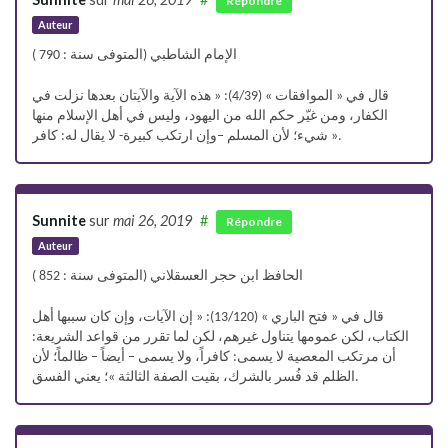
Répondre
Auteur
الإمام الشاطبي (المتوفى سنة : 790 )
قال في « الموافقات » (4/39): « هذه الآية والآيتان بعدها نزلت في
الكفار، ومن غيّر حكم الله من اليهود، وليس في أهل الإسلام منها
شيء؛ لأن المسلم –وإن ارتكب كبيرة- لا يقال له: كافر ».
Sunnite
sur
mai 26, 2019
#
Répondre
Auteur
الحافظ ابن حجر العسقلاني (المتوفى سنة : 852 )
قال في « فتح الباري » (13/120): « إن الآيات، وإن كان سببها أهل
الكتاب، لكن عمومها يتناول غيرهم، لكن لما تقرر من قواعد الشريعة:
أن مرتكب المعصية لا يسمى: كافراً، ولا يسمى – أيضاً – ظالماً؛ لأن
الظلم قد فُسر بالشرك، بقيت الصفة الثالثة »؛ يعني الفسق.