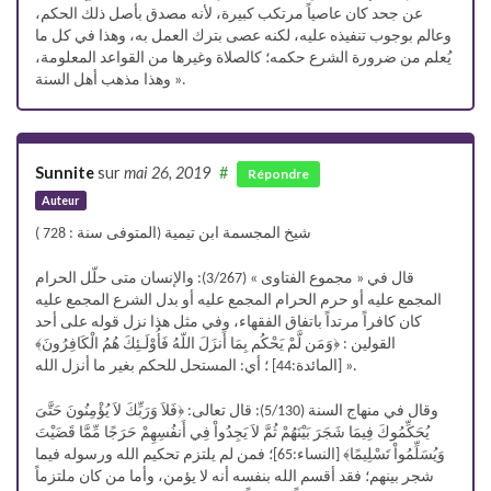
عن جحد كان عاصياً مرتكب كبيرة، لأنه مصدق بأصل ذلك الحكم،
وعالم بوجوب تنفيذه عليه، لكنه عصى بترك العمل به، وهذا في كل ما
يُعلم من ضرورة الشرع حكمه؛ كالصلاة وغيرها من القواعد المعلومة،
وهذا مذهب أهل السنة ».
Sunnite
sur
mai 26, 2019
#
Répondre
Auteur
شيخ المجسمة ابن تيمية (المتوفى سنة : 728 )
قال في « مجموع الفتاوى » (3/267): والإنسان متى حلّل الحرام
المجمع عليه أو حرم الحرام المجمع عليه أو بدل الشرع المجمع عليه
كان كافراً مرتداً باتفاق الفقهاء، وفي مثل هذا نزل قوله على أحد
القولين : ﴿وَمَن لَّمْ يَحْكُم بِمَا أَنزَلَ اللّهُ فَأُوْلَـئِكَ هُمُ الْكَافِرُونَ﴾
[المائدة:44] ؛ أي: المستحل للحكم بغير ما أنزل الله ».
وقال في منهاج السنة (5/130): قال تعالى: ﴿فَلاَ وَرَبِّكَ لاَ يُؤْمِنُونَ حَتَّىَ
يُحَكِّمُوكَ فِيمَا شَجَرَ بَيْنَهُمْ ثُمَّ لاَ يَجِدُواْ فِي أَنفُسِهِمْ حَرَجًا مِّمَّا قَضَيْتَ
وَيُسَلِّمُواْ تَسْلِيمًا﴾ [النساء:65]؛ فمن لم يلتزم تحكيم الله ورسوله فيما
شجر بينهم؛ فقد أقسم الله بنفسه أنه لا يؤمن، وأما من كان ملتزماً