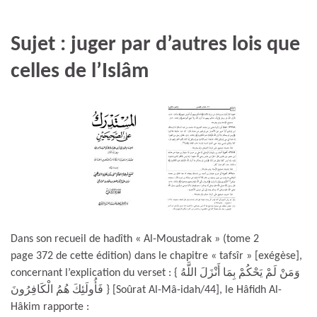
Sujet : juger par d’autres lois que
celles de l’Islâm
Dans son recueil de hadîth « Al-Moustadrak » (tome 2
page 372 de cette édition) dans le chapitre « tafsîr » [exégèse],
concernant l’explication du verset : { وَمَنْ لَمْ يَحْكُمْ بِمَا أَنْزَلَ اللَّهُ
فَأُولَئِكَ هُمُ الْكَافِرُونَ } [Soûrat Al-Mâ-idah/44], le Hâfidh Al-
Hâkim rapporte :