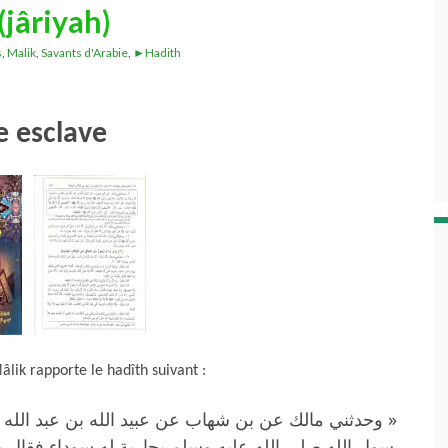
(jâriyah)
s
,
Malik
,
Savants d'Arabie
,
►Hadith
e esclave
ik rapporte le hadîth suivant :
وحدثني مالك عن بن شهاب عن عبيد الله بن عبد الله بن 
رسول الله صلى الله عليه وسلم بجارية له سوداء فقال ي