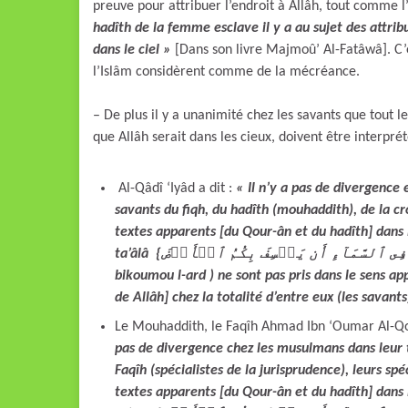
preuve pour attribuer l’endroit à Allâh, tout comme l
hadîth de la femme esclave il y a au sujet des attribu
dans le ciel »
[Dans son livre Majmoû’ Al-Fatâwâ].
C’
l’Islâm considèrent comme de la mécréance.
– De plus il y a unanimité chez les savants que tout le
que Allâh serait dans les cieux, doivent être interprét
Al-Qâdî ‘Iyâd a dit :
« Il n’y a pas de divergence e
savants du fiqh, du hadîth (mouhaddith), de la cr
textes apparents [du Qour-ân et du hadîth] dans l
ta’âlâ {ءَأَمِنتُم مَّن فِى ٱلسَّمَآءِ أَن يَخۡسِفَ بِكُمُ ٱلۡأَرۡضَ } (a-amintoum man fi s-samâ an yakhsifa
bikoumou l-ard ) ne sont pas pris dans le sens app
de Allâh] chez la totalité d’entre eux (les savants
Le Mouhaddith, le Faqîh Ahmad Ibn ‘Oumar Al-Qou
pas de divergence chez les musulmans dans leur to
Faqîh (spécialistes de la jurisprudence), leurs spé
textes apparents [du Qour-ân et du hadîth] dans l