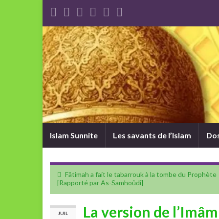
Islam Sunnite
Les savants de l’Islam
Dos
Fâtimah a fait le tabarrouk à la tombe du Prophète
[Rapporté par As-Samhoûdi]
La version de l’Imâm
JUIL