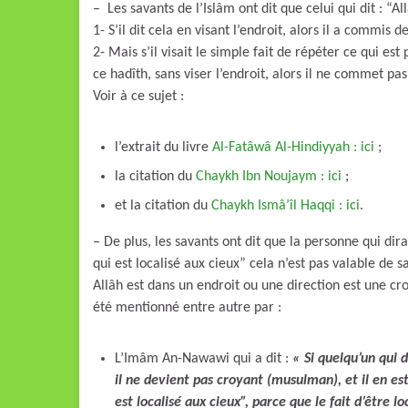
– Les savants de l’Islâm ont dit que celui qui dit : “All
1- S’il dit cela en visant l’endroit, alors il a commis 
2- Mais s’il visait le simple fait de répéter ce qui 
ce hadîth, sans viser l’endroit, alors il ne commet p
Voir à ce sujet :
l’extrait du livre
Al-Fatâwâ Al-Hindiyyah : ici
;
la citation du
Chaykh Ibn Noujaym : ici
;
et la citation du
Chaykh Ismâ’îl Haqqi : ici
.
– De plus, les savants ont dit que la personne qui dira
qui est localisé aux cieux” cela n’est pas valable de s
Allâh est dans un endroit ou une direction est une cro
été mentionné entre autre par :
L’Imâm An-Nawawi qui a dit :
« Si quelqu’un qui d
il ne devient pas croyant (musulman), et il en est 
est localisé aux cieux”, parce que le fait d’être l