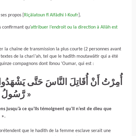
ses propos [
Riçâlatoun fî Alfâdhi l-Koufr
].
 confirmant qu’
attribuer l’endroit ou la direction à Allâh est
er la chaîne de transmission la plus courte (2 personnes avant
textes de la charî’ah, tel que le hadîth moutawâtir qui a été
s quinze compagnons dont Ibnou ‘Oumar, qui est :
رَّسُولُ اللهِ »
ens jusqu’à ce qu’ils témoignent qu’il n’est de dieu que
 ».
prétendent que le hadîth de la femme esclave serait une