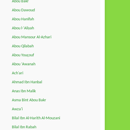
Abou Bakr
Abou Dawoud
Abou Hanifah
Abou l-'Aliyah
Abou Mansour Al-Azhari
Abou Qilabah
Abou Youçouf
Abou ‘Awanah
Ach'ari
Ahmad Ibn Hanbal
Anas Ibn Malik
Asma Bint Abou Bakr
Awza'i
Bilal Ibn Al-Harith Al-Mouzani
Bilal Ibn Rabah