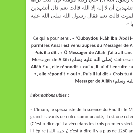
شهدين أن لا إله إلا الله قالت نعم قال أتشهدين
الموت قالت نعم فقال رسول الله صلى الله عليه
ها
Ce qui a pour sens :
«
‘Oubaydou l-Lâh Ibn ‘Abdi 
parmi les Ansâr est venu auprès du Messager de Allâh (صلى الله عليه وسلم) avec une esclave de cou
Puis il a dit : « Ô Messager de Allâh, j’ai à affranc
Messager de Allâh (صلى الله عليه وسلم) s’adressant à l’esclave lui dit : « Témoignes-tu qu’il n’est de dieu que
Allâh ? » , elle répondit « oui », Il lui dit ensui
», elle répondit « oui ». Puis il lui dit « Crois-tu
Informations utiles :
– L’Imâm, le spécialiste de la science du Hadîth, le M
grands savants de notre communauté, il est une réfé
(C’est-à-dire qu’il a vécu dans les trois premiers siècl
l’Hégire (رحمه الله) c’est-à-dire il y a plus de 1260 ans. Il est l’Imâm de l’école (madh-hab) Malikite. L’Imâm Ach-