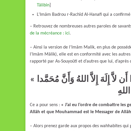
Tâlibîn
]
L’Imâm Badrou r-Rachîd Al-Hanafi qui a confirmé 
– Retrouvez de nombreuses autres paroles de savants
de la mécréance : ici
.
– Ainsi la version de l’Imâm Malik, en plus de posséd
l’Imâm Mâlik), elle est en conformité avec les autres 
rapporté par As-Souyoûti et d’autres que lui, d’aprè
« أُمِرْتُ أَنْ أُقَاتِلَ النَّاسَ حَتَّى يَشْهَدُوا أَن لاَّ إِلَهَ إِلاَّ اللهُ وَأَنَّ مُحَمَّدا
Ce a pour sens :
« J’ai eu l’ordre de combattre les g
Allâh et que Mouhammad est le Messager de Allâh
– Alors prenez garde aux propos des wahhabites qui 