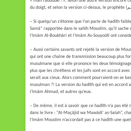
« man rabbouki ?», selon une autre version encore ce
– Si quelqu’un s’étonne que l’on parle de hadîth faibl
Samâ” rapportée dans le sahîh Mouslim, qu’il sache 
l’Imâm Al-Boukhâri et l’Imâm As-Souyoûti ont considé
– Aussi certains savants ont rejeté la version de Mous
qui ont une chaîne de transmission beaucoup plus for
musulmane que si elle prononce les deux témoignages 
plus que les chrétiens et les juifs sont en accord av
serait aux cieux. Alors comment pourraient-on se ba
musulman ?! La version du hadîth qui est en accord 
l’Imâm Ahmad, et autres qu’eux.
– De même, il est à savoir que ce hadîth n’a pas été
dans le livre : “Al-Maçâjid wa Mawâdi’ as-Salah”, cha
l’Imâm Mouslim n’accordait pas à ce hadîth une quel