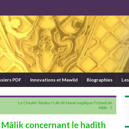
siers PDF
Innovations et Mawlid
Biographies
Les
Le Chaykh ‘Abdou l-Lâh Al-Harari explique l’Istiwâ de
Allâh
 Mâlik concernant le hadîth