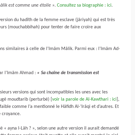
Mâlik est comme une étoile »
.
Consultez sa biographie : ici
.
version du hadîth de la femme esclave (jâriyah) qui est très
ateurs (mouchabbihah) pour tenter de faire croire aux
ns similaires à celle de l’Imâm Mâlik. Parmi eux : l’Imâm Ad-
 par l’Imâm Ahmad :
« Sa chaîne de transmission est
usieurs versions qui sont incompatibles les unes avec les
jugé moudtarib (perturbé) [
voir la parole de Al-Kawthari : ici
],
 faible comme l’a mentionné le Hâfidh Al-‘Irâqi et d’autres. Et
e croyance.
é « ayna l-Lâh ? », selon une autre version il aurait demandé