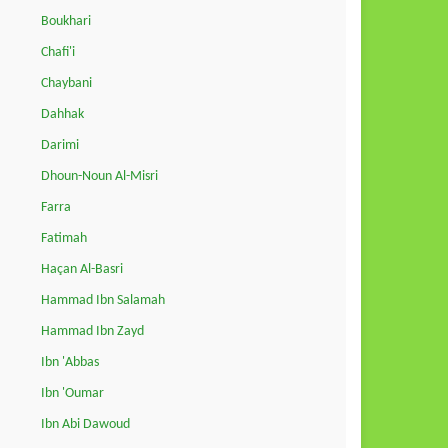
Boukhari
Chafi'i
Chaybani
Dahhak
Darimi
Dhoun-Noun Al-Misri
Farra
Fatimah
Haçan Al-Basri
Hammad Ibn Salamah
Hammad Ibn Zayd
Ibn 'Abbas
Ibn 'Oumar
Ibn Abi Dawoud