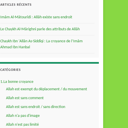
ARTICLES RÉCENTS
Imâm Al-Mâtourîdi : Allâh existe sans endroit
Le Chaykh Al-Mârighni parle des attributs de Allâh
Chaykh Ibn ‘Allân As-Siddîqi : La croyance de l’Imâm
Ahmad Ibn Hanbal
CATÉGORIES
1.La bonne croyance
Allah est exempt du déplacement / du mouvement
Allah est sans comment
Allah est sans endroit / sans direction
Allah n'a pas d'image
Allah n'est pas limité