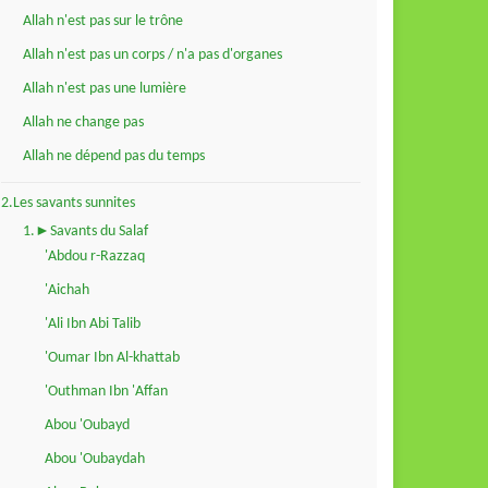
Allah n'est pas sur le trône
Allah n'est pas un corps / n'a pas d'organes
Allah n'est pas une lumière
Allah ne change pas
Allah ne dépend pas du temps
2.Les savants sunnites
1.►Savants du Salaf
'Abdou r-Razzaq
'Aichah
'Ali Ibn Abi Talib
'Oumar Ibn Al-khattab
'Outhman Ibn 'Affan
Abou 'Oubayd
Abou 'Oubaydah