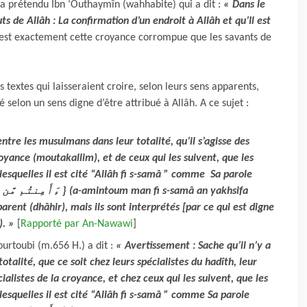
’a prétendu Ibn ‘Outhaymîn (wahhabite) qui a dit :
« Dans le
ts de Allâh : La confirmation d’un endroit à Allâh et qu’Il est
est exactement cette croyance corrompue que les savants de
s textes qui laisseraient croire, selon leurs sens apparents,
é selon un sens digne d’être attribué à Allâh. A ce sujet :
ntre les musulmans dans leur totalité, qu’il s’agisse des
oyance (moutakallim), et de ceux qui les suivent, que les
esquelles il est cité “Allâh fi s-samâ ” comme Sa parole
arent (dhâhir), mais ils sont interprétés [par ce qui est digne
). »
[
Rapporté par An-Nawawi
]
rtoubi (m.656 H.) a dit :
« Avertissement : Sache qu’il n’y a
talité, que ce soit chez leurs spécialistes du hadîth, leur
cialistes de la croyance, et chez ceux qui les suivent, que les
esquelles il est cité “Allâh fi s-samâ ” comme Sa parole