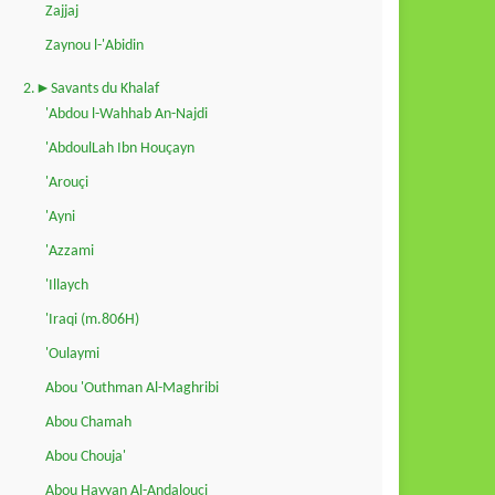
Zajjaj
Zaynou l-'Abidin
2.►Savants du Khalaf
'Abdou l-Wahhab An-Najdi
'AbdoulLah Ibn Houçayn
'Arouçi
'Ayni
'Azzami
'Illaych
'Iraqi (m.806H)
'Oulaymi
Abou 'Outhman Al-Maghribi
Abou Chamah
Abou Chouja'
Abou Hayyan Al-Andalouçi