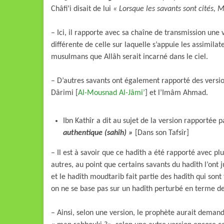
Châfi’i disait de lui
« Lorsque les savants sont cités, 
– Ici, il rapporte avec sa chaîne de transmission une 
différente de celle sur laquelle s’appuie les assimil
musulmans que Allâh serait incarné dans le ciel.
– D’autres savants ont également rapporté des versio
Dârimi [
Al-Mousnad Al-Jâmi’
] et l’Imâm Ahmad.
Ibn Kathîr a dit au sujet de la version rapportée
authentique (sahîh) »
[Dans son Tafsîr]
– Il est à savoir que ce hadîth a été rapporté avec pl
autres, au point que certains savants du hadîth l’ont 
et le hadîth moudtarib fait partie des hadîth qui sont
on ne se base pas sur un hadîth perturbé en terme d
– Ainsi, selon une version, le prophète aurait demand