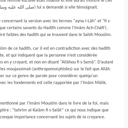
tte femme esclave était muette et elle aurait montré le ciel
du doigt, et selon la version ci-dessus, le prophète (صلى الله عليه وسلم) lui a demandé si elle témoignait.
e concernant la version avec les termes “ayna l-Lâh” et “fi s-
que certains savants du Hadîth comme l’Imâm Ach-Châfi’i,
ré faibles des hadîth qui se trouvent dans le Sahîh Mouslim.
lim de ce hadîth, car il est en contradiction avec des hadîth
te, et qui indiquent que la personne n’est considérée
en y croyant, et non en disant “Allâhou fi s-Samâ”. D’autant
ec les moujassimah (anthropomorphistes) sur le fait que Allâh
ser sur ce genre de parole pour considérer quelqu’un
avec les fondements est celle rapportée par l’Imâm Mâlik,
 mentionné par l’Imâm Mouslim dans le livre de la foi, mais
pitre : “tahrîm al-Kalâm fi s-Salât” ce qui nous indique que
conque importance concernant les sujets de la croyance.