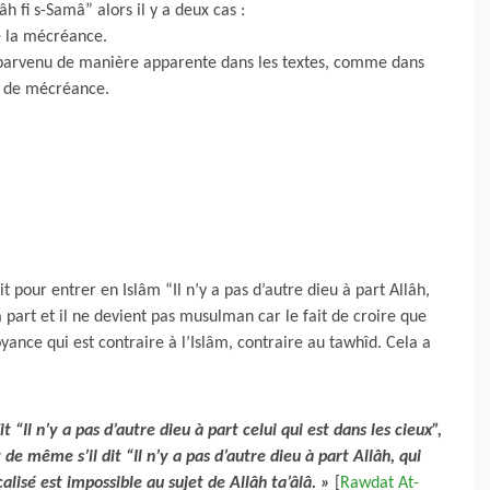
âh fi s-Samâ” alors il y a deux cas :
de la mécréance.
est parvenu de manière apparente dans les textes, comme dans
as de mécréance.
it pour entrer en Islâm “Il n’y a pas d’autre dieu à part Allâh,
a part et il ne devient pas musulman car le fait de croire que
yance qui est contraire à l’Islâm, contraire au tawhîd. Cela a
it “Il n’y a pas d’autre dieu à part celui qui est dans les cieux”,
de même s’il dit “Il n’y a pas d’autre dieu à part Allâh, qui
ocalisé est impossible au sujet de Allâh ta’âlâ. »
[
Rawdat At-