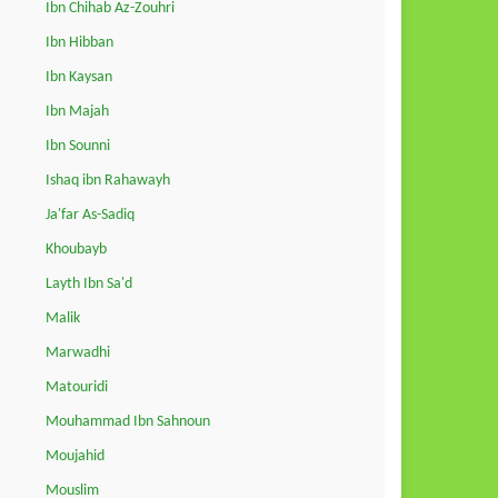
Ibn Chihab Az-Zouhri
Ibn Hibban
Ibn Kaysan
Ibn Majah
Ibn Sounni
Ishaq ibn Rahawayh
Ja'far As-Sadiq
Khoubayb
Layth Ibn Sa'd
Malik
Marwadhi
Matouridi
Mouhammad Ibn Sahnoun
Moujahid
Mouslim