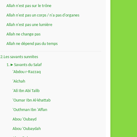
Allah n'est pas sur le trône
Allah n'est pas un corps / n'a pas d'organes
Allah n'est pas une lumière
Allah ne change pas
Allah ne dépend pas du temps
2.Les savants sunnites
1.►Savants du Salaf
'Abdou r-Razzaq
'Aichah
'Ali Ibn Abi Talib
'Oumar Ibn Al-khattab
'Outhman Ibn 'Affan
Abou 'Oubayd
Abou 'Oubaydah