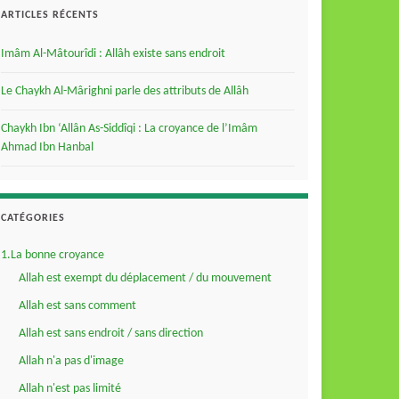
ARTICLES RÉCENTS
Imâm Al-Mâtourîdi : Allâh existe sans endroit
Le Chaykh Al-Mârighni parle des attributs de Allâh
Chaykh Ibn ‘Allân As-Siddîqi : La croyance de l’Imâm
Ahmad Ibn Hanbal
CATÉGORIES
1.La bonne croyance
Allah est exempt du déplacement / du mouvement
Allah est sans comment
Allah est sans endroit / sans direction
Allah n'a pas d'image
Allah n'est pas limité