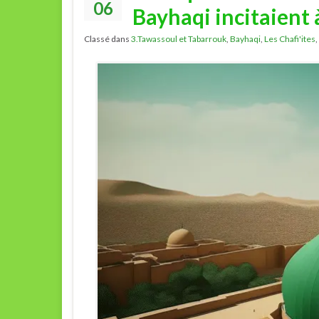
06
Bayhaqi incitaient 
Classé dans
3.Tawassoul et Tabarrouk
,
Bayhaqi
,
Les Chafi'ites
,