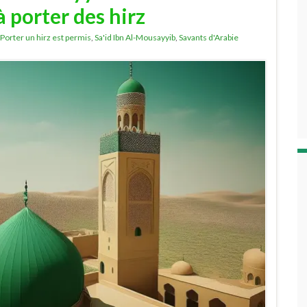
à porter des hirz
Porter un hirz est permis
,
Sa'id Ibn Al-Mousayyib
,
Savants d'Arabie