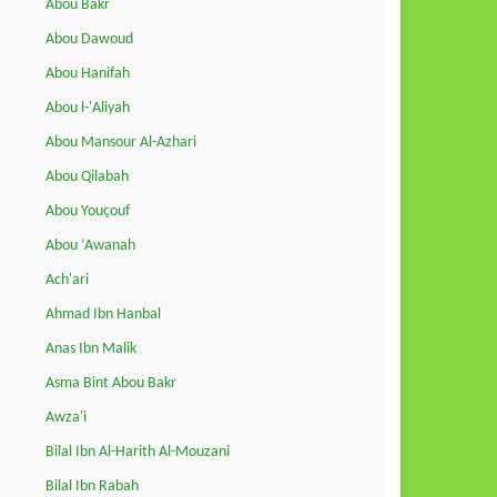
Abou Bakr
Abou Dawoud
Abou Hanifah
Abou l-'Aliyah
Abou Mansour Al-Azhari
Abou Qilabah
Abou Youçouf
Abou ‘Awanah
Ach'ari
Ahmad Ibn Hanbal
Anas Ibn Malik
Asma Bint Abou Bakr
Awza'i
Bilal Ibn Al-Harith Al-Mouzani
Bilal Ibn Rabah