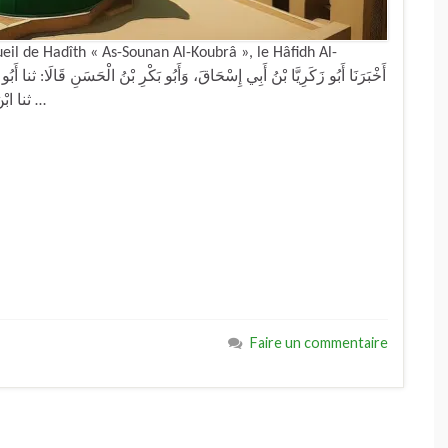
il de Hadîth « As-Sounan Al-Koubrâ », le Hâfidh Al-
ثنا ابْنُ وَهْبٍ، أَخْبَرَنِي نَافِعُ بْنُ يَزِيدَ، أَنَّهُ سَأَلَ يَحْيَى بْنَ سَعِيدٍ …
Faire un commentaire