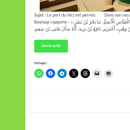
Sujet : Le port du hirz est permis Dans son recue
Bayhaqi rapporte : «أَخْبَرَنَا أَبُو زَكَرِيَّا بْنُ أَبِي إِسْحَاقَ، وَأَبُو بَكْرِ بْنُ الْحَسَنِ قَالَا: ثنا أَبُو الْعَبَّاسِ الْأَصَمُّ، ثنا بَحْرُ بْنُ نَصْرٍ،
Lire la suite
Partager :