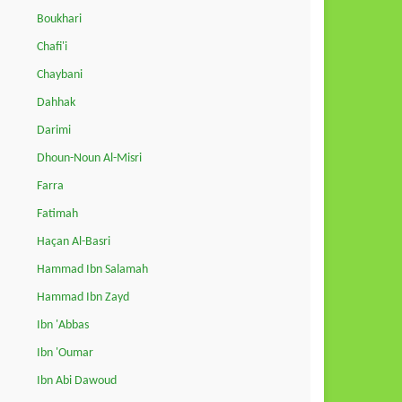
Boukhari
Chafi'i
Chaybani
Dahhak
Darimi
Dhoun-Noun Al-Misri
Farra
Fatimah
Haçan Al-Basri
Hammad Ibn Salamah
Hammad Ibn Zayd
Ibn 'Abbas
Ibn 'Oumar
Ibn Abi Dawoud