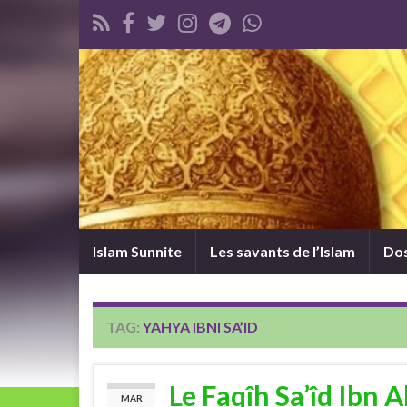
Islam Sunnite
Les savants de l’Islam
Dos
TAG:
YAHYA IBNI SA’ID
Le Faqîh Sa’îd Ibn 
MAR