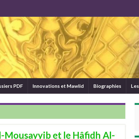
siers PDF
Innovations et Mawlid
Biographies
Les
Al-Mousayyib et le Hâfidh Al-