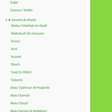
Zajjaj
Zaynou l-'Abidin
2.►Savants du Khalaf
'Abdou l-Wahhab An-Najdi
'AbdoulLah Ibn Houçayn
'Arouçi
'Ayni
'Azzami
'Illaych
'Iraqi (m.806H)
'Oulaymi
Abou 'Outhman Al-Maghribi
Abou Chamah
Abou Chouja'
Abou Hayyan Al-Andalouçi