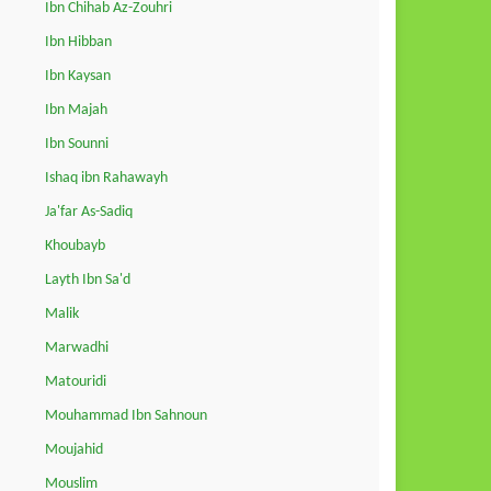
Ibn Chihab Az-Zouhri
Ibn Hibban
Ibn Kaysan
Ibn Majah
Ibn Sounni
Ishaq ibn Rahawayh
Ja'far As-Sadiq
Khoubayb
Layth Ibn Sa'd
Malik
Marwadhi
Matouridi
Mouhammad Ibn Sahnoun
Moujahid
Mouslim