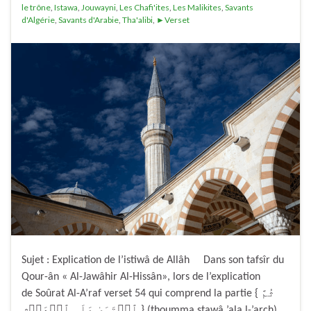
le trône
,
Istawa
,
Jouwayni
,
Les Chafi'ites
,
Les Malikites
,
Savants
d'Algérie
,
Savants d'Arabie
,
Tha'alibi
,
►Verset
Sujet : Explication de l’istiwâ de Allâh Dans son tafsîr du
Qour-ân « Al-Jawâhir Al-Hissân», lors de l’explication
de Soûrat Al-A’raf verset 54 qui comprend la partie { ثُمَّ
ٱسۡتَوَىٰ عَلَى ٱلۡعَرۡشِ } (thoumma stawâ ’ala l-’arch),