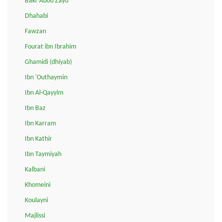
Bakr Abou Zayd
Dhahabi
Fawzan
Fourat ibn Ibrahim
Ghamidi (dhiyab)
Ibn 'Outhaymin
Ibn Al-Qayyim
Ibn Baz
Ibn Karram
Ibn Kathir
Ibn Taymiyah
Kalbani
Khomeini
Koulayni
Majlissi