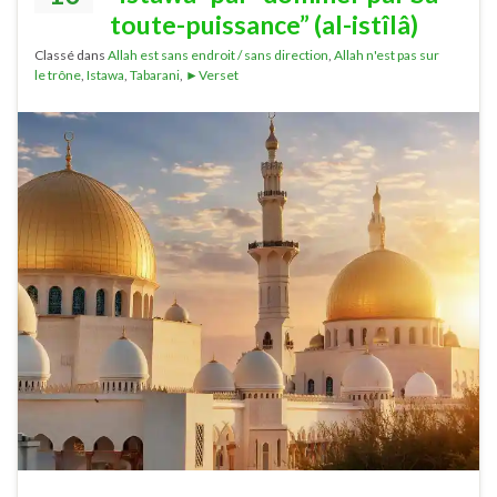
toute-puissance” (al-istîlâ)
Classé dans
Allah est sans endroit / sans direction
,
Allah n'est pas sur
le trône
,
Istawa
,
Tabarani
,
►Verset