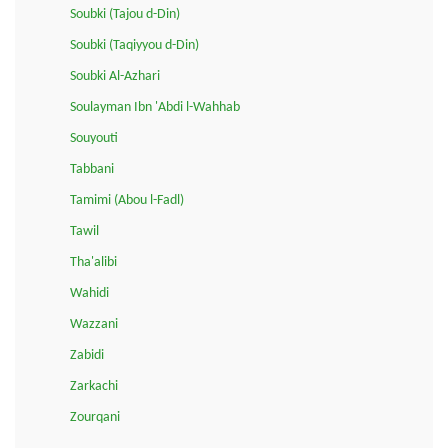
Soubki (Tajou d-Din)
Soubki (Taqiyyou d-Din)
Soubki Al-Azhari
Soulayman Ibn 'Abdi l-Wahhab
Souyouti
Tabbani
Tamimi (Abou l-Fadl)
Tawil
Tha'alibi
Wahidi
Wazzani
Zabidi
Zarkachi
Zourqani