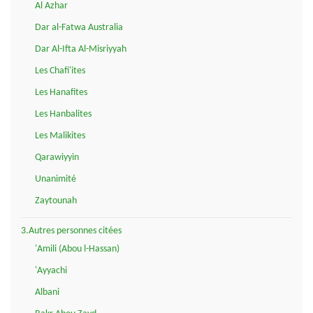
Al Azhar
Dar al-Fatwa Australia
Dar Al-Ifta Al-Misriyyah
Les Chafi'ites
Les Hanafites
Les Hanbalites
Les Malikites
Qarawiyyin
Unanimité
Zaytounah
3.Autres personnes citées
'Amili (Abou l-Hassan)
'Ayyachi
Albani