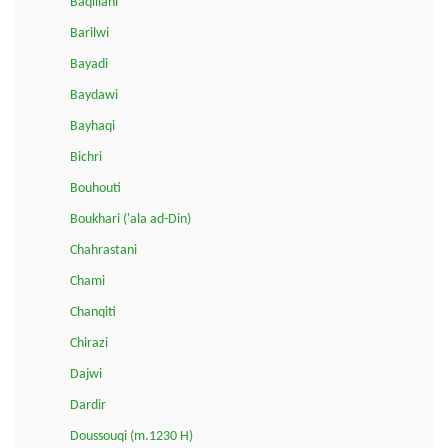
Baqillani
Barilwi
Bayadi
Baydawi
Bayhaqi
Bichri
Bouhouti
Boukhari ('ala ad-Din)
Chahrastani
Chami
Chanqiti
Chirazi
Dajwi
Dardir
Doussouqi (m.1230 H)