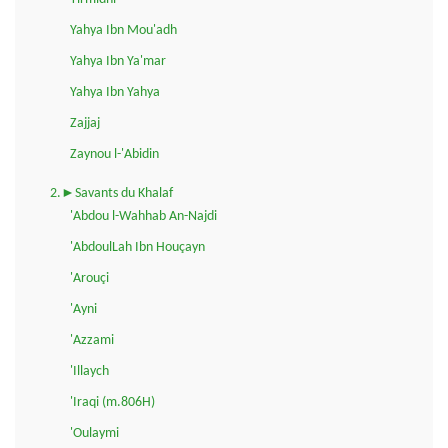
Yahya Ibn Mou'adh
Yahya Ibn Ya'mar
Yahya Ibn Yahya
Zajjaj
Zaynou l-'Abidin
2.►Savants du Khalaf
'Abdou l-Wahhab An-Najdi
'AbdoulLah Ibn Houçayn
'Arouçi
'Ayni
'Azzami
'Illaych
'Iraqi (m.806H)
'Oulaymi