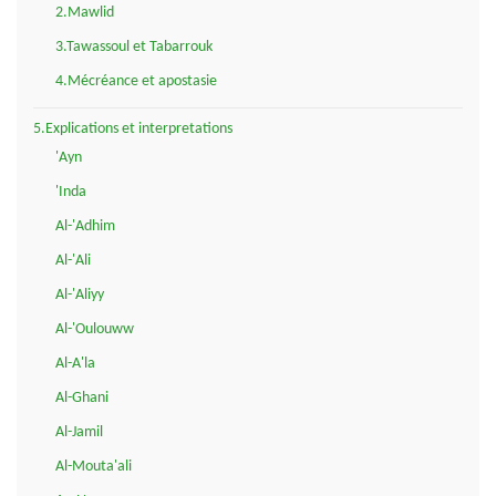
2.Mawlid
3.Tawassoul et Tabarrouk
4.Mécréance et apostasie
5.Explications et interpretations
'Ayn
'Inda
Al-'Adhim
Al-'Ali
Al-'Aliyy
Al-'Oulouww
Al-A'la
Al-Ghani
Al-Jamil
Al-Mouta'ali