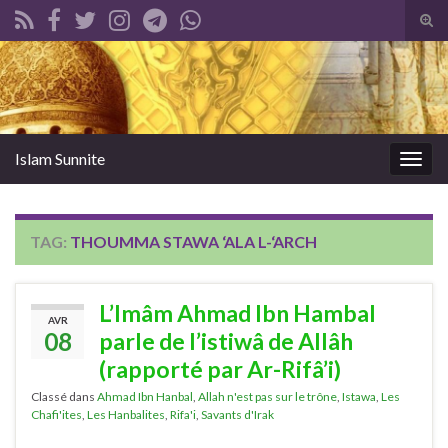
Tog
sear
Search for:
for
Islam Sunnite
Togg
navig
TAG:
THOUMMA STAWA ‘ALA L-‘ARCH
L’Imâm Ahmad Ibn Hambal
AVR
08
parle de l’istiwâ de Allâh
(rapporté par Ar-Rifâ’i)
Classé dans
Ahmad Ibn Hanbal
,
Allah n'est pas sur le trône
,
Istawa
,
Les
Chafi'ites
,
Les Hanbalites
,
Rifa'i
,
Savants d'Irak