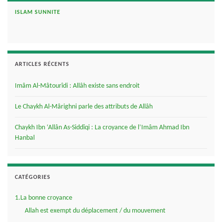
ISLAM SUNNITE
ARTICLES RÉCENTS
Imâm Al-Mâtourîdi : Allâh existe sans endroit
Le Chaykh Al-Mârighni parle des attributs de Allâh
Chaykh Ibn ‘Allân As-Siddîqi : La croyance de l’Imâm Ahmad Ibn
Hanbal
CATÉGORIES
1.La bonne croyance
Allah est exempt du déplacement / du mouvement