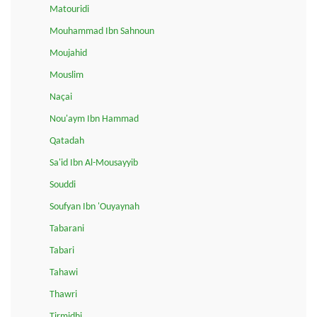
Matouridi
Mouhammad Ibn Sahnoun
Moujahid
Mouslim
Naçai
Nou'aym Ibn Hammad
Qatadah
Sa'id Ibn Al-Mousayyib
Souddi
Soufyan Ibn 'Ouyaynah
Tabarani
Tabari
Tahawi
Thawri
Tirmidhi