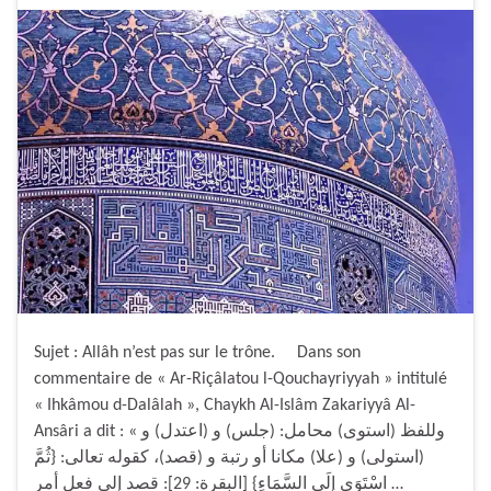
Sujet : Allâh n’est pas sur le trône. Dans son
commentaire de « Ar-Riçâlatou l-Qouchayriyyah » intitulé
« Ihkâmou d-Dalâlah », Chaykh Al-Islâm Zakariyyâ Al-
Ansâri a dit : « وللفظ (استوى) محامل: (جلس) و (اعتدل) و
(استولى) و (علا) مكانا أو رتبة و (قصد)، كقوله تعالى: {ثُمَّ
اسْتَوَى إِلَى السَّمَاءِ} [البقرة: 29]: قصد إلى فعل أمر …