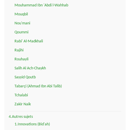
Mouhammad Ibn 'Abdi l-Wahhab
Mouqbil
Nou'mani
Qoummi
Rabi' Al-Madkhali
Rajihi
Rouhayli
Salih Al Ach-Chaykh
Sayyid Qoutb
Tabarçi (Ahmad Ibn Abi Talib)
Tchalabi
Zakir Naik
4.Autres sujets
1.Innovations (Bid'ah)