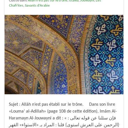
Classé dans
Allah n'est pas sur le trône
,
Istawa
,
Jouwayni
,
Les
Chafi'ites
,
Savants d'Arabie
Sujet : Allâh n’est pas établi sur le trône. Dans son livre
«Louma’ al-Adillah» (page 108 de cette édition), Imâm Al-
Haramayn Al-Jouwayni a dit : « فإن سئلنا عن قوله تعالى :
{الرحمن على العرش استوى} قلنا : المراد بـ «الاستواء» القهر