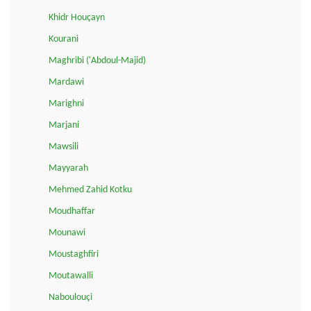
Khidr Houçayn
Kourani
Maghribi ('Abdoul-Majid)
Mardawi
Marighni
Marjani
Mawsili
Mayyarah
Mehmed Zahid Kotku
Moudhaffar
Mounawi
Moustaghfiri
Moutawalli
Naboulouçi