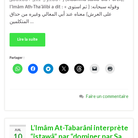
l’Imâm Ath-Tha’âlibi a dit : « وقوله سبحانه:‏ ‏{‏ ثم استوى
على العرش‏}‏ معناه عند أبي المعالي وغيره من حذاق
المتكلمين …
Lire la suite
Partager :
Faire un commentaire
L’Imâm At-Tabarâni interprète
JUIL
10
“istawâ” par “dominer par Sa