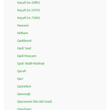
Naçafi (m.508H)
Naçafi (m.537H)
Naçafi (m.710H)
Nawawi
Nidham
Qaddoumi
Qadi 'Iyad
Qadi Houçayn
Qadi ‘Abdil-Wahhab
Qarafi
Qari
Qastallani
Qawouqji
Qayrawani (Ibn Abi Zayd)
Qouchayri