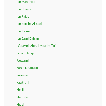
Ibn Mandhour
Ibn Noujaym
Ibn Rajab
Ibn Rouchd Al-Jadd
Ibn Toumart
Ibn Zayni Dahlan
Isfarayini (Abou l-Moudhaffar)
Isma'il Haqqi
Jouwayni
Karan Koutoubo
Karmani
Kawthari
Khalil
Khattabi
Khazin