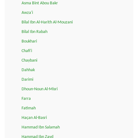
Asma Bint Abou Bakr
Awza'i
Bilal Ibn Al-Harith Al-Mouzani
Bilal Ibn Rabah
Boukhari
Chafi'i
Chaybani
Dahhak
Darimi
Dhoun-Noun Al-Misri
Farra
Fatimah
Haçan Al-Basri
Hammad Ibn Salamah
Hammad Ibn Zayd