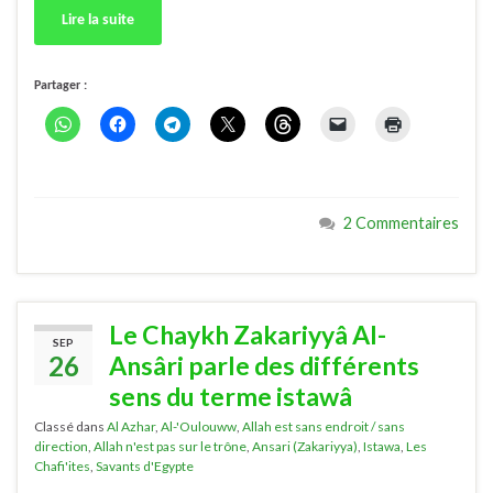
Lire la suite
Partager :
2 Commentaires
Le Chaykh Zakariyyâ Al-
SEP
26
Ansâri parle des différents
sens du terme istawâ
Classé dans
Al Azhar
,
Al-'Oulouww
,
Allah est sans endroit / sans
direction
,
Allah n'est pas sur le trône
,
Ansari (Zakariyya)
,
Istawa
,
Les
Chafi'ites
,
Savants d'Egypte