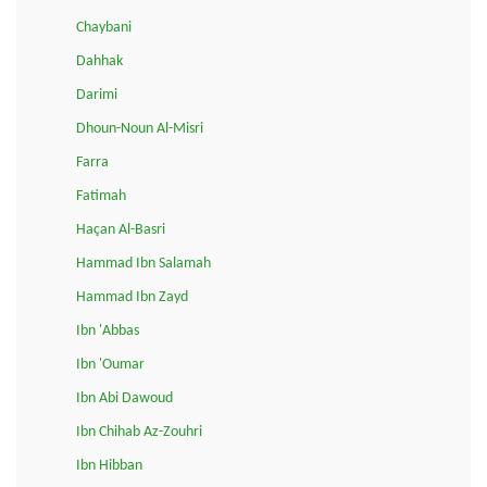
Chaybani
Dahhak
Darimi
Dhoun-Noun Al-Misri
Farra
Fatimah
Haçan Al-Basri
Hammad Ibn Salamah
Hammad Ibn Zayd
Ibn 'Abbas
Ibn 'Oumar
Ibn Abi Dawoud
Ibn Chihab Az-Zouhri
Ibn Hibban