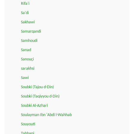
Rifa'i
Sa'di
Sakhawi
Samarqandi
Samhoudi
Sanad
Sanouçi
sarakhsi
Sawi
Soubki (Tajou d-Din)
Soubki (Taqiyyou d-Din)
Soubki Al-Azhari
Soulayman Ibn 'Abdi l-Wahhab
Souyouti
Tabbani