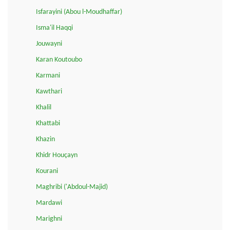
Isfarayini (Abou l-Moudhaffar)
Isma'il Haqqi
Jouwayni
Karan Koutoubo
Karmani
Kawthari
Khalil
Khattabi
Khazin
Khidr Houçayn
Kourani
Maghribi ('Abdoul-Majid)
Mardawi
Marighni