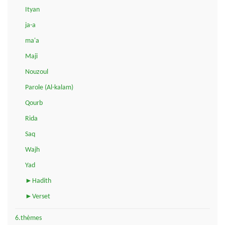
Ityan
ja-a
ma'a
Maji
Nouzoul
Parole (Al-kalam)
Qourb
Rida
Saq
Wajh
Yad
►Hadith
►Verset
6.thèmes