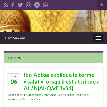
Tog
sear
Search for:
for
Islam Sunnite
Togg
navig
TAG:
PRIE
Ibn ‘Abbâs explique le terme
JUIL
06
« salât » lorsqu’il est attribué à
Allâh [Al-Qâdî ‘Iyâd]
Classé dans
4.Autres sujets
,
Ibn 'Abbas
,
Les Malikites
,
Qadi 'Iyad
,
Savants du Maroc
,
►Verset