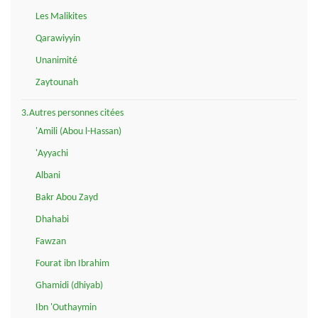
Les Malikites
Qarawiyyin
Unanimité
Zaytounah
3.Autres personnes citées
'Amili (Abou l-Hassan)
'Ayyachi
Albani
Bakr Abou Zayd
Dhahabi
Fawzan
Fourat ibn Ibrahim
Ghamidi (dhiyab)
Ibn 'Outhaymin