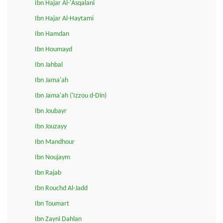
Ibn Hajar Al-'Asqalani
Ibn Hajar Al-Haytami
Ibn Hamdan
Ibn Houmayd
Ibn Jahbal
Ibn Jama'ah
Ibn Jama'ah ('Izzou d-Din)
Ibn Joubayr
Ibn Jouzayy
Ibn Mandhour
Ibn Noujaym
Ibn Rajab
Ibn Rouchd Al-Jadd
Ibn Toumart
Ibn Zayni Dahlan