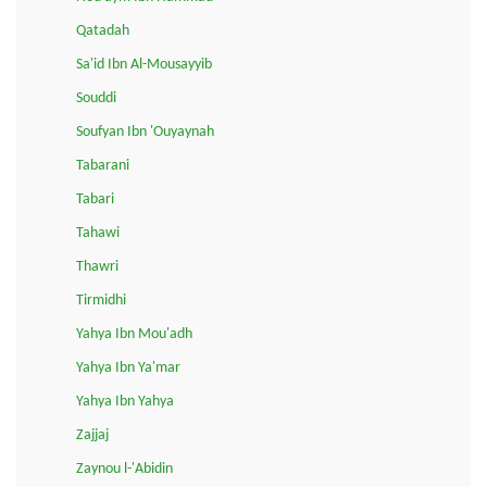
Qatadah
Sa'id Ibn Al-Mousayyib
Souddi
Soufyan Ibn 'Ouyaynah
Tabarani
Tabari
Tahawi
Thawri
Tirmidhi
Yahya Ibn Mou'adh
Yahya Ibn Ya'mar
Yahya Ibn Yahya
Zajjaj
Zaynou l-'Abidin