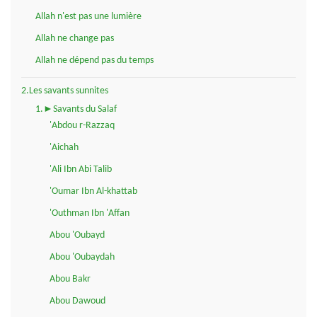
Allah n'est pas une lumière
Allah ne change pas
Allah ne dépend pas du temps
2.Les savants sunnites
1.►Savants du Salaf
'Abdou r-Razzaq
'Aichah
'Ali Ibn Abi Talib
'Oumar Ibn Al-khattab
'Outhman Ibn 'Affan
Abou 'Oubayd
Abou 'Oubaydah
Abou Bakr
Abou Dawoud