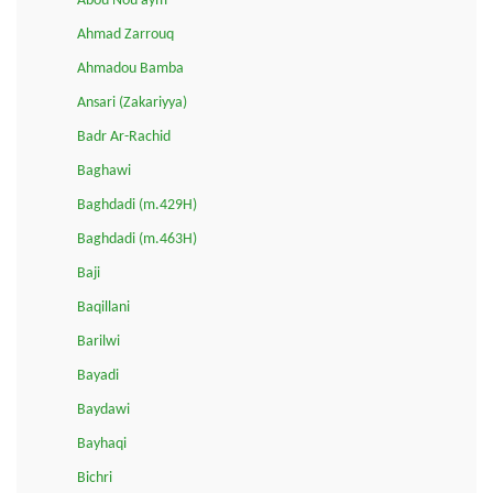
Abou Nou'aym
Ahmad Zarrouq
Ahmadou Bamba
Ansari (Zakariyya)
Badr Ar-Rachid
Baghawi
Baghdadi (m.429H)
Baghdadi (m.463H)
Baji
Baqillani
Barilwi
Bayadi
Baydawi
Bayhaqi
Bichri