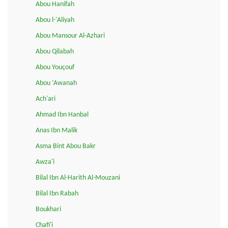
Abou Hanifah
Abou l-'Aliyah
Abou Mansour Al-Azhari
Abou Qilabah
Abou Youçouf
Abou ‘Awanah
Ach'ari
Ahmad Ibn Hanbal
Anas Ibn Malik
Asma Bint Abou Bakr
Awza'i
Bilal Ibn Al-Harith Al-Mouzani
Bilal Ibn Rabah
Boukhari
Chafi'i