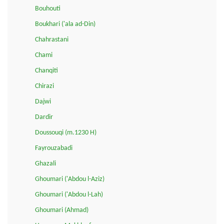
Bouhouti
Boukhari ('ala ad-Din)
Chahrastani
Chami
Chanqiti
Chirazi
Dajwi
Dardir
Doussouqi (m.1230 H)
Fayrouzabadi
Ghazali
Ghoumari ('Abdou l-Aziz)
Ghoumari ('Abdou l-Lah)
Ghoumari (Ahmad)