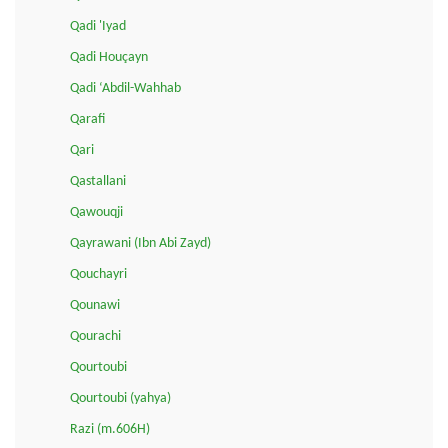
Qadi 'Iyad
Qadi Houçayn
Qadi ‘Abdil-Wahhab
Qarafi
Qari
Qastallani
Qawouqji
Qayrawani (Ibn Abi Zayd)
Qouchayri
Qounawi
Qourachi
Qourtoubi
Qourtoubi (yahya)
Razi (m.606H)