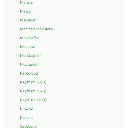
Marjani
Mawsili
Mayyarah
Mehmed Zahid Kotku
Moudhaffar
Mounawi
Moustaghfiri
Moutawalli
Naboulouçi
Naçafi (m.508H)
Naçafi (m.537H)
Naçafi (m.710H)
Nawawi
Nidham
Qaddoumi