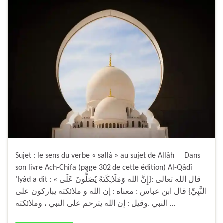
Sujet : le sens du verbe « sallâ » au sujet de Allâh Dans
son livre Ach-Chifa (page 302 de cette édition) Al-Qâdî
‘Iyâd a dit : « قال الله تعالى :{إِنَّ الله وَمَلَائِكَتَهُ يُصَلُّونَ عَلَى
النَّبِيِّ} قال ابن عباس : معناه : إن الله و ملائكته يباركون على
النبي .وقيل : إن الله يترحم على النبي ، وملائكته …