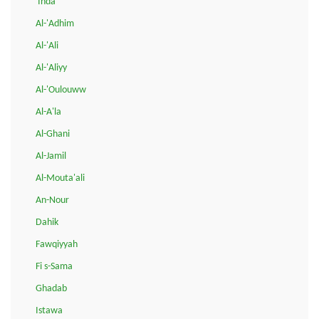
'Inda
Al-'Adhim
Al-'Ali
Al-'Aliyy
Al-'Oulouww
Al-A'la
Al-Ghani
Al-Jamil
Al-Mouta'ali
An-Nour
Dahik
Fawqiyyah
Fi s-Sama
Ghadab
Istawa