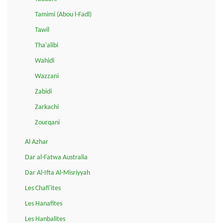
Tamimi (Abou l-Fadl)
Tawil
Tha'alibi
Wahidi
Wazzani
Zabidi
Zarkachi
Zourqani
Al Azhar
Dar al-Fatwa Australia
Dar Al-Ifta Al-Misriyyah
Les Chafi'ites
Les Hanafites
Les Hanbalites