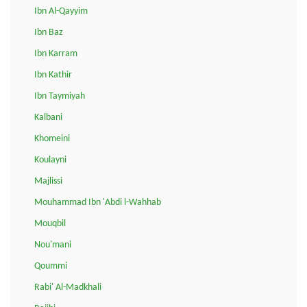
Ibn Al-Qayyim
Ibn Baz
Ibn Karram
Ibn Kathir
Ibn Taymiyah
Kalbani
Khomeini
Koulayni
Majlissi
Mouhammad Ibn 'Abdi l-Wahhab
Mouqbil
Nou'mani
Qoummi
Rabi' Al-Madkhali