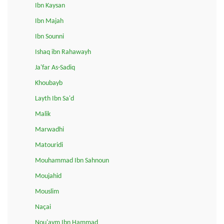
Ibn Kaysan
Ibn Majah
Ibn Sounni
Ishaq ibn Rahawayh
Ja'far As-Sadiq
Khoubayb
Layth Ibn Sa'd
Malik
Marwadhi
Matouridi
Mouhammad Ibn Sahnoun
Moujahid
Mouslim
Naçai
Nou'aym Ibn Hammad