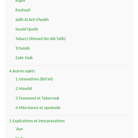
Rajihi
Rouhayli
Salih Al Ach-Chaykh
Sayyid Qoutb
Tabarçi (Ahmad Ibn Abi Talib)
Tchalabi
Zakir Naik
4.Autres sujets
1.Innovations (Bid'ah)
2.Mawlid
3.Tawassoul et Tabarrouk
4.Mécréance et apostasie
5.Explications et interpretations
'Ayn