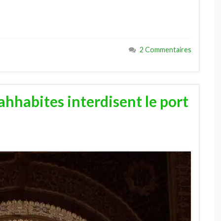
2 Commentaires
ahhabites interdisent le port