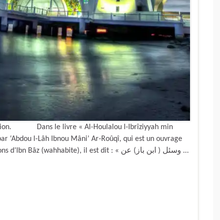
eligion. Dans le livre « Al-Houlalou l-Ibrîziyyah min
par ‘Abdou l-Lâh Ibnou Mâni’ Ar-Roûqî, qui est un ouvrage
dans lequel il mentionne diverses paroles et positions d’Ibn Bâz (wahhabite), il est dit : « وسئل ( ابن باز) عن …