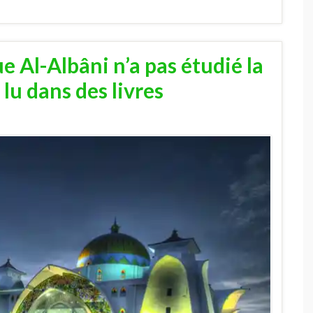
e Al-Albâni n’a pas étudié la
 lu dans des livres