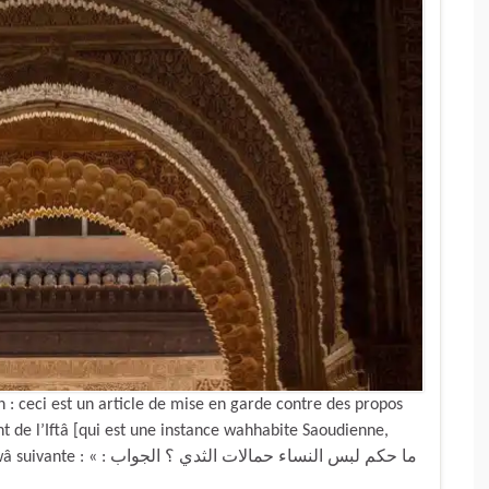
 : ceci est un article de mise en garde contre des propos
 de l’Iftâ [qui est une instance wahhabite Saoudienne,
ما حكم لبس النساء حمال :