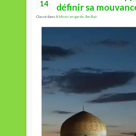
14
définir sa mouvance
Classé dans
8.Mises en garde
,
Ibn Baz