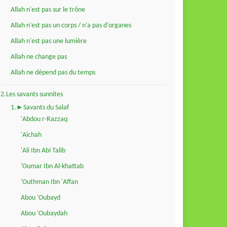
Allah n'est pas sur le trône
Allah n'est pas un corps / n'a pas d'organes
Allah n'est pas une lumière
Allah ne change pas
Allah ne dépend pas du temps
2.Les savants sunnites
1.►Savants du Salaf
'Abdou r-Razzaq
'Aichah
'Ali Ibn Abi Talib
'Oumar Ibn Al-khattab
'Outhman Ibn 'Affan
Abou 'Oubayd
Abou 'Oubaydah