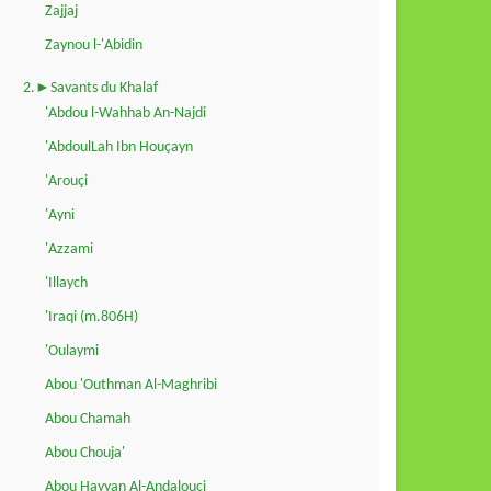
Zajjaj
Zaynou l-'Abidin
2.►Savants du Khalaf
'Abdou l-Wahhab An-Najdi
'AbdoulLah Ibn Houçayn
'Arouçi
'Ayni
'Azzami
'Illaych
'Iraqi (m.806H)
'Oulaymi
Abou 'Outhman Al-Maghribi
Abou Chamah
Abou Chouja'
Abou Hayyan Al-Andalouçi