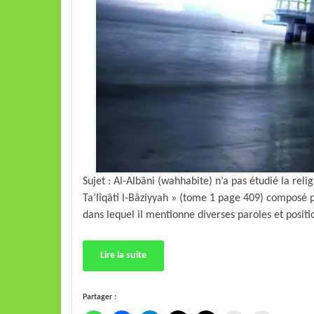
Sujet : Al-Albâni (wahhabite) n’a pas étudié la r
Ta’lîqâti l-Bâziyyah » (tome 1 page 409) composé 
Lire la suite
Partager :