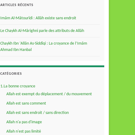
ARTICLES RÉCENTS
Imâm Al-Mâtourîdi : Allâh existe sans endroit
Le Chaykh Al-Mârighni parle des attributs de Allâh
Chaykh Ibn ‘Allân As-Siddîqi : La croyance de l’Imâm
Ahmad Ibn Hanbal
CATÉGORIES
1.La bonne croyance
Allah est exempt du déplacement / du mouvement
Allah est sans comment
Allah est sans endroit / sans direction
Allah n'a pas d'image
Allah n'est pas limité