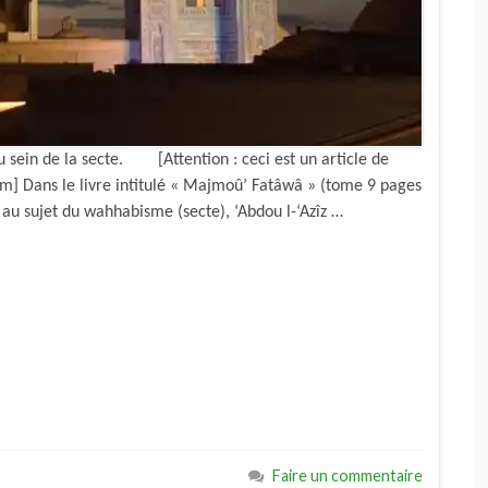
au sein de la secte. [Attention : ceci est un article de
âm] Dans le livre intitulé « Majmoû’ Fatâwâ » (tome 9 pages
é au sujet du wahhabisme (secte), ‘Abdou l-‘Azîz …
Faire un commentaire