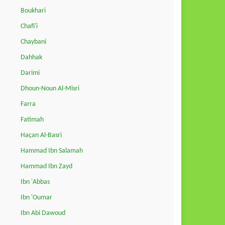
Boukhari
Chafi'i
Chaybani
Dahhak
Darimi
Dhoun-Noun Al-Misri
Farra
Fatimah
Haçan Al-Basri
Hammad Ibn Salamah
Hammad Ibn Zayd
Ibn 'Abbas
Ibn 'Oumar
Ibn Abi Dawoud