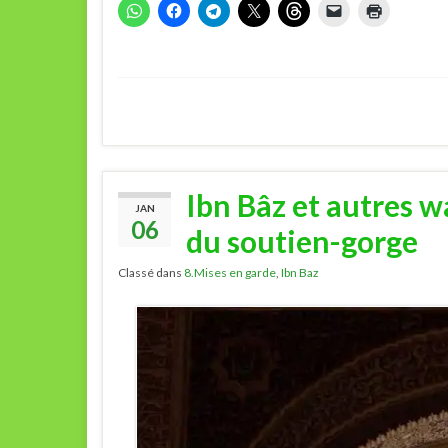
Ibn Bâz et autres w
JAN
06
du soutien-gorge
Classé dans
8.Mises en garde
,
Ibn Baz