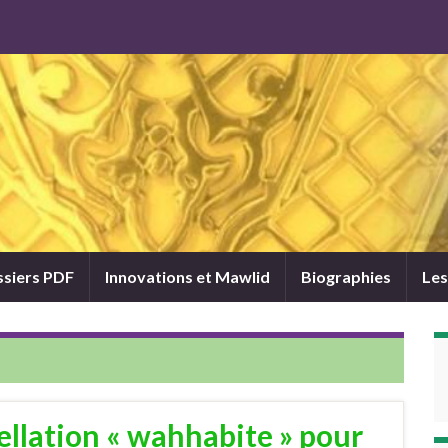
siers PDF
Innovations et Mawlid
Biographies
Les
pellation « wahhabite » pour