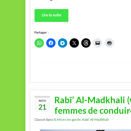
Lire la suite
Partager :
Rabî’ Al-Madkhali (
NOV
21
femmes de conduir
Classé dans
8.Mises en garde
,
Rabi' Al-Madkhali