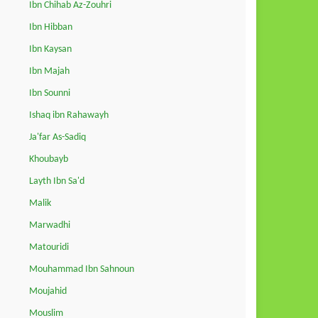
Ibn Chihab Az-Zouhri
Ibn Hibban
Ibn Kaysan
Ibn Majah
Ibn Sounni
Ishaq ibn Rahawayh
Ja'far As-Sadiq
Khoubayb
Layth Ibn Sa'd
Malik
Marwadhi
Matouridi
Mouhammad Ibn Sahnoun
Moujahid
Mouslim