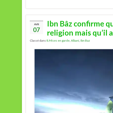
Ibn Bâz confirme qu
AVR
07
religion mais qu’il a
Classé dans
8.Mises en garde
,
Albani
,
Ibn Baz