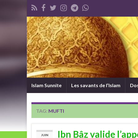
Islam Sunnite
Les savants de l’Islam
Dos
TAG:
MUFTI
Ibn Bâz valide l’ap
JUIN